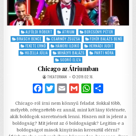
Posted
ALFÖLDI RÓBERT
ÁTRIUM
BERCSÉNYI PÉTER
in
BRASCH BENCE
CSARNÓY ZSUZSA
FEHÉR BALÁZS BENŐ
FEKETE ERNŐ
HÁMORI ILDIKÓ
HERNÁDI JUDIT
HUZELLA JÚLIA
MIHÁLYFI BALÁZS
PARTI NÓRA
SODRÓ ELIZA
Chicago az Átriumban
AUTHOR:
PUBLISHED
THEATERMAN
2019.02.16.
DATE:
F
T
E
G
W
S
a
w
m
m
h
h
Chicago-ról írni nem könnyű feladat. Sokkal több,
c
it
ai
ai
at
ar
mélyebb, rétegzettebb ez annál, mint két lány története,
e
te
l
l
s
e
akik boldogok szeretnének lenni. Hiszen mit is jelent a
boldogság? Mit jelent az ő boldogságuk? Legitim-e a
b
r
A
boldogságot mások kinyírásán keresztül elérni?