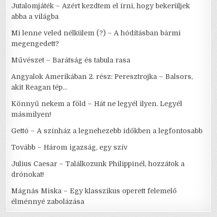
Jutalomjáték – Azért kezdtem el írni, hogy bekerüljek
abba a világba
Mi lenne veled nélkülem (?) – A hódításban bármi
megengedett?
Művészet – Barátság és tabula rasa
Angyalok Amerikában 2. rész: Peresztrojka – Balsors,
akit Reagan tép…
Könnyű nekem a föld – Hát ne legyél ilyen. Legyél
másmilyen!
Gettó – A színház a legnehezebb időkben a legfontosabb
Tovább – Három igazság, egy szív
Julius Caesar – Találkozunk Philippinél, hozzátok a
drónokat!
Mágnás Miska – Egy klasszikus operett felemelő
élménnyé zabolázása