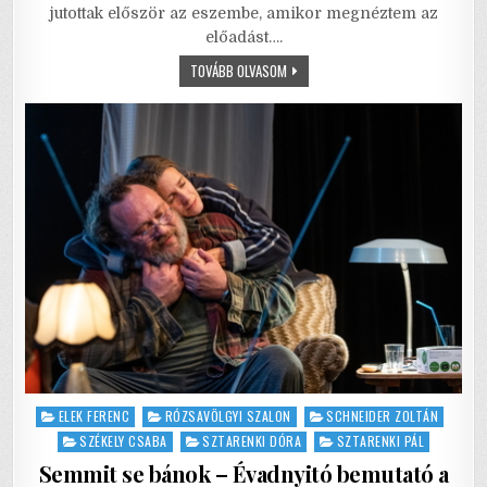
e
te
l
l
s
e
jutottak először az eszembe, amikor megnéztem az
előadást….
b
r
A
MEGYEK
TOVÁBB OLVASOM
o
p
UTÁNAD
–
o
p
SZERELMI
LELTÁR
A
k
JURÁNYI
HÁZBAN
Posted
ELEK FERENC
RÓZSAVÖLGYI SZALON
SCHNEIDER ZOLTÁN
in
SZÉKELY CSABA
SZTARENKI DÓRA
SZTARENKI PÁL
Semmit se bánok – Évadnyitó bemutató a