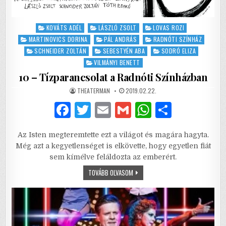
Posted
KOVÁTS ADÉL
LÁSZLÓ ZSOLT
LOVAS ROZI
in
MARTINOVICS DORINA
PÁL ANDRÁS
RADNÓTI SZÍNHÁZ
SCHNEIDER ZOLTÁN
SEBESTYÉN ABA
SODRÓ ELIZA
VILMÁNYI BENETT
10 – Tízparancsolat a Radnóti Színházban
AUTHOR:
PUBLISHED
THEATERMAN
2019.02.22.
DATE:
F
T
E
G
W
S
a
w
m
m
h
h
Az Isten megteremtette ezt a világot és magára hagyta.
c
it
ai
ai
at
ar
Még azt a kegyetlenséget is elkövette, hogy egyetlen fiát
e
te
l
l
s
e
sem kímélve feláldozta az emberért.
b
r
A
10
TOVÁBB OLVASOM
–
TÍZPARANCSOLAT
o
p
A
RADNÓTI
o
p
SZÍNHÁZBAN
k