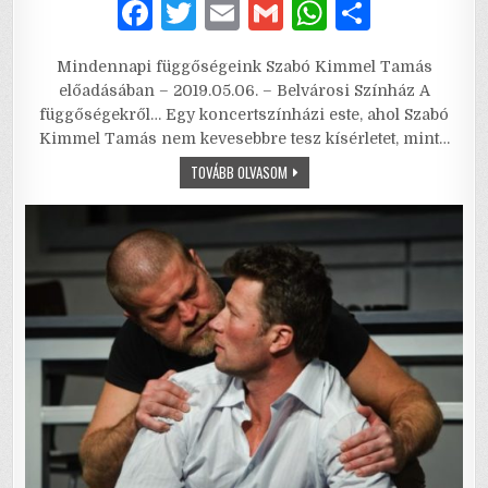
F
T
E
G
W
S
a
w
m
m
h
h
Mindennapi függőségeink Szabó Kimmel Tamás
c
it
ai
ai
at
ar
előadásában – 2019.05.06. – Belvárosi Színház A
e
te
l
l
s
e
függőségekről… Egy koncertszínházi este, ahol Szabó
Kimmel Tamás nem kevesebbre tesz kísérletet, mint…
b
r
A
SZÉTTÉPVE
TOVÁBB OLVASOM
o
p
o
p
k