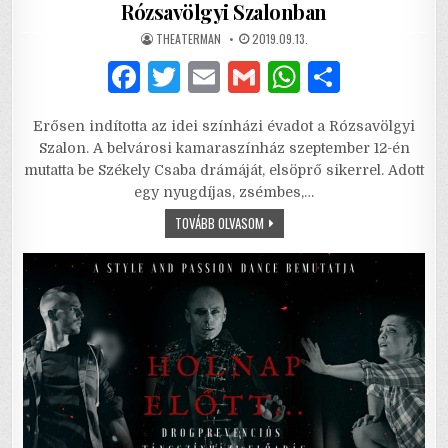
Rózsavölgyi Szalonban
AUTHOR:
PUBLISHED
THEATERMAN
2019.09.13.
DATE:
F
T
E
G
W
S
a
w
m
m
h
h
Erősen indította az idei színházi évadot a Rózsavölgyi
c
it
ai
ai
at
ar
Szalon. A belvárosi kamaraszínház szeptember 12-én
e
te
l
l
s
e
mutatta be Székely Csaba drámáját, elsöprő sikerrel. Adott
egy nyugdíjas, zsémbes,…
b
r
A
SEMMIT
TOVÁBB OLVASOM
o
p
SE
BÁNOK
o
p
–
ÉVADNYITÓ
BEMUTATÓ
k
A
RÓZSAVÖLGYI
SZALONBAN