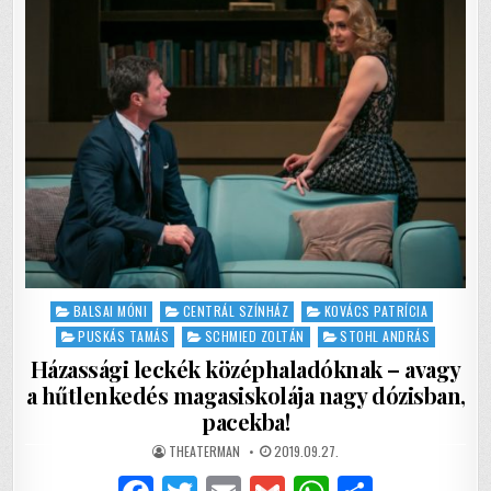
k
A
CENTRÁL
SZÍNHÁZBAN
Posted
BALSAI MÓNI
CENTRÁL SZÍNHÁZ
KOVÁCS PATRÍCIA
in
PUSKÁS TAMÁS
SCHMIED ZOLTÁN
STOHL ANDRÁS
Házassági leckék középhaladóknak – avagy
a hűtlenkedés magasiskolája nagy dózisban,
pacekba!
AUTHOR:
PUBLISHED
THEATERMAN
2019.09.27.
DATE: