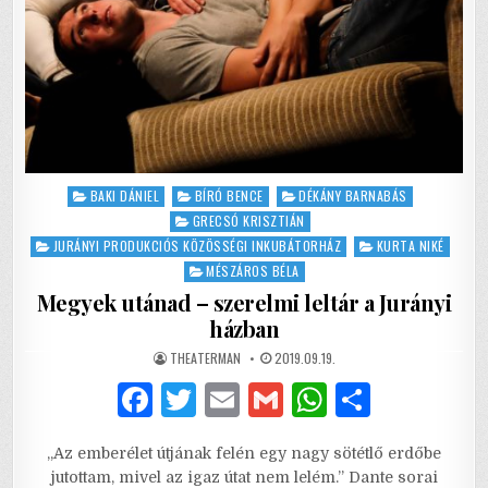
Posted
BAKI DÁNIEL
BÍRÓ BENCE
DÉKÁNY BARNABÁS
in
GRECSÓ KRISZTIÁN
JURÁNYI PRODUKCIÓS KÖZÖSSÉGI INKUBÁTORHÁZ
KURTA NIKÉ
MÉSZÁROS BÉLA
Megyek utánad – szerelmi leltár a Jurányi
házban
AUTHOR:
PUBLISHED
THEATERMAN
2019.09.19.
DATE:
F
T
E
G
W
S
a
w
m
m
h
h
„Az emberélet útjának felén egy nagy sötétlő erdőbe
c
it
ai
ai
at
ar
jutottam, mivel az igaz útat nem lelém.” Dante sorai