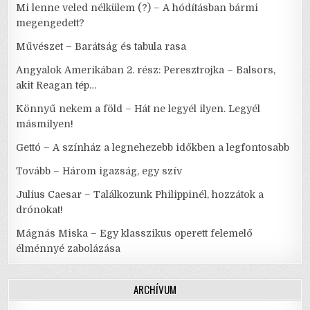
Mi lenne veled nélkülem (?) – A hódításban bármi
megengedett?
Művészet – Barátság és tabula rasa
Angyalok Amerikában 2. rész: Peresztrojka – Balsors,
akit Reagan tép…
Könnyű nekem a föld – Hát ne legyél ilyen. Legyél
másmilyen!
Gettó – A színház a legnehezebb időkben a legfontosabb
Tovább – Három igazság, egy szív
Julius Caesar – Találkozunk Philippinél, hozzátok a
drónokat!
Mágnás Miska – Egy klasszikus operett felemelő
élménnyé zabolázása
ARCHÍVUM