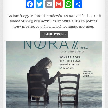
F
T
E
G
W
S
a
w
m
m
h
h
És ismét egy Mohácsi-rendezés. Ez az az előadás, amit
c
it
ai
ai
at
ar
többször meg kell nézni, és annyira sűrű és pontos,
e
te
l
l
s
e
hogy megnézés után a lehető leghamarabb meg…
b
r
A
PATIKA
TOVÁBB OLVASOM
o
p
o
p
k