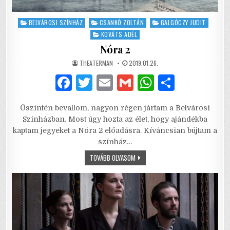
Posted
BELVÁROSI SZÍNHÁZ
CSANKÓ ZOLTÁN
GALGÓCZY JUDIT
in
KOVÁTS ADÉL
Nóra 2
AUTHOR:
PUBLISHED
THEATERMAN
2019.01.26.
DATE:
F
T
E
G
W
S
a
w
m
m
h
h
Őszintén bevallom, nagyon régen jártam a Belvárosi
c
it
ai
ai
at
ar
Színházban. Most úgy hozta az élet, hogy ajándékba
e
te
l
l
s
e
kaptam jegyeket a Nóra 2 előadásra. Kíváncsian bújtam a
színház…
b
r
A
NÓRA
TOVÁBB OLVASOM
o
p
2
o
p
k