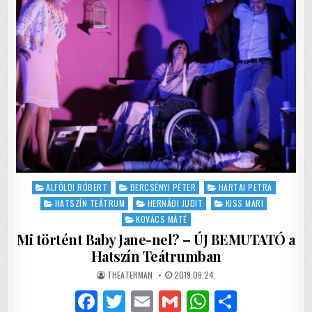
SZÍNPADRA
k
Posted
ALFÖLDI RÓBERT
BERCSÉNYI PÉTER
HARTAI PETRA
in
HATSZÍN TEÁTRUM
HERNÁDI JUDIT
KISS MARI
KOVÁCS MÁTÉ
Mi történt Baby Jane-nel? – ÚJ BEMUTATÓ a
Hatszín Teátrumban
AUTHOR:
PUBLISHED
THEATERMAN
2019.09.24.
DATE:
F
T
E
G
W
S