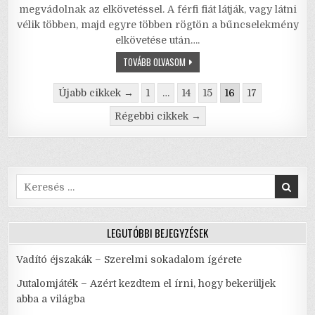
c
it
ai
ai
at
ar
megvádolnak az elkövetéssel. A férfi fiát látják, vagy látni
e
te
l
l
s
e
vélik többen, majd egyre többen rögtön a bűncselekmény
elkövetése után….
b
r
A
12
TOVÁBB OLVASOM
o
p
DÜHÖS
EMBER
Bejegyzés
o
p
Újabb cikkek →
1
…
14
15
16
17
navigáció
k
Régebbi cikkek →
Search
for:
LEGUTÓBBI BEJEGYZÉSEK
Vadító éjszakák – Szerelmi sokadalom ígérete
Jutalomjáték – Azért kezdtem el írni, hogy bekerüljek
abba a világba