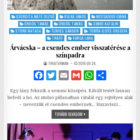
Posted
GEORGITA MÁTÉ DEZSŐ
KULKA JÁNOS
MESSAOUDI EMINA
in
ÖRDÖG TAMÁS
ÖRDÖG TAMÁS
SIMKÓ KATALIN
STORK NATASA
TERHES SÁNDOR
TÖRÖK-ILLYÉS ORSOLYA
TRAFÓ
VARGA LANA
Árvácska – a csendes ember visszatérése a
színpadra
AUTHOR:
PUBLISHED
THEATERMAN
2019.09.26.
DATE:
F
T
E
G
W
S
a
w
m
m
h
h
Egy lány fekszik a semmi közepén. Kihűlt testét lassan
c
it
ai
ai
at
ar
befedi a hó. Az utolsó pillanatban rátalál egy rejtélyes alak
e
te
l
l
s
e
– nevezzük el csendes embernek… Hazaviszi…
b
r
A
ÁRVÁCSKA
TOVÁBB OLVASOM
–
A
o
p
CSENDES
EMBER
o
p
VISSZATÉRÉSE
A