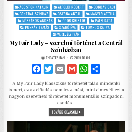
Posted
ÁGOSTON KATALIN
ALFÖLDI RÓBERT
BORBÁS GABI
in
CENTRÁL SZÍNHÁZ
CSERNA ANTAL
MAGYAR ATTILA
MÉSZÁROS ANDRÁS
ÓDOR KRISTÓF
PÁLFI KATA
PUSKÁS TAMÁS
SZABÓ ÉVA
TOMPOS KÁTYA
VEREBÉLY IVÁN
My Fair Lady – szerelmi történet a Centrál
Színházban
AUTHOR:
PUBLISHED
THEATERMAN
2019.10.04.
DATE:
F
T
E
G
W
S
a
w
m
m
h
h
A My Fair Lady klasszikus történetét talán mindenki
c
it
ai
ai
at
ar
ismeri, ez az előadás nem tesz mást, mint elmeséli ezt a
e
te
l
l
s
e
nagyon szerethető történetet monumentális színpadon,
csodás…
b
r
A
MY
TOVÁBB OLVASOM
o
p
FAIR
LADY
o
p
–
SZERELMI
TÖRTÉNET