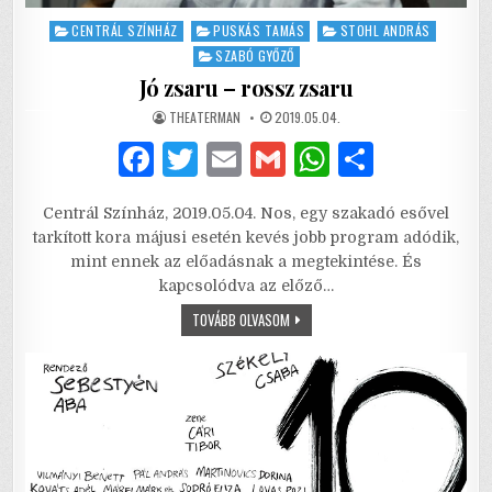
Posted
CENTRÁL SZÍNHÁZ
PUSKÁS TAMÁS
STOHL ANDRÁS
in
SZABÓ GYŐZŐ
Jó zsaru – rossz zsaru
AUTHOR:
PUBLISHED
THEATERMAN
2019.05.04.
DATE:
F
T
E
G
W
S
a
w
m
m
h
h
Centrál Színház, 2019.05.04. Nos, egy szakadó esővel
c
it
ai
ai
at
ar
tarkított kora májusi esetén kevés jobb program adódik,
e
te
l
l
s
e
mint ennek az előadásnak a megtekintése. És
kapcsolódva az előző…
b
r
A
JÓ
TOVÁBB OLVASOM
o
p
ZSARU
–
o
p
ROSSZ
ZSARU
k