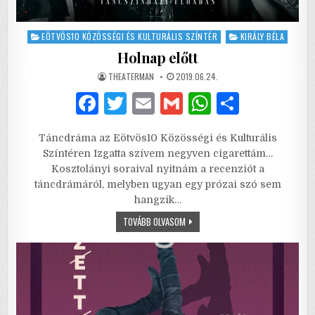
Posted
EÖTVÖS10 KÖZÖSSÉGI ÉS KULTURÁLIS SZÍNTÉR
KIRÁLY BÉLA
in
Holnap előtt
AUTHOR:
PUBLISHED
THEATERMAN
2019.06.24.
DATE:
F
T
E
G
W
S
a
w
m
m
h
h
Táncdráma az Eötvös10 Közösségi és Kulturális
c
it
ai
ai
at
ar
Színtéren Izgatta szívem negyven cigarettám…
e
te
l
l
s
e
Kosztolányi soraival nyitnám a recenziót a
táncdrámáról, melyben ugyan egy prózai szó sem
b
r
A
hangzik…
o
p
HOLNAP
TOVÁBB OLVASOM
ELŐTT
o
p
k