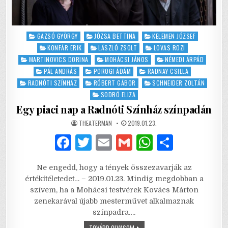
Posted
GAZSÓ GYÖRGY
JÓZSA BETTINA
KELEMEN JÓZSEF
in
KONFÁR ERIK
LÁSZLÓ ZSOLT
LOVAS ROZI
MARTINOVICS DORINA
MOHÁCSI JÁNOS
NÉMEDI ÁRPÁD
PÁL ANDRÁS
POROGI ÁDÁM
RADNAY CSILLA
RADNÓTI SZÍNHÁZ
RÓBERT GÁBOR
SCHNEIDER ZOLTÁN
SODRÓ ELIZA
Egy piaci nap a Radnóti Színház színpadán
AUTHOR:
PUBLISHED
THEATERMAN
2019.01.23.
DATE:
F
T
E
G
W
S
a
w
m
m
h
h
Ne engedd, hogy a tények összezavarják az
c
it
ai
ai
at
ar
értékítéletedet… – 2019.01.23. Mindig megdobban a
e
te
l
l
s
e
szívem, ha a Mohácsi testvérek Kovács Márton
zenekarával újabb mesterművet alkalmaznak
b
r
A
színpadra….
o
p
EGY
TOVÁBB OLVASOM