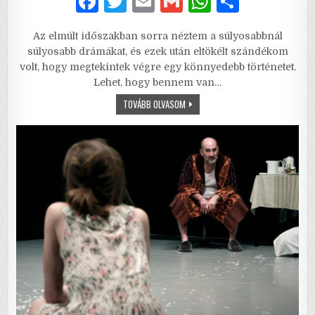
F
T
E
G
W
S
a
w
m
m
h
h
Az elmúlt időszakban sorra néztem a súlyosabbnál
c
it
ai
ai
at
ar
súlyosabb drámákat, és ezek után eltökélt szándékom
e
te
l
l
s
e
volt, hogy megtekintek végre egy könnyedebb történetet.
Lehet, hogy bennem van…
b
r
A
HÁZASSÁGI
TOVÁBB OLVASOM
o
p
LECKÉK
KÖZÉPHALADÓKNAK
o
p
–
AVAGY
A
k
HŰTLENKEDÉS
MAGASISKOLÁJA
NAGY
DÓZISBAN,
PACEKBA!