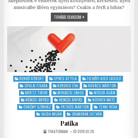
o
p
Átléphetnek-e emberek ilyen könnyeden, kecsesen, ilyen
musicalbe illően egymáson? Csakis a férfi a hibás?
o
p
CHICAGO
TOVÁBB OLVASOM
k
AZ
ÁTRIUMBAN
Posted
BENKŐ RÓBERT
EPRES ATTILA
FELHŐFI-KISS LÁSZLÓ
in
GYULAI CSABA
KEREKES ÉVA
KOVÁCS MÁRTON
MERTZ TIBOR
MOHÁCSI JÁNOS
MÓSER ÁDÁM
NÉMEDI ÁRPÁD
NÉMEDI ÁRPÁD
NOVKOV MÁTÉ
ÖRKÉNY SZÍNHÁZ
PATKÓS MÁRTON
TENKI RÉKA
VAJDA MILÁN
ZNAMENÁK ISTVÁN
Patika
AUTHOR:
PUBLISHED
THEATERMAN
2019.01.28.
DATE: