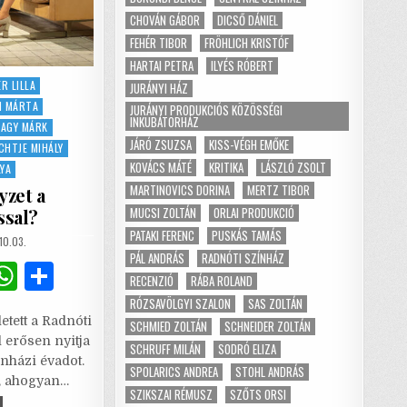
CHOVÁN GÁBOR
DICSŐ DÁNIEL
FEHÉR TIBOR
FRÖHLICH KRISTÓF
HARTAI PETRA
ILYÉS RÓBERT
ER LILLA
JURÁNYI HÁZ
N MÁRTA
JURÁNYI PRODUKCIÓS KÖZÖSSÉGI
INKUBÁTORHÁZ
AGY MÁRK
JÁRÓ ZSUZSA
KISS-VÉGH EMŐKE
HTJE MIHÁLY
KOVÁCS MÁTÉ
KRITIKA
LÁSZLÓ ZSOLT
LYA
MARTINOVICS DORINA
MERTZ TIBOR
yzet a
MUCSI ZOLTÁN
ORLAI PRODUKCIÓ
ssal?
PATAKI FERENC
PUSKÁS TAMÁS
SHED
10.03.
PÁL ANDRÁS
RADNÓTI SZÍNHÁZ
G
W
S
RECENZIÓ
RÁBA ROLAND
m
h
h
RÓZSAVÖLGYI SZALON
SAS ZOLTÁN
etett a Radnóti
SCHMIED ZOLTÁN
SCHNEIDER ZOLTÁN
i
at
ar
 erősen nyitja
SCHRUFF MILÁN
SODRÓ ELIZA
l
s
e
ínházi évadot.
SPOLARICS ANDREA
STOHL ANDRÁS
, ahogyan…
A
SZIKSZAI RÉMUSZ
SZŐTS ORSI