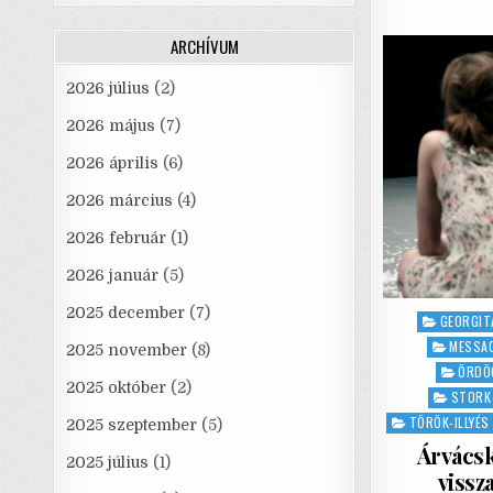
ARCHÍVUM
2026 július
(2)
2026 május
(7)
2026 április
(6)
2026 március
(4)
2026 február
(1)
2026 január
(5)
2025 december
(7)
Posted
GEORGIT
in
MESSAO
2025 november
(8)
ÖRDÖ
2025 október
(2)
STORK
TÖRÖK-ILLYÉS
2025 szeptember
(5)
Árvácsk
2025 július
(1)
vissz