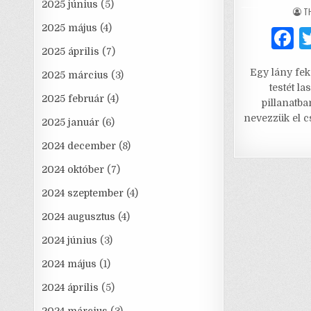
2025 június
(5)
A
T
2025 május
(4)
2025 április
(7)
a
Egy lány fe
2025 március
(3)
c
testét la
e
2025 február
(4)
pillanatba
nevezzük el 
2025 január
(6)
2024 december
(8)
2024 október
(7)
2024 szeptember
(4)
2024 augusztus
(4)
2024 június
(3)
2024 május
(1)
2024 április
(5)