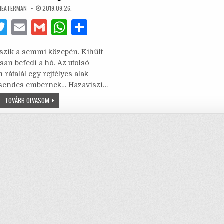
UTHOR:
PUBLISHED
HEATERMAN
2019.09.26.
DATE:
F
T
E
G
W
S
w
m
m
h
h
kszik a semmi közepén. Kihűlt
it
ai
ai
at
ar
ssan befedi a hó. Az utolsó
te
l
l
s
e
n rátalál egy rejtélyes alak –
csendes embernek… Hazaviszi…
b
r
A
ÁRVÁCSKA
TOVÁBB OLVASOM
o
p
–
A
o
p
CSENDES
EMBER
VISSZATÉRÉSE
k
A
SZÍNPADRA