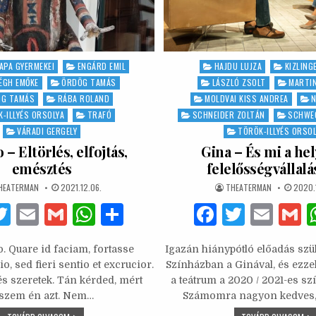
APA GYERMEKEI
ENGÁRD EMIL
Posted
HAJDU LUJZA
KIZLING
in
ÉGH EMŐKE
ÖRDÖG TAMÁS
LÁSZLÓ ZSOLT
MARTI
G TAMÁS
RÁBA ROLAND
MOLDVAI KISS ANDREA
N
-ILLYÉS ORSOLYA
TRAFÓ
SCHNEIDER ZOLTÁN
SCHWEC
VÁRADI GERGELY
TÖRÖK-ILLYÉS ORSO
 – Eltörlés, elfojtás,
Gina – És mi a hel
emésztés
felelősségvállalá
UTHOR:
PUBLISHED
AUTHOR:
PUBLI
HEATERMAN
2021.12.06.
THEATERMAN
2020.
DATE:
DATE:
F
T
E
G
W
S
F
T
E
w
m
m
h
h
a
w
m
. Quare id faciam, fortasse
Igazán hiánypótló előadás szül
it
ai
ai
at
ar
c
it
ai
a
o, sed fieri sentio et excrucior.
Színházban a Ginával, és ezzel
te
l
l
s
e
e
te
l
 és szeretek. Tán kérded, mért
a teátrum a 2020 / 2021-es sz
eszem én azt. Nem…
Számomra nagyon kedves
b
r
A
b
r