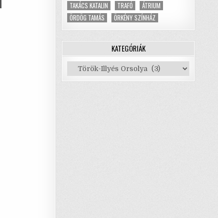
A
p
TAKÁCS KATALIN
TRAFÓ
ÁTRIUM
ÖRDÖG TAMÁS
ÖRKÉNY SZÍNHÁZ
p
YZET
ELŐSSÉGVÁLLALÁSSAL?
KATEGÓRIÁK
Kategóriák