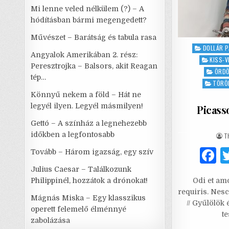
Mi lenne veled nélkülem (?) – A
hódításban bármi megengedett?
Művészet – Barátság és tabula rasa
Posted
DOLLÁR P
Angyalok Amerikában 2. rész:
in
KISS-V
Peresztrojka – Balsors, akit Reagan
ÖRDÖ
tép…
TÖRÖK
Könnyű nekem a föld – Hát ne
legyél ilyen. Legyél másmilyen!
Picasso
Gettó – A színház a legnehezebb
időkben a legfontosabb
A
T
Tovább – Három igazság, egy szív
a
Julius Caesar – Találkozunk
Philippinél, hozzátok a drónokat!
Odi et amo
c
requiris. Nesci
Mágnás Miska – Egy klasszikus
e
// Gyűlölök
operett felemelő élménnyé
t
zabolázása