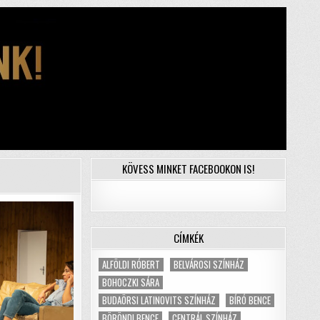
KÖVESS MINKET FACEBOOKON IS!
CÍMKÉK
ALFÖLDI RÓBERT
BELVÁROSI SZÍNHÁZ
BOHOCZKI SÁRA
BUDAÖRSI LATINOVITS SZÍNHÁZ
BÍRÓ BENCE
BÖRÖNDI BENCE
CENTRÁL SZÍNHÁZ