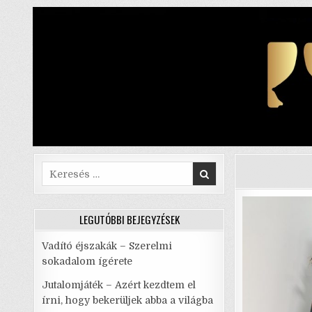
Skip
to
content
Search
for:
LEGUTÓBBI BEJEGYZÉSEK
Vadító éjszakák – Szerelmi
sokadalom ígérete
Jutalomjáték – Azért kezdtem el
írni, hogy bekerüljek abba a világba