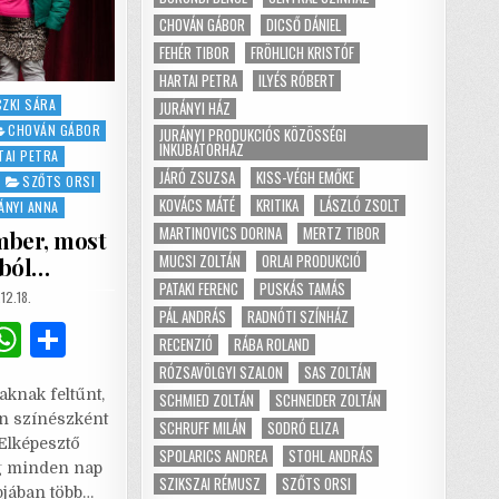
CHOVÁN GÁBOR
DICSŐ DÁNIEL
FEHÉR TIBOR
FRÖHLICH KRISTÓF
HARTAI PETRA
ILYÉS RÓBERT
ZKI SÁRA
JURÁNYI HÁZ
CHOVÁN GÁBOR
JURÁNYI PRODUKCIÓS KÖZÖSSÉGI
INKUBÁTORHÁZ
TAI PETRA
JÁRÓ ZSUZSA
KISS-VÉGH EMŐKE
SZŐTS ORSI
KOVÁCS MÁTÉ
KRITIKA
LÁSZLÓ ZSOLT
ÁNYI ANNA
MARTINOVICS DORINA
MERTZ TIBOR
Ember, most
MUCSI ZOLTÁN
ORLAI PRODUKCIÓ
zból…
PATAKI FERENC
PUSKÁS TAMÁS
SHED
12.18.
PÁL ANDRÁS
RADNÓTI SZÍNHÁZ
G
W
S
RECENZIÓ
RÁBA ROLAND
m
h
h
RÓZSAVÖLGYI SZALON
SAS ZOLTÁN
aknak feltűnt,
SCHMIED ZOLTÁN
SCHNEIDER ZOLTÁN
i
at
ar
an színészként
SCHRUFF MILÁN
SODRÓ ELIZA
l
s
e
Elképesztő
SPOLARICS ANDREA
STOHL ANDRÁS
ag minden nap
A
SZIKSZAI RÉMUSZ
SZŐTS ORSI
pjában több…