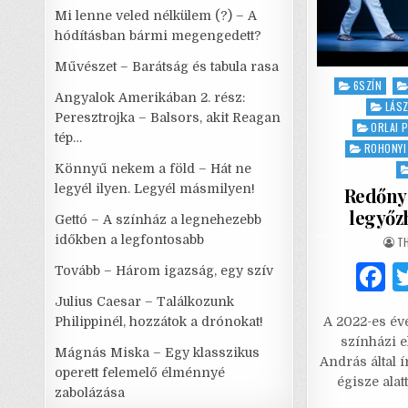
Mi lenne veled nélkülem (?) – A
hódításban bármi megengedett?
Művészet – Barátság és tabula rasa
Posted
6SZÍN
Angyalok Amerikában 2. rész:
in
LÁSZ
Peresztrojka – Balsors, akit Reagan
ORLAI 
tép…
ROHONYI
Könnyű nekem a föld – Hát ne
legyél ilyen. Legyél másmilyen!
Redőny 
legyőz
Gettó – A színház a legnehezebb
időkben a legfontosabb
AU
T
Tovább – Három igazság, egy szív
a
Julius Caesar – Találkozunk
Philippinél, hozzátok a drónokat!
A 2022-es éve
c
színházi 
Mágnás Miska – Egy klasszikus
e
András által í
operett felemelő élménnyé
égisze alat
zabolázása