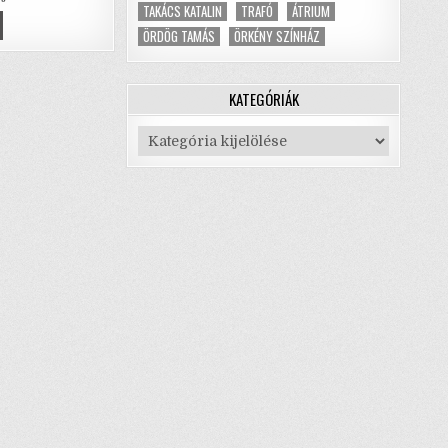
p
TAKÁCS KATALIN
TRAFÓ
ÁTRIUM
ÖRDÖG TAMÁS
ÖRKÉNY SZÍNHÁZ
RÉSZŐ
p
LÁNY
ER,
ST
KATEGÓRIÁK
VÖK
Kategóriák
ÍNHÁZBÓL…