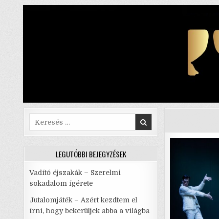
Skip
to
content
Search
for:
LEGUTÓBBI BEJEGYZÉSEK
Vadító éjszakák – Szerelmi
sokadalom ígérete
Jutalomjáték – Azért kezdtem el
írni, hogy bekerüljek abba a világba