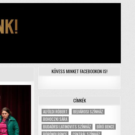
KÖVESS MINKET FACEBOOKON IS!
CÍMKÉK
ALFÖLDI RÓBERT
BELVÁROSI SZÍNHÁZ
BOHOCZKI SÁRA
BUDAÖRSI LATINOVITS SZÍNHÁZ
BÍRÓ BENCE
BÖRÖNDI BENCE
CENTRÁL SZÍNHÁZ