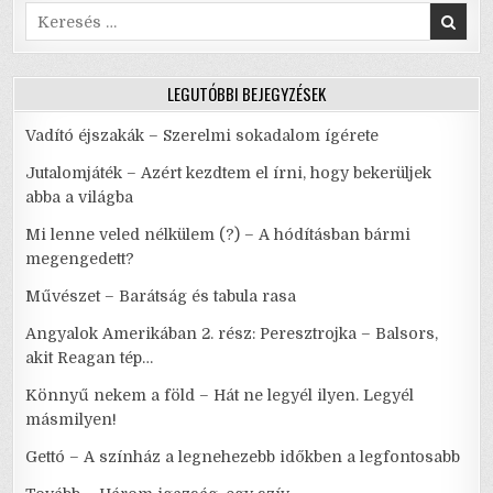
Search
for:
LEGUTÓBBI BEJEGYZÉSEK
Vadító éjszakák – Szerelmi sokadalom ígérete
Jutalomjáték – Azért kezdtem el írni, hogy bekerüljek
abba a világba
Mi lenne veled nélkülem (?) – A hódításban bármi
megengedett?
Művészet – Barátság és tabula rasa
Angyalok Amerikában 2. rész: Peresztrojka – Balsors,
akit Reagan tép…
Könnyű nekem a föld – Hát ne legyél ilyen. Legyél
másmilyen!
Gettó – A színház a legnehezebb időkben a legfontosabb