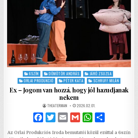
Posted
6SZÍN
DÖMÖTÖR ANDRÁS
JÁRÓ ZSUZSA
in
ORLAI PRODUKCIÓ
PÉTER KATA
SCHRUFF MILÁN
Ex – Jogom van hozzá, hogy jól hazudjanak
nekem
AUTHOR:
PUBLISHED
THEATERMAN
2026.02.01.
DATE:
F
T
E
G
W
S
a
w
m
m
h
h
Az Orlai Produkciós Iroda bemutatói közül ezúttal a 6szín
c
it
ai
ai
at
ar