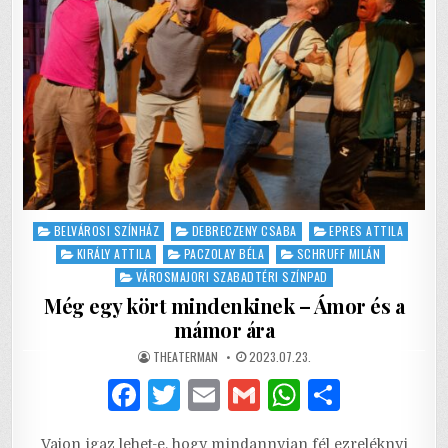
Posted
BELVÁROSI SZÍNHÁZ
DEBRECZENY CSABA
EPRES ATTILA
in
KIRÁLY ATTILA
PACZOLAY BÉLA
SCHRUFF MILÁN
VÁROSMAJORI SZABADTÉRI SZÍNPAD
Még egy kört mindenkinek – Ámor és a
mámor ára
AUTHOR:
PUBLISHED
THEATERMAN
2023.07.23.
DATE:
F
T
E
G
W
S
a
w
m
m
h
h
Vajon igaz lehet-e, hogy mindannyian fél ezreléknyi