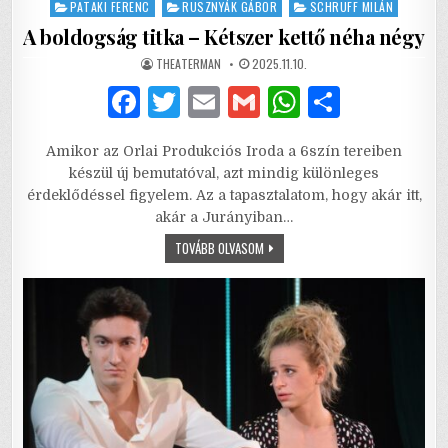
in
PATAKI FERENC
RUSZNYÁK GÁBOR
SCHRUFF MILÁN
A boldogság titka – Kétszer kettő néha négy
AUTHOR:
PUBLISHED
THEATERMAN
2025.11.10.
DATE:
F
T
E
G
W
S
a
w
m
m
h
h
Amikor az Orlai Produkciós Iroda a 6szín tereiben
c
it
ai
ai
at
ar
készül új bemutatóval, azt mindig különleges
e
te
l
l
s
e
érdeklődéssel figyelem. Az a tapasztalatom, hogy akár itt,
akár a Jurányiban…
b
r
A
A
TOVÁBB OLVASOM
o
p
BOLDOGSÁG
TITKA
o
p
–
KÉTSZER
KETTŐ
k
NÉHA
NÉGY