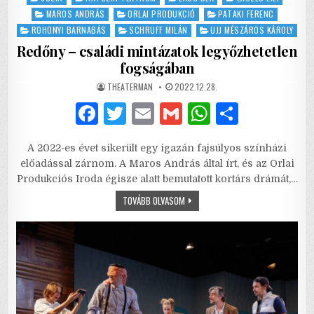
in
MAROS ANDRÁS
ORLAI PRODUKCIÓ
PATAKI FERENC
ROHONYI BARNABÁS
SCHRUFF MILÁN
UJJ MÉSZÁROS KÁROLY
Redőny – családi mintázatok legyőzhetetlen
fogságában
AUTHOR:
PUBLISHED
THEATERMAN
2022.12.28.
DATE:
F
T
E
G
W
S
a
w
m
m
h
h
A 2022-es évet sikerült egy igazán fajsúlyos színházi
c
it
ai
ai
at
ar
előadással zárnom. A Maros András által írt, és az Orlai
e
te
l
l
s
e
Produkciós Iroda égisze alatt bemutatott kortárs drámát,…
b
r
A
REDŐNY
TOVÁBB OLVASOM
–
CSALÁDI
o
p
MINTÁZATOK
LEGYŐZHETETLEN
o
p
FOGSÁGÁBAN
k