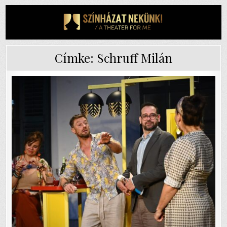
Skip
to
content
Címke:
Schruff Milán