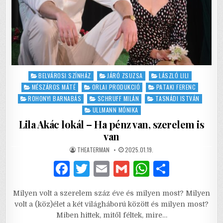
Posted
BELVÁROSI SZÍNHÁZ
JÁRÓ ZSUZSA
LÁSZLÓ LILI
in
MÉSZÁROS MÁTÉ
ORLAI PRODUKCIÓ
PATAKI FERENC
ROHONYI BARNABÁS
SCHRUFF MILÁN
TASNÁDI ISTVÁN
ULLMANN MÓNIKA
Lila Akác lokál – Ha pénz van, szerelem is
van
AUTHOR:
PUBLISHED
THEATERMAN
2025.01.19.
DATE:
F
T
E
G
W
S
a
w
m
m
h
h
Milyen volt a szerelem száz éve és milyen most? Milyen
c
it
ai
ai
at
ar
volt a (köz)élet a két világháború között és milyen most?
e
te
l
l
s
e
Miben hittek, mitől féltek, mire…