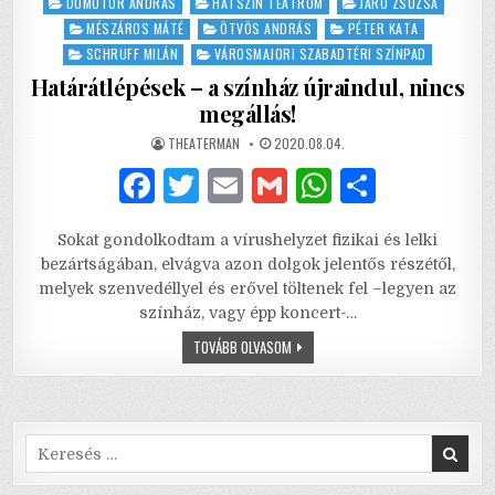
Posted
DÖMÖTÖR ANDRÁS
HATSZÍN TEÁTRUM
JÁRÓ ZSUZSA
in
MÉSZÁROS MÁTÉ
ÖTVÖS ANDRÁS
PÉTER KATA
SCHRUFF MILÁN
VÁROSMAJORI SZABADTÉRI SZÍNPAD
Határátlépések – a színház újraindul, nincs
megállás!
AUTHOR:
PUBLISHED
THEATERMAN
2020.08.04.
DATE:
F
T
E
G
W
S
a
w
m
m
h
h
Sokat gondolkodtam a vírushelyzet fizikai és lelki
c
it
ai
ai
at
ar
bezártságában, elvágva azon dolgok jelentős részétől,
e
te
l
l
s
e
melyek szenvedéllyel és erővel töltenek fel –legyen az
színház, vagy épp koncert-…
b
r
A
HATÁRÁTLÉPÉSEK
TOVÁBB OLVASOM
o
p
–
A
o
p
SZÍNHÁZ
ÚJRAINDUL,
NINCS
k
MEGÁLLÁS!
Search
for: