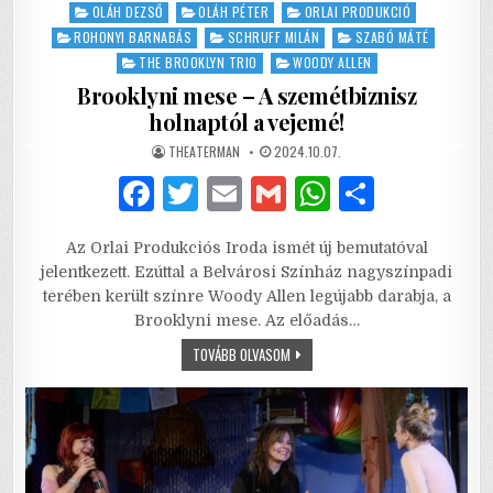
OLÁH DEZSŐ
OLÁH PÉTER
ORLAI PRODUKCIÓ
ROHONYI BARNABÁS
SCHRUFF MILÁN
SZABÓ MÁTÉ
THE BROOKLYN TRIO
WOODY ALLEN
Brooklyni mese – A szemétbiznisz
holnaptól a vejemé!
AUTHOR:
PUBLISHED
THEATERMAN
2024.10.07.
DATE:
F
T
E
G
W
S
a
w
m
m
h
h
Az Orlai Produkciós Iroda ismét új bemutatóval
c
it
ai
ai
at
ar
jelentkezett. Ezúttal a Belvárosi Színház nagyszínpadi
e
te
l
l
s
e
terében került színre Woody Allen legújabb darabja, a
Brooklyni mese. Az előadás…
b
r
A
BROOKLYNI
TOVÁBB OLVASOM
o
p
MESE
–
o
p
A
SZEMÉTBIZNISZ
HOLNAPTÓL
k
A
VEJEMÉ!