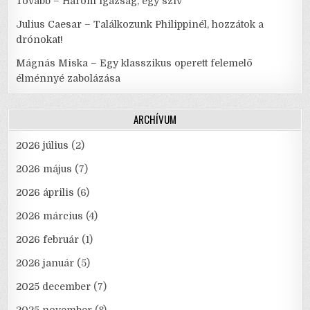
Tovább – Három igazság, egy szív
Julius Caesar – Találkozunk Philippinél, hozzátok a
drónokat!
Mágnás Miska – Egy klasszikus operett felemelő
élménnyé zabolázása
ARCHÍVUM
2026 július
(2)
2026 május
(7)
2026 április
(6)
2026 március
(4)
2026 február
(1)
2026 január
(5)
2025 december
(7)