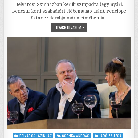
c
it
ai
ai
at
ar
Belvárosi Színházban került színpadra (egy nyári,
e
te
l
l
s
e
Benczúr kerti szabadtéri előbemutató után). Penelope
Skinner darabja már a címében is…
b
r
A
A
TOVÁBB OLVASOM
o
p
LEGENDA
HÁZA
o
p
–
GIRL
POWER,
k
AVAGY
NŐK
AZ
ELNYOMÁS
KALITKÁJA
ELLEN
Posted
BELVÁROSI SZÍNHÁZ
CSONKA ANDRÁS
JÁRÓ ZSUZSA