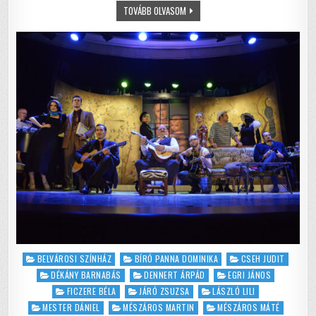
b
r
A
LILA
TOVÁBB OLVASOM
AKÁC
LOKÁL
o
p
–
HA
o
p
PÉNZ
VAN,
SZERELEM
k
IS
VAN
Posted
BELVÁROSI SZÍNHÁZ
BÍRÓ PANNA DOMINIKA
CSEH JUDIT
in
DÉKÁNY BARNABÁS
DENNERT ÁRPÁD
EGRI JÁNOS
FICZERE BÉLA
JÁRÓ ZSUZSA
LÁSZLÓ LILI
MESTER DÁNIEL
MÉSZÁROS MARTIN
MÉSZÁROS MÁTÉ