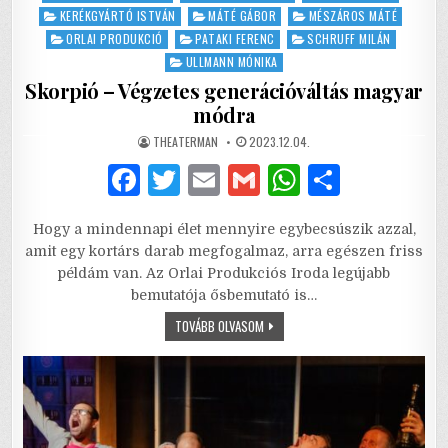
in
KERÉKGYÁRTÓ ISTVÁN
MÁTÉ GÁBOR
MÉSZÁROS MÁTÉ
ORLAI PRODUKCIÓ
PATAKI FERENC
SCHRUFF MILÁN
ULLMANN MÓNIKA
Skorpió – Végzetes generációváltás magyar
módra
AUTHOR:
PUBLISHED
THEATERMAN
2023.12.04.
DATE:
F
T
E
G
W
S
a
w
m
m
h
h
Hogy a mindennapi élet mennyire egybecsúszik azzal,
c
it
ai
ai
at
ar
amit egy kortárs darab megfogalmaz, arra egészen friss
e
te
l
l
s
e
példám van. Az Orlai Produkciós Iroda legújabb
bemutatója ősbemutató is…
b
r
A
SKORPIÓ
TOVÁBB OLVASOM
o
p
–
VÉGZETES
o
p
GENERÁCIÓVÁLTÁS
MAGYAR
MÓDRA
k