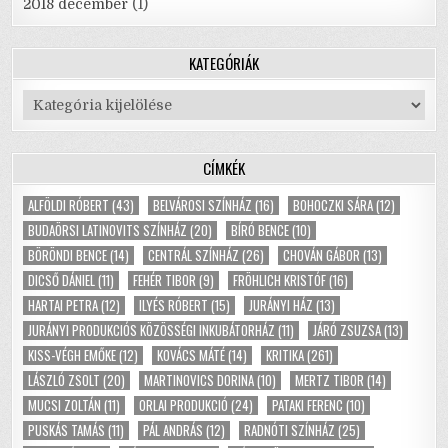
2018 december
(1)
KATEGÓRIÁK
Kategóriák
CÍMKÉK
ALFÖLDI RÓBERT
(43)
BELVÁROSI SZÍNHÁZ
(16)
BOHOCZKI SÁRA
(12)
BUDAÖRSI LATINOVITS SZÍNHÁZ
(20)
BÍRÓ BENCE
(10)
BÖRÖNDI BENCE
(14)
CENTRÁL SZÍNHÁZ
(26)
CHOVÁN GÁBOR
(13)
DICSŐ DÁNIEL
(11)
FEHÉR TIBOR
(9)
FRÖHLICH KRISTÓF
(16)
HARTAI PETRA
(12)
ILYÉS RÓBERT
(15)
JURÁNYI HÁZ
(13)
JURÁNYI PRODUKCIÓS KÖZÖSSÉGI INKUBÁTORHÁZ
(11)
JÁRÓ ZSUZSA
(13)
KISS-VÉGH EMŐKE
(12)
KOVÁCS MÁTÉ
(14)
KRITIKA
(261)
LÁSZLÓ ZSOLT
(20)
MARTINOVICS DORINA
(10)
MERTZ TIBOR
(14)
MUCSI ZOLTÁN
(11)
ORLAI PRODUKCIÓ
(24)
PATAKI FERENC
(10)
PUSKÁS TAMÁS
(11)
PÁL ANDRÁS
(12)
RADNÓTI SZÍNHÁZ
(25)