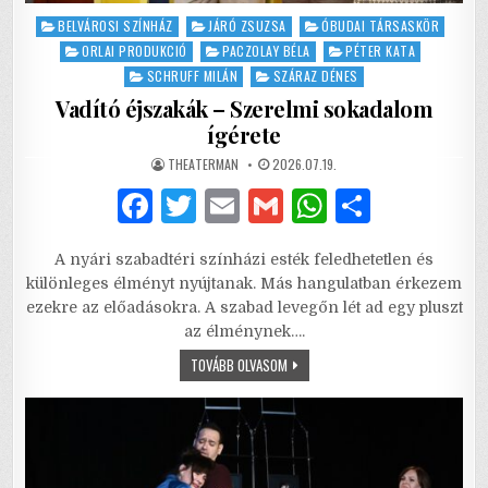
Posted
BELVÁROSI SZÍNHÁZ
JÁRÓ ZSUZSA
ÓBUDAI TÁRSASKÖR
in
ORLAI PRODUKCIÓ
PACZOLAY BÉLA
PÉTER KATA
SCHRUFF MILÁN
SZÁRAZ DÉNES
Vadító éjszakák – Szerelmi sokadalom
ígérete
AUTHOR:
PUBLISHED
THEATERMAN
2026.07.19.
DATE:
F
T
E
G
W
S
a
w
m
m
h
h
A nyári szabadtéri színházi esték feledhetetlen és
c
it
ai
ai
at
ar
különleges élményt nyújtanak. Más hangulatban érkezem
e
te
l
l
s
e
ezekre az előadásokra. A szabad levegőn lét ad egy pluszt
az élménynek….
b
r
A
VADÍTÓ
TOVÁBB OLVASOM
o
p
ÉJSZAKÁK
–
o
p
SZERELMI
SOKADALOM
ÍGÉRETE
k