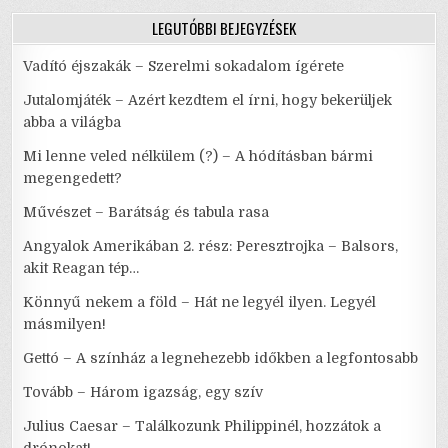
LEGUTÓBBI BEJEGYZÉSEK
Vadító éjszakák – Szerelmi sokadalom ígérete
Jutalomjáték – Azért kezdtem el írni, hogy bekerüljek
abba a világba
Mi lenne veled nélkülem (?) – A hódításban bármi
megengedett?
Művészet – Barátság és tabula rasa
Angyalok Amerikában 2. rész: Peresztrojka – Balsors,
akit Reagan tép…
Könnyű nekem a föld – Hát ne legyél ilyen. Legyél
másmilyen!
Gettó – A színház a legnehezebb időkben a legfontosabb
Tovább – Három igazság, egy szív
Julius Caesar – Találkozunk Philippinél, hozzátok a