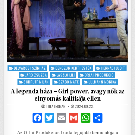
Posted
BELVÁROSI SZÍNHÁZ
BENCZÚR KERTI ESTÉK
HERNÁDI JUDIT
in
JÁRÓ ZSUZSA
LÁSZLÓ LILI
ORLAI PRODUKCIÓ
SCHRUFF MILÁN
SZABÓ MÁTÉ
ULLMANN MÓNIKA
A legenda háza – Girl power, avagy nők az
elnyomás kalitkája ellen
AUTHOR:
PUBLISHED
THEATERMAN
2024.09.23.
DATE:
F
T
E
G
W
S
a
w
m
m
h
h
Az Orlai Produkciós Iroda legújabb bemutatója a