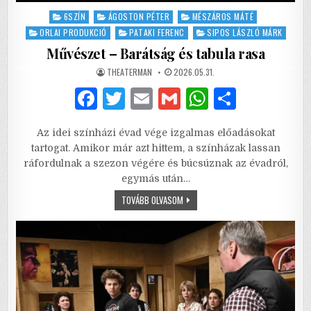
Posted
6SZÍN
ÁGOSTON PÉTER
MÉSZÁROS MÁTÉ
in
ORLAI PRODUKCIÓ
PATAKI FERENC
SIPOS LÁSZLÓ MÁRK
Művészet – Barátság és tabula rasa
AUTHOR:
PUBLISHED
THEATERMAN
2026.05.31.
DATE:
F
T
E
G
W
S
a
w
m
m
h
h
Az idei színházi évad vége izgalmas előadásokat
c
it
ai
ai
at
ar
tartogat. Amikor már azt hittem, a színházak lassan
e
te
l
l
s
e
ráfordulnak a szezon végére és búcsúznak az évadról,
egymás után…
b
r
A
MŰVÉSZET
TOVÁBB OLVASOM
o
p
–
BARÁTSÁG
o
p
ÉS
TABULA
RASA
k