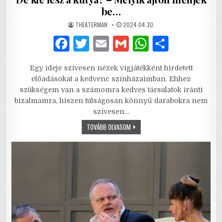
be…
AUTHOR:
PUBLISHED
THEATERMAN
2024.04.30.
DATE:
F
T
E
G
W
S
a
w
m
m
h
h
Egy ideje szívesen nézek vígjátékként hirdetett
c
it
ai
ai
at
ar
előadásokat a kedvenc színházaimban. Ehhez
e
te
l
l
s
e
szükségem van a számomra kedves társulatok iránti
bizalmamra, hiszen túlságosan könnyű darabokra nem
b
r
A
szívesen…
o
p
DE
TOVÁBB OLVASOM
KIÉ
o
p
LESZ
A
k
KUTYA?
–
MELYIK
AJTÓN
MENJEK
BE…