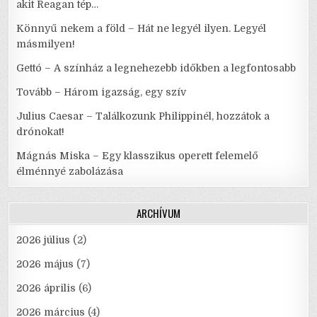
akit Reagan tép…
Könnyű nekem a föld – Hát ne legyél ilyen. Legyél
másmilyen!
Gettó – A színház a legnehezebb időkben a legfontosabb
Tovább – Három igazság, egy szív
Julius Caesar – Találkozunk Philippinél, hozzátok a
drónokat!
Mágnás Miska – Egy klasszikus operett felemelő
élménnyé zabolázása
ARCHÍVUM
2026 július
(2)
2026 május
(7)
2026 április
(6)
2026 március
(4)