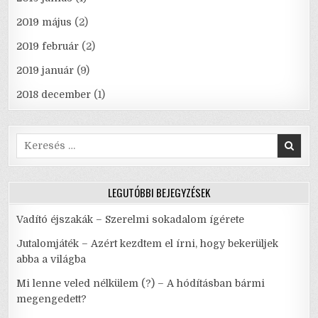
2019 május
(2)
2019 február
(2)
2019 január
(9)
2018 december
(1)
Search
for:
LEGUTÓBBI BEJEGYZÉSEK
Vadító éjszakák – Szerelmi sokadalom ígérete
Jutalomjáték – Azért kezdtem el írni, hogy bekerüljek
abba a világba
Mi lenne veled nélkülem (?) – A hódításban bármi
megengedett?