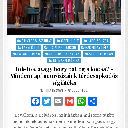
Posted
BELVÁROSI SZÍNHÁZ
CSEH JUDIT
JÁRÓ ZSUZSA
in
LÁSZLÓ LILI
ORLAI PRODUKCIÓ
PACZOLAY BÉLA
PATAKI FERENC
ROHONYI BARNABÁS
SCHRUFF MILÁN
ULLMANN MÓNIKA
Tok-tok, avagy hogy pattog a kocka? –
Mindennapi neurózisaink térdcsapkodós
vígjátéka
AUTHOR:
PUBLISHED
THEATERMAN
2022.11.06.
DATE:
F
T
E
G
W
S
a
w
m
m
h
h
Bevallom, a Belvárosi Színházban műsorra tűzött
c
it
ai
ai
at
ar
bemutató előadásnak nem ismertem színpadi, vagy
filmbeli előzményét, így nem volt róla információm. A