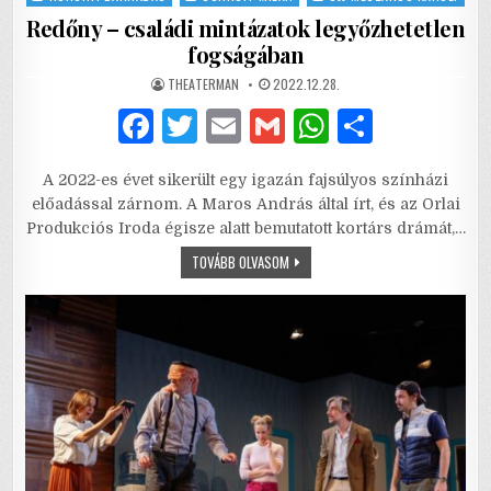
Redőny – családi mintázatok legyőzhetetlen
fogságában
AUTHOR:
PUBLISHED
THEATERMAN
2022.12.28.
DATE:
F
T
E
G
W
S
a
w
m
m
h
h
A 2022-es évet sikerült egy igazán fajsúlyos színházi
c
it
ai
ai
at
ar
előadással zárnom. A Maros András által írt, és az Orlai
e
te
l
l
s
e
Produkciós Iroda égisze alatt bemutatott kortárs drámát,…
b
r
A
REDŐNY
TOVÁBB OLVASOM
–
CSALÁDI
o
p
MINTÁZATOK
LEGYŐZHETETLEN
o
p
FOGSÁGÁBAN
k