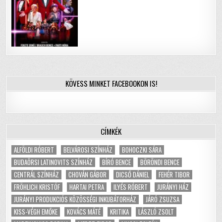
KÖVESS MINKET FACEBOOKON IS!
CÍMKÉK
ALFÖLDI RÓBERT
BELVÁROSI SZÍNHÁZ
BOHOCZKI SÁRA
BUDAÖRSI LATINOVITS SZÍNHÁZ
BÍRÓ BENCE
BÖRÖNDI BENCE
CENTRÁL SZÍNHÁZ
CHOVÁN GÁBOR
DICSŐ DÁNIEL
FEHÉR TIBOR
FRÖHLICH KRISTÓF
HARTAI PETRA
ILYÉS RÓBERT
JURÁNYI HÁZ
JURÁNYI PRODUKCIÓS KÖZÖSSÉGI INKUBÁTORHÁZ
JÁRÓ ZSUZSA
KISS-VÉGH EMŐKE
KOVÁCS MÁTÉ
KRITIKA
LÁSZLÓ ZSOLT