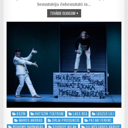
bemutatója ősbemutató is…
b
r
A
SKORPIÓ
TOVÁBB OLVASOM
o
p
–
VÉGZETES
o
p
GENERÁCIÓVÁLTÁS
MAGYAR
MÓDRA
k
Posted
6SZÍN
HATSZÍN TEÁTRUM
LASS BEA
LÁSZLÓ LILI
in
MAROS ANDRÁS
ORLAI PRODUKCIÓ
PATAKI FERENC
ROHONYI BARNABÁS
SCHRUFF MILÁN
UJJ MÉSZÁROS KÁROLY