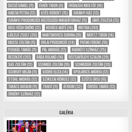
DICSŐ DÁNIEL
(11)
FEHÉR TIBOR
(9)
FRÖHLICH KRISTÓF
(16)
HARTAI PETRA
(12)
ILYÉS RÓBERT
(15)
JURÁNYI HÁZ
(13)
JURÁNYI PRODUKCIÓS KÖZÖSSÉGI INKUBÁTORHÁZ
(11)
JÁRÓ ZSUZSA
(13)
KISS-VÉGH EMŐKE
(12)
KOVÁCS MÁTÉ
(14)
KRITIKA
(261)
LÁSZLÓ ZSOLT
(20)
MARTINOVICS DORINA
(10)
MERTZ TIBOR
(14)
MUCSI ZOLTÁN
(11)
ORLAI PRODUKCIÓ
(24)
PATAKI FERENC
(10)
PUSKÁS TAMÁS
(11)
PÁL ANDRÁS
(12)
RADNÓTI SZÍNHÁZ
(25)
RECENZIÓ
(261)
RÁBA ROLAND
(14)
RÓZSAVÖLGYI SZALON
(29)
SAS ZOLTÁN
(12)
SCHMIED ZOLTÁN
(10)
SCHNEIDER ZOLTÁN
(20)
SCHRUFF MILÁN
(11)
SODRÓ ELIZA
(14)
SPOLARICS ANDREA
(12)
STOHL ANDRÁS
(12)
SZIKSZAI RÉMUSZ
(12)
SZŐTS ORSI
(10)
TAKÁCS KATALIN
(11)
TRAFÓ
(11)
ÁTRIUM
(32)
ÖRDÖG TAMÁS
(13)
ÖRKÉNY SZÍNHÁZ
(12)
GALÉRIA