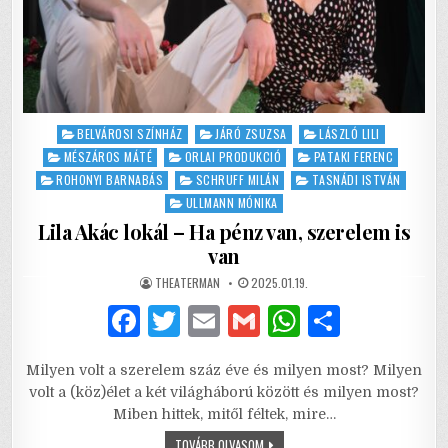
Posted
BELVÁROSI SZÍNHÁZ
JÁRÓ ZSUZSA
LÁSZLÓ LILI
in
MÉSZÁROS MÁTÉ
ORLAI PRODUKCIÓ
PATAKI FERENC
ROHONYI BARNABÁS
SCHRUFF MILÁN
TASNÁDI ISTVÁN
ULLMANN MÓNIKA
Lila Akác lokál – Ha pénz van, szerelem is
van
AUTHOR:
PUBLISHED
THEATERMAN
2025.01.19.
DATE:
F
T
E
G
W
S
a
w
m
m
h
h
Milyen volt a szerelem száz éve és milyen most? Milyen
c
it
ai
ai
at
ar
volt a (köz)élet a két világháború között és milyen most?
e
te
l
l
s
e
Miben hittek, mitől féltek, mire…
LILA
TOVÁBB OLVASOM