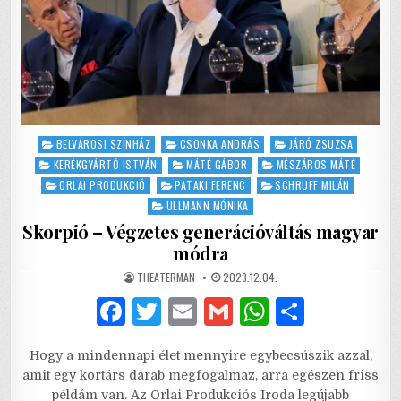
Posted
BELVÁROSI SZÍNHÁZ
CSONKA ANDRÁS
JÁRÓ ZSUZSA
in
KERÉKGYÁRTÓ ISTVÁN
MÁTÉ GÁBOR
MÉSZÁROS MÁTÉ
ORLAI PRODUKCIÓ
PATAKI FERENC
SCHRUFF MILÁN
ULLMANN MÓNIKA
Skorpió – Végzetes generációváltás magyar
módra
AUTHOR:
PUBLISHED
THEATERMAN
2023.12.04.
DATE:
F
T
E
G
W
S
a
w
m
m
h
h
Hogy a mindennapi élet mennyire egybecsúszik azzal,
c
it
ai
ai
at
ar
amit egy kortárs darab megfogalmaz, arra egészen friss
e
te
l
l
s
e
példám van. Az Orlai Produkciós Iroda legújabb