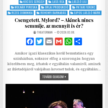
KOCSIS GERGELY
LASS BEA
LÁSZLÓ LILI
MOLNÁR PIROSKA
ORLAI PRODUKCIÓ
PATAKI FERENC
REZES DOMINIKA
ROHONYI BARNABÁS
SIPOS LÁSZLÓ MÁRK
Csengetett, Mylord? – Akinek nincs
semmije, az mennyit is ér?
AUTHOR:
PUBLISHED
THEATERMAN
2026.03.08.
DATE:
F
T
E
G
W
S
a
w
m
m
h
h
Amikor igazi klasszikus kerül bemutatásra egy
c
it
ai
ai
at
ar
színházban, sokszor elfog a szorongás: hogyan
e
te
l
l
s
e
közelítsem meg, írhatok-e egyáltalán valamiről, aminek
az ihletadójáról valójában keveset tudok, és egyáltalán:…
b
r
A
CSENGETETT,
TOVÁBB OLVASOM
o
p
MYLORD?
–
o
p
AKINEK
NINCS
SEMMIJE,
k
AZ
MENNYIT
IS
ÉR?