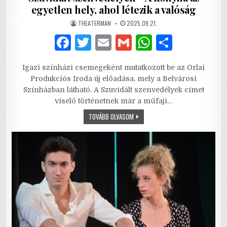
egyetlen hely, ahol létezik a valóság
AUTHOR:
PUBLISHED
THEATERMAN
2025.09.21.
DATE:
F
T
E
G
W
S
a
w
m
m
h
h
Igazi színházi csemegeként mutatkozott be az Orlai
c
it
ai
ai
at
ar
Produkciós Iroda új előadása, mely a Belvárosi
e
te
l
l
s
e
Színházban látható. A Szuvidált szenvedélyek címet
viselő történetnek már a műfaji…
b
r
A
SZUVIDÁLT
TOVÁBB OLVASOM
o
p
SZENVEDÉLYEK
–
o
p
A
KONYHA
AZ
k
EGYETLEN
HELY,
AHOL
LÉTEZIK
A
VALÓSÁG