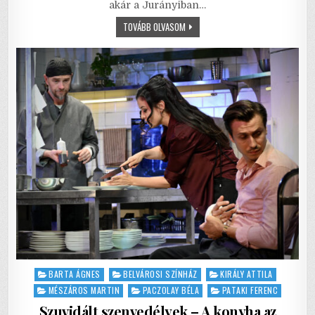
akár a Jurányiban…
b
r
A
A
TOVÁBB OLVASOM
o
p
BOLDOGSÁG
TITKA
o
p
–
KÉTSZER
KETTŐ
k
NÉHA
NÉGY
Posted
BARTA ÁGNES
BELVÁROSI SZÍNHÁZ
KIRÁLY ATTILA
in
MÉSZÁROS MARTIN
PACZOLAY BÉLA
PATAKI FERENC
Szuvidált szenvedélyek – A konyha az