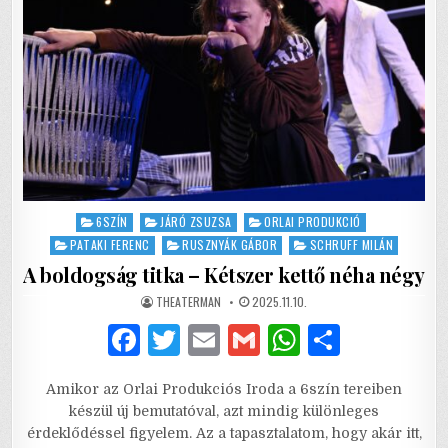
Posted
6SZÍN
JÁRÓ ZSUZSA
ORLAI PRODUKCIÓ
in
PATAKI FERENC
RUSZNYÁK GÁBOR
SCHRUFF MILÁN
A boldogság titka – Kétszer kettő néha négy
AUTHOR:
PUBLISHED
THEATERMAN
2025.11.10.
DATE:
F
T
E
G
W
S
a
w
m
m
h
h
Amikor az Orlai Produkciós Iroda a 6szín tereiben
c
it
ai
ai
at
ar
készül új bemutatóval, azt mindig különleges
e
te
l
l
s
e
érdeklődéssel figyelem. Az a tapasztalatom, hogy akár itt,