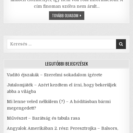
e
te
l
l
s
e
cím finoman szólva nem árult…
b
r
A
TOK-
TOVÁBB OLVASOM
o
p
TOK,
AVAGY
o
p
HOGY
PATTOG
A
k
KOCKA?
–
Search
MINDENNAPI
for:
NEURÓZISAINK
TÉRDCSAPKODÓS
VÍGJÁTÉKA
LEGUTÓBBI BEJEGYZÉSEK
Vadító éjszakák – Szerelmi sokadalom ígérete
Jutalomjáték – Azért kezdtem el írni, hogy bekerüljek
abba a világba
Mi lenne veled nélkülem (?) – A hódításban bármi
megengedett?
Művészet – Barátság és tabula rasa
Angyalok Amerikában 2. rész: Peresztrojka – Balsors,