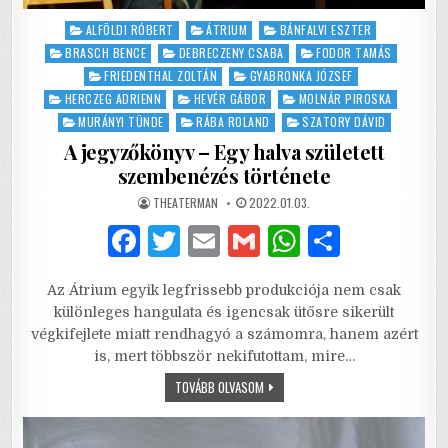
Posted
ALFÖLDI RÓBERT
ÁTRIUM
BÁNFALVI ESZTER
in
BRASCH BENCE
DEBRECZENY CSABA
FODOR TAMÁS
FRIEDENTHAL ZOLTÁN
GYABRONKA JÓZSEF
HERCZEG ADRIENN
HEVÉR GÁBOR
MOLNÁR PIROSKA
MURÁNYI TÜNDE
RÁBA ROLAND
SZATORY DÁVID
A jegyzőkönyv – Egy halva született
szembenézés története
AUTHOR:
PUBLISHED
THEATERMAN
2022.01.03.
DATE:
F
T
E
G
W
S
a
w
m
m
h
h
Az Átrium egyik legfrissebb produkciója nem csak
c
it
ai
ai
at
ar
különleges hangulata és igencsak ütősre sikerült
e
te
l
l
s
e
végkifejlete miatt rendhagyó a számomra, hanem azért
is, mert többször nekifutottam, mire…
b
r
A
A
TOVÁBB OLVASOM
o
p
JEGYZŐKÖNYV
–
o
p
EGY
HALVA