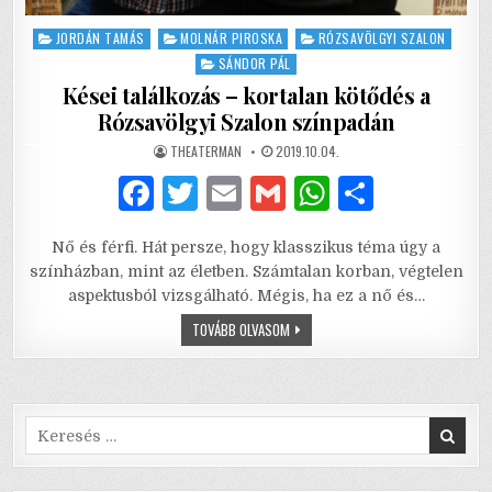
Posted
JORDÁN TAMÁS
MOLNÁR PIROSKA
RÓZSAVÖLGYI SZALON
in
SÁNDOR PÁL
Kései találkozás – kortalan kötődés a
Rózsavölgyi Szalon színpadán
AUTHOR:
PUBLISHED
THEATERMAN
2019.10.04.
DATE:
F
T
E
G
W
S
a
w
m
m
h
h
Nő és férfi. Hát persze, hogy klasszikus téma úgy a
c
it
ai
ai
at
ar
színházban, mint az életben. Számtalan korban, végtelen
e
te
l
l
s
e
aspektusból vizsgálható. Mégis, ha ez a nő és…
b
r
A
KÉSEI
TOVÁBB OLVASOM
TALÁLKOZÁS
–
o
p
KORTALAN
KÖTŐDÉS
o
p
A
RÓZSAVÖLGYI
SZALON
Search
k
SZÍNPADÁN
for: