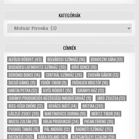
KATEGÓRIÁK
Kategóriák
CÍMKÉK
ALFÖLDI RÓBERT
(43)
BELVÁROSI SZÍNHÁZ
(16)
BOHOCZKI SÁRA
(12)
BUDAÖRSI LATINOVITS SZÍNHÁZ
(20)
BÍRÓ BENCE
(10)
BÖRÖNDI BENCE
(14)
CENTRÁL SZÍNHÁZ
(26)
CHOVÁN GÁBOR
(13)
DICSŐ DÁNIEL
(11)
FEHÉR TIBOR
(9)
FRÖHLICH KRISTÓF
(16)
HARTAI PETRA
(12)
ILYÉS RÓBERT
(15)
JURÁNYI HÁZ
(13)
JURÁNYI PRODUKCIÓS KÖZÖSSÉGI INKUBÁTORHÁZ
(11)
JÁRÓ ZSUZSA
(13)
KISS-VÉGH EMŐKE
(12)
KOVÁCS MÁTÉ
(14)
KRITIKA
(261)
LÁSZLÓ ZSOLT
(20)
MARTINOVICS DORINA
(10)
MERTZ TIBOR
(14)
MUCSI ZOLTÁN
(11)
ORLAI PRODUKCIÓ
(24)
PATAKI FERENC
(10)
PUSKÁS TAMÁS
(11)
PÁL ANDRÁS
(12)
RADNÓTI SZÍNHÁZ
(25)
RECENZIÓ
(261)
RÁBA ROLAND
(14)
RÓZSAVÖLGYI SZALON
(29)