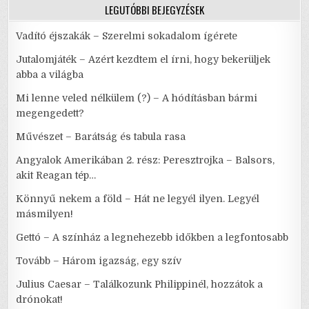
LEGUTÓBBI BEJEGYZÉSEK
Vadító éjszakák – Szerelmi sokadalom ígérete
Jutalomjáték – Azért kezdtem el írni, hogy bekerüljek
abba a világba
Mi lenne veled nélkülem (?) – A hódításban bármi
megengedett?
Művészet – Barátság és tabula rasa
Angyalok Amerikában 2. rész: Peresztrojka – Balsors,
akit Reagan tép…
Könnyű nekem a föld – Hát ne legyél ilyen. Legyél
másmilyen!
Gettó – A színház a legnehezebb időkben a legfontosabb
Tovább – Három igazság, egy szív
Julius Caesar – Találkozunk Philippinél, hozzátok a
drónokat!