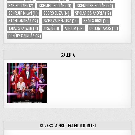
SAS ZOLTÁN
(12)
SCHMIED ZOLTÁN
(10)
SCHNEIDER ZOLTÁN
(20)
SCHRUFF MILÁN
(11)
SODRÓ ELIZA
(14)
SPOLARICS ANDREA
(12)
STOHL ANDRÁS
(12)
SZIKSZAI RÉMUSZ
(12)
SZŐTS ORSI
(10)
TAKÁCS KATALIN
(11)
TRAFÓ
(11)
ÁTRIUM
(32)
ÖRDÖG TAMÁS
(13)
ÖRKÉNY SZÍNHÁZ
(12)
GALÉRIA
KÖVESS MINKET FACEBOOKON IS!