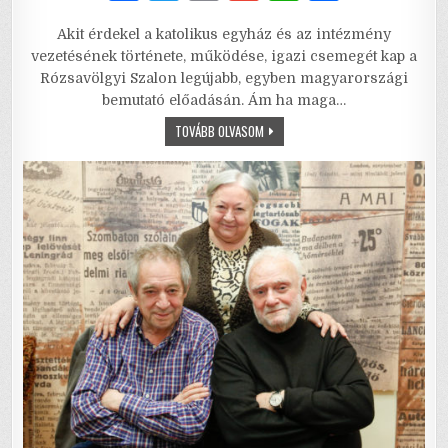
a
w
m
m
h
h
Akit érdekel a katolikus egyház és az intézmény
c
it
ai
ai
at
ar
vezetésének története, működése, igazi csemegét kap a
e
te
l
l
s
e
Rózsavölgyi Szalon legújabb, egyben magyarországi
bemutató előadásán. Ám ha maga…
b
r
A
A
TOVÁBB OLVASOM
o
p
KÉT
PÁPA
o
p
–
LEGENDÁK
TALÁLKOZÁSA
k
A
RÓZSAVÖLGYI
SZALONBAN