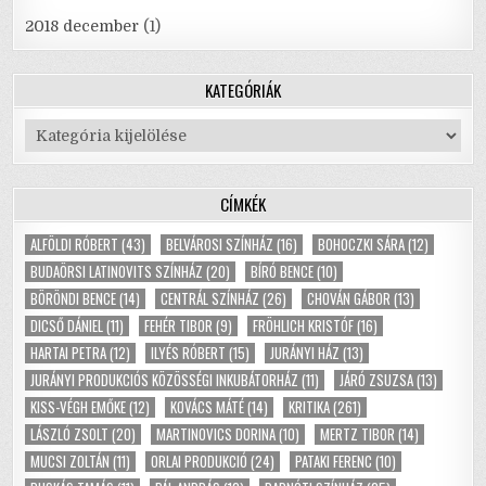
2018 december
(1)
KATEGÓRIÁK
Kategóriák
CÍMKÉK
ALFÖLDI RÓBERT
(43)
BELVÁROSI SZÍNHÁZ
(16)
BOHOCZKI SÁRA
(12)
BUDAÖRSI LATINOVITS SZÍNHÁZ
(20)
BÍRÓ BENCE
(10)
BÖRÖNDI BENCE
(14)
CENTRÁL SZÍNHÁZ
(26)
CHOVÁN GÁBOR
(13)
DICSŐ DÁNIEL
(11)
FEHÉR TIBOR
(9)
FRÖHLICH KRISTÓF
(16)
HARTAI PETRA
(12)
ILYÉS RÓBERT
(15)
JURÁNYI HÁZ
(13)
JURÁNYI PRODUKCIÓS KÖZÖSSÉGI INKUBÁTORHÁZ
(11)
JÁRÓ ZSUZSA
(13)
KISS-VÉGH EMŐKE
(12)
KOVÁCS MÁTÉ
(14)
KRITIKA
(261)
LÁSZLÓ ZSOLT
(20)
MARTINOVICS DORINA
(10)
MERTZ TIBOR
(14)
MUCSI ZOLTÁN
(11)
ORLAI PRODUKCIÓ
(24)
PATAKI FERENC
(10)