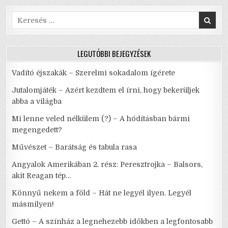
Search
for:
LEGUTÓBBI BEJEGYZÉSEK
Vadító éjszakák – Szerelmi sokadalom ígérete
Jutalomjáték – Azért kezdtem el írni, hogy bekerüljek
abba a világba
Mi lenne veled nélkülem (?) – A hódításban bármi
megengedett?
Művészet – Barátság és tabula rasa
Angyalok Amerikában 2. rész: Peresztrojka – Balsors,
akit Reagan tép…
Könnyű nekem a föld – Hát ne legyél ilyen. Legyél
másmilyen!
Gettó – A színház a legnehezebb időkben a legfontosabb