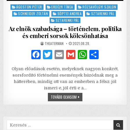
Posted
ÁGOSTON PÉTER
ERDÉLYI TÍMEA
RÓZSAVÖLGYI SZALON
in
SCHNEIDER ZOLTÁN
SÖPTEI ANDREA
SZTARENKI PÁL
SZTARENKI PÁL
Az elnök szabadsága – történelem, politika
és emberi sorsok kölcsönhatása
AUTHOR:
PUBLISHED
THEATERMAN
2021.08.28.
DATE:
F
T
E
G
W
S
a
w
m
m
h
h
Olyan előadások esetén, melyeknek nagyon konkrét,
c
it
ai
ai
at
ar
sorsfordító történelmi események húzódnak meg a
e
te
l
l
s
e
hátterében, mindig ott van az emberben a félsz: jól
ismeri-e, jól érti-e a…
b
r
A
AZ
TOVÁBB OLVASOM
o
p
ELNÖK
SZABADSÁGA
o
p
–
TÖRTÉNELEM,
POLITIKA
k
ÉS
EMBERI
Search
SORSOK
for: