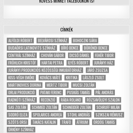
KÖVESS MINKET FACEBOOKON IS!
CÍMKÉK
ALFÖLDI RÓBERT
BELVÁROSI SZÍNHÁZ
BOHOCZKI SÁRA
BUDAÖRSI LATINOVITS SZÍNHÁZ
BÍRÓ BENCE
BÖRÖNDI BENCE
CENTRÁL SZÍNHÁZ
CHOVÁN GÁBOR
DICSŐ DÁNIEL
FEHÉR TIBOR
FRÖHLICH KRISTÓF
HARTAI PETRA
ILYÉS RÓBERT
JURÁNYI HÁZ
JURÁNYI PRODUKCIÓS KÖZÖSSÉGI INKUBÁTORHÁZ
JÁRÓ ZSUZSA
KISS-VÉGH EMŐKE
KOVÁCS MÁTÉ
KRITIKA
LÁSZLÓ ZSOLT
MARTINOVICS DORINA
MERTZ TIBOR
MUCSI ZOLTÁN
ORLAI PRODUKCIÓ
PATAKI FERENC
PUSKÁS TAMÁS
PÁL ANDRÁS
RADNÓTI SZÍNHÁZ
RECENZIÓ
RÁBA ROLAND
RÓZSAVÖLGYI SZALON
SAS ZOLTÁN
SCHMIED ZOLTÁN
SCHNEIDER ZOLTÁN
SCHRUFF MILÁN
SODRÓ ELIZA
SPOLARICS ANDREA
STOHL ANDRÁS
SZIKSZAI RÉMUSZ
SZŐTS ORSI
TAKÁCS KATALIN
TRAFÓ
ÁTRIUM
ÖRDÖG TAMÁS
ÖRKÉNY SZÍNHÁZ