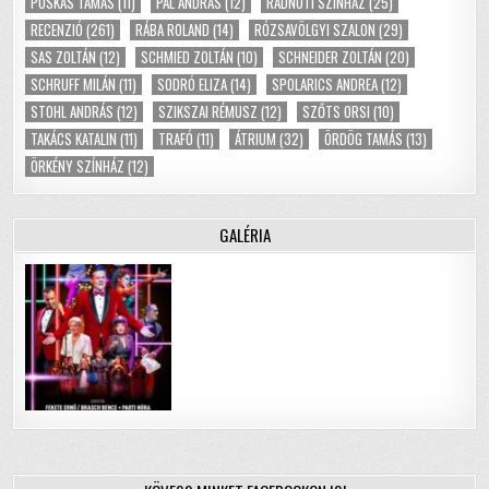
PUSKÁS TAMÁS
(11)
PÁL ANDRÁS
(12)
RADNÓTI SZÍNHÁZ
(25)
RECENZIÓ
(261)
RÁBA ROLAND
(14)
RÓZSAVÖLGYI SZALON
(29)
SAS ZOLTÁN
(12)
SCHMIED ZOLTÁN
(10)
SCHNEIDER ZOLTÁN
(20)
SCHRUFF MILÁN
(11)
SODRÓ ELIZA
(14)
SPOLARICS ANDREA
(12)
STOHL ANDRÁS
(12)
SZIKSZAI RÉMUSZ
(12)
SZŐTS ORSI
(10)
TAKÁCS KATALIN
(11)
TRAFÓ
(11)
ÁTRIUM
(32)
ÖRDÖG TAMÁS
(13)
ÖRKÉNY SZÍNHÁZ
(12)
GALÉRIA