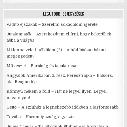
KÖLCSÖNHATÁSA
LEGUTÓBBI BEJEGYZÉSEK
Vadító éjszakák – Szerelmi sokadalom ígérete
Jutalomjáték – Azért kezdtem el írni, hogy bekerüljek
abba a világba
Mi lenne veled nélkülem (?) – A hódításban bármi
megengedett?
Művészet – Barátság és tabula rasa
Angyalok Amerikában 2. rész: Peresztrojka – Balsors,
akit Reagan tép…
Könnyű nekem a föld – Hát ne legyél ilyen. Legyél
másmilyen!
Gettó – A színház a legnehezebb időkben a legfontosabb
Tovább – Három igazság, egy szív
Julius Caesar – Találkozunk Philippinél, hozzátok a