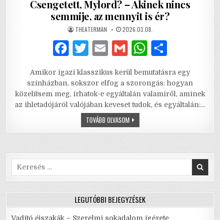
Csengetett, Mylord? – Akinek nincs
semmije, az mennyit is ér?
AUTHOR:
PUBLISHED
THEATERMAN
2026.03.08.
DATE:
F
T
E
G
W
S
a
w
m
m
h
h
Amikor igazi klasszikus kerül bemutatásra egy
c
it
ai
ai
at
ar
színházban, sokszor elfog a szorongás: hogyan
e
te
l
l
s
e
közelítsem meg, írhatok-e egyáltalán valamiről, aminek
az ihletadójáról valójában keveset tudok, és egyáltalán:…
b
r
A
CSENGETETT,
TOVÁBB OLVASOM
o
p
MYLORD?
–
o
p
AKINEK
NINCS
SEMMIJE,
k
AZ
MENNYIT
Search
IS
for:
ÉR?
LEGUTÓBBI BEJEGYZÉSEK
Vadító éjszakák – Szerelmi sokadalom ígérete