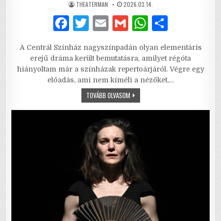
AUTHOR:
PUBLISHED
THEATERMAN
2026.03.14.
DATE:
F
T
E
G
W
S
a
w
m
m
h
h
A Centrál Színház nagyszínpadán olyan elementáris
c
it
ai
ai
at
ar
erejű dráma került bemutatásra, amilyet régóta
e
te
l
l
s
e
hiányoltam már a színházak repertoárjáról. Végre egy
előadás, ami nem kíméli a nézőket,…
b
r
A
A
TOVÁBB OLVASOM
o
p
MACSKALÁPON
–
o
p
ELTAPOSNI
KERESZTÉNYI
SZERETETTEL
k