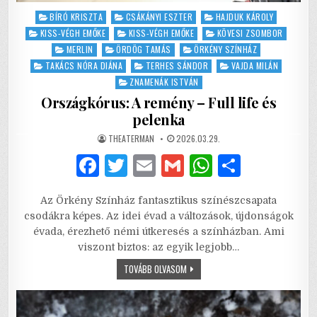
Posted
BÍRÓ KRISZTA
CSÁKÁNYI ESZTER
HAJDUK KÁROLY
in
KISS-VÉGH EMŐKE
KISS-VÉGH EMŐKE
KÖVESI ZSOMBOR
MERLIN
ÖRDÖG TAMÁS
ÖRKÉNY SZÍNHÁZ
TAKÁCS NÓRA DIÁNA
TERHES SÁNDOR
VAJDA MILÁN
ZNAMENÁK ISTVÁN
Országkórus: A remény – Full life és
pelenka
AUTHOR:
PUBLISHED
THEATERMAN
2026.03.29.
DATE:
F
T
E
G
W
S
a
w
m
m
h
h
Az Örkény Színház fantasztikus színészcsapata
c
it
ai
ai
at
ar
csodákra képes. Az idei évad a változások, újdonságok
e
te
l
l
s
e
évada, érezhető némi útkeresés a színházban. Ami
viszont biztos: az egyik legjobb…
b
r
A
ORSZÁGKÓRUS:
TOVÁBB OLVASOM
o
p
A
REMÉNY
o
p
–
FULL
LIFE