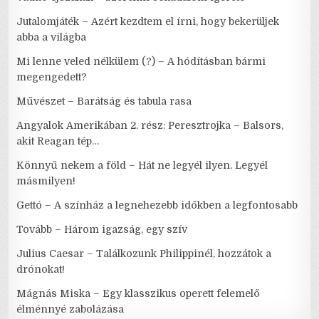
Jutalomjáték – Azért kezdtem el írni, hogy bekerüljek
abba a világba
Mi lenne veled nélkülem (?) – A hódításban bármi
megengedett?
Művészet – Barátság és tabula rasa
Angyalok Amerikában 2. rész: Peresztrojka – Balsors,
akit Reagan tép…
Könnyű nekem a föld – Hát ne legyél ilyen. Legyél
másmilyen!
Gettó – A színház a legnehezebb időkben a legfontosabb
Tovább – Három igazság, egy szív
Julius Caesar – Találkozunk Philippinél, hozzátok a
drónokat!
Mágnás Miska – Egy klasszikus operett felemelő
élménnyé zabolázása