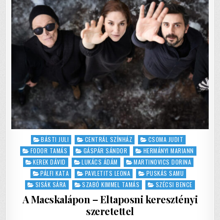
k
ÉS
PELENKA
Posted
BÁSTI JULI
CENTRÁL SZÍNHÁZ
CSOMA JUDIT
in
FODOR TAMÁS
GÁSPÁR SÁNDOR
HERMÁNYI MARIANN
KEREK DÁVID
LUKÁCS ÁDÁM
MARTINOVICS DORINA
PÁLFI KATA
PAVLETITS LEONA
PUSKÁS SAMU
SISÁK SÁRA
SZABÓ KIMMEL TAMÁS
SZÉCSI BENCE
A Macskalápon – Eltaposni keresztényi
szeretettel