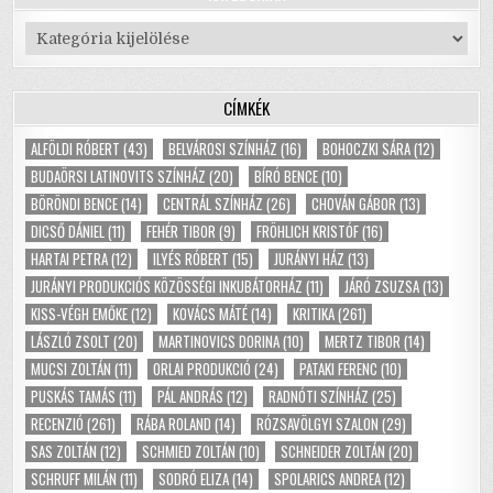
Kategóriák
CÍMKÉK
ALFÖLDI RÓBERT
(43)
BELVÁROSI SZÍNHÁZ
(16)
BOHOCZKI SÁRA
(12)
BUDAÖRSI LATINOVITS SZÍNHÁZ
(20)
BÍRÓ BENCE
(10)
BÖRÖNDI BENCE
(14)
CENTRÁL SZÍNHÁZ
(26)
CHOVÁN GÁBOR
(13)
DICSŐ DÁNIEL
(11)
FEHÉR TIBOR
(9)
FRÖHLICH KRISTÓF
(16)
HARTAI PETRA
(12)
ILYÉS RÓBERT
(15)
JURÁNYI HÁZ
(13)
JURÁNYI PRODUKCIÓS KÖZÖSSÉGI INKUBÁTORHÁZ
(11)
JÁRÓ ZSUZSA
(13)
KISS-VÉGH EMŐKE
(12)
KOVÁCS MÁTÉ
(14)
KRITIKA
(261)
LÁSZLÓ ZSOLT
(20)
MARTINOVICS DORINA
(10)
MERTZ TIBOR
(14)
MUCSI ZOLTÁN
(11)
ORLAI PRODUKCIÓ
(24)
PATAKI FERENC
(10)
PUSKÁS TAMÁS
(11)
PÁL ANDRÁS
(12)
RADNÓTI SZÍNHÁZ
(25)
RECENZIÓ
(261)
RÁBA ROLAND
(14)
RÓZSAVÖLGYI SZALON
(29)
SAS ZOLTÁN
(12)
SCHMIED ZOLTÁN
(10)
SCHNEIDER ZOLTÁN
(20)
SCHRUFF MILÁN
(11)
SODRÓ ELIZA
(14)
SPOLARICS ANDREA
(12)