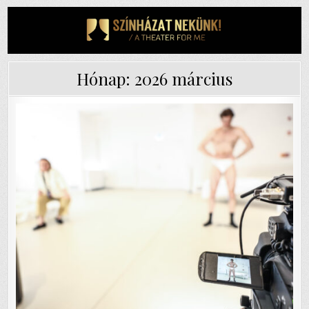
Skip
to
content
Hónap:
2026 március