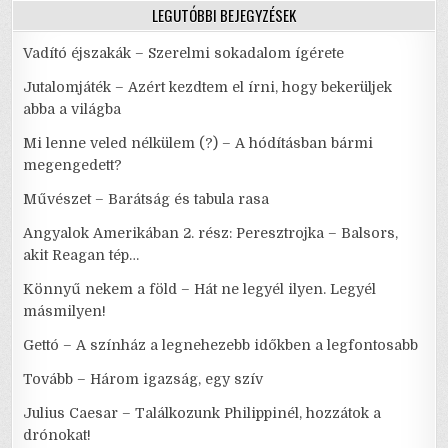
LEGUTÓBBI BEJEGYZÉSEK
Vadító éjszakák – Szerelmi sokadalom ígérete
Jutalomjáték – Azért kezdtem el írni, hogy bekerüljek
abba a világba
Mi lenne veled nélkülem (?) – A hódításban bármi
megengedett?
Művészet – Barátság és tabula rasa
Angyalok Amerikában 2. rész: Peresztrojka – Balsors,
akit Reagan tép…
Könnyű nekem a föld – Hát ne legyél ilyen. Legyél
másmilyen!
Gettó – A színház a legnehezebb időkben a legfontosabb
Tovább – Három igazság, egy szív
Julius Caesar – Találkozunk Philippinél, hozzátok a
drónokat!