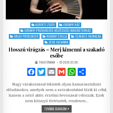
Posted
ALBERTI ZSÓFI
JURÁNYI HÁZ
in
JURÁNYI PRODUKCIÓS KÖZÖSSÉGI INKUBÁTORHÁZ
ORLAI PRODUKCIÓ
RADNAY CSILLA
SZAKÁCS HAJNALKA
ZECK JULIANNA
Hosszú virágzás – Merj kimenni a szakadó
esőbe
AUTHOR:
PUBLISHED
THEATERMAN
2026.03.09.
DATE:
F
T
E
G
W
S
a
w
m
m
h
h
Nagy várakozással tekintek olyan kamaraszínházi
c
it
ai
ai
at
ar
előadásokra, amelyek nem a szórakoztatást tűzik ki célul,
e
te
l
l
s
e
hanem a néző aktív, érzelmi bevonását célozzák. Ezek
nem könnyű történetek, rendesen…
b
r
A
HOSSZÚ
TOVÁBB OLVASOM
o
p
VIRÁGZÁS