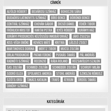
CÍMKÉK
ALFÖLDI RÓBERT
BELVÁROSI SZÍNHÁZ
BOHOCZKI SÁRA
BUDAÖRSI LATINOVITS SZÍNHÁZ
BÍRÓ BENCE
BÖRÖNDI BENCE
CENTRÁL SZÍNHÁZ
CHOVÁN GÁBOR
DICSŐ DÁNIEL
FEHÉR TIBOR
FRÖHLICH KRISTÓF
HARTAI PETRA
ILYÉS RÓBERT
JURÁNYI HÁZ
JURÁNYI PRODUKCIÓS KÖZÖSSÉGI INKUBÁTORHÁZ
JÁRÓ ZSUZSA
KISS-VÉGH EMŐKE
KOVÁCS MÁTÉ
KRITIKA
LÁSZLÓ ZSOLT
MARTINOVICS DORINA
MERTZ TIBOR
MUCSI ZOLTÁN
ORLAI PRODUKCIÓ
PATAKI FERENC
PUSKÁS TAMÁS
PÁL ANDRÁS
RADNÓTI SZÍNHÁZ
RECENZIÓ
RÁBA ROLAND
RÓZSAVÖLGYI SZALON
SAS ZOLTÁN
SCHMIED ZOLTÁN
SCHNEIDER ZOLTÁN
SCHRUFF MILÁN
SODRÓ ELIZA
SPOLARICS ANDREA
STOHL ANDRÁS
SZIKSZAI RÉMUSZ
SZŐTS ORSI
TAKÁCS KATALIN
TRAFÓ
ÁTRIUM
ÖRDÖG TAMÁS
ÖRKÉNY SZÍNHÁZ
KATEGÓRIÁK
Kategóriák