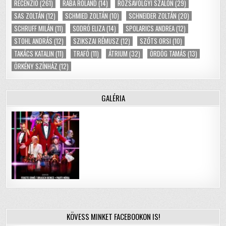
RECENZIÓ
(261)
RÁBA ROLAND
(14)
RÓZSAVÖLGYI SZALON
(29)
SAS ZOLTÁN
(12)
SCHMIED ZOLTÁN
(10)
SCHNEIDER ZOLTÁN
(20)
SCHRUFF MILÁN
(11)
SODRÓ ELIZA
(14)
SPOLARICS ANDREA
(12)
STOHL ANDRÁS
(12)
SZIKSZAI RÉMUSZ
(12)
SZŐTS ORSI
(10)
TAKÁCS KATALIN
(11)
TRAFÓ
(11)
ÁTRIUM
(32)
ÖRDÖG TAMÁS
(13)
ÖRKÉNY SZÍNHÁZ
(12)
GALÉRIA
KÖVESS MINKET FACEBOOKON IS!