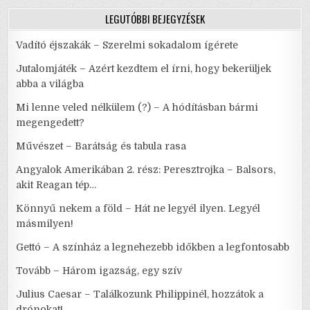
VÍGJÁTÉKA
LEGUTÓBBI BEJEGYZÉSEK
Vadító éjszakák – Szerelmi sokadalom ígérete
Jutalomjáték – Azért kezdtem el írni, hogy bekerüljek
abba a világba
Mi lenne veled nélkülem (?) – A hódításban bármi
megengedett?
Művészet – Barátság és tabula rasa
Angyalok Amerikában 2. rész: Peresztrojka – Balsors,
akit Reagan tép…
Könnyű nekem a föld – Hát ne legyél ilyen. Legyél
másmilyen!
Gettó – A színház a legnehezebb időkben a legfontosabb
Tovább – Három igazság, egy szív
Julius Caesar – Találkozunk Philippinél, hozzátok a
drónokat!