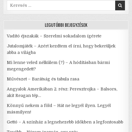
Search
for:
LEGUTÓBBI BEJEGYZÉSEK
Vadító éjszakák – Szerelmi sokadalom ígérete
Jutalomjáték – Azért kezdtem el írni, hogy bekerüljek
abba a világba
Mi lenne veled nélkülem (?) – A hódításban bármi
megengedett?
Művészet – Barátság és tabula rasa
Angyalok Amerikában 2. rész: Peresztrojka – Balsors,
akit Reagan tép…
Könnyű nekem a föld – Hát ne legyél ilyen. Legyél
másmilyen!
Gettó – A színház a legnehezebb időkben a legfontosabb
Tovább – Három igazság, egy szív