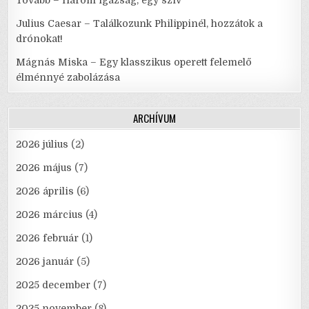
Julius Caesar – Találkozunk Philippinél, hozzátok a
drónokat!
Mágnás Miska – Egy klasszikus operett felemelő
élménnyé zabolázása
ARCHÍVUM
2026 július
(2)
2026 május
(7)
2026 április
(6)
2026 március
(4)
2026 február
(1)
2026 január
(5)
2025 december
(7)
2025 november
(8)