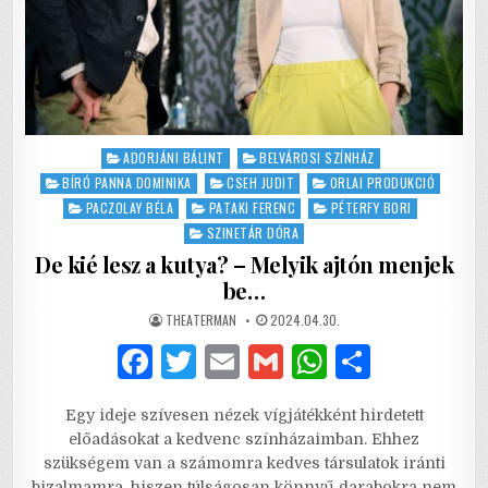
Posted
ADORJÁNI BÁLINT
BELVÁROSI SZÍNHÁZ
in
BÍRÓ PANNA DOMINIKA
CSEH JUDIT
ORLAI PRODUKCIÓ
PACZOLAY BÉLA
PATAKI FERENC
PÉTERFY BORI
SZINETÁR DÓRA
De kié lesz a kutya? – Melyik ajtón menjek
be…
AUTHOR:
PUBLISHED
THEATERMAN
2024.04.30.
DATE:
F
T
E
G
W
S
a
w
m
m
h
h
Egy ideje szívesen nézek vígjátékként hirdetett
c
it
ai
ai
at
ar
előadásokat a kedvenc színházaimban. Ehhez
e
te
l
l
s
e
szükségem van a számomra kedves társulatok iránti
bizalmamra, hiszen túlságosan könnyű darabokra nem