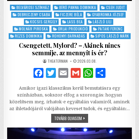
Posted
BELVÁROSI SZÍNHÁZ
BÍRÓ PANNA DOMINIKA
CSEH JUDIT
in
DEBRECZENY CSABA
FICZERE BÉLA
GYABRONKA JÓZSEF
KOCSIS GERGELY
LASS BEA
LÁSZLÓ LILI
MOLNÁR PIROSKA
ORLAI PRODUKCIÓ
PATAKI FERENC
REZES DOMINIKA
ROHONYI BARNABÁS
SIPOS LÁSZLÓ MÁRK
Csengetett, Mylord? – Akinek nincs
semmije, az mennyit is ér?
AUTHOR:
PUBLISHED
THEATERMAN
2026.03.08.
DATE:
F
T
E
G
W
S
a
w
m
m
h
h
Amikor igazi klasszikus kerül bemutatásra egy
c
it
ai
ai
at
ar
színházban, sokszor elfog a szorongás: hogyan
e
te
l
l
s
e
közelítsem meg, írhatok-e egyáltalán valamiről, aminek
az ihletadójáról valójában keveset tudok, és egyáltalán:…
b
r
A
CSENGETETT,
TOVÁBB OLVASOM
o
p
MYLORD?
–
o
p
AKINEK
NINCS
SEMMIJE,