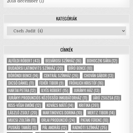
2018 december
(1)
KATEGÓRIÁK
Kategóriák
CÍMKÉK
ALFÖLDI RÓBERT
(43)
BELVÁROSI SZÍNHÁZ
(16)
BOHOCZKI SÁRA
(12)
BUDAÖRSI LATINOVITS SZÍNHÁZ
(20)
BÍRÓ BENCE
(10)
BÖRÖNDI BENCE
(14)
CENTRÁL SZÍNHÁZ
(26)
CHOVÁN GÁBOR
(13)
DICSŐ DÁNIEL
(11)
FEHÉR TIBOR
(9)
FRÖHLICH KRISTÓF
(16)
HARTAI PETRA
(12)
ILYÉS RÓBERT
(15)
JURÁNYI HÁZ
(13)
JURÁNYI PRODUKCIÓS KÖZÖSSÉGI INKUBÁTORHÁZ
(11)
JÁRÓ ZSUZSA
(13)
KISS-VÉGH EMŐKE
(12)
KOVÁCS MÁTÉ
(14)
KRITIKA
(261)
LÁSZLÓ ZSOLT
(20)
MARTINOVICS DORINA
(10)
MERTZ TIBOR
(14)
MUCSI ZOLTÁN
(11)
ORLAI PRODUKCIÓ
(24)
PATAKI FERENC
(10)
PUSKÁS TAMÁS
(11)
PÁL ANDRÁS
(12)
RADNÓTI SZÍNHÁZ
(25)