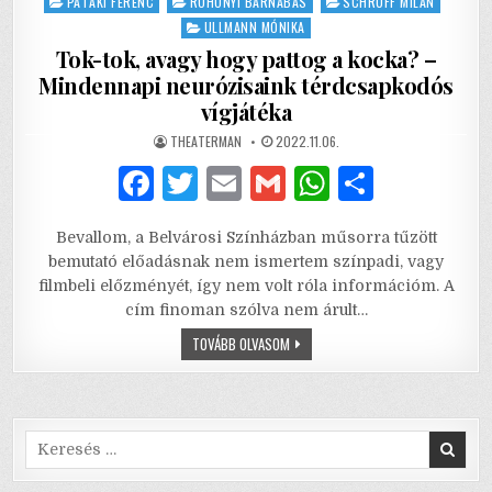
PATAKI FERENC
ROHONYI BARNABÁS
SCHRUFF MILÁN
ULLMANN MÓNIKA
Tok-tok, avagy hogy pattog a kocka? –
Mindennapi neurózisaink térdcsapkodós
vígjátéka
AUTHOR:
PUBLISHED
THEATERMAN
2022.11.06.
DATE:
F
T
E
G
W
S
a
w
m
m
h
h
Bevallom, a Belvárosi Színházban műsorra tűzött
c
it
ai
ai
at
ar
bemutató előadásnak nem ismertem színpadi, vagy
e
te
l
l
s
e
filmbeli előzményét, így nem volt róla információm. A
cím finoman szólva nem árult…
b
r
A
TOK-
TOVÁBB OLVASOM
o
p
TOK,
AVAGY
o
p
HOGY
PATTOG
A
k
KOCKA?
–
Search
MINDENNAPI
for:
NEURÓZISAINK
TÉRDCSAPKODÓS