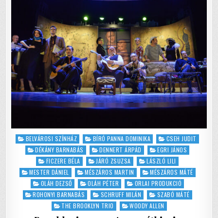
k
AZ
MENNYIT
IS
ÉR?
Posted
BELVÁROSI SZÍNHÁZ
BÍRÓ PANNA DOMINIKA
CSEH JUDIT
in
DÉKÁNY BARNABÁS
DENNERT ÁRPÁD
EGRI JÁNOS
FICZERE BÉLA
JÁRÓ ZSUZSA
LÁSZLÓ LILI
MESTER DÁNIEL
MÉSZÁROS MARTIN
MÉSZÁROS MÁTÉ
OLÁH DEZSŐ
OLÁH PÉTER
ORLAI PRODUKCIÓ
ROHONYI BARNABÁS
SCHRUFF MILÁN
SZABÓ MÁTÉ
THE BROOKLYN TRIO
WOODY ALLEN