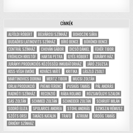
CÍMKÉK
ALFÖLDI RÓBERT
BELVÁROSI SZÍNHÁZ
BOHOCZKI SÁRA
BUDAÖRSI LATINOVITS SZÍNHÁZ
BÍRÓ BENCE
BÖRÖNDI BENCE
CENTRÁL SZÍNHÁZ
CHOVÁN GÁBOR
DICSŐ DÁNIEL
FEHÉR TIBOR
FRÖHLICH KRISTÓF
HARTAI PETRA
ILYÉS RÓBERT
JURÁNYI HÁZ
JURÁNYI PRODUKCIÓS KÖZÖSSÉGI INKUBÁTORHÁZ
JÁRÓ ZSUZSA
KISS-VÉGH EMŐKE
KOVÁCS MÁTÉ
KRITIKA
LÁSZLÓ ZSOLT
MARTINOVICS DORINA
MERTZ TIBOR
MUCSI ZOLTÁN
ORLAI PRODUKCIÓ
PATAKI FERENC
PUSKÁS TAMÁS
PÁL ANDRÁS
RADNÓTI SZÍNHÁZ
RECENZIÓ
RÁBA ROLAND
RÓZSAVÖLGYI SZALON
SAS ZOLTÁN
SCHMIED ZOLTÁN
SCHNEIDER ZOLTÁN
SCHRUFF MILÁN
SODRÓ ELIZA
SPOLARICS ANDREA
STOHL ANDRÁS
SZIKSZAI RÉMUSZ
SZŐTS ORSI
TAKÁCS KATALIN
TRAFÓ
ÁTRIUM
ÖRDÖG TAMÁS
ÖRKÉNY SZÍNHÁZ