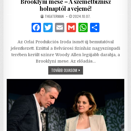
Brooklyni mese – A szemétbiznisz
holnaptól a vejemé!
AUTHOR:
PUBLISHED
THEATERMAN
2024.10.07.
DATE:
F
T
E
G
W
S
a
w
m
m
h
h
Az Orlai Produkciós Iroda ismét új bemutatóval
c
it
ai
ai
at
ar
jelentkezett. Ezúttal a Belvárosi Színház nagyszínpadi
e
te
l
l
s
e
terében került színre Woody Allen legújabb darabja, a
Brooklyni mese. Az előadás…
b
r
A
BROOKLYNI
TOVÁBB OLVASOM
o
p
MESE
–
o
p
A
SZEMÉTBIZNISZ
HOLNAPTÓL
k
A
VEJEMÉ!