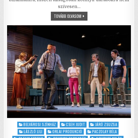
b
r
A
szívesen…
o
p
DE
TOVÁBB OLVASOM
KIÉ
o
p
LESZ
A
k
KUTYA?
–
MELYIK
AJTÓN
MENJEK
BE…
Posted
BELVÁROSI SZÍNHÁZ
CSEH JUDIT
JÁRÓ ZSUZSA
in
LÁSZLÓ LILI
ORLAI PRODUKCIÓ
PACZOLAY BÉLA