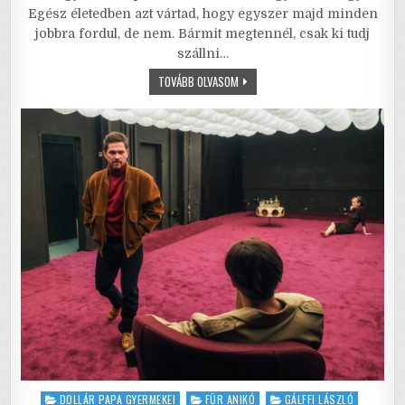
c
it
ai
ai
at
ar
Egész életedben azt vártad, hogy egyszer majd minden
e
te
l
l
s
e
jobbra fordul, de nem. Bármit megtennél, csak ki tudj
szállni…
b
r
A
DARÁZS
TOVÁBB OLVASOM
o
p
–
FELELŐSSÉG
o
p
ÉS
SZEMBENÉZÉS
MEGÚSZHATATLAN
k
VALÓSÁGA
Posted
DOLLÁR PAPA GYERMEKEI
FÜR ANIKÓ
GÁLFFI LÁSZLÓ