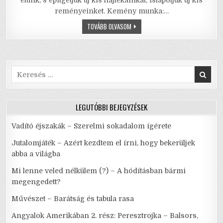
e
te
l
l
s
e
élünk, s építgetjük új kis hajlékainkat, istápoljuk új kis
reményeinket. Kemény munka:…
b
r
A
LADY
TOVÁBB OLVASOM
o
p
CHATTERLEY
SZERETŐJE
o
p
–
AZ
ÖNFELADÁS
k
ÉS
A
Search
ZABOLÁTLAN
for:
VÁGYAK
TÖRTÉNETE
LEGUTÓBBI BEJEGYZÉSEK
Vadító éjszakák – Szerelmi sokadalom ígérete
Jutalomjáték – Azért kezdtem el írni, hogy bekerüljek
abba a világba
Mi lenne veled nélkülem (?) – A hódításban bármi
megengedett?
Művészet – Barátság és tabula rasa
Angyalok Amerikában 2. rész: Peresztrojka – Balsors,