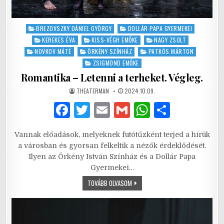
Posted
BREZOVSZKY DÁNIEL GYÖRGY
DOLLÁR PAPA GYERMEKEI
in
KEREKES ÉVA
KISS-VÉGH EMŐKE
NAGY ZSOLT
NOVKOV MÁTÉ
ÖRKÉNY SZÍNHÁZ
PATKÓS MÁRTON
ZSIGMOND EMŐKE
Romantika – Letenni a terheket. Végleg.
AUTHOR:
PUBLISHED
THEATERMAN
2024.10.09.
DATE:
F
T
E
G
W
S
a
w
m
m
h
h
Vannak előadások, melyeknek futótűzként terjed a hírük
c
it
ai
ai
at
ar
a városban és gyorsan felkeltik a nézők érdeklődését.
e
te
l
l
s
e
Ilyen az Örkény István Színház és a Dollár Papa
Gyermekei…
b
r
A
ROMANTIKA
TOVÁBB OLVASOM
o
p
–
LETENNI
o
p
A
TERHEKET.
VÉGLEG.
k