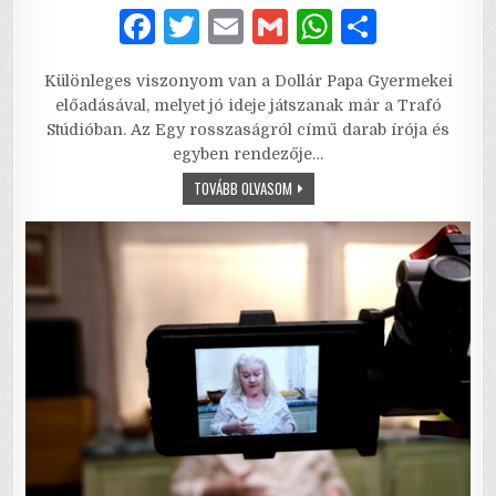
F
T
E
G
W
S
a
w
m
m
h
h
Különleges viszonyom van a Dollár Papa Gyermekei
c
it
ai
ai
at
ar
előadásával, melyet jó ideje játszanak már a Trafó
e
te
l
l
s
e
Stúdióban. Az Egy rosszaságról című darab írója és
egyben rendezője…
b
r
A
EGY
TOVÁBB OLVASOM
o
p
ROSSZASÁGRÓL
–
o
p
A
NYAK
LEGZSÍROSABB
k
RÉSZÉT,
AZT
SZÍVD
KI