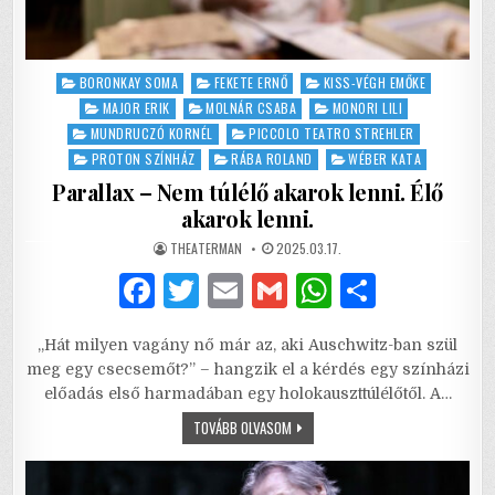
Posted
BORONKAY SOMA
FEKETE ERNŐ
KISS-VÉGH EMŐKE
in
MAJOR ERIK
MOLNÁR CSABA
MONORI LILI
MUNDRUCZÓ KORNÉL
PICCOLO TEATRO STREHLER
PROTON SZÍNHÁZ
RÁBA ROLAND
WÉBER KATA
Parallax – Nem túlélő akarok lenni. Élő
akarok lenni.
AUTHOR:
PUBLISHED
THEATERMAN
2025.03.17.
DATE:
F
T
E
G
W
S
a
w
m
m
h
h
„Hát milyen vagány nő már az, aki Auschwitz-ban szül
c
it
ai
ai
at
ar
meg egy csecsemőt?” – hangzik el a kérdés egy színházi
e
te
l
l
s
e
előadás első harmadában egy holokauszttúlélőtől. A…
b
r
A
PARALLAX
TOVÁBB OLVASOM
–
NEM
o
p
TÚLÉLŐ
AKAROK