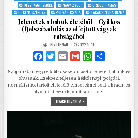
in
KISS-VÉGH EMŐKE
NAGY ZSOLT
ÖRDÖG TAMÁS
ÖRKÉNY SZÍNHÁZ
POLGÁR CSABA
TAKÁCS NÓRA DIÁNA
Jelenetek a bábuk életéből – Gyilkos
(f)elszabadulás az elfojtott vágyak
rabságából
AUTHOR:
PUBLISHED
THEATERMAN
2022.10.11.
DATE:
F
T
E
G
W
S
a
w
m
m
h
h
Napjainkban egyre több összeomlás-történetet hallunk és
c
it
ai
ai
at
ar
olvasunk. Ezekben teljesen hétköznapi, polgári,
e
te
l
l
s
e
normálisnak tartott életet élő embereknél beüt a krach, és
olyasmit tesznek, amit senki, de…
b
r
A
JELENETEK
TOVÁBB OLVASOM
o
p
A
BÁBUK
o
p
ÉLETÉBŐL
–
GYILKOS
k
(F)ELSZABADULÁS
AZ
ELFOJTOTT
VÁGYAK