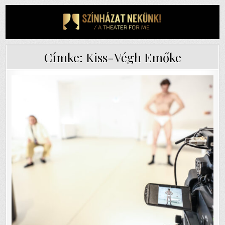
Skip
to
content
Címke:
Kiss-Végh Emőke