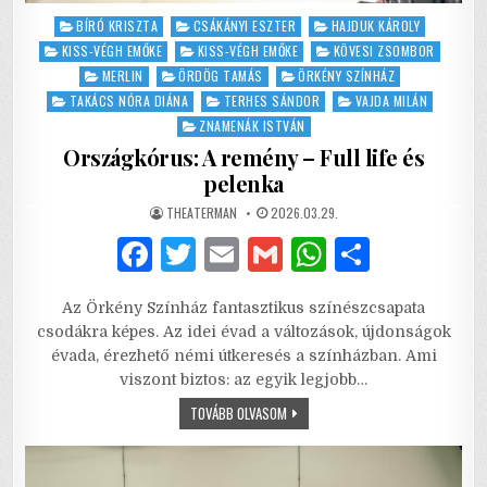
Posted
BÍRÓ KRISZTA
CSÁKÁNYI ESZTER
HAJDUK KÁROLY
in
KISS-VÉGH EMŐKE
KISS-VÉGH EMŐKE
KÖVESI ZSOMBOR
MERLIN
ÖRDÖG TAMÁS
ÖRKÉNY SZÍNHÁZ
TAKÁCS NÓRA DIÁNA
TERHES SÁNDOR
VAJDA MILÁN
ZNAMENÁK ISTVÁN
Országkórus: A remény – Full life és
pelenka
AUTHOR:
PUBLISHED
THEATERMAN
2026.03.29.
DATE:
F
T
E
G
W
S
a
w
m
m
h
h
Az Örkény Színház fantasztikus színészcsapata
c
it
ai
ai
at
ar
csodákra képes. Az idei évad a változások, újdonságok
e
te
l
l
s
e
évada, érezhető némi útkeresés a színházban. Ami
viszont biztos: az egyik legjobb…
b
r
A
ORSZÁGKÓRUS:
TOVÁBB OLVASOM
o
p
A
REMÉNY
o
p
–
FULL
LIFE