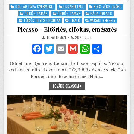
Posted
DOLLÁR PAPA GYERMEKEI
ENGÁRD EMIL
KISS-VÉGH EMŐKE
in
ÖRDÖG TAMÁS
ÖRDÖG TAMÁS
RÁBA ROLAND
TÖRÖK-ILLYÉS ORSOLYA
TRAFÓ
VÁRADI GERGELY
Picasso – Eltörlés, elfojtás, emésztés
AUTHOR:
PUBLISHED
THEATERMAN
2021.12.06.
DATE:
F
T
E
G
W
S
a
w
m
m
h
h
Odi et amo. Quare id faciam, fortasse requiris. Nescio,
c
it
ai
ai
at
ar
sed fieri sentio et excrucior. // Gyűlölök és szeretek. Tán
e
te
l
l
s
e
kérded, mért teszem én azt. Nem…
b
r
A
PICASSO
TOVÁBB OLVASOM
–
ELTÖRLÉS,
o
p
ELFOJTÁS,
EMÉSZTÉS
o
p
k