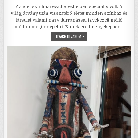
a
w
m
m
h
h
Az idei színházi évad érezhetően speciális volt. A
c
it
ai
ai
at
ar
világjárvány után visszatérő életet minden színház és
e
te
l
l
s
e
társulat valami nagy durranással igyekezett méltó
módon megünnepelni. Ennek eredményeképpen…
b
r
A
KABARÉ
TOVÁBB OLVASOM
o
p
–
ROMLÁS
o
p
A
KÖBÖN,
MŰVÉSZI
k
ÉRTELEMBEN