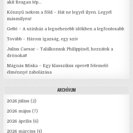
akit Reagan tép…
Könnyű nekem a föld – Hát ne legyél ilyen. Legyél
másmilyen!
Gettó – A színház a legnehezebb időkben a legfontosabb
Tovább – Három igazság, egy szív
Julius Caesar – Találkozunk Philippinél, hozzátok a
drónokat!
Mágnás Miska – Egy klasszikus operett felemelő
élménnyé zabolázása
ARCHÍVUM
2026 július
(2)
2026 május
(7)
2026 április
(6)
2026 március
(4)