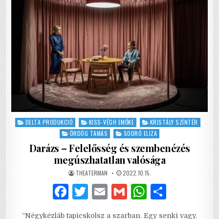
Posted
DELTA PRODUKCIÓ
KISS-VÉGH EMŐKE
KRISTÁLY SZÍNTÉR
in
ÖRDÖG TAMÁS
SODRÓ ELIZA
Darázs – Felelősség és szembenézés
megúszhatatlan valósága
AUTHOR:
PUBLISHED
THEATERMAN
2022.10.15.
DATE:
F
T
E
G
W
S
a
w
m
m
h
h
“Négykézláb tapicskolsz a szarban. Egy senki vagy.