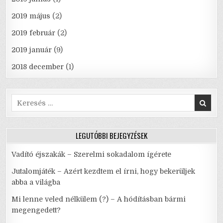
2019 május
(2)
2019 február
(2)
2019 január
(9)
2018 december
(1)
Search
for:
LEGUTÓBBI BEJEGYZÉSEK
Vadító éjszakák – Szerelmi sokadalom ígérete
Jutalomjáték – Azért kezdtem el írni, hogy bekerüljek
abba a világba
Mi lenne veled nélkülem (?) – A hódításban bármi
megengedett?