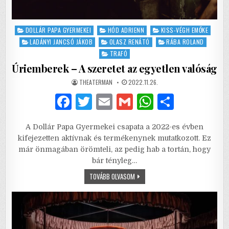
Posted
DOLLÁR PAPA GYERMEKEI
HÓD ADRIENN
KISS-VÉGH EMŐKE
in
LADÁNYI JANCSÓ JÁKOB
OLASZ RENÁTÓ
RÁBA ROLAND
TRAFÓ
Úriemberek – A szeretet az egyetlen valóság
AUTHOR:
PUBLISHED
THEATERMAN
2022.11.26.
DATE:
F
T
E
G
W
S
a
w
m
m
h
h
A Dollár Papa Gyermekei csapata a 2022-es évben
c
it
ai
ai
at
ar
kifejezetten aktívnak és termékenynek mutatkozott. Ez
e
te
l
l
s
e
már önmagában örömteli, az pedig hab a tortán, hogy
bár tényleg…
b
r
A
ÚRIEMBEREK
TOVÁBB OLVASOM
o
p
–
A
o
p
SZERETET
AZ
EGYETLEN
k
VALÓSÁG