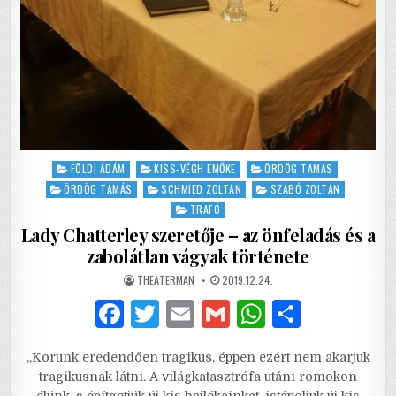
Posted
FÖLDI ÁDÁM
KISS-VÉGH EMŐKE
ÖRDÖG TAMÁS
in
ÖRDÖG TAMÁS
SCHMIED ZOLTÁN
SZABÓ ZOLTÁN
TRAFÓ
Lady Chatterley szeretője – az önfeladás és a
zabolátlan vágyak története
AUTHOR:
PUBLISHED
THEATERMAN
2019.12.24.
DATE:
F
T
E
G
W
S
a
w
m
m
h
h
„Korunk eredendően tragikus, éppen ezért nem akarjuk
c
it
ai
ai
at
ar
tragikusnak látni. A világkatasztrófa utáni romokon