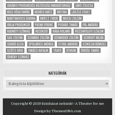
JURÁNYI PRODUKCIÓS KÖZÖSSÉGI INKUBÁTORHÁZ
JÁRÓ ZSUZSA
KISS-VÉGH EMŐKE
KOVÁCS MÁTÉ
KRITIKA
LÁSZLÓ ZSOLT
MARTINOVICS DORINA
MERTZ TIBOR
MUCSI ZOLTÁN
ORLAI PRODUKCIÓ
PATAKI FERENC
PUSKÁS TAMÁS
PÁL ANDRÁS
RADNÓTI SZÍNHÁZ
RECENZIÓ
RÁBA ROLAND
RÓZSAVÖLGYI SZALON
SAS ZOLTÁN
SCHMIED ZOLTÁN
SCHNEIDER ZOLTÁN
SCHRUFF MILÁN
SODRÓ ELIZA
SPOLARICS ANDREA
STOHL ANDRÁS
SZIKSZAI RÉMUSZ
SZŐTS ORSI
TAKÁCS KATALIN
TRAFÓ
ÁTRIUM
ÖRDÖG TAMÁS
ÖRKÉNY SZÍNHÁZ
KATEGÓRIÁK
Kategóriák
Copyright © 2019 Színházat nekünk! / A Theater for me
Design by ThemesDNA.com