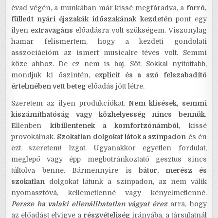
évad végén, a munkában már kissé megfáradva, a
forró,
fülledt nyári éjszakák időszakának kezdetén
pont egy
ilyen
extravagáns
előadásra volt szükségem. Viszonylag
hamar felismertem, hogy a kezdeti gondolati
asszociációm az ismert musicalre téves volt. Semmi
köze ahhoz. De ez nem is baj. Sőt. Sokkal nyitottabb,
mondjuk ki őszintén,
explicit és a szó felszabadító
értelmében vett beteg
előadás jött létre.
Szeretem az ilyen produkciókat.
Nem klisések, semmi
kiszámíthatóság vagy közhelyesség nincs bennük.
Ellenben
kibillentenek a komfortzónámból
, kissé
provokálnak.
Szokatlan dolgokat látok a színpadon
és én
ezt szeretem! Izgat. Ugyanakkor egyetlen fordulat,
meglepő vagy épp megbotránkoztató gesztus sincs
túltolva benne. Bármennyire is
bátor, merész és
szokatlan
dolgokat látunk a színpadon, az nem válik
nyomasztóvá, kellemetlenné vagy kényelmetlenné.
Persze ha valaki ellenállhatatlan vágyat érez
arra, hogy
az előadást elvigye a
részvételiség
irányába, a társulatnál