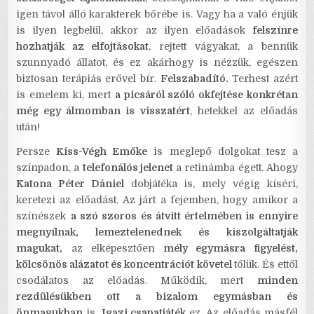
igen távol álló karakterek bőrébe is. Vagy ha a való énjük
is ilyen legbelül, akkor az ilyen előadások
felszínre
hozhatják az elfojtásokat
, rejtett vágyakat, a bennük
szunnyadó állatot, és ez akárhogy is nézzük, egészen
biztosan terápiás erővel bír.
Felszabadító.
Terhest azért
is emelem ki, mert
a picsáról szóló okfejtése konkrétan
még egy álmomban is visszatért
, hetekkel az előadás
után!
Persze
Kiss-Végh Emőke
is meglepő dolgokat tesz a
színpadon, a
telefonálós jelenet
a retinámba égett. Ahogy
Katona Péter Dániel
dobjátéka is, mely végig kíséri,
keretezi az előadást. Az járt a fejemben, hogy amikor a
színészek
a szó szoros és átvitt értelmében is ennyire
megnyílnak, lemeztelenednek és kiszolgáltatják
magukat,
az elképesztően
mély egymásra figyelést,
kölcsönös alázatot és koncentrációt követel
tőlük. És ettől
csodálatos az előadás. Működik, mert
minden
rezdülésükben ott a bizalom egymásban és
önmagukban
is.
Igazi csapatjáték
ez. Az előadás másfél