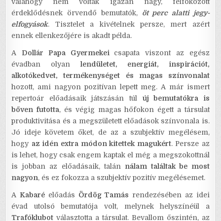
valahogy nem voltak igazán nagy, felfokozott
érdeklődésnek örvendő bemutatók,
öt perc alatti jegy-
elfogyások
. Tisztelet a kivételnek persze, mert azért
ennek ellenkezőjére is akadt példa.
A
Dollár Papa Gyermekei
csapata viszont az egész
évadban olyan
lendületet, energiát, inspirációt,
alkotókedvet, termékenységet és magas színvonalat
hozott, ami nagyon pozitívan lepett meg. A már ismert
repertoár előadásaik játszásán túl
új bemutatókra is
bőven futotta
, és végig magas hőfokon égett a társulat
produktivitása és a megszületett előadások színvonala is.
Jó ideje követem őket, de az a szubjektív megélésem,
hogy
az idén extra módon kitettek magukért
. Persze az
is lehet, hogy csak engem kaptak el még a megszokottnál
is jobban az előadásaik, talán
nálam találtak be most
nagyon
, és ez fokozza a szubjektív pozitív megélésemet.
A
Kabaré
előadás
Ördög Tamás
rendezésében az idei
évad utolsó bemutatója volt, melynek helyszínéül a
Trafóklubot
választotta a társulat. Bevallom őszintén, az