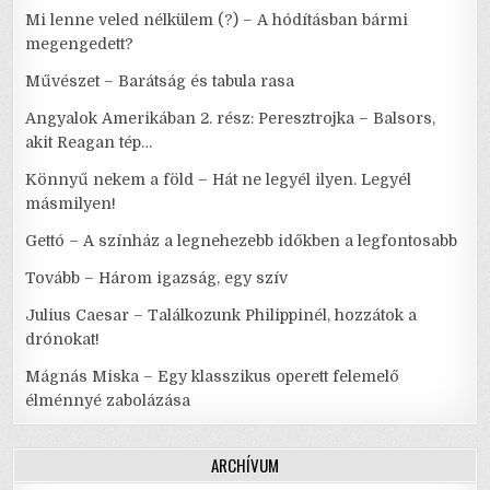
Mi lenne veled nélkülem (?) – A hódításban bármi
megengedett?
Művészet – Barátság és tabula rasa
Angyalok Amerikában 2. rész: Peresztrojka – Balsors,
akit Reagan tép…
Könnyű nekem a föld – Hát ne legyél ilyen. Legyél
másmilyen!
Gettó – A színház a legnehezebb időkben a legfontosabb
Tovább – Három igazság, egy szív
Julius Caesar – Találkozunk Philippinél, hozzátok a
drónokat!
Mágnás Miska – Egy klasszikus operett felemelő
élménnyé zabolázása
ARCHÍVUM