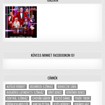
GALÉRIA
KÖVESS MINKET FACEBOOKON IS!
CÍMKÉK
ALFÖLDI RÓBERT
BELVÁROSI SZÍNHÁZ
BOHOCZKI SÁRA
BUDAÖRSI LATINOVITS SZÍNHÁZ
BÍRÓ BENCE
BÖRÖNDI BENCE
CENTRÁL SZÍNHÁZ
CHOVÁN GÁBOR
DICSŐ DÁNIEL
FEHÉR TIBOR
FRÖHLICH KRISTÓF
HARTAI PETRA
ILYÉS RÓBERT
JURÁNYI HÁZ