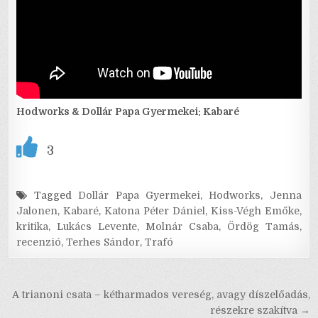
Hodworks & Dollár Papa Gyermekei: Kabaré
3
Tagged
Dollár Papa Gyermekei
,
Hodworks
,
Jenna
Jalonen
,
Kabaré
,
Katona Péter Dániel
,
Kiss-Végh Emőke
,
kritika
,
Lukács Levente
,
Molnár Csaba
,
Ördög Tamás
,
recenzió
,
Terhes Sándor
,
Trafó
Bejegyzés
A trianoni csata – kétharmados vereség, avagy díszelőadás,
navigáció
részekre szakítva →