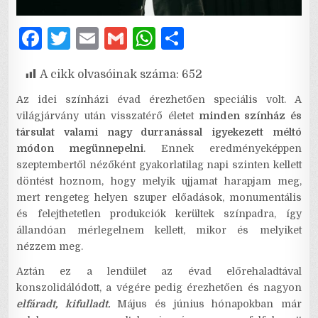
F
T
E
G
W
S
a
w
m
m
h
h
A cikk olvasóinak száma:
652
c
it
ai
ai
at
ar
e
te
l
l
s
e
Az idei színházi évad érezhetően speciális volt. A
világjárvány után visszatérő életet
minden színház és
b
r
A
társulat valami nagy durranással igyekezett méltó
o
p
módon megünnepelni
. Ennek eredményeképpen
szeptembertől nézőként gyakorlatilag napi szinten kellett
o
p
döntést hoznom, hogy melyik ujjamat harapjam meg,
k
mert rengeteg helyen szuper előadások, monumentális
és felejthetetlen produkciók kerültek színpadra, így
állandóan mérlegelnem kellett, mikor és melyiket
nézzem meg.
Aztán ez a lendület az évad előrehaladtával
konszolidálódott, a végére pedig érezhetően és nagyon
elfáradt, kifulladt.
Május és június hónapokban már