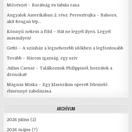
Művészet – Barátság és tabula rasa
Angyalok Amerikában 2. rész: Peresztrojka – Balsors,
akit Reagan tép…
Könnyű nekem a föld – Hát ne legyél ilyen. Legyél
másmilyen!
Gettó – A színház a legnehezebb időkben a legfontosabb
Tovább – Három igazság, egy szív
Julius Caesar – Találkozunk Philippinél, hozzátok a
drónokat!
Mágnás Miska – Egy klasszikus operett felemelő
élménnyé zabolázása
ARCHÍVUM
2026 július
(2)
2026 május
(7)