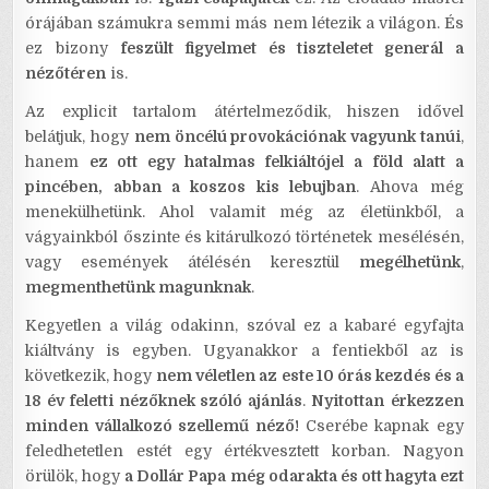
órájában számukra semmi más nem létezik a világon. És
ez bizony
feszült figyelmet és tiszteletet generál a
nézőtéren
is.
Az explicit tartalom átértelmeződik, hiszen idővel
belátjuk, hogy
nem öncélú provokációnak vagyunk tanúi
,
hanem
ez ott egy hatalmas felkiáltójel a föld alatt a
pincében, abban a koszos kis lebujban
. Ahova még
menekülhetünk. Ahol valamit még az életünkből, a
vágyainkból őszinte és kitárulkozó történetek mesélésén,
vagy események átélésén keresztül
megélhetünk
,
megmenthetünk magunknak
.
Kegyetlen a világ odakinn, szóval ez a kabaré egyfajta
kiáltvány is egyben. Ugyanakkor a fentiekből az is
következik, hogy
nem véletlen az este 10 órás kezdés és a
18 év feletti nézőknek szóló ajánlás
.
Nyitottan
érkezzen
minden vállalkozó szellemű néző!
Cserébe kapnak egy
feledhetetlen estét egy értékvesztett korban. Nagyon
örülök, hogy
a Dollár Papa még odarakta és ott hagyta ezt