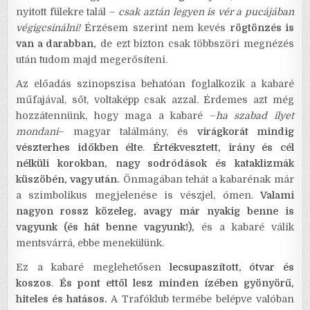
nyitott fülekre talál –
csak aztán legyen is vér a pucájában
végigcsinálni!
Érzésem szerint nem kevés
rögtönzés is
van a darabban,
de ezt bizton csak többszöri megnézés
után tudom majd megerősíteni.
Az előadás szinopszisa behatóan foglalkozik a kabaré
műfajával, sőt, voltaképp csak azzal. Érdemes azt még
hozzátennünk, hogy maga a kabaré –
ha szabad ilyet
mondani
– magyar találmány, és
virágkorát mindig
vészterhes időkben élte
.
Értékvesztett, irány és cél
nélküli korokban, nagy sodródások és kataklizmák
küszöbén, vagy után.
Önmagában tehát a kabarénak már
a szimbolikus megjelenése is vészjel, ómen.
Valami
nagyon rossz közeleg, avagy már nyakig benne is
vagyunk (és hát benne vagyunk!),
és a kabaré válik
mentsvárrá, ebbe menekülünk.
Ez a kabaré meglehetősen
lecsupaszított, ótvar és
koszos
.
És pont ettől lesz minden ízében gyönyörű,
hiteles és hatásos.
A Trafóklub termébe belépve valóban