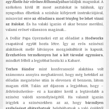
egy füstös bár vöröses félhomályában
találjuk magunkat. A
székeken kívül itt most asztalokat is találunk, így
nyugodtan élhetünk a színház kifejezett instrukciójával,
miszerint
erre az előadásra most tényleg be lehet vinni
az italokat.
És ha valaki igazán el akar benne merülni,
valami erőset válasszon magának…
A Dollár Papa Gyermekei ezt az előadást a
Hodworks
csapatával együtt hozta létre. Így az erős színészi
alakítások mellé látványos mozgáskultúrát is kapunk.
Érezhetően termékenyen hat a két társulat egymásra
,
mindkét félből a legjobbat hozta ki a Kabaré.
Terhes Sándor
mint konferanszié alakítása volt
számomra annyira meghatározó, hogy még hetekkel az
előadás megnézése után is elevenen él bennem, látom
magam előtt. Talán azt díjazom a legjobban, hogy –
feltételezhetően
– ez a karakter kerül a legtávolabb a
színész valódi személyiségétől. Ha valamit igazán
irigylek a színészekben az az, hogy
bármilyen
szélsőséget eljátszhatnak
, belebújhatnak a való énjüktől