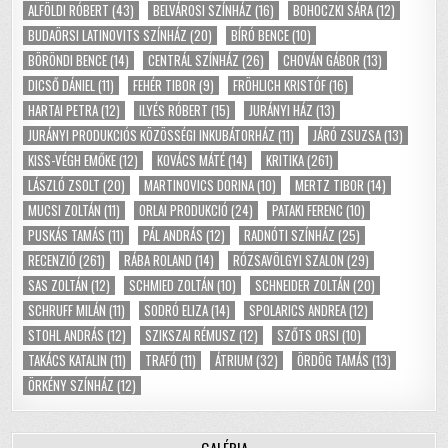
ALFÖLDI RÓBERT
(43)
BELVÁROSI SZÍNHÁZ
(16)
BOHOCZKI SÁRA
(12)
BUDAÖRSI LATINOVITS SZÍNHÁZ
(20)
BÍRÓ BENCE
(10)
BÖRÖNDI BENCE
(14)
CENTRÁL SZÍNHÁZ
(26)
CHOVÁN GÁBOR
(13)
DICSŐ DÁNIEL
(11)
FEHÉR TIBOR
(9)
FRÖHLICH KRISTÓF
(16)
HARTAI PETRA
(12)
ILYÉS RÓBERT
(15)
JURÁNYI HÁZ
(13)
JURÁNYI PRODUKCIÓS KÖZÖSSÉGI INKUBÁTORHÁZ
(11)
JÁRÓ ZSUZSA
(13)
KISS-VÉGH EMŐKE
(12)
KOVÁCS MÁTÉ
(14)
KRITIKA
(261)
LÁSZLÓ ZSOLT
(20)
MARTINOVICS DORINA
(10)
MERTZ TIBOR
(14)
MUCSI ZOLTÁN
(11)
ORLAI PRODUKCIÓ
(24)
PATAKI FERENC
(10)
PUSKÁS TAMÁS
(11)
PÁL ANDRÁS
(12)
RADNÓTI SZÍNHÁZ
(25)
RECENZIÓ
(261)
RÁBA ROLAND
(14)
RÓZSAVÖLGYI SZALON
(29)
SAS ZOLTÁN
(12)
SCHMIED ZOLTÁN
(10)
SCHNEIDER ZOLTÁN
(20)
SCHRUFF MILÁN
(11)
SODRÓ ELIZA
(14)
SPOLARICS ANDREA
(12)
STOHL ANDRÁS
(12)
SZIKSZAI RÉMUSZ
(12)
SZŐTS ORSI
(10)
TAKÁCS KATALIN
(11)
TRAFÓ
(11)
ÁTRIUM
(32)
ÖRDÖG TAMÁS
(13)
ÖRKÉNY SZÍNHÁZ
(12)