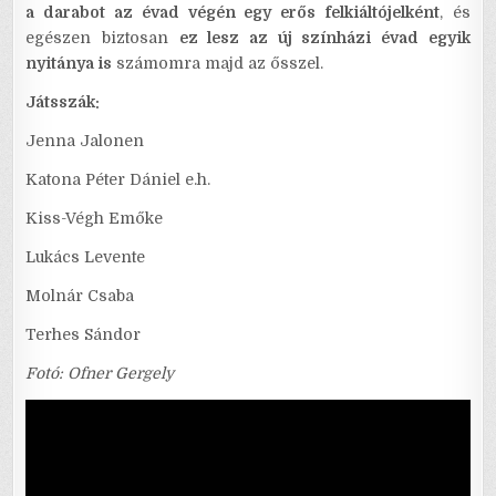
a darabot az évad végén egy erős felkiáltójelként
, és
egészen biztosan
ez lesz az új színházi évad egyik
nyitánya is
számomra majd az ősszel.
Játsszák:
Jenna Jalonen
Katona Péter Dániel e.h.
Kiss-Végh Emőke
Lukács Levente
Molnár Csaba
Terhes Sándor
Fotó: Ofner Gergely