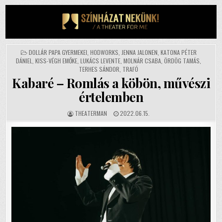
Skip
to
content
POSTED
DOLLÁR PAPA GYERMEKEI
,
HODWORKS
,
JENNA JALONEN
,
KATONA PÉTER
IN
DÁNIEL
,
KISS-VÉGH EMŐKE
,
LUKÁCS LEVENTE
,
MOLNÁR CSABA
,
ÖRDÖG TAMÁS
,
TERHES SÁNDOR
,
TRAFÓ
Kabaré – Romlás a köbön, művészi
értelemben
AUTHOR:
PUBLISHED
THEATERMAN
2022.06.15.
DATE: