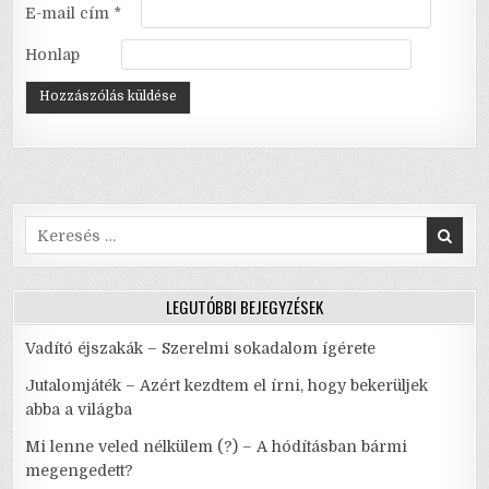
E-mail cím
*
Honlap
Search
for:
LEGUTÓBBI BEJEGYZÉSEK
Vadító éjszakák – Szerelmi sokadalom ígérete
Jutalomjáték – Azért kezdtem el írni, hogy bekerüljek
abba a világba
Mi lenne veled nélkülem (?) – A hódításban bármi
megengedett?