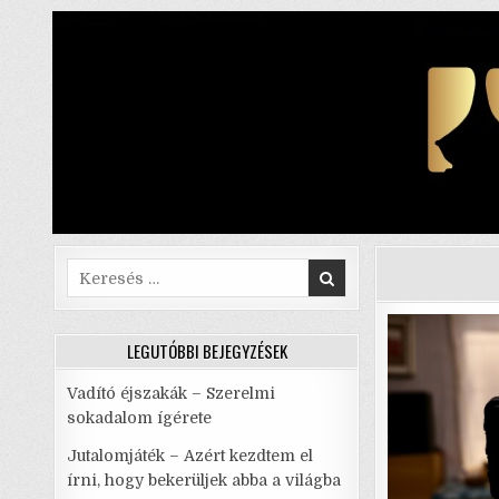
Skip
to
content
Search
for:
LEGUTÓBBI BEJEGYZÉSEK
Vadító éjszakák – Szerelmi
sokadalom ígérete
Jutalomjáték – Azért kezdtem el
írni, hogy bekerüljek abba a világba