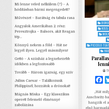
Mi lenne veled nélkülem (?) – A
hódításban bármi megengedett?
Művészet – Barátság és tabula rasa
Posted
BORO
Angyalok Amerikában 2. rész:
in
KISS
Peresztrojka – Balsors, akit Reagan
MOL
tép…
Könnyű nekem a föld – Hát ne
PICCOLO TEA
legyél ilyen. Legyél másmilyen!
RÁ
Paralla
Gettó – A színház a legnehezebb
lenni
időkben a legfontosabb
A
T
Tovább – Három igazság, egy szív
Julius Caesar – Találkozunk
a
Philippinél, hozzátok a drónokat!
„Hát mil
c
Mágnás Miska – Egy klasszikus
Auschwitz-ba
operett felemelő élménnyé
e
hangzik el 
zabolázása
első harmadáb