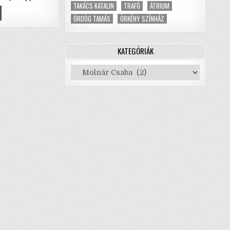
p
TAKÁCS KATALIN
TRAFÓ
ÁTRIUM
BARÉ
ÖRDÖG TAMÁS
ÖRKÉNY SZÍNHÁZ
p
MLÁS
BÖN,
VÉSZI
KATEGÓRIÁK
TELEMBEN
Kategóriák