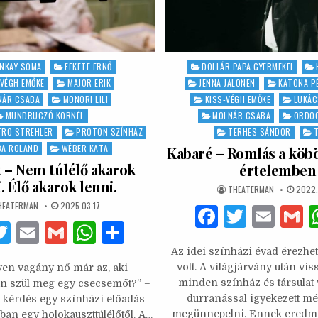
NKAY SOMA
FEKETE ERNŐ
Posted
DOLLÁR PAPA GYERMEKEI
in
-VÉGH EMŐKE
MAJOR ERIK
JENNA JALONEN
KATONA P
NÁR CSABA
MONORI LILI
KISS-VÉGH EMŐKE
LUKÁC
MUNDRUCZÓ KORNÉL
MOLNÁR CSABA
ÖRDÖ
TRO STREHLER
PROTON SZÍNHÁZ
TERHES SÁNDOR
BA ROLAND
WÉBER KATA
Kabaré – Romlás a köb
x – Nem túlélő akarok
értelemben
. Élő akarok lenni.
AUTHOR:
PUBLI
THEATERMAN
2022.
DATE:
UTHOR:
PUBLISHED
HEATERMAN
2025.03.17.
F
T
E
DATE:
F
T
E
G
W
S
a
w
m
w
m
m
h
h
Az idei színházi évad érezhe
c
it
ai
a
volt. A világjárvány után viss
yen vagány nő már az, aki
it
ai
ai
at
ar
e
te
l
minden színház és társulat
n szül meg egy csecsemőt?” –
te
l
l
s
e
durranással igyekezett m
a kérdés egy színházi előadás
b
r
megünnepelni. Ennek ered
an egy holokauszttúlélőtől. A…