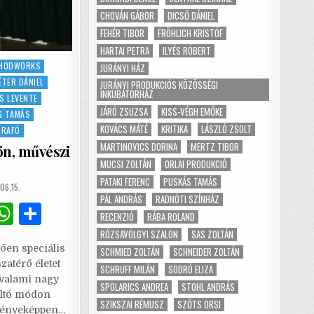
CHOVÁN GÁBOR
DICSŐ DÁNIEL
FEHÉR TIBOR
FRÖHLICH KRISTÓF
HARTAI PETRA
ILYÉS RÓBERT
HODWORKS
JURÁNYI HÁZ
ÉTER DÁNIEL
JURÁNYI PRODUKCIÓS KÖZÖSSÉGI
INKUBÁTORHÁZ
S LEVENTE
JÁRÓ ZSUZSA
KISS-VÉGH EMŐKE
G TAMÁS
KOVÁCS MÁTÉ
KRITIKA
LÁSZLÓ ZSOLT
TRAFÓ
MARTINOVICS DORINA
MERTZ TIBOR
ön, művészi
MUCSI ZOLTÁN
ORLAI PRODUKCIÓ
PATAKI FERENC
PUSKÁS TAMÁS
SHED
06.15.
PÁL ANDRÁS
RADNÓTI SZÍNHÁZ
G
W
S
RECENZIÓ
RÁBA ROLAND
m
h
h
RÓZSAVÖLGYI SZALON
SAS ZOLTÁN
tően speciális
SCHMIED ZOLTÁN
SCHNEIDER ZOLTÁN
i
at
ar
zatérő életet
SCHRUFF MILÁN
SODRÓ ELIZA
l
s
e
 valami nagy
SPOLARICS ANDREA
STOHL ANDRÁS
éltó módon
A
SZIKSZAI RÉMUSZ
SZŐTS ORSI
ményeképpen…