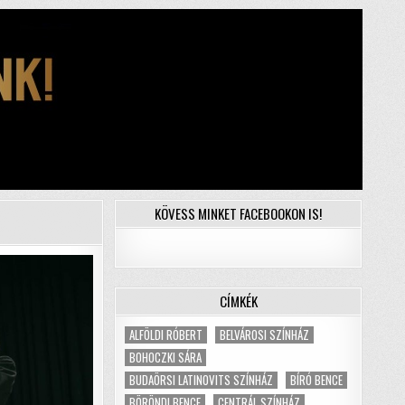
KÖVESS MINKET FACEBOOKON IS!
CÍMKÉK
ALFÖLDI RÓBERT
BELVÁROSI SZÍNHÁZ
BOHOCZKI SÁRA
BUDAÖRSI LATINOVITS SZÍNHÁZ
BÍRÓ BENCE
BÖRÖNDI BENCE
CENTRÁL SZÍNHÁZ