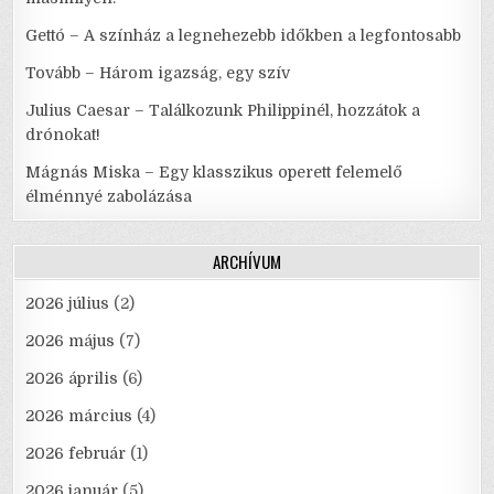
Gettó – A színház a legnehezebb időkben a legfontosabb
Tovább – Három igazság, egy szív
Julius Caesar – Találkozunk Philippinél, hozzátok a
drónokat!
Mágnás Miska – Egy klasszikus operett felemelő
élménnyé zabolázása
ARCHÍVUM
2026 július
(2)
2026 május
(7)
2026 április
(6)
2026 március
(4)
2026 február
(1)
2026 január
(5)