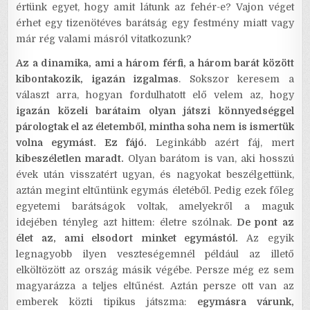
értünk egyet, hogy amit látunk az fehér-e? Vajon véget
érhet egy tizenötéves barátság egy festmény miatt vagy
már rég valami másról vitatkozunk?
Az a dinamika, ami a három férfi, a három barát között
kibontakozik, igazán izgalmas
. Sokszor keresem a
választ arra, hogyan fordulhatott elő velem az, hogy
igazán közeli barátaim olyan játszi könnyedséggel
párologtak el az életemből, mintha soha nem is ismertük
volna egymást. Ez fájó.
Leginkább azért fáj, mert
kibeszéletlen maradt.
Olyan barátom is van, aki hosszú
évek után visszatért ugyan, és nagyokat beszélgettünk,
aztán megint eltűntünk egymás életéből. Pedig ezek főleg
egyetemi barátságok voltak, amelyekről a maguk
idejében tényleg azt hittem: életre szólnak.
De pont az
élet az, ami elsodort minket egymástól.
Az egyik
legnagyobb ilyen veszteségemnél például az illető
elköltözött az ország másik végébe. Persze még ez sem
magyarázza a teljes eltűnést. Aztán persze ott van az
emberek közti tipikus játszma:
egymásra várunk,