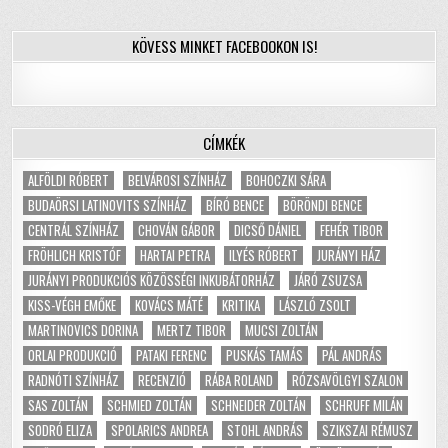
KÖVESS MINKET FACEBOOKON IS!
CÍMKÉK
ALFÖLDI RÓBERT
BELVÁROSI SZÍNHÁZ
BOHOCZKI SÁRA
BUDAÖRSI LATINOVITS SZÍNHÁZ
BÍRÓ BENCE
BÖRÖNDI BENCE
CENTRÁL SZÍNHÁZ
CHOVÁN GÁBOR
DICSŐ DÁNIEL
FEHÉR TIBOR
FRÖHLICH KRISTÓF
HARTAI PETRA
ILYÉS RÓBERT
JURÁNYI HÁZ
JURÁNYI PRODUKCIÓS KÖZÖSSÉGI INKUBÁTORHÁZ
JÁRÓ ZSUZSA
KISS-VÉGH EMŐKE
KOVÁCS MÁTÉ
KRITIKA
LÁSZLÓ ZSOLT
MARTINOVICS DORINA
MERTZ TIBOR
MUCSI ZOLTÁN
ORLAI PRODUKCIÓ
PATAKI FERENC
PUSKÁS TAMÁS
PÁL ANDRÁS
RADNÓTI SZÍNHÁZ
RECENZIÓ
RÁBA ROLAND
RÓZSAVÖLGYI SZALON
SAS ZOLTÁN
SCHMIED ZOLTÁN
SCHNEIDER ZOLTÁN
SCHRUFF MILÁN
SODRÓ ELIZA
SPOLARICS ANDREA
STOHL ANDRÁS
SZIKSZAI RÉMUSZ