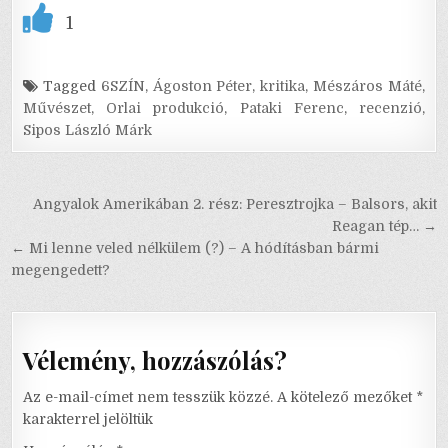
1
Tagged
6SZÍN
,
Ágoston Péter
,
kritika
,
Mészáros Máté
,
Művészet
,
Orlai produkció
,
Pataki Ferenc
,
recenzió
,
Sipos László Márk
Bejegyzés
Angyalok Amerikában 2. rész: Peresztrojka – Balsors, akit
navigáció
Reagan tép… →
← Mi lenne veled nélkülem (?) – A hódításban bármi
megengedett?
Vélemény, hozzászólás?
Az e-mail-címet nem tesszük közzé.
A kötelező mezőket
*
karakterrel jelöltük