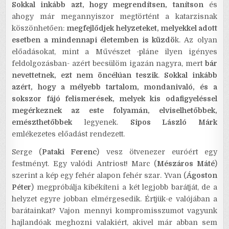
Sokkal inkább azt, hogy megrendítsen, tanítson
és
ahogy már megannyiszor megtörtént a katarzisnak
köszönhetően:
megfejlődjek helyzeteket, melyekkel adott
esetben a mindennapi életemben is küzdö
k. Az olyan
előadásokat, mint a Művészet -pláne ilyen igényes
feldolgozásban- azért becsülöm igazán nagyra, mert
bár
nevettetnek, ezt nem öncélúan teszik
.
Sokkal inkább
azért, hogy a mélyebb tartalom, mondanivaló, és a
sokszor fájó felismerések, melyek kis odafigyeléssel
megérkeznek az este folyamán, elviselhetőbbek,
emészthetőbbek
legyenek.
Sipos László Márk
emlékezetes előadást rendezett.
Serge (
Pataki Ferenc
) vesz ötvenezer euróért egy
festményt. Egy valódi Antriost! Marc (
Mészáros Máté
)
szerint a kép egy fehér alapon fehér szar. Yvan (
Ágoston
Péter
) megpróbálja kibékíteni a két legjobb barátját, de a
helyzet egyre jobban elmérgesedik. Értjük-e valójában a
barátainkat? Vajon mennyi kompromisszumot vagyunk
hajlandóak meghozni valakiért, akivel már abban sem