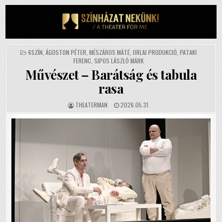
Skip
to
content
POSTED
6SZÍN
,
ÁGOSTON PÉTER
,
MÉSZÁROS MÁTÉ
,
ORLAI PRODUKCIÓ
,
PATAKI
IN
FERENC
,
SIPOS LÁSZLÓ MÁRK
Művészet – Barátság és tabula
rasa
AUTHOR:
PUBLISHED
THEATERMAN
2026.05.31.
DATE: