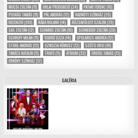
MUCSI ZOLTÁN
(11)
ORLAI PRODUKCIÓ
(24)
PATAKI FERENC
(10)
PUSKÁS TAMÁS
(11)
PÁL ANDRÁS
(12)
RADNÓTI SZÍNHÁZ
(25)
RECENZIÓ
(261)
RÁBA ROLAND
(14)
RÓZSAVÖLGYI SZALON
(29)
SAS ZOLTÁN
(12)
SCHMIED ZOLTÁN
(10)
SCHNEIDER ZOLTÁN
(20)
SCHRUFF MILÁN
(11)
SODRÓ ELIZA
(14)
SPOLARICS ANDREA
(12)
STOHL ANDRÁS
(12)
SZIKSZAI RÉMUSZ
(12)
SZŐTS ORSI
(10)
TAKÁCS KATALIN
(11)
TRAFÓ
(11)
ÁTRIUM
(32)
ÖRDÖG TAMÁS
(13)
ÖRKÉNY SZÍNHÁZ
(12)
GALÉRIA