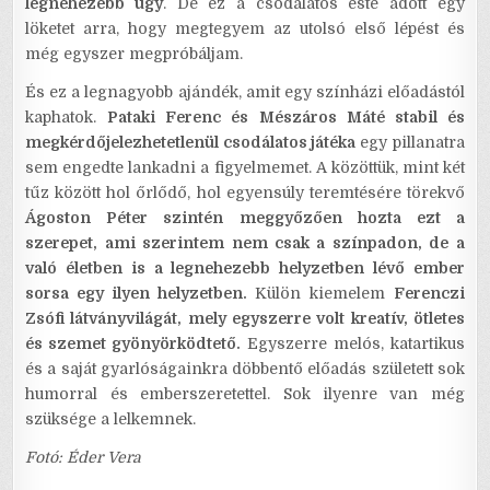
legnehezebb ügy
. De ez a csodálatos este adott egy
löketet arra, hogy megtegyem az utolsó első lépést és
még egyszer megpróbáljam.
És ez a legnagyobb ajándék, amit egy színházi előadástól
kaphatok.
Pataki Ferenc és Mészáros Máté stabil és
megkérdőjelezhetetlenül csodálatos játéka
egy pillanatra
sem engedte lankadni a figyelmemet. A közöttük, mint két
tűz között hol őrlődő, hol egyensúly teremtésére törekvő
Ágoston Péter szintén meggyőzően hozta ezt a
szerepet, ami szerintem nem csak a színpadon, de a
való életben is a legnehezebb helyzetben lévő ember
sorsa egy ilyen helyzetben.
Külön kiemelem
Ferenczi
Zsófi látványvilágát, mely egyszerre volt kreatív, ötletes
és szemet gyönyörködtető.
Egyszerre melós, katartikus
és a saját gyarlóságainkra döbbentő előadás született sok
humorral és emberszeretettel. Sok ilyenre van még
szüksége a lelkemnek.
Fotó: Éder Vera