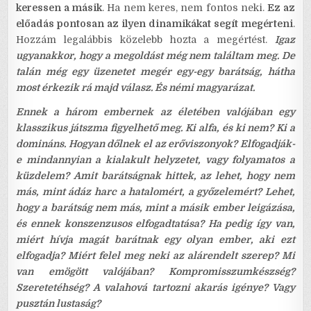
keressen a másik
. Ha nem keres, nem fontos neki.
Ez az
előadás pontosan az ilyen dinamikákat segít megérteni
.
Hozzám legalábbis közelebb hozta a megértést.
Igaz
ugyanakkor, hogy a megoldást még nem találtam meg. De
talán még egy üzenetet megér egy-egy barátság, hátha
most érkezik rá majd válasz. És némi magyarázat.
Ennek a három embernek az életében valójában egy
klasszikus játszma figyelhető meg. Ki alfa, és ki nem? Ki a
domináns. Hogyan dőlnek el az erőviszonyok? Elfogadják-
e mindannyian a kialakult helyzetet, vagy folyamatos a
küzdelem? Amit barátságnak hittek, az lehet, hogy nem
más, mint ádáz harc a hatalomért, a győzelemért? Lehet,
hogy a barátság nem más, mint a másik ember leigázása,
és ennek konszenzusos elfogadtatása? Ha pedig így van,
miért hívja magát barátnak egy olyan ember, aki ezt
elfogadja? Miért felel meg neki az alárendelt szerep? Mi
van emögött valójában? Kompromisszumkészség?
Szeretetéhség? A valahová tartozni akarás igénye? Vagy
pusztán lustaság?