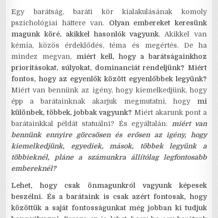
Egy barátság, baráti kör kialakulásának komoly
pszichológiai háttere van.
Olyan embereket keresünk
magunk köré, akikkel hasonlók vagyunk
. Akikkel van
kémia, közös érdeklődés, téma és megértés. De ha
mindez megvan,
miért kell, hogy a barátságainkhoz
prioritásokat, súlyokat, dominanciát rendeljünk?
Miért
fontos, hogy az egyenlők között egyenlőbbek legyünk?
Miért van bennünk az igény, hogy kiemelkedjünk, hogy
épp a barátainknak akarjuk megmutatni, hogy
mi
különbek, többek, jobbak vagyunk?
Miért akarunk pont a
barátainkkal példát statuálni? És egyáltalán:
miért van
bennünk ennyire görcsösen és erősen az igény, hogy
kiemelkedjünk, egyediek, mások, többek legyünk a
többieknél, pláne a számunkra állítólag legfontosabb
embereknél?
Lehet, hogy csak önmagunkról vagyunk képesek
beszélni. És a barátaink is csak azért fontosak, hogy
közöttük a saját fontosságunkat még jobban ki tudjuk