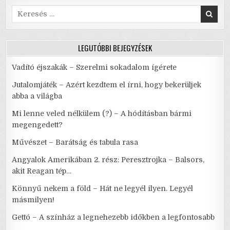
Search
for:
LEGUTÓBBI BEJEGYZÉSEK
Vadító éjszakák – Szerelmi sokadalom ígérete
Jutalomjáték – Azért kezdtem el írni, hogy bekerüljek
abba a világba
Mi lenne veled nélkülem (?) – A hódításban bármi
megengedett?
Művészet – Barátság és tabula rasa
Angyalok Amerikában 2. rész: Peresztrojka – Balsors,
akit Reagan tép…
Könnyű nekem a föld – Hát ne legyél ilyen. Legyél
másmilyen!
Gettó – A színház a legnehezebb időkben a legfontosabb