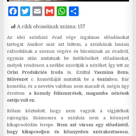
F
T
E
G
W
S
a
w
m
m
h
h
A cikk olvasóinak száma:
157
c
it
ai
ai
at
ar
e
te
l
l
s
e
Az idei színházi évad vége izgalmas előadásokat
tartogat. Amikor már azt hittem, a színházak lassan
b
r
A
ráfordulnak a szezon végére és búcsúznak az évadról,
o
p
egymás után mutatnak be üstökösöket: előadásokat,
melyek rendesen a székbe szorítják a nézőket. Így tett az
o
p
Orlai Produkciós Iroda
is. Ezúttal
Yasmina Reza:
k
Művészet
c. komédiáját mutatták be a
6szín
ben. Bár
komédia, és a nevetés valóban nem maradt el, mégis úgy
éreztem:
a komoly felismerések, magamba nézések
estéje volt ez.
Rólam köztudott, hogy nem vagyok a vígjátékok
rajongója. Számomra a színház nem a könnyed
kikapcsolódás terepe.
Nem azt várom egy előadástól,
hogy kikapcsoljon és könnyeden szórakoztasson.