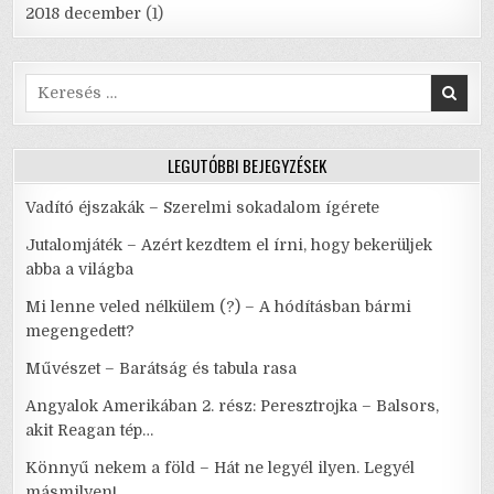
2018 december
(1)
Search
for:
LEGUTÓBBI BEJEGYZÉSEK
Vadító éjszakák – Szerelmi sokadalom ígérete
Jutalomjáték – Azért kezdtem el írni, hogy bekerüljek
abba a világba
Mi lenne veled nélkülem (?) – A hódításban bármi
megengedett?
Művészet – Barátság és tabula rasa
Angyalok Amerikában 2. rész: Peresztrojka – Balsors,
akit Reagan tép…
Könnyű nekem a föld – Hát ne legyél ilyen. Legyél
másmilyen!