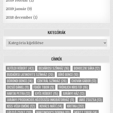
2019 február
(2)
2019 január
(9)
2018 december
(1)
KATEGÓRIÁK
Kategóriák
CÍMKÉK
ALFÖLDI RÓBERT
(43)
BELVÁROSI SZÍNHÁZ
(16)
BOHOCZKI SÁRA
(12)
BUDAÖRSI LATINOVITS SZÍNHÁZ
(20)
BÍRÓ BENCE
(10)
BÖRÖNDI BENCE
(14)
CENTRÁL SZÍNHÁZ
(26)
CHOVÁN GÁBOR
(13)
DICSŐ DÁNIEL
(11)
FEHÉR TIBOR
(9)
FRÖHLICH KRISTÓF
(16)
HARTAI PETRA
(12)
ILYÉS RÓBERT
(15)
JURÁNYI HÁZ
(13)
JURÁNYI PRODUKCIÓS KÖZÖSSÉGI INKUBÁTORHÁZ
(11)
JÁRÓ ZSUZSA
(13)
KISS-VÉGH EMŐKE
(12)
KOVÁCS MÁTÉ
(14)
KRITIKA
(261)
LÁSZLÓ ZSOLT
(20)
MARTINOVICS DORINA
(10)
MERTZ TIBOR
(14)