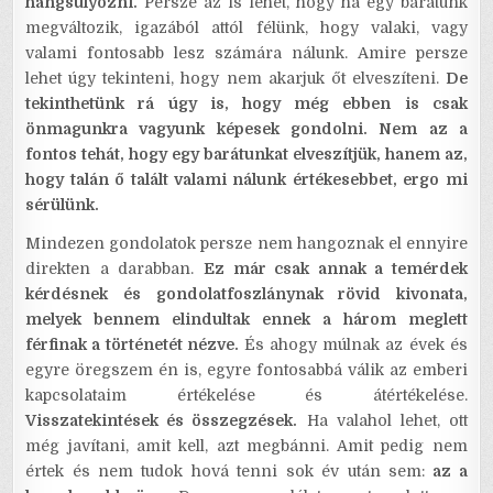
hangsúlyozni.
Persze az is lehet, hogy ha egy barátunk
megváltozik, igazából attól félünk, hogy valaki, vagy
valami fontosabb lesz számára nálunk. Amire persze
lehet úgy tekinteni, hogy nem akarjuk őt elveszíteni.
De
tekinthetünk rá úgy is, hogy még ebben is csak
önmagunkra vagyunk képesek gondolni. Nem az a
fontos tehát, hogy egy barátunkat elveszítjük, hanem az,
hogy talán ő talált valami nálunk értékesebbet, ergo mi
sérülünk.
Mindezen gondolatok persze nem hangoznak el ennyire
direkten a darabban.
Ez már csak annak a temérdek
kérdésnek és gondolatfoszlánynak rövid kivonata,
melyek bennem elindultak ennek a három meglett
férfinak a történetét nézve.
És ahogy múlnak az évek és
egyre öregszem én is, egyre fontosabbá válik az emberi
kapcsolataim értékelése és átértékelése.
Visszatekintések és összegzések.
Ha valahol lehet, ott
még javítani, amit kell, azt megbánni. Amit pedig nem
értek és nem tudok hová tenni sok év után sem:
az a