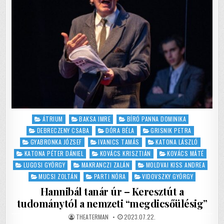
ÁRA
Posted
ÁTRIUM
BAKSA IMRE
BÍRÓ PANNA DOMINIKA
in
DEBRECZENY CSABA
DÓRA BÉLA
GRISNIK PETRA
GYABRONKA JÓZSEF
IVANICS TAMÁS
KATONA LÁSZLÓ
KATONA PÉTER DÁNIEL
KOVÁCS KRISZTIÁN
KOVÁCS MÁTÉ
LUGOSI GYÖRGY
MAKRANCZI ZALÁN
MOLDVAI KISS ANDREA
MUCSI ZOLTÁN
PARTI NÓRA
VIDOVSZKY GYÖRGY
Hannibál tanár úr – Keresztút a
tudománytól a nemzeti “megdicsőülésig”
AUTHOR:
PUBLISHED
THEATERMAN
2023.07.22.
DATE: