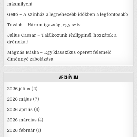
másmilyen!
Gettó – A színház a legnehezebb időkben a legfontosabb
Tovább – Három igazság, egy szív
Julius Caesar – Találkozunk Philippinél, hozzátok a
drónokat!
Mágnás Miska – Egy klasszikus operett felemelő
élménnyé zabolázása
ARCHÍVUM
2026 július
(2)
2026 május
(7)
2026 április
(6)
2026 március
(4)
2026 február
(1)