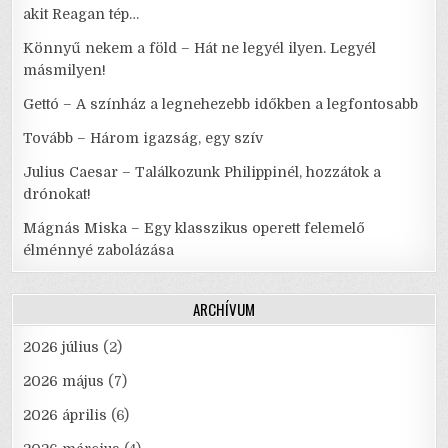
akit Reagan tép…
Könnyű nekem a föld – Hát ne legyél ilyen. Legyél
másmilyen!
Gettó – A színház a legnehezebb időkben a legfontosabb
Tovább – Három igazság, egy szív
Julius Caesar – Találkozunk Philippinél, hozzátok a
drónokat!
Mágnás Miska – Egy klasszikus operett felemelő
élménnyé zabolázása
ARCHÍVUM
2026 július
(2)
2026 május
(7)
2026 április
(6)