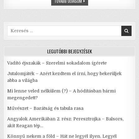
AZ
TOVÁBB OLVASOM
o
p
ORVOS
–
o
p
HIT
VAGY
TUDOMÁNY
k
ÉLVE
VAGY
Search
HALVA
for:
LEGUTÓBBI BEJEGYZÉSEK
Vadító éjszakák – Szerelmi sokadalom ígérete
Jutalomjáték – Azért kezdtem el írni, hogy bekerüljek
abba a világba
Mi lenne veled nélkülem (?) – A hódításban bármi
megengedett?
Művészet – Barátság és tabula rasa
Angyalok Amerikában 2. rész: Peresztrojka – Balsors,
akit Reagan tép…
Könnyű nekem a föld – Hát ne legyél ilyen. Legyél