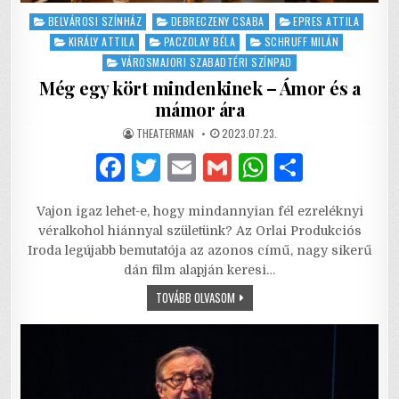
Posted
BELVÁROSI SZÍNHÁZ
DEBRECZENY CSABA
EPRES ATTILA
in
KIRÁLY ATTILA
PACZOLAY BÉLA
SCHRUFF MILÁN
VÁROSMAJORI SZABADTÉRI SZÍNPAD
Még egy kört mindenkinek – Ámor és a
mámor ára
AUTHOR:
PUBLISHED
THEATERMAN
2023.07.23.
DATE:
F
T
E
G
W
S
a
w
m
m
h
h
Vajon igaz lehet-e, hogy mindannyian fél ezreléknyi
c
it
ai
ai
at
ar
véralkohol hiánnyal születünk? Az Orlai Produkciós
e
te
l
l
s
e
Iroda legújabb bemutatója az azonos című, nagy sikerű
dán film alapján keresi…
b
r
A
MÉG
TOVÁBB OLVASOM
o
p
EGY
KÖRT
o
p
MINDENKINEK
–
ÁMOR
k
ÉS
A
MÁMOR