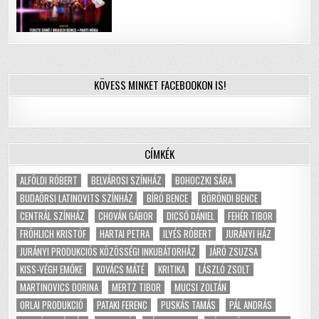
KÖVESS MINKET FACEBOOKON IS!
CÍMKÉK
ALFÖLDI RÓBERT
BELVÁROSI SZÍNHÁZ
BOHOCZKI SÁRA
BUDAÖRSI LATINOVITS SZÍNHÁZ
BÍRÓ BENCE
BÖRÖNDI BENCE
CENTRÁL SZÍNHÁZ
CHOVÁN GÁBOR
DICSŐ DÁNIEL
FEHÉR TIBOR
FRÖHLICH KRISTÓF
HARTAI PETRA
ILYÉS RÓBERT
JURÁNYI HÁZ
JURÁNYI PRODUKCIÓS KÖZÖSSÉGI INKUBÁTORHÁZ
JÁRÓ ZSUZSA
KISS-VÉGH EMŐKE
KOVÁCS MÁTÉ
KRITIKA
LÁSZLÓ ZSOLT
MARTINOVICS DORINA
MERTZ TIBOR
MUCSI ZOLTÁN
ORLAI PRODUKCIÓ
PATAKI FERENC
PUSKÁS TAMÁS
PÁL ANDRÁS