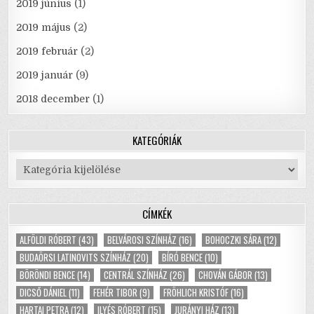
2019 június
(1)
2019 május
(2)
2019 február
(2)
2019 január
(9)
2018 december
(1)
KATEGÓRIÁK
Kategóriák
CÍMKÉK
ALFÖLDI RÓBERT
(43)
BELVÁROSI SZÍNHÁZ
(16)
BOHOCZKI SÁRA
(12)
BUDAÖRSI LATINOVITS SZÍNHÁZ
(20)
BÍRÓ BENCE
(10)
BÖRÖNDI BENCE
(14)
CENTRÁL SZÍNHÁZ
(26)
CHOVÁN GÁBOR
(13)
DICSŐ DÁNIEL
(11)
FEHÉR TIBOR
(9)
FRÖHLICH KRISTÓF
(16)
HARTAI PETRA
(12)
ILYÉS RÓBERT
(15)
JURÁNYI HÁZ
(13)