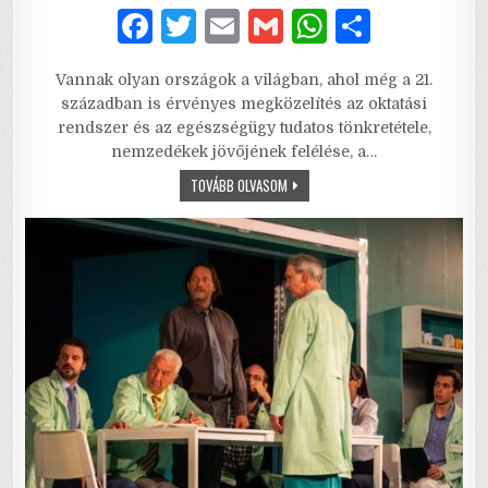
F
T
E
G
W
S
a
w
m
m
h
h
Vannak olyan országok a világban, ahol még a 21.
c
it
ai
ai
at
ar
században is érvényes megközelítés az oktatási
e
te
l
l
s
e
rendszer és az egészségügy tudatos tönkretétele,
nemzedékek jövőjének felélése, a…
b
r
A
HANNIBÁL
TOVÁBB OLVASOM
o
p
TANÁR
ÚR
o
p
–
KERESZTÚT
A
k
TUDOMÁNYTÓL
A
NEMZETI
“MEGDICSŐÜLÉSIG”