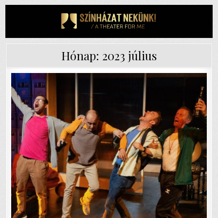
Skip
to
content
Hónap:
2023 július