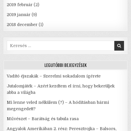
2019 február
(2)
2019 január
(9)
2018 december
(1)
Search
for:
LEGUTÓBBI BEJEGYZÉSEK
Vadító éjszakák – Szerelmi sokadalom ígérete
Jutalomjáték – Azért kezdtem el írni, hogy bekerüljek
abba a világba
Mi lenne veled nélkülem (?) – A hódításban bármi
megengedett?
Művészet – Barátság és tabula rasa
Angyalok Amerikában 2. rész: Peresztrojka – Balsors,