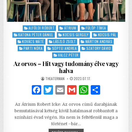
Posted
ALFÖLDI RÓBERT
ÁTRIUM
FÜLÖP TÍMEA
in
KATONA PÉTER DÁNIEL
KOCSIS GERGELY
KOCSIS PÁL
KOVÁCS MÁTÉ
LÁSZLÓ ZSOLT
MÁRTON ANDRÁS
PARTI NÓRA
SÖPTEI ANDREA
SZATORY DÁVID
VALCZ PÉTER
Az orvos – Hit vagy tudomány élve vagy
halva
AUTHOR:
PUBLISHED
THEATERMAN
2023.07.17.
DATE:
F
T
E
G
W
S
a
w
m
m
h
h
Az Átrium Robert Icke: Az orvos című darabjának
c
it
ai
ai
at
ar
bemutatásával kétség kívül hatalmasat robbantott a
e
te
l
l
s
e
színházi évad végén. Ha nem is feltétlenül maga a
történet –bár…
b
r
A