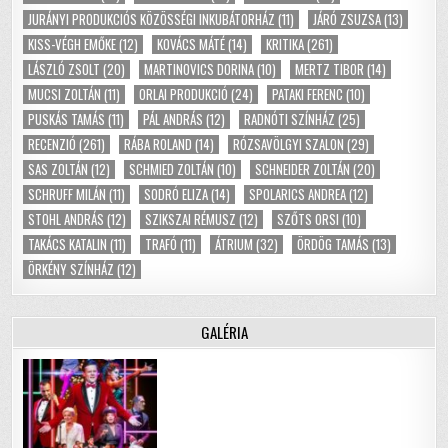
JURÁNYI PRODUKCIÓS KÖZÖSSÉGI INKUBÁTORHÁZ
(11)
JÁRÓ ZSUZSA
(13)
KISS-VÉGH EMŐKE
(12)
KOVÁCS MÁTÉ
(14)
KRITIKA
(261)
LÁSZLÓ ZSOLT
(20)
MARTINOVICS DORINA
(10)
MERTZ TIBOR
(14)
MUCSI ZOLTÁN
(11)
ORLAI PRODUKCIÓ
(24)
PATAKI FERENC
(10)
PUSKÁS TAMÁS
(11)
PÁL ANDRÁS
(12)
RADNÓTI SZÍNHÁZ
(25)
RECENZIÓ
(261)
RÁBA ROLAND
(14)
RÓZSAVÖLGYI SZALON
(29)
SAS ZOLTÁN
(12)
SCHMIED ZOLTÁN
(10)
SCHNEIDER ZOLTÁN
(20)
SCHRUFF MILÁN
(11)
SODRÓ ELIZA
(14)
SPOLARICS ANDREA
(12)
STOHL ANDRÁS
(12)
SZIKSZAI RÉMUSZ
(12)
SZŐTS ORSI
(10)
TAKÁCS KATALIN
(11)
TRAFÓ
(11)
ÁTRIUM
(32)
ÖRDÖG TAMÁS
(13)
ÖRKÉNY SZÍNHÁZ
(12)
GALÉRIA