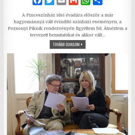
F
T
E
G
W
S
a
w
m
m
h
h
A Pinceszínház idei évadára először a már
c
it
ai
ai
at
ar
hagyománnyá vált évindító színházi eseményen, a
e
te
l
l
s
e
Pozsonyi Piknik rendezvényén figyeltem fel. Átnéztem a
tervezett bemutatókat és akkor vált…
b
r
A
HOMO
TOVÁBB OLVASOM
o
p
SAPIENS
GRAND
o
p
TOUR
–
MINDENKI
k
GYANÚS,
AKI
MÁSKÉPP
MAKOG,
MINT
MI