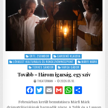
Posted
ERTL ZSOMBOR
GARDENÖ KLAUDIA
in
LÓVASÚT KULTURÁLIS ÉS RENDEZVÉNYKÖZPONT
MÁRFI MÁRK
TERHES SÁNDOR
VARGA GÁBOR
Tovább – Három igazság, egy szív
AUTHOR:
PUBLISHED
THEATERMAN
2026.05.10.
DATE:
F
T
E
G
W
S
a
w
m
m
h
h
Februárban került bemutatásra Márfi Márk
c
it
ai
ai
at
ar
drámatrilógiájának harmadik része. A Telik és a Lassan