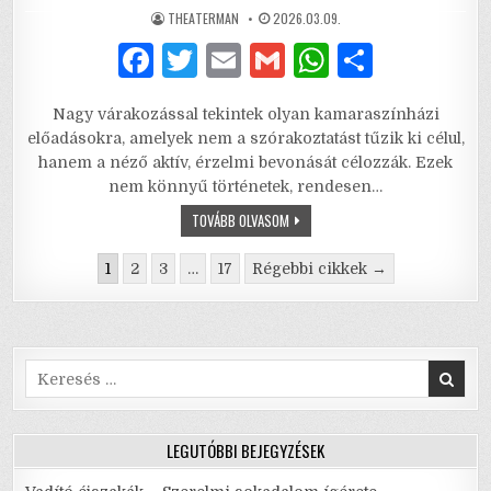
AUTHOR:
PUBLISHED
THEATERMAN
2026.03.09.
DATE:
F
T
E
G
W
S
a
w
m
m
h
h
Nagy várakozással tekintek olyan kamaraszínházi
c
it
ai
ai
at
ar
előadásokra, amelyek nem a szórakoztatást tűzik ki célul,
e
te
l
l
s
e
hanem a néző aktív, érzelmi bevonását célozzák. Ezek
nem könnyű történetek, rendesen…
b
r
A
HOSSZÚ
TOVÁBB OLVASOM
o
p
VIRÁGZÁS
–
Bejegyzés
o
p
MERJ
1
2
3
…
17
Régebbi cikkek →
KIMENNI
navigáció
A
k
SZAKADÓ
ESŐBE
Search
for:
LEGUTÓBBI BEJEGYZÉSEK