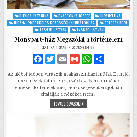
Posted
DURICA KATARINA
GYABRONKA JÓZSEF
JURÁNYI HÁZ
in
JURÁNYI PRODUKCIÓS KÖZÖSSÉGI INKUBÁTORHÁZ
PÉTERFY BORI
TASNÁDI ISTVÁN
TASNÁDI ISTVÁN
Monspart-ház: Megszólal a történelem
AUTHOR:
PUBLISHED
THEATERMAN
2026.04.06.
DATE:
F
T
E
G
W
S
a
w
m
m
h
h
Az utóbbi időben virágzik a lakásszínházi műfaj. Érthető,
c
it
ai
ai
at
ar
hiszen ezek intim terek, ezért az ilyen formában
e
te
l
l
s
e
elmesélt történetek még bensőségesebben, jobban
eltalálják a nézőket. Nem…
b
r
A
MONSPART-
TOVÁBB OLVASOM
o
p
HÁZ:
MEGSZÓLAL
o
p
A
TÖRTÉNELEM
k