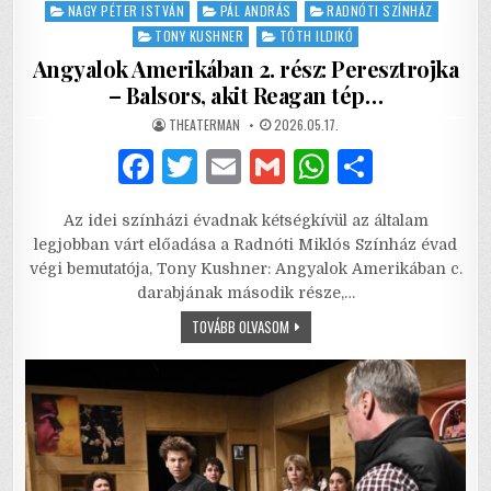
NAGY PÉTER ISTVÁN
PÁL ANDRÁS
RADNÓTI SZÍNHÁZ
TONY KUSHNER
TÓTH ILDIKÓ
Angyalok Amerikában 2. rész: Peresztrojka
– Balsors, akit Reagan tép…
AUTHOR:
PUBLISHED
THEATERMAN
2026.05.17.
DATE:
F
T
E
G
W
S
a
w
m
m
h
h
Az idei színházi évadnak kétségkívül az általam
c
it
ai
ai
at
ar
legjobban várt előadása a Radnóti Miklós Színház évad
e
te
l
l
s
e
végi bemutatója, Tony Kushner: Angyalok Amerikában c.
darabjának második része,…
b
r
A
ANGYALOK
TOVÁBB OLVASOM
o
p
AMERIKÁBAN
2.
o
p
RÉSZ:
PERESZTROJKA
–
k
BALSORS,
AKIT
REAGAN
TÉP…