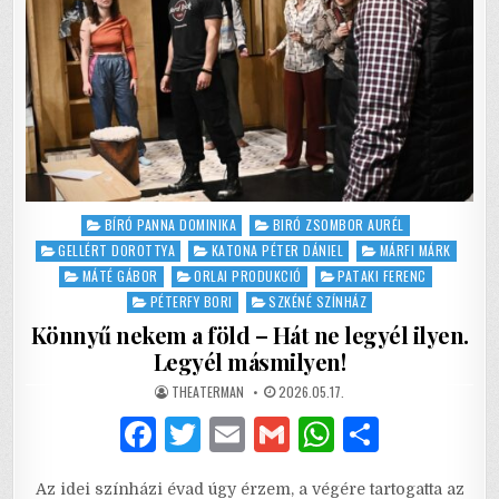
Posted
BÍRÓ PANNA DOMINIKA
BIRÓ ZSOMBOR AURÉL
in
GELLÉRT DOROTTYA
KATONA PÉTER DÁNIEL
MÁRFI MÁRK
MÁTÉ GÁBOR
ORLAI PRODUKCIÓ
PATAKI FERENC
PÉTERFY BORI
SZKÉNÉ SZÍNHÁZ
Könnyű nekem a föld – Hát ne legyél ilyen.
Legyél másmilyen!
AUTHOR:
PUBLISHED
THEATERMAN
2026.05.17.
DATE:
F
T
E
G
W
S
a
w
m
m
h
h
Az idei színházi évad úgy érzem, a végére tartogatta az