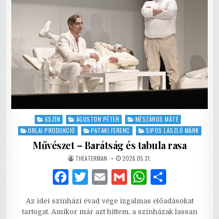
MEGENGEDETT?
Posted
6SZÍN
ÁGOSTON PÉTER
MÉSZÁROS MÁTÉ
in
ORLAI PRODUKCIÓ
PATAKI FERENC
SIPOS LÁSZLÓ MÁRK
Művészet – Barátság és tabula rasa
AUTHOR:
PUBLISHED
THEATERMAN
2026.05.31.
DATE:
F
T
E
G
W
S
a
w
m
m
h
h
Az idei színházi évad vége izgalmas előadásokat
c
it
ai
ai
at
ar
tartogat. Amikor már azt hittem, a színházak lassan