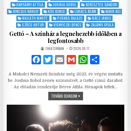
HARSÁNYI ATTILA
JOSHUA SOBOL
KERESZTES SÁNDOR
KINCSES KÁROLY
KÓS BENCE
LUKÁCS ÁDÁM
MÁHR ÁGI
MAJLÁTH MARÓT
PUSKÁS BALÁZS
RÁCZ JÁNOS
SZŐCS ARTUR
VISNYICZKI BENCE
ZALÁNYI GYULA
Gettó – A színház a legnehezebb időkben a
legfontosabb
AUTHOR:
PUBLISHED
THEATERMAN
2026.05.17.
DATE:
F
T
E
G
W
S
a
w
m
m
h
h
A Mskolci Nemzeti Színház még 2025. év végén mutatta
c
it
ai
ai
at
ar
be Joshua Sobol zenés színművét, a Gettó című darabot.
e
te
l
l
s
e
Az előadás rendezője Béres Attila. Hónapok teltek…
b
r
A
GETTÓ
TOVÁBB OLVASOM
–
A
o
p
SZÍNHÁZ
A
o
p
LEGNEHEZEBB
IDŐKBEN
A
k
LEGFONTOSABB