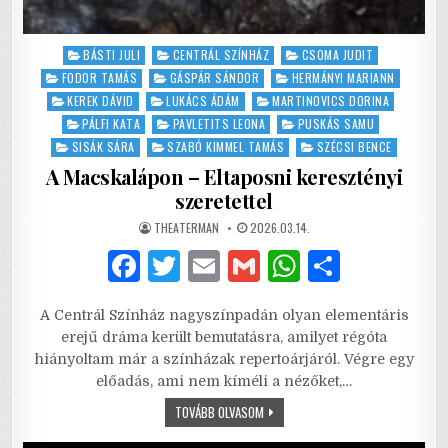
Posted
BÁSTI JULI
CENTRÁL SZÍNHÁZ
CSOMA JUDIT
in
FODOR TAMÁS
GÁSPÁR SÁNDOR
HERMÁNYI MARIANN
KEREK DÁVID
LUKÁCS ÁDÁM
MARTINOVICS DORINA
PÁLFI KATA
PAVLETITS LEONA
PUSKÁS SAMU
SISÁK SÁRA
SZABÓ KIMMEL TAMÁS
SZÉCSI BENCE
A Macskalápon – Eltaposni keresztényi
szeretettel
AUTHOR:
PUBLISHED
THEATERMAN
2026.03.14.
DATE:
F
T
E
G
W
S
a
w
m
m
h
h
A Centrál Színház nagyszínpadán olyan elementáris
c
it
ai
ai
at
ar
erejű dráma került bemutatásra, amilyet régóta
e
te
l
l
s
e
hiányoltam már a színházak repertoárjáról. Végre egy
előadás, ami nem kíméli a nézőket,…
b
r
A
A
TOVÁBB OLVASOM
o
p
MACSKALÁPON
–