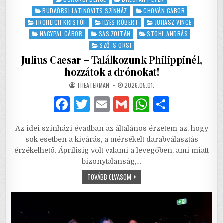
BUDAÖRSI LATINOVITS SZÍNHÁZ
CHOVÁN GÁBOR
FRÖHLICH KRISTÓF
ILYÉS RÓBERT
JUHÁSZ VINCE
NAGYPÁL GÁBOR
SAS ZOLTÁN
STOHL ANDRÁS
SZŐTS ORSI
Julius Caesar – Találkozunk Philippinél,
hozzátok a drónokat!
AUTHOR:
PUBLISHED
THEATERMAN
2026.05.01.
DATE:
F
T
E
G
W
S
a
w
m
m
h
h
Az idei színházi évadban az általános érzetem az, hogy
c
it
ai
ai
at
ar
sok esetben a kivárás, a mérsékelt darabválasztás
e
te
l
l
s
e
érzékelhető. Áprilisig volt valami a levegőben, ami miatt
bizonytalanság,…
b
r
A
JULIUS
TOVÁBB OLVASOM
o
p
CAESAR
–
o
p
TALÁLKOZUNK
PHILIPPINÉL,
HOZZÁTOK
k
A
DRÓNOKAT!