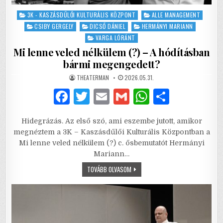
Posted
3K - KASZÁSDŰLŐI KULTURÁLIS KÖZPONT
ALLE MANAGEMENT
in
CSIBY GERGELY
DICSŐ DÁNIEL
HERMÁNYI MARIANN
VARGA LÓRÁNT
Mi lenne veled nélkülem (?) – A hódításban
bármi megengedett?
AUTHOR:
PUBLISHED
THEATERMAN
2026.05.31.
DATE:
F
T
E
G
W
S
a
w
m
m
h
h
Hidegrázás. Az első szó, ami eszembe jutott, amikor
c
it
ai
ai
at
ar
megnéztem a 3K – Kaszásdűlői Kulturális Központban a
e
te
l
l
s
e
Mi lenne veled nélkülem (?) c. ősbemutatót Hermányi
Mariann…
b
r
A
MI
TOVÁBB OLVASOM
o
p
LENNE
VELED
o
p
NÉLKÜLEM
(?)
–
k
A
HÓDÍTÁSBAN
BÁRMI