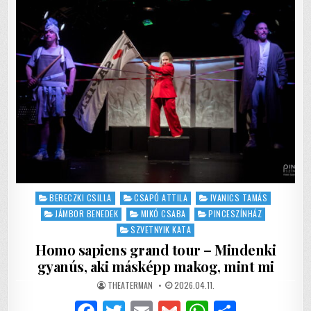
k
A
BULI
VÉGÉRE
TARTOGATJUK
Posted
BERECZKI CSILLA
CSAPÓ ATTILA
IVANICS TAMÁS
in
JÁMBOR BENEDEK
MIKÓ CSABA
PINCESZÍNHÁZ
SZVETNYIK KATA
Homo sapiens grand tour – Mindenki
gyanús, aki másképp makog, mint mi
AUTHOR:
PUBLISHED
THEATERMAN
2026.04.11.
DATE: