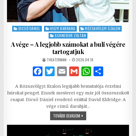
Posted
DICSŐ DÁNIEL
HEGYI BARBARA
RÓZSAVÖLGYI SZALON
in
SCHNEIDER ZOLTÁN
A vége – A legjobb számokat a buli végére
tartogatjuk
AUTHOR:
PUBLISHED
THEATERMAN
2026.04.19.
DATE:
F
T
E
G
W
S
a
w
m
m
h
h
A Rózsavölgyi Szalon legújabb bemutatója érzelmi
c
it
ai
ai
at
ar
húrokat penget. Ennek mesterei egy már jól összeszokott
e
te
l
l
s
e
csapat. Dicső Dániel rendező ezúttal David Eldridge: A
vége című darabját…
b
r
A
A
TOVÁBB OLVASOM
o
p
VÉGE
–
o
p
A
LEGJOBB
SZÁMOKAT