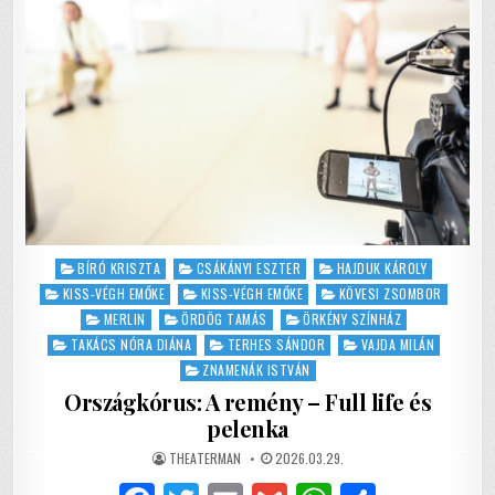
Posted
BÍRÓ KRISZTA
CSÁKÁNYI ESZTER
HAJDUK KÁROLY
in
KISS-VÉGH EMŐKE
KISS-VÉGH EMŐKE
KÖVESI ZSOMBOR
MERLIN
ÖRDÖG TAMÁS
ÖRKÉNY SZÍNHÁZ
TAKÁCS NÓRA DIÁNA
TERHES SÁNDOR
VAJDA MILÁN
ZNAMENÁK ISTVÁN
Országkórus: A remény – Full life és
pelenka
AUTHOR:
PUBLISHED
THEATERMAN
2026.03.29.
DATE: