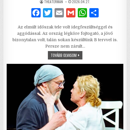
AUTHOR:
PUBLISHED
THEATERMAN
2026.04.27.
DATE:
F
T
E
G
W
S
a
w
m
m
h
h
Az elmúlt időszak tele volt idegfeszültséggel és
c
it
ai
ai
at
ar
aggódással. Az ország légköre fojtogató, a jövő
e
te
l
l
s
e
bizonytalan volt, talán sokan készültünk B tervvel is.
Persze nem zárult…
b
r
A
MÁGNÁS
TOVÁBB OLVASOM
o
p
MISKA
–
o
p
EGY
KLASSZIKUS
OPERETT
k
FELEMELŐ
ÉLMÉNNYÉ
ZABOLÁZÁSA