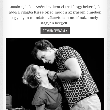
a
w
m
m
h
h
Jutalomjáték – Azért kezdtem el írni, hogy bekerüljek
c
it
ai
ai
at
ar
abba a világba Kissé önző módon az írásom címében
e
te
l
l
s
e
egy olyan mondatot választottam mottónak, amely
nagyon beégett…
b
r
A
JUTALOMJÁTÉK
TOVÁBB OLVASOM
o
p
–
AZÉRT
o
p
KEZDTEM
EL
ÍRNI,
k
HOGY
BEKERÜLJEK
ABBA
A
VILÁGBA