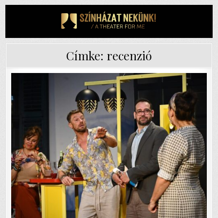
Skip
to
content
Címke:
recenzió