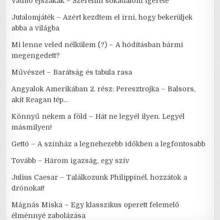
Vadító éjszakák – Szerelmi sokadalom ígérete
Jutalomjáték – Azért kezdtem el írni, hogy bekerüljek
abba a világba
Mi lenne veled nélkülem (?) – A hódításban bármi
megengedett?
Művészet – Barátság és tabula rasa
Angyalok Amerikában 2. rész: Peresztrojka – Balsors,
akit Reagan tép…
Könnyű nekem a föld – Hát ne legyél ilyen. Legyél
másmilyen!
Gettó – A színház a legnehezebb időkben a legfontosabb
Tovább – Három igazság, egy szív
Julius Caesar – Találkozunk Philippinél, hozzátok a
drónokat!
Mágnás Miska – Egy klasszikus operett felemelő
élménnyé zabolázása