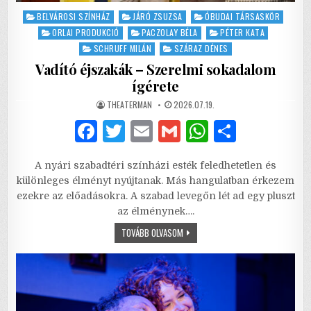
Posted
BELVÁROSI SZÍNHÁZ
JÁRÓ ZSUZSA
ÓBUDAI TÁRSASKÖR
in
ORLAI PRODUKCIÓ
PACZOLAY BÉLA
PÉTER KATA
SCHRUFF MILÁN
SZÁRAZ DÉNES
Vadító éjszakák – Szerelmi sokadalom
ígérete
AUTHOR:
PUBLISHED
THEATERMAN
2026.07.19.
DATE:
F
T
E
G
W
S
a
w
m
m
h
h
A nyári szabadtéri színházi esték feledhetetlen és
c
it
ai
ai
at
ar
különleges élményt nyújtanak. Más hangulatban érkezem
e
te
l
l
s
e
ezekre az előadásokra. A szabad levegőn lét ad egy pluszt
az élménynek….
b
r
A
VADÍTÓ
TOVÁBB OLVASOM
o
p
ÉJSZAKÁK
–
o
p
SZERELMI
SOKADALOM
ÍGÉRETE
k