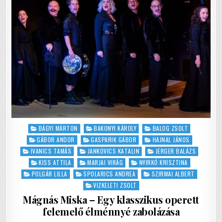
Posted
BÁGYI MÁRTON
BAKONYI KÁROLY
BALOG ZSOLT
in
GÁBOR ANDOR
GASPARIK GÁBOR
HAJNAL JÁNOS
IVANICS TAMÁS
JANKOVICS KATALIN
JERGER BALÁZS
KISS ATTILA
MARJAI VIRÁG
NYIRKÓ KRISZTINA
POLGÁR LILLA
SPOLARICS ANDREA
SZIRMAI ALBERT
VIZKELETI ZSOLT
Mágnás Miska – Egy klasszikus operett
felemelő élménnyé zabolázása