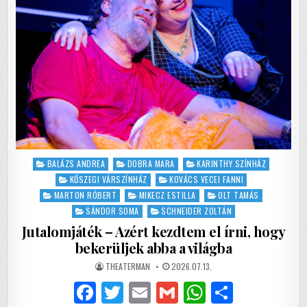
Posted
BALÁZS ANDREA
DOBRA MARA
KARINTHY SZÍNHÁZ
in
KŐSZEGI VÁRSZÍNHÁZ
KOVÁCS VECEI FANNI
MARTON RÓBERT
MIKECZ ESTILLA
OLT TAMÁS
SÁNDOR SOMA
SCHNEIDER ZOLTÁN
Jutalomjáték – Azért kezdtem el írni, hogy
bekerüljek abba a világba
AUTHOR:
PUBLISHED
THEATERMAN
2026.07.13.
DATE:
F
T
E
G
W
S