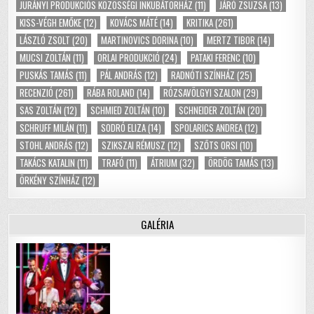
JURÁNYI PRODUKCIÓS KÖZÖSSÉGI INKUBÁTORHÁZ
(11)
JÁRÓ ZSUZSA
(13)
KISS-VÉGH EMŐKE
(12)
KOVÁCS MÁTÉ
(14)
KRITIKA
(261)
LÁSZLÓ ZSOLT
(20)
MARTINOVICS DORINA
(10)
MERTZ TIBOR
(14)
MUCSI ZOLTÁN
(11)
ORLAI PRODUKCIÓ
(24)
PATAKI FERENC
(10)
PUSKÁS TAMÁS
(11)
PÁL ANDRÁS
(12)
RADNÓTI SZÍNHÁZ
(25)
RECENZIÓ
(261)
RÁBA ROLAND
(14)
RÓZSAVÖLGYI SZALON
(29)
SAS ZOLTÁN
(12)
SCHMIED ZOLTÁN
(10)
SCHNEIDER ZOLTÁN
(20)
SCHRUFF MILÁN
(11)
SODRÓ ELIZA
(14)
SPOLARICS ANDREA
(12)
STOHL ANDRÁS
(12)
SZIKSZAI RÉMUSZ
(12)
SZŐTS ORSI
(10)
TAKÁCS KATALIN
(11)
TRAFÓ
(11)
ÁTRIUM
(32)
ÖRDÖG TAMÁS
(13)
ÖRKÉNY SZÍNHÁZ
(12)
GALÉRIA