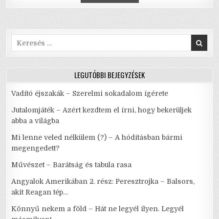
o
p
–
WEÖRES
o
p
SÁNDOR
A
JÉGPACS
k
MACSKÁK
SZEMÉVEL
Search
for:
LEGUTÓBBI BEJEGYZÉSEK
Vadító éjszakák – Szerelmi sokadalom ígérete
Jutalomjáték – Azért kezdtem el írni, hogy bekerüljek
abba a világba
Mi lenne veled nélkülem (?) – A hódításban bármi
megengedett?
Művészet – Barátság és tabula rasa
Angyalok Amerikában 2. rész: Peresztrojka – Balsors,
akit Reagan tép…
Könnyű nekem a föld – Hát ne legyél ilyen. Legyél