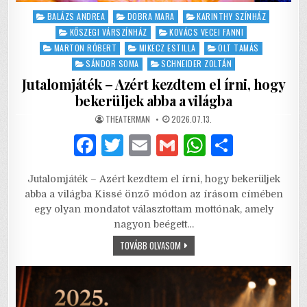
Posted
BALÁZS ANDREA
DOBRA MARA
KARINTHY SZÍNHÁZ
in
KŐSZEGI VÁRSZÍNHÁZ
KOVÁCS VECEI FANNI
MARTON RÓBERT
MIKECZ ESTILLA
OLT TAMÁS
SÁNDOR SOMA
SCHNEIDER ZOLTÁN
Jutalomjáték – Azért kezdtem el írni, hogy
bekerüljek abba a világba
AUTHOR:
PUBLISHED
THEATERMAN
2026.07.13.
DATE:
F
T
E
G
W
S
a
w
m
m
h
h
Jutalomjáték – Azért kezdtem el írni, hogy bekerüljek
c
it
ai
ai
at
ar
abba a világba Kissé önző módon az írásom címében
e
te
l
l
s
e
egy olyan mondatot választottam mottónak, amely
nagyon beégett…
b
r
A
JUTALOMJÁTÉK
TOVÁBB OLVASOM
o
p
–
AZÉRT
o
p
KEZDTEM
EL
ÍRNI,
k
HOGY