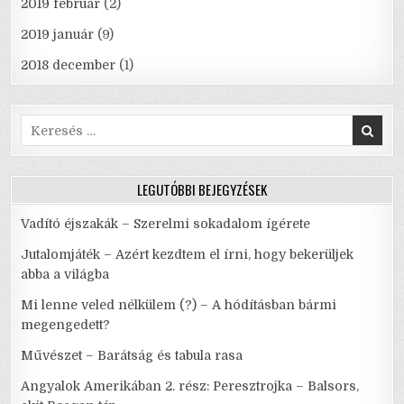
2019 február
(2)
2019 január
(9)
2018 december
(1)
Search
for:
LEGUTÓBBI BEJEGYZÉSEK
Vadító éjszakák – Szerelmi sokadalom ígérete
Jutalomjáték – Azért kezdtem el írni, hogy bekerüljek
abba a világba
Mi lenne veled nélkülem (?) – A hódításban bármi
megengedett?
Művészet – Barátság és tabula rasa
Angyalok Amerikában 2. rész: Peresztrojka – Balsors,