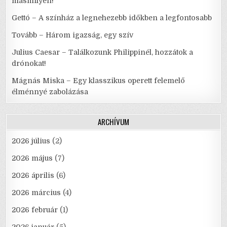
másmilyen!
Gettó – A színház a legnehezebb időkben a legfontosabb
Tovább – Három igazság, egy szív
Julius Caesar – Találkozunk Philippinél, hozzátok a
drónokat!
Mágnás Miska – Egy klasszikus operett felemelő
élménnyé zabolázása
ARCHÍVUM
2026 július
(2)
2026 május
(7)
2026 április
(6)
2026 március
(4)
2026 február
(1)