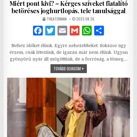
Miért pont kivi? – Kérges szíveket fiatalító
betöréses joghurtlopás, tele tanulsággal
AUTHOR:
PUBLISHED
THEATERMAN
2023.08.26.
DATE:
F
T
E
G
W
S
a
w
m
m
h
h
Nehéz időket élünk. Egyre nehezebbeket. Sokszor úgy
c
it
ai
ai
at
ar
érzem, csak létezünk, de igazán már nem élünk. Ugyan
e
te
l
l
s
e
gyönyörű nyár áll mögöttünk, de a forróság, a tömeg,…
b
r
A
MIÉRT
TOVÁBB OLVASOM
PONT
KIVI?
o
p
–
KÉRGES
o
p
SZÍVEKET
FIATALÍTÓ
BETÖRÉSES
k
JOGHURTLOPÁS,
TELE
TANULSÁGGAL