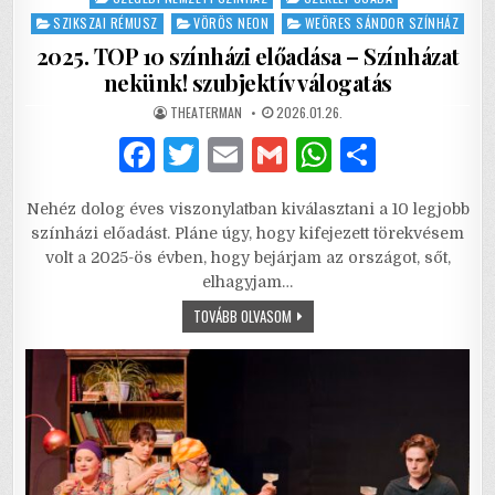
SZIKSZAI RÉMUSZ
VÖRÖS NEON
WEÖRES SÁNDOR SZÍNHÁZ
2025. TOP 10 színházi előadása – Színházat
nekünk! szubjektív válogatás
AUTHOR:
PUBLISHED
THEATERMAN
2026.01.26.
DATE:
F
T
E
G
W
S
a
w
m
m
h
h
Nehéz dolog éves viszonylatban kiválasztani a 10 legjobb
c
it
ai
ai
at
ar
színházi előadást. Pláne úgy, hogy kifejezett törekvésem
e
te
l
l
s
e
volt a 2025-ös évben, hogy bejárjam az országot, sőt,
elhagyjam…
b
r
A
2025.
TOVÁBB OLVASOM
o
p
TOP
10
o
p
SZÍNHÁZI
ELŐADÁSA
–
k
SZÍNHÁZAT
NEKÜNK!
SZUBJEKTÍV
VÁLOGATÁS