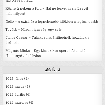
akit Reagan tép…
Könnyű nekem a föld – Hát ne legyél ilyen. Legyél
másmilyen!
Gettó – A színház a legnehezebb időkben a legfontosabb
Tovább – Három igazság, egy szív
Julius Caesar – Találkozunk Philippinél, hozzátok a
drónokat!
Mágnás Miska – Egy klasszikus operett felemelő
élménnyé zabolázása
ARCHÍVUM
2026 július
(2)
2026 május
(7)
2026 április
(6)
2026 március
(4)