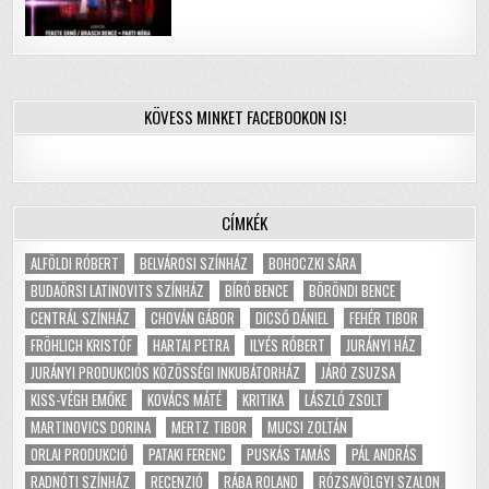
KÖVESS MINKET FACEBOOKON IS!
CÍMKÉK
ALFÖLDI RÓBERT
BELVÁROSI SZÍNHÁZ
BOHOCZKI SÁRA
BUDAÖRSI LATINOVITS SZÍNHÁZ
BÍRÓ BENCE
BÖRÖNDI BENCE
CENTRÁL SZÍNHÁZ
CHOVÁN GÁBOR
DICSŐ DÁNIEL
FEHÉR TIBOR
FRÖHLICH KRISTÓF
HARTAI PETRA
ILYÉS RÓBERT
JURÁNYI HÁZ
JURÁNYI PRODUKCIÓS KÖZÖSSÉGI INKUBÁTORHÁZ
JÁRÓ ZSUZSA
KISS-VÉGH EMŐKE
KOVÁCS MÁTÉ
KRITIKA
LÁSZLÓ ZSOLT
MARTINOVICS DORINA
MERTZ TIBOR
MUCSI ZOLTÁN
ORLAI PRODUKCIÓ
PATAKI FERENC
PUSKÁS TAMÁS
PÁL ANDRÁS
RADNÓTI SZÍNHÁZ
RECENZIÓ
RÁBA ROLAND
RÓZSAVÖLGYI SZALON