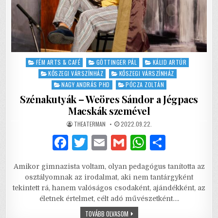
Posted
FÉM ARTS & CAFÉ
GÖTTINGER PÁL
KÁLID ARTÚR
in
KŐSZEGI VÁRSZÍNHÁZ
KŐSZEGI VÁRSZÍNHÁZ
NAGY ANDRÁS PHD
PÓCZA ZOLTÁN
Szénakutyák – Weöres Sándor a Jégpacs
Macskák szemével
AUTHOR:
PUBLISHED
THEATERMAN
2022.09.22.
DATE:
F
T
E
G
W
S
a
w
m
m
h
h
Amikor gimnazista voltam, olyan pedagógus tanította az
c
it
ai
ai
at
ar
osztályomnak az irodalmat, aki nem tantárgyként
e
te
l
l
s
e
tekintett rá, hanem valóságos csodaként, ajándékként, az
életnek értelmet, célt adó művészetként….
b
r
A
SZÉNAKUTYÁK
TOVÁBB OLVASOM