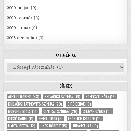
2019 május
(2)
2019 február
(2)
2019 január
(9)
2018 december
(1)
KATEGÓRIÁK
Kategóriák
CÍMKÉK
ALFÖLDI RÓBERT
(43)
BELVÁROSI SZÍNHÁZ
(16)
BOHOCZKI SÁRA
(12)
BUDAÖRSI LATINOVITS SZÍNHÁZ
(20)
BÍRÓ BENCE
(10)
BÖRÖNDI BENCE
(14)
CENTRÁL SZÍNHÁZ
(26)
CHOVÁN GÁBOR
(13)
DICSŐ DÁNIEL
(11)
FEHÉR TIBOR
(9)
FRÖHLICH KRISTÓF
(16)
HARTAI PETRA
(12)
ILYÉS RÓBERT
(15)
JURÁNYI HÁZ
(13)