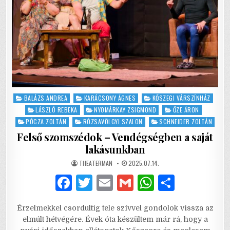
Posted
BALÁZS ANDREA
KARÁCSONY ÁGNES
KŐSZEGI VÁRSZÍNHÁZ
in
LÁSZLÓ REBEKA
NYOMÁRKAY ZSIGMOND
ŐZE ÁRON
PÓCZA ZOLTÁN
RÓZSAVÖLGYI SZALON
SCHNEIDER ZOLTÁN
Felső szomszédok – Vendégségben a saját
lakásunkban
AUTHOR:
PUBLISHED
THEATERMAN
2025.07.14.
DATE:
F
T
E
G
W
S
a
w
m
m
h
h
Érzelmekkel csordultig tele szívvel gondolok vissza az
c
it
ai
ai
at
ar
elmúlt hétvégére. Évek óta készültem már rá, hogy a