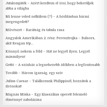
Jutalomjáték – Azért kezdtem el írni, hogy bekerüljek
abba a világba
Mi lenne veled nélkülem (?) – A hódításban bármi
megengedett?
Művészet – Barátság és tabula rasa
Angyalok Amerikában 2. rész: Peresztrojka – Balsors,
akit Reagan tép…
Könnyű nekem a föld – Hát ne legyél ilyen. Legyél
másmilyen!
Gettó – A színház a legnehezebb időkben a legfontosabb
Tovább – Három igazság, egy szív
Julius Caesar – Találkozunk Philippinél, hozzátok a
drónokat!
Mágnás Miska – Egy klasszikus operett felemelő
élménnyé zabolázása