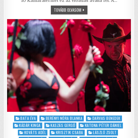
e
te
l
l
s
e
10 Kamaratermét ez az előadás avatta fel. A…
b
r
A
HŰTLENEK
TOVÁBB OLVASOM
–
VÁGY,
o
p
SZENVEDÉLY
ÉS
o
p
A
VÉRES
VALÓSÁG
k
Posted
BATA ÉVA
BERÉNYI NÓRA BLANKA
DARVAS BENEDEK
in
KÁDÁR KINGA
KASZÁS GERGŐ
KATONA PÉTER DÁNIEL
KOVÁTS ADÉL
KRISZTIK CSABA
LÁSZLÓ ZSOLT