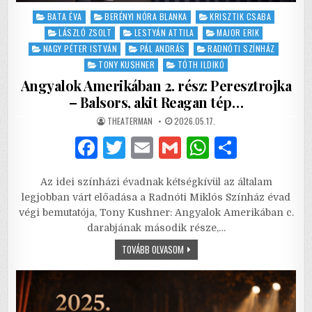
Posted
BATA ÉVA
BERÉNYI NÓRA BLANKA
KRISZTIK CSABA
in
LÁSZLÓ ZSOLT
LESTYÁN ATTILA
MAJOR ERIK
NAGY PÉTER ISTVÁN
PÁL ANDRÁS
RADNÓTI SZÍNHÁZ
TONY KUSHNER
TÓTH ILDIKÓ
Angyalok Amerikában 2. rész: Peresztrojka
– Balsors, akit Reagan tép…
AUTHOR:
PUBLISHED
THEATERMAN
2026.05.17.
DATE:
F
T
E
G
W
S
a
w
m
m
h
h
Az idei színházi évadnak kétségkívül az általam
c
it
ai
ai
at
ar
legjobban várt előadása a Radnóti Miklós Színház évad
e
te
l
l
s
e
végi bemutatója, Tony Kushner: Angyalok Amerikában c.
darabjának második része,…
b
r
A
ANGYALOK
TOVÁBB OLVASOM
o
p
AMERIKÁBAN
2.
o
p
RÉSZ:
PERESZTROJKA
–
k
BALSORS,