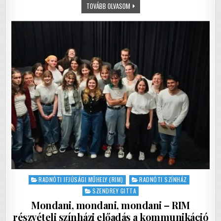
GYEREKEK
TOVÁBB OLVASOM
o
p
–
KÖNNYEBB
o
p
AZ
ÉLET,
HA
k
AZ
EMBER
MÁR
ELEVE
NEM
KÍVÁNJA…
Posted
RADNÓTI IFJÚSÁGI MŰHELY (RIM)
RADNÓTI SZÍNHÁZ
in
SZENDREY GITTA
Mondani, mondani, mondani – RIM
részvételi színházi előadás a kommunikáció