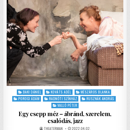
o
p
–
FÁJÓ
VALÓSÁG,
k
VAGY
PUSZTÍTÓ
ŐRÜLET?
Posted
BAKI DÁNIEL
KOVÁTS ADÉL
MÉSZÁROS BLANKA
in
POROGI ÁDÁM
RADNÓTI SZÍNHÁZ
RUSZNÁK ANDRÁS
VALLÓ PÉTER
Egy csepp méz – ábránd, szerelem,
csalódás, jazz
AUTHOR:
PUBLISHED
THEATERMAN
2022.04.02.