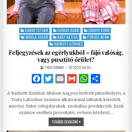
Posted
DANKÓ ISTVÁN
FARKAS ÁDÁM
LÁBODI ÁDÁM
in
MIKOLA GERGŐ
NAGY KATICA
POROGI ÁDÁM
RADNÓTI SZÍNHÁZ
Feljegyzések az egérlyukból – fájó valóság,
vagy pusztító őrület?
AUTHOR:
PUBLISHED
THEATERMAN
2022.04.02.
DATE:
F
T
E
G
W
S
a
w
m
m
h
h
A Radnóti Színház általam nagyon kedvelt játszóhelyén, a
c
it
ai
ai
at
ar
Tesla Laborban számos alkalommal láthatók kísérleti,
e
te
l
l
s
e
merész, bátor rétegdarabok, szokatlan produkciók. Ezek
számos esetben provokatív, erősen kérdező,…
b
r
A
FELJEGYZÉSEK
TOVÁBB OLVASOM
o
p
AZ
EGÉRLYUKBÓL