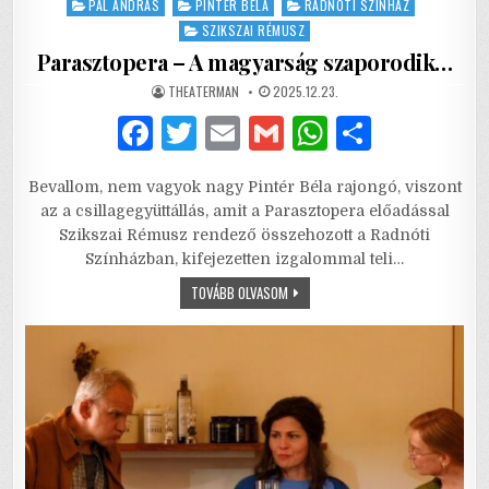
PÁL ANDRÁS
PINTÉR BÉLA
RADNÓTI SZÍNHÁZ
SZIKSZAI RÉMUSZ
Parasztopera – A magyarság szaporodik…
AUTHOR:
PUBLISHED
THEATERMAN
2025.12.23.
DATE:
F
T
E
G
W
S
a
w
m
m
h
h
Bevallom, nem vagyok nagy Pintér Béla rajongó, viszont
c
it
ai
ai
at
ar
az a csillagegyüttállás, amit a Parasztopera előadással
e
te
l
l
s
e
Szikszai Rémusz rendező összehozott a Radnóti
Színházban, kifejezetten izgalommal teli…
b
r
A
PARASZTOPERA
TOVÁBB OLVASOM
o
p
–
A
o
p
MAGYARSÁG
SZAPORODIK…
k