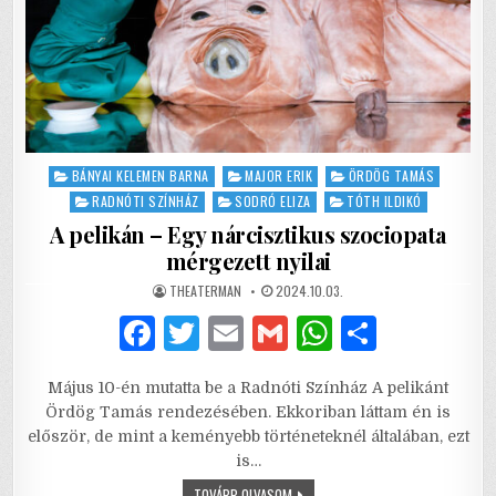
Posted
BÁNYAI KELEMEN BARNA
MAJOR ERIK
ÖRDÖG TAMÁS
in
RADNÓTI SZÍNHÁZ
SODRÓ ELIZA
TÓTH ILDIKÓ
A pelikán – Egy nárcisztikus szociopata
mérgezett nyilai
AUTHOR:
PUBLISHED
THEATERMAN
2024.10.03.
DATE:
F
T
E
G
W
S
a
w
m
m
h
h
Május 10-én mutatta be a Radnóti Színház A pelikánt
c
it
ai
ai
at
ar
Ördög Tamás rendezésében. Ekkoriban láttam én is
e
te
l
l
s
e
először, de mint a keményebb történeteknél általában, ezt
is…
b
r
A
A
TOVÁBB OLVASOM