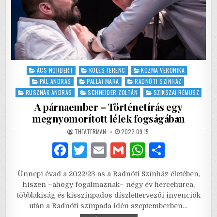
Posted
ÁCS NORBERT
KÖLES FERENC
KOZMA VERONIKA
in
PÁL ANDRÁS
PALLAI MARA
RADNÓTI SZÍNHÁZ
RUSZNÁK ANDRÁS
SCHNEIDER ZOLTÁN
SZIKSZAI RÉMUSZ
A párnaember – Történetírás egy
megnyomorított lélek fogságában
AUTHOR:
PUBLISHED
THEATERMAN
2022.09.15.
DATE:
F
T
E
G
W
S
a
w
m
m
h
h
Ünnepi évad a 2022/23-as a Radnóti Színház életében,
c
it
ai
ai
at
ar
hiszen –ahogy fogalmaznak– négy év hercehurca,
e
te
l
l
s
e
többlakiság és kisszínpados díszlettervezői invenciók
után a Radnóti színpada idén szeptemberben…
b
r
A