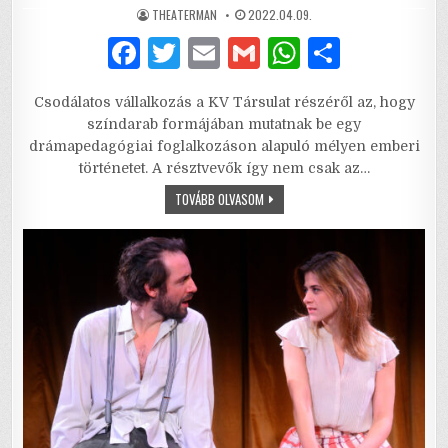
AUTHOR:
PUBLISHED
THEATERMAN
2022.04.09.
DATE:
F
T
E
G
W
S
a
w
m
m
h
h
Csodálatos vállalkozás a KV Társulat részéről az, hogy
c
it
ai
ai
at
ar
színdarab formájában mutatnak be egy
e
te
l
l
s
e
drámapedagógiai foglalkozáson alapuló mélyen emberi
történetet. A résztvevők így nem csak az…
b
r
A
KÖRTÜKÖR
TOVÁBB OLVASOM
o
p
–
KEZDJÜK
o
p
ÚJRA!
k