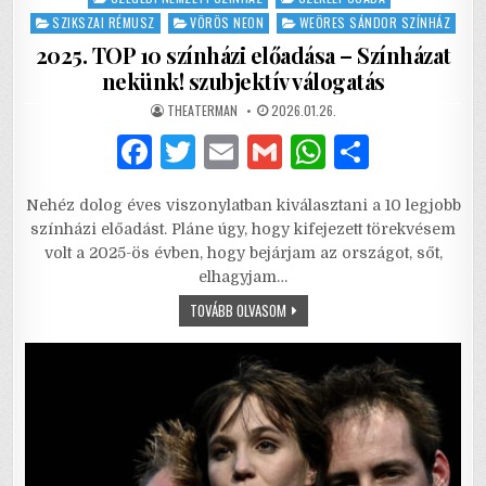
SZIKSZAI RÉMUSZ
VÖRÖS NEON
WEÖRES SÁNDOR SZÍNHÁZ
2025. TOP 10 színházi előadása – Színházat
nekünk! szubjektív válogatás
AUTHOR:
PUBLISHED
THEATERMAN
2026.01.26.
DATE:
F
T
E
G
W
S
a
w
m
m
h
h
Nehéz dolog éves viszonylatban kiválasztani a 10 legjobb
c
it
ai
ai
at
ar
színházi előadást. Pláne úgy, hogy kifejezett törekvésem
e
te
l
l
s
e
volt a 2025-ös évben, hogy bejárjam az országot, sőt,
elhagyjam…
b
r
A
2025.
TOVÁBB OLVASOM
o
p
TOP
10
o
p
SZÍNHÁZI
ELŐADÁSA
–
k
SZÍNHÁZAT
NEKÜNK!
SZUBJEKTÍV
VÁLOGATÁS