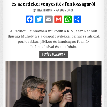
és az érdekérvényesítés fontosságáról
AUTHOR:
PUBLISHED
THEATERMAN
2025.06.08.
DATE:
F
T
E
G
W
S
a
w
m
m
h
h
A Radnóti Színházban működik a RIM, azaz Radnóti
c
it
ai
ai
at
ar
Ifjúsági Műhely. Ez a csapat civilekkel csinál színházat,
e
te
l
l
s
e
pontosabban játékos és tanulságos formák
alkalmazásával és a színház…
b
r
A
MONDANI,
TOVÁBB OLVASOM
o
p
MONDANI,
MONDANI
o
p
–
RIM
RÉSZVÉTELI
k
SZÍNHÁZI
ELŐADÁS
A
KOMMUNIKÁCIÓ
ÉS
AZ
ÉRDEKÉRVÉNYESÍTÉS
FONTOSSÁGÁRÓL