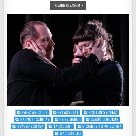
ANGYALOK
TOVÁBB OLVASOM
o
p
AMERIKÁBAN
–
o
p
FELISMERÉSEK
A
TUDAT
k
KÜSZÖBÉN
Posted
KENÉZ ÁGOSTON
KVTÁRSULAT
PROTON SZÍNHÁZ
in
RADNÓTI SZÍNHÁZ
REISZ GÁBOR
SZABÓ DOMOKOS
SZÁGER ZSUZSA
TARR JUDIT
URBANOVITS KRISZTINA
WALTERS LILI