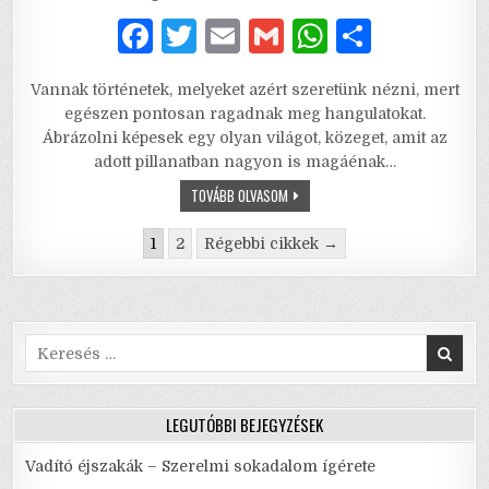
DATE:
F
T
E
G
W
S
a
w
m
m
h
h
Vannak történetek, melyeket azért szeretünk nézni, mert
c
it
ai
ai
at
ar
egészen pontosan ragadnak meg hangulatokat.
e
te
l
l
s
e
Ábrázolni képesek egy olyan világot, közeget, amit az
adott pillanatban nagyon is magáénak…
b
r
A
EGY
TOVÁBB OLVASOM
o
p
CSEPP
MÉZ
Bejegyzés
o
p
–
1
2
Régebbi cikkek →
ÁBRÁND,
navigáció
SZERELEM,
k
CSALÓDÁS,
JAZZ
Search
for:
LEGUTÓBBI BEJEGYZÉSEK
Vadító éjszakák – Szerelmi sokadalom ígérete