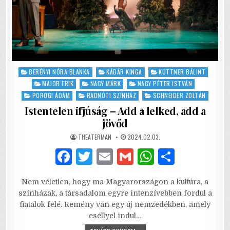
Posted
BERÉNYI NÓRA BLANKA
KÁDÁR KINGA
KUTTNER BÁLINT
in
MAJOR ERIK
NAGY MÁRK
NAGY PÉTER ISTVÁN
POROGI ÁDÁM
RADNÓTI SZÍNHÁZ
SCHNEIDER ZOLTÁN
Istentelen ifjúság – Add a lelked, add a
jövőd
AUTHOR:
PUBLISHED
THEATERMAN
2024.02.03.
DATE:
F
T
E
G
W
S
a
w
m
m
h
h
Nem véletlen, hogy ma Magyarországon a kultúra, a
c
it
ai
ai
at
ar
színházak, a társadalom egyre intenzívebben fordul a
e
te
l
l
s
e
fiatalok felé. Remény van egy új nemzedékben, amely
eséllyel indul…
b
r
A