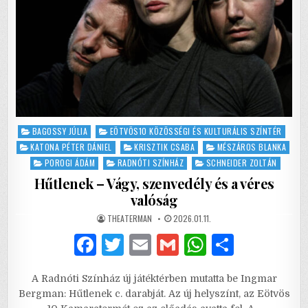
Posted
BAGOSSY JÚLIA
EÖTVÖS10 KÖZÖSSÉGI ÉS KULTURÁLIS SZÍNTÉR
in
KATONA PÉTER DÁNIEL
KRISZTIK CSABA
MÉSZÁROS BLANKA
POROGI ÁDÁM
RADNÓTI SZÍNHÁZ
SCHNEIDER ZOLTÁN
Hűtlenek – Vágy, szenvedély és a véres
valóság
AUTHOR:
PUBLISHED
THEATERMAN
2026.01.11.
DATE:
F
T
E
G
W
S
a
w
m
m
h
h
A Radnóti Színház új játéktérben mutatta be Ingmar
c
it
ai
ai
at
ar
Bergman: Hűtlenek c. darabját. Az új helyszínt, az Eötvös