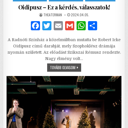
Oidipusz – Ez a kérdés, válasszatok!
AUTHOR:
PUBLISHED
THEATERMAN
2024.04.05.
DATE:
F
T
E
G
W
S
a
w
m
m
h
h
A Radnóti Színház a közelmúltban mutatta be Robert Icke
c
it
ai
ai
at
ar
Oidipusz című darabját, mely Szophoklész drámája
e
te
l
l
s
e
nyomán született. Az előadást Szikszai Rémusz rendezte.
Nagy élmény volt…
b
r
A
OIDIPUSZ
TOVÁBB OLVASOM
o
p
–
EZ
o
p
A
KÉRDÉS,
VÁLASSZATOK!
k