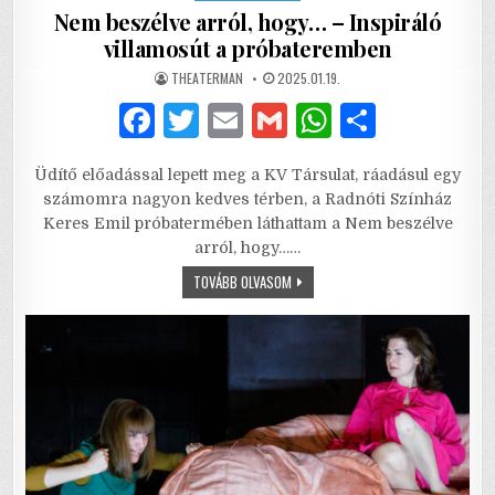
Nem beszélve arról, hogy… – Inspiráló
villamosút a próbateremben
AUTHOR:
PUBLISHED
THEATERMAN
2025.01.19.
DATE:
F
T
E
G
W
S
a
w
m
m
h
h
Üdítő előadással lepett meg a KV Társulat, ráadásul egy
c
it
ai
ai
at
ar
számomra nagyon kedves térben, a Radnóti Színház
e
te
l
l
s
e
Keres Emil próbatermében láthattam a Nem beszélve
arról, hogy……
b
r
A
NEM
TOVÁBB OLVASOM
o
p
BESZÉLVE
ARRÓL,
o
p
HOGY…
–
INSPIRÁLÓ
k
VILLAMOSÚT
A
PRÓBATEREMBEN