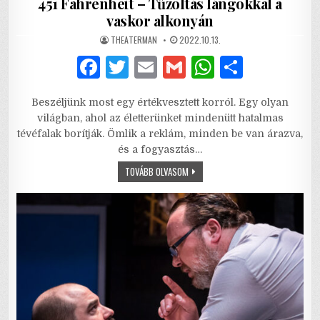
451 Fahrenheit – Tűzoltás lángokkal a
vaskor alkonyán
AUTHOR:
PUBLISHED
THEATERMAN
2022.10.13.
DATE:
F
T
E
G
W
S
a
w
m
m
h
h
Beszéljünk most egy értékvesztett korról. Egy olyan
c
it
ai
ai
at
ar
világban, ahol az életterünket mindenütt hatalmas
e
te
l
l
s
e
tévéfalak borítják. Ömlik a reklám, minden be van árazva,
és a fogyasztás…
b
r
A
451
TOVÁBB OLVASOM
o
p
FAHRENHEIT
–
o
p
TŰZOLTÁS
LÁNGOKKAL
A
k
VASKOR
ALKONYÁN