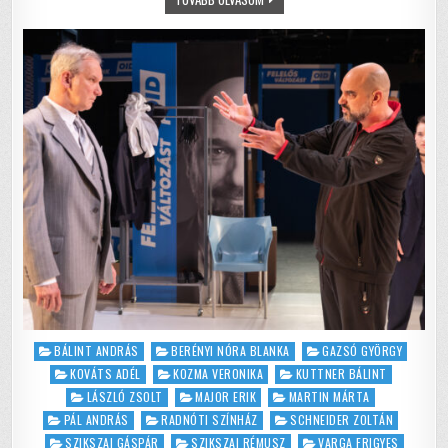
o
p
PELIKÁN
–
o
p
EGY
NÁRCISZTIKUS
SZOCIOPATA
k
MÉRGEZETT
NYILAI
Posted
BÁLINT ANDRÁS
BERÉNYI NÓRA BLANKA
GAZSÓ GYÖRGY
in
KOVÁTS ADÉL
KOZMA VERONIKA
KUTTNER BÁLINT
LÁSZLÓ ZSOLT
MAJOR ERIK
MARTIN MÁRTA
PÁL ANDRÁS
RADNÓTI SZÍNHÁZ
SCHNEIDER ZOLTÁN
SZIKSZAI GÁSPÁR
SZIKSZAI RÉMUSZ
VARGA FRIGYES