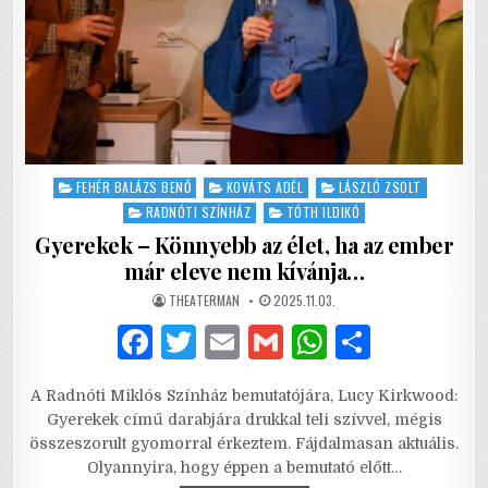
Posted
FEHÉR BALÁZS BENŐ
KOVÁTS ADÉL
LÁSZLÓ ZSOLT
in
RADNÓTI SZÍNHÁZ
TÓTH ILDIKÓ
Gyerekek – Könnyebb az élet, ha az ember
már eleve nem kívánja…
AUTHOR:
PUBLISHED
THEATERMAN
2025.11.03.
DATE:
F
T
E
G
W
S
a
w
m
m
h
h
A Radnóti Miklós Színház bemutatójára, Lucy Kirkwood:
c
it
ai
ai
at
ar
Gyerekek című darabjára drukkal teli szívvel, mégis
e
te
l
l
s
e
összeszorult gyomorral érkeztem. Fájdalmasan aktuális.
Olyannyira, hogy éppen a bemutató előtt…
b
r
A