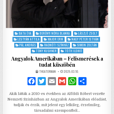
Posted
BATA ÉVA
BERÉNYI NÓRA BLANKA
LÁSZLÓ ZSOLT
in
LESTYÁN ATTILA
MAJOR ERIK
NAGY PÉTER ISTVÁN
PÁL ANDRÁS
RADNÓTI SZÍNHÁZ
SIMON ZOLTÁN
TONY KUSHNER
TÓTH ILDIKÓ
Angyalok Amerikában – Felismerések a
tudat küszöbén
AUTHOR:
PUBLISHED
THEATERMAN
2025.03.10.
DATE:
F
T
E
G
W
S
a
w
m
m
h
h
Akik látták a 2010-es években az Alföldi Róbert vezette
c
it
ai
ai
at
ar
Nemzeti Színházban az Angyalok Amerikában előadást,
e
te
l
l
s
e
tudják és érzik, mit jelent egy lelkileg, érzelmileg,
társadalmi szempontból…
b
r
A