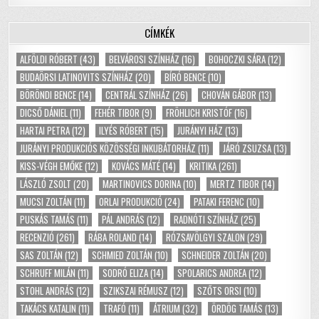
CÍMKÉK
ALFÖLDI RÓBERT
(43)
BELVÁROSI SZÍNHÁZ
(16)
BOHOCZKI SÁRA
(12)
BUDAÖRSI LATINOVITS SZÍNHÁZ
(20)
BÍRÓ BENCE
(10)
BÖRÖNDI BENCE
(14)
CENTRÁL SZÍNHÁZ
(26)
CHOVÁN GÁBOR
(13)
DICSŐ DÁNIEL
(11)
FEHÉR TIBOR
(9)
FRÖHLICH KRISTÓF
(16)
HARTAI PETRA
(12)
ILYÉS RÓBERT
(15)
JURÁNYI HÁZ
(13)
JURÁNYI PRODUKCIÓS KÖZÖSSÉGI INKUBÁTORHÁZ
(11)
JÁRÓ ZSUZSA
(13)
KISS-VÉGH EMŐKE
(12)
KOVÁCS MÁTÉ
(14)
KRITIKA
(261)
LÁSZLÓ ZSOLT
(20)
MARTINOVICS DORINA
(10)
MERTZ TIBOR
(14)
MUCSI ZOLTÁN
(11)
ORLAI PRODUKCIÓ
(24)
PATAKI FERENC
(10)
PUSKÁS TAMÁS
(11)
PÁL ANDRÁS
(12)
RADNÓTI SZÍNHÁZ
(25)
RECENZIÓ
(261)
RÁBA ROLAND
(14)
RÓZSAVÖLGYI SZALON
(29)
SAS ZOLTÁN
(12)
SCHMIED ZOLTÁN
(10)
SCHNEIDER ZOLTÁN
(20)
SCHRUFF MILÁN
(11)
SODRÓ ELIZA
(14)
SPOLARICS ANDREA
(12)
STOHL ANDRÁS
(12)
SZIKSZAI RÉMUSZ
(12)
SZŐTS ORSI
(10)
TAKÁCS KATALIN
(11)
TRAFÓ
(11)
ÁTRIUM
(32)
ÖRDÖG TAMÁS
(13)