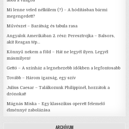
abba a világba
Mi lenne veled nélkülem (?) – A hódításban bármi
megengedett?
Művészet – Barátság és tabula rasa
Angyalok Amerikában 2. rész: Peresztrojka – Balsors,
akit Reagan tép…
Könnyű nekem a föld – Hát ne legyél ilyen. Legyél
másmilyen!
Gettó – A színház a legnehezebb időkben a legfontosabb
Tovább – Három igazság, egy szív
Julius Caesar – Találkozunk Philippinél, hozzátok a
drónokat!
Mágnás Miska – Egy klasszikus operett felemelő
élménnyé zabolázása
ARCHÍVUM