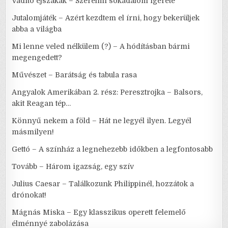
Vadító éjszakák – Szerelmi sokadalom ígérete
Jutalomjáték – Azért kezdtem el írni, hogy bekerüljek
abba a világba
Mi lenne veled nélkülem (?) – A hódításban bármi
megengedett?
Művészet – Barátság és tabula rasa
Angyalok Amerikában 2. rész: Peresztrojka – Balsors,
akit Reagan tép…
Könnyű nekem a föld – Hát ne legyél ilyen. Legyél
másmilyen!
Gettó – A színház a legnehezebb időkben a legfontosabb
Tovább – Három igazság, egy szív
Julius Caesar – Találkozunk Philippinél, hozzátok a
drónokat!
Mágnás Miska – Egy klasszikus operett felemelő
élménnyé zabolázása