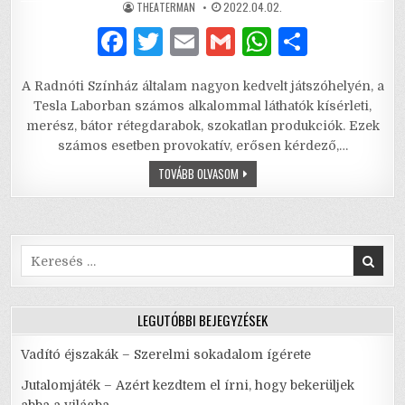
AUTHOR:
PUBLISHED
THEATERMAN
2022.04.02.
DATE:
F
T
E
G
W
S
a
w
m
m
h
h
A Radnóti Színház általam nagyon kedvelt játszóhelyén, a
c
it
ai
ai
at
ar
Tesla Laborban számos alkalommal láthatók kísérleti,
e
te
l
l
s
e
merész, bátor rétegdarabok, szokatlan produkciók. Ezek
számos esetben provokatív, erősen kérdező,…
b
r
A
FELJEGYZÉSEK
TOVÁBB OLVASOM
o
p
AZ
EGÉRLYUKBÓL
o
p
–
FÁJÓ
VALÓSÁG,
k
VAGY
PUSZTÍTÓ
Search
ŐRÜLET?
for:
LEGUTÓBBI BEJEGYZÉSEK
Vadító éjszakák – Szerelmi sokadalom ígérete
Jutalomjáték – Azért kezdtem el írni, hogy bekerüljek