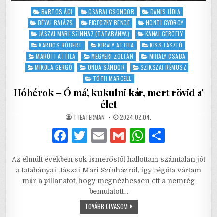
Posted
BARTOS ÁGI
CSABAI CSONGOR
DANIS LÍDIA
in
DÉVAI BALÁZS
FIGECZKY BENCE
HONTI GYÖRGY
JÁSZAI MARI SZÍNHÁZ (TATABÁNYA)
KÁNAI GERGELY
KARDOS RÓBERT
KIRÁLY ATTILA
KISS LÁSZLÓ
MARÓTI ATTILA
MEGYERI ZOLTÁN
MIHÁLY CSABA
MIKOLA GERGŐ
ONDA SÁNDOR
SZIKSZAI RÉMUSZ
TÓTH MARCELL
Hóhérok – Ó má’, kukulni kár, mert rövid a’
élet
AUTHOR:
PUBLISHED
THEATERMAN
2024.02.04.
DATE:
F
T
E
G
W
S
a
w
m
m
h
h
Az elmúlt években sok ismerőstől hallottam számtalan jót
c
it
ai
ai
at
ar
a tatabányai Jászai Mari Színházról, így régóta vártam
e
te
l
l
s
e
már a pillanatot, hogy megnézhessen ott a nemrég
bemutatott…
b
r
A
HÓHÉROK
TOVÁBB OLVASOM
o
p
–