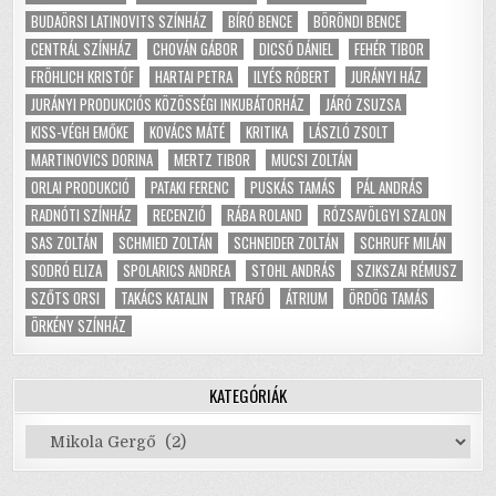
BUDAÖRSI LATINOVITS SZÍNHÁZ
BÍRÓ BENCE
BÖRÖNDI BENCE
CENTRÁL SZÍNHÁZ
CHOVÁN GÁBOR
DICSŐ DÁNIEL
FEHÉR TIBOR
FRÖHLICH KRISTÓF
HARTAI PETRA
ILYÉS RÓBERT
JURÁNYI HÁZ
JURÁNYI PRODUKCIÓS KÖZÖSSÉGI INKUBÁTORHÁZ
JÁRÓ ZSUZSA
KISS-VÉGH EMŐKE
KOVÁCS MÁTÉ
KRITIKA
LÁSZLÓ ZSOLT
MARTINOVICS DORINA
MERTZ TIBOR
MUCSI ZOLTÁN
ORLAI PRODUKCIÓ
PATAKI FERENC
PUSKÁS TAMÁS
PÁL ANDRÁS
RADNÓTI SZÍNHÁZ
RECENZIÓ
RÁBA ROLAND
RÓZSAVÖLGYI SZALON
SAS ZOLTÁN
SCHMIED ZOLTÁN
SCHNEIDER ZOLTÁN
SCHRUFF MILÁN
SODRÓ ELIZA
SPOLARICS ANDREA
STOHL ANDRÁS
SZIKSZAI RÉMUSZ
SZŐTS ORSI
TAKÁCS KATALIN
TRAFÓ
ÁTRIUM
ÖRDÖG TAMÁS
ÖRKÉNY SZÍNHÁZ
KATEGÓRIÁK
Kategóriák