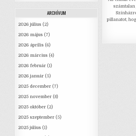
c
számtalan 
e
ARCHÍVUM
Színházró
pillanatot, h
2026 július
(2)
2026 május
(7)
2026 április
(6)
2026 március
(4)
2026 február
(1)
2026 január
(5)
2025 december
(7)
2025 november
(8)
2025 október
(2)
2025 szeptember
(5)
2025 július
(1)