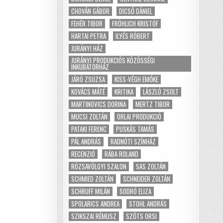
CHOVÁN GÁBOR
DICSŐ DÁNIEL
FEHÉR TIBOR
FRÖHLICH KRISTÓF
HARTAI PETRA
ILYÉS RÓBERT
JURÁNYI HÁZ
JURÁNYI PRODUKCIÓS KÖZÖSSÉGI
INKUBÁTORHÁZ
JÁRÓ ZSUZSA
KISS-VÉGH EMŐKE
KOVÁCS MÁTÉ
KRITIKA
LÁSZLÓ ZSOLT
MARTINOVICS DORINA
MERTZ TIBOR
MUCSI ZOLTÁN
ORLAI PRODUKCIÓ
PATAKI FERENC
PUSKÁS TAMÁS
PÁL ANDRÁS
RADNÓTI SZÍNHÁZ
RECENZIÓ
RÁBA ROLAND
RÓZSAVÖLGYI SZALON
SAS ZOLTÁN
SCHMIED ZOLTÁN
SCHNEIDER ZOLTÁN
SCHRUFF MILÁN
SODRÓ ELIZA
SPOLARICS ANDREA
STOHL ANDRÁS
SZIKSZAI RÉMUSZ
SZŐTS ORSI