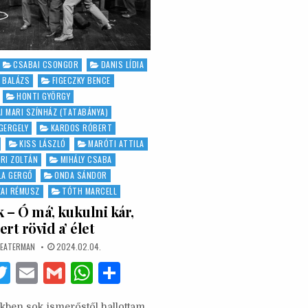
CSABAI CSONGOR
DANIS LÍDIA
I BALÁZS
FIGECZKY BENCE
HONTI GYÖRGY
I MARI SZÍNHÁZ (TATABÁNYA)
GERGELY
KARDOS RÓBERT
KISS LÁSZLÓ
MARÓTI ATTILA
RI ZOLTÁN
MIHÁLY CSABA
LA GERGŐ
ONDA SÁNDOR
ZAI RÉMUSZ
TÓTH MARCELL
– Ó má’, kukulni kár,
rt rövid a’ élet
THOR:
PUBLISHED
EATERMAN
2024.02.04.
DATE:
F
T
E
G
W
S
w
m
m
h
h
ekben sok ismerőstől hallottam