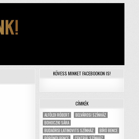
KÖVESS MINKET FACEBOOKON IS!
CÍMKÉK
ALFÖLDI RÓBERT
BELVÁROSI SZÍNHÁZ
BOHOCZKI SÁRA
BUDAÖRSI LATINOVITS SZÍNHÁZ
BÍRÓ BENCE
BÖRÖNDI BENCE
CENTRÁL SZÍNHÁZ