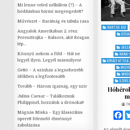
Mi lenne veled nélkülem (?) – A
hódításban bármi megengedett?
Művészet – Barátság és tabula rasa
Posted
BARTOS ÁGI
Angyalok Amerikában 2. rész:
in
DÉVA
Peresztrojka – Balsors, akit Reagan
tép…
JÁSZA
Könnyű nekem a föld – Hát ne
KÁNAI 
legyél ilyen. Legyél másmilyen!
KIRÁLY ATTILA
MEGYE
Gettó – A színház a legnehezebb
MIKO
időkben a legfontosabb
SZIKS
Tovább – Három igazság, egy szív
Hóhérok 
me
Julius Caesar – Találkozunk
Philippinél, hozzátok a drónokat!
AU
TH
Mágnás Miska – Egy klasszikus
operett felemelő élménnyé
a
zabolázása
Az elmúlt év