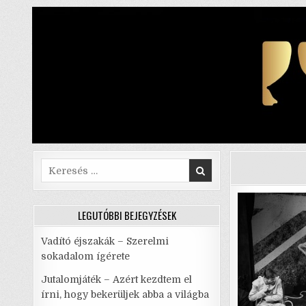
Skip
to
content
Search
for:
LEGUTÓBBI BEJEGYZÉSEK
Vadító éjszakák – Szerelmi
sokadalom ígérete
Jutalomjáték – Azért kezdtem el
írni, hogy bekerüljek abba a világba