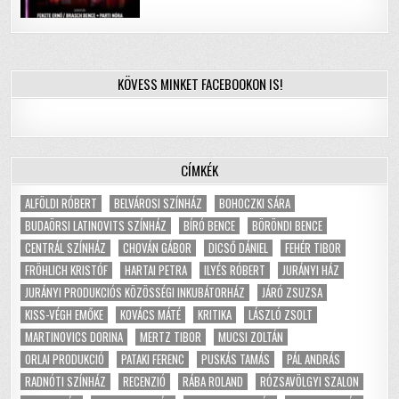
KÖVESS MINKET FACEBOOKON IS!
CÍMKÉK
ALFÖLDI RÓBERT
BELVÁROSI SZÍNHÁZ
BOHOCZKI SÁRA
BUDAÖRSI LATINOVITS SZÍNHÁZ
BÍRÓ BENCE
BÖRÖNDI BENCE
CENTRÁL SZÍNHÁZ
CHOVÁN GÁBOR
DICSŐ DÁNIEL
FEHÉR TIBOR
FRÖHLICH KRISTÓF
HARTAI PETRA
ILYÉS RÓBERT
JURÁNYI HÁZ
JURÁNYI PRODUKCIÓS KÖZÖSSÉGI INKUBÁTORHÁZ
JÁRÓ ZSUZSA
KISS-VÉGH EMŐKE
KOVÁCS MÁTÉ
KRITIKA
LÁSZLÓ ZSOLT
MARTINOVICS DORINA
MERTZ TIBOR
MUCSI ZOLTÁN
ORLAI PRODUKCIÓ
PATAKI FERENC
PUSKÁS TAMÁS
PÁL ANDRÁS
RADNÓTI SZÍNHÁZ
RECENZIÓ
RÁBA ROLAND
RÓZSAVÖLGYI SZALON