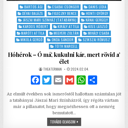
Posted
BARTOS ÁGI
CSABAI CSONGOR
DANIS LÍDIA
in
DÉVAI BALÁZS
FIGECZKY BENCE
HONTI GYÖRGY
JÁSZAI MARI SZÍNHÁZ (TATABÁNYA)
KÁNAI GERGELY
KARDOS RÓBERT
KIRÁLY ATTILA
KISS LÁSZLÓ
MARÓTI ATTILA
MEGYERI ZOLTÁN
MIHÁLY CSABA
MIKOLA GERGŐ
ONDA SÁNDOR
SZIKSZAI RÉMUSZ
TÓTH MARCELL
Hóhérok – Ó má’, kukulni kár, mert rövid a’
élet
AUTHOR:
PUBLISHED
THEATERMAN
2024.02.04.
DATE:
F
T
E
G
W
S
a
w
m
m
h
h
Az elmúlt években sok ismerőstől hallottam számtalan jót
c
it
ai
ai
at
ar
a tatabányai Jászai Mari Színházról, így régóta vártam
e
te
l
l
s
e
már a pillanatot, hogy megnézhessen ott a nemrég
bemutatott…
b
r
A
HÓHÉROK
TOVÁBB OLVASOM
o
p
–