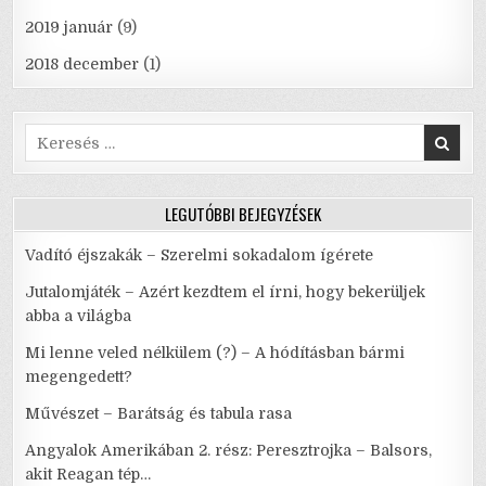
2019 január
(9)
2018 december
(1)
Search
for:
LEGUTÓBBI BEJEGYZÉSEK
Vadító éjszakák – Szerelmi sokadalom ígérete
Jutalomjáték – Azért kezdtem el írni, hogy bekerüljek
abba a világba
Mi lenne veled nélkülem (?) – A hódításban bármi
megengedett?
Művészet – Barátság és tabula rasa
Angyalok Amerikában 2. rész: Peresztrojka – Balsors,
akit Reagan tép…