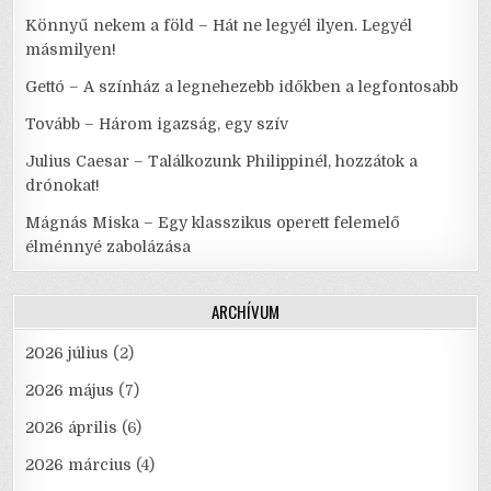
Könnyű nekem a föld – Hát ne legyél ilyen. Legyél
másmilyen!
Gettó – A színház a legnehezebb időkben a legfontosabb
Tovább – Három igazság, egy szív
Julius Caesar – Találkozunk Philippinél, hozzátok a
drónokat!
Mágnás Miska – Egy klasszikus operett felemelő
élménnyé zabolázása
ARCHÍVUM
2026 július
(2)
2026 május
(7)
2026 április
(6)
2026 március
(4)