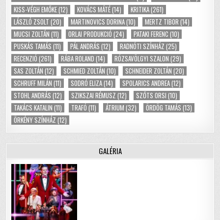
KISS-VÉGH EMŐKE
(12)
KOVÁCS MÁTÉ
(14)
KRITIKA
(261)
LÁSZLÓ ZSOLT
(20)
MARTINOVICS DORINA
(10)
MERTZ TIBOR
(14)
MUCSI ZOLTÁN
(11)
ORLAI PRODUKCIÓ
(24)
PATAKI FERENC
(10)
PUSKÁS TAMÁS
(11)
PÁL ANDRÁS
(12)
RADNÓTI SZÍNHÁZ
(25)
RECENZIÓ
(261)
RÁBA ROLAND
(14)
RÓZSAVÖLGYI SZALON
(29)
SAS ZOLTÁN
(12)
SCHMIED ZOLTÁN
(10)
SCHNEIDER ZOLTÁN
(20)
SCHRUFF MILÁN
(11)
SODRÓ ELIZA
(14)
SPOLARICS ANDREA
(12)
STOHL ANDRÁS
(12)
SZIKSZAI RÉMUSZ
(12)
SZŐTS ORSI
(10)
TAKÁCS KATALIN
(11)
TRAFÓ
(11)
ÁTRIUM
(32)
ÖRDÖG TAMÁS
(13)
ÖRKÉNY SZÍNHÁZ
(12)
GALÉRIA