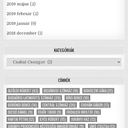
2019 május
(2)
2019 február
(2)
2019 január
(9)
2018 december
(1)
KATEGÓRIÁK
Kategóriák
CÍMKÉK
ALFÖLDI RÓBERT
(43)
BELVÁROSI SZÍNHÁZ
(16)
BOHOCZKI SÁRA
(12)
BUDAÖRSI LATINOVITS SZÍNHÁZ
(20)
BÍRÓ BENCE
(10)
BÖRÖNDI BENCE
(14)
CENTRÁL SZÍNHÁZ
(26)
CHOVÁN GÁBOR
(13)
DICSŐ DÁNIEL
(11)
FEHÉR TIBOR
(9)
FRÖHLICH KRISTÓF
(16)
HARTAI PETRA
(12)
ILYÉS RÓBERT
(15)
JURÁNYI HÁZ
(13)
JURÁNYI PRODUKCIÓS KÖZÖSSÉGI INKUBÁTORHÁZ
(11)
JÁRÓ ZSUZSA
(13)