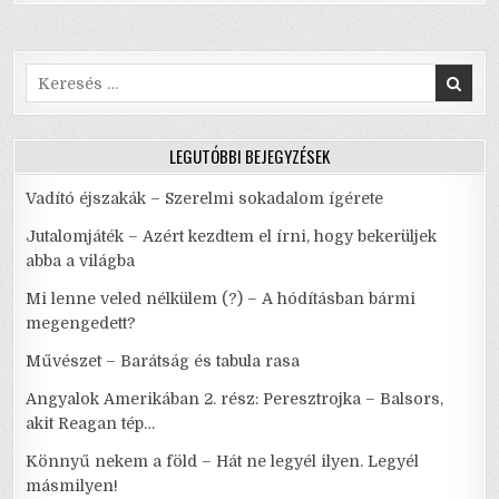
Ó
o
p
MÁ’,
KUKULNI
KÁR,
k
MERT
RÖVID
Search
A’
for:
ÉLET
LEGUTÓBBI BEJEGYZÉSEK
Vadító éjszakák – Szerelmi sokadalom ígérete
Jutalomjáték – Azért kezdtem el írni, hogy bekerüljek
abba a világba
Mi lenne veled nélkülem (?) – A hódításban bármi
megengedett?
Művészet – Barátság és tabula rasa
Angyalok Amerikában 2. rész: Peresztrojka – Balsors,
akit Reagan tép…
Könnyű nekem a föld – Hát ne legyél ilyen. Legyél
másmilyen!