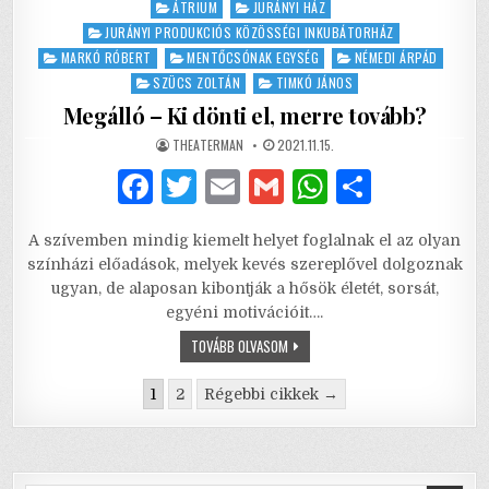
Posted
ÁTRIUM
JURÁNYI HÁZ
in
JURÁNYI PRODUKCIÓS KÖZÖSSÉGI INKUBÁTORHÁZ
MARKÓ RÓBERT
MENTŐCSÓNAK EGYSÉG
NÉMEDI ÁRPÁD
SZÜCS ZOLTÁN
TIMKÓ JÁNOS
Megálló – Ki dönti el, merre tovább?
AUTHOR:
PUBLISHED
THEATERMAN
2021.11.15.
DATE:
F
T
E
G
W
S
a
w
m
m
h
h
A szívemben mindig kiemelt helyet foglalnak el az olyan
c
it
ai
ai
at
ar
színházi előadások, melyek kevés szereplővel dolgoznak
e
te
l
l
s
e
ugyan, de alaposan kibontják a hősök életét, sorsát,
egyéni motivációit….
b
r
A
MEGÁLLÓ
TOVÁBB OLVASOM
o
p
–
KI
Bejegyzés
o
p
DÖNTI
1
2
Régebbi cikkek →
EL,
navigáció
MERRE
k
TOVÁBB?