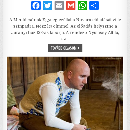
F
T
E
G
W
S
a
w
m
m
h
h
A Mentőcsónak Egység ezúttal a Novara előadását vitte
c
it
ai
ai
at
ar
színpadra, Nézz le! címmel. Az előadás helyszíne a
e
te
l
l
s
e
Jurányi ház 123-as laborja. A rendező Nyulassy Attila,
az…
b
r
A
NÉZZ
TOVÁBB OLVASOM
o
p
LE!
–
o
p
HÁROM
TÖRTÉNET
AZ
k
ÉLETEDBŐL