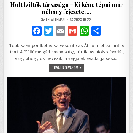
Holt költők társasága – Ki kéne tépni már
néhány fejezetet…
AUTHOR:
PUBLISHED
THEATERMAN
2023.10.22.
DATE:
F
T
E
G
W
S
a
w
m
m
h
h
Több szempontból is szívszorító az Átriumról bármit is
c
it
ai
ai
at
ar
írni. A Kúltúrbrigád csapata úgy tűnik, az utolsó évadát,
e
te
l
l
s
e
vagy ahogy ők nevezik, a végjáték évadát játssza…
b
r
A
HOLT
TOVÁBB OLVASOM
KÖLTŐK
TÁRSASÁGA
o
p
–
KI
o
p
KÉNE
TÉPNI
MÁR
k
NÉHÁNY
FEJEZETET…