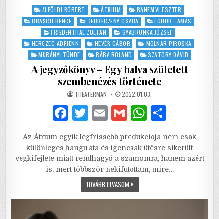
Posted
ALFÖLDI RÓBERT
ÁTRIUM
BÁNFALVI ESZTER
in
BRASCH BENCE
DEBRECZENY CSABA
FODOR TAMÁS
FRIEDENTHAL ZOLTÁN
GYABRONKA JÓZSEF
HERCZEG ADRIENN
HEVÉR GÁBOR
MOLNÁR PIROSKA
MURÁNYI TÜNDE
RÁBA ROLAND
SZATORY DÁVID
A jegyzőkönyv – Egy halva született
szembenézés története
AUTHOR:
PUBLISHED
THEATERMAN
2022.01.03.
DATE:
F
T
E
G
W
S
a
w
m
m
h
h
Az Átrium egyik legfrissebb produkciója nem csak
c
it
ai
ai
at
ar
különleges hangulata és igencsak ütősre sikerült
e
te
l
l
s
e
végkifejlete miatt rendhagyó a számomra, hanem azért
is, mert többször nekifutottam, mire…
b
r
A
A
TOVÁBB OLVASOM
o
p
JEGYZŐKÖNYV
–
o
p
EGY
HALVA
SZÜLETETT