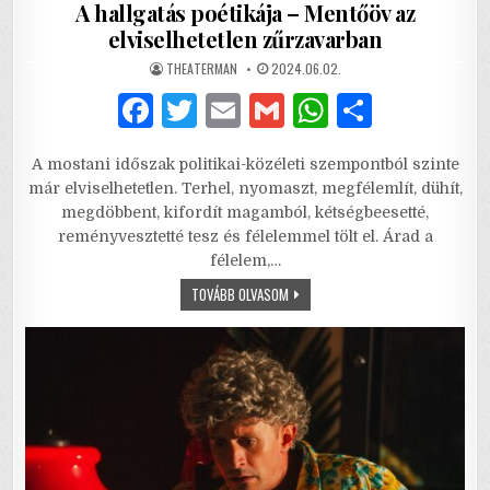
A hallgatás poétikája – Mentőöv az
elviselhetetlen zűrzavarban
AUTHOR:
PUBLISHED
THEATERMAN
2024.06.02.
DATE:
F
T
E
G
W
S
a
w
m
m
h
h
A mostani időszak politikai-közéleti szempontból szinte
c
it
ai
ai
at
ar
már elviselhetetlen. Terhel, nyomaszt, megfélemlít, dühít,
e
te
l
l
s
e
megdöbbent, kifordít magamból, kétségbeesetté,
reményvesztetté tesz és félelemmel tölt el. Árad a
b
r
A
félelem,…
o
p
A
TOVÁBB OLVASOM
HALLGATÁS
o
p
POÉTIKÁJA
–
k
MENTŐÖV
AZ
ELVISELHETETLEN
ZŰRZAVARBAN