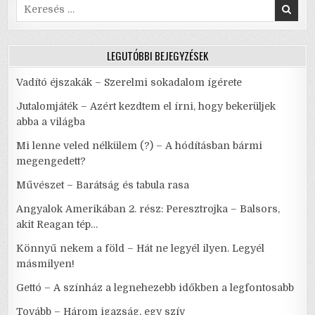
Search
for:
LEGUTÓBBI BEJEGYZÉSEK
Vadító éjszakák – Szerelmi sokadalom ígérete
Jutalomjáték – Azért kezdtem el írni, hogy bekerüljek
abba a világba
Mi lenne veled nélkülem (?) – A hódításban bármi
megengedett?
Művészet – Barátság és tabula rasa
Angyalok Amerikában 2. rész: Peresztrojka – Balsors,
akit Reagan tép…
Könnyű nekem a föld – Hát ne legyél ilyen. Legyél
másmilyen!
Gettó – A színház a legnehezebb időkben a legfontosabb
Tovább – Három igazság, egy szív