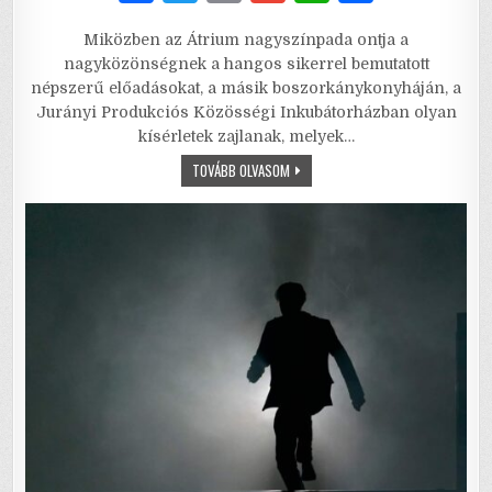
a
w
m
m
h
h
Miközben az Átrium nagyszínpada ontja a
c
it
ai
ai
at
ar
nagyközönségnek a hangos sikerrel bemutatott
e
te
l
l
s
e
népszerű előadásokat, a másik boszorkánykonyháján, a
Jurányi Produkciós Közösségi Inkubátorházban olyan
b
r
A
kísérletek zajlanak, melyek…
o
p
JÁTSZÓHÁZ
TOVÁBB OLVASOM
–
o
p
VELE,
VAGY
k
NÉLKÜLE?