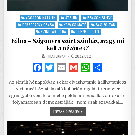
Posted
ÁGOSTON KATALIN
ÁTRIUM
BRASCH BENCE
in
DEBRECZENY CSABA
KOVÁCS MÁTÉ
SAS ZOLTÁN
SZINETÁR DÓRA
TORNYI ILDIKÓ
Bálna – Szigonyra szúrt színház, avagy mi
kell a nézőnek?
AUTHOR:
PUBLISHED
THEATERMAN
2022.09.21.
DATE:
F
T
E
G
W
S
a
w
m
m
h
h
Az elmúlt hónapokban sokat olvashattunk, hallhattunk az
c
it
ai
ai
at
ar
Átriumról. Az átalakuló kultúrtámogatási rendszer
e
te
l
l
s
e
legnagyobb vesztese mellé példásan odaálltak a nézők és
folyamatosan demonstrálják –nem csak szavakkal,…
b
r
A
BÁLNA
TOVÁBB OLVASOM
o
p
–
SZIGONYRA
o
p
SZÚRT
SZÍNHÁZ,
AVAGY
k
MI