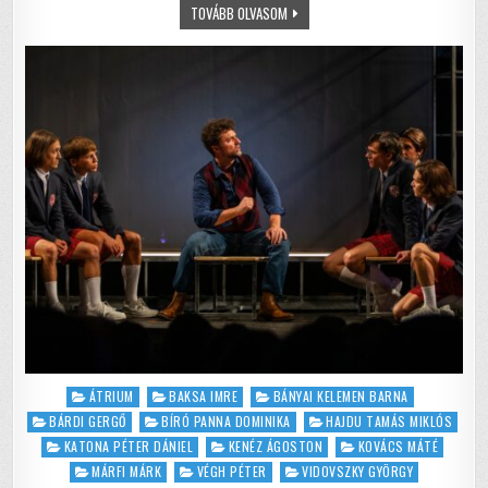
ANYA
TOVÁBB OLVASOM
o
p
CSAK
EGY
o
p
VAN
–
NINCS
k
FELELŐS,
CSAK
SZENVEDÉS
Posted
ÁTRIUM
BAKSA IMRE
BÁNYAI KELEMEN BARNA
in
BÁRDI GERGŐ
BÍRÓ PANNA DOMINIKA
HAJDU TAMÁS MIKLÓS
KATONA PÉTER DÁNIEL
KENÉZ ÁGOSTON
KOVÁCS MÁTÉ
MÁRFI MÁRK
VÉGH PÉTER
VIDOVSZKY GYÖRGY