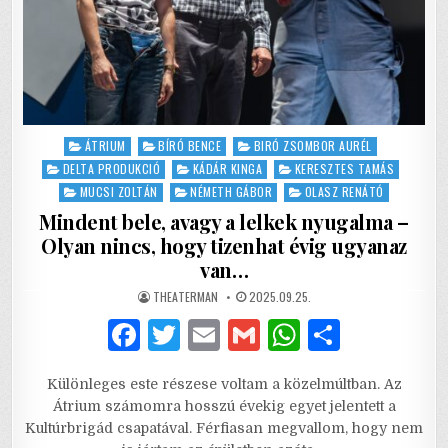
Posted
ÁTRIUM
BÍRÓ BENCE
BIRÓ ZSOMBOR AURÉL
in
DELTA PRODUKCIÓ
KÁDÁR KINGA
KERESZTES TAMÁS
MUCSI ZOLTÁN
NÉMETH GÁBOR
OLASZ RENÁTÓ
Mindent bele, avagy a lelkek nyugalma –
Olyan nincs, hogy tizenhat évig ugyanaz
van…
AUTHOR:
PUBLISHED
THEATERMAN
2025.09.25.
DATE:
F
T
E
G
W
S
a
w
m
m
h
h
Különleges este részese voltam a közelmúltban. Az
c
it
ai
ai
at
ar
Átrium számomra hosszú évekig egyet jelentett a
e
te
l
l
s
e
Kultúrbrigád csapatával. Férfiasan megvallom, hogy nem