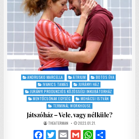
Posted
ANDRUSKO MARCELLA
ÁTRIUM
BOTOS ÉVA
in
IVANICS TAMÁS
JURÁNYI HÁZ
JURÁNYI PRODUKCIÓS KÖZÖSSÉGI INKUBÁTORHÁZ
MENTŐCSÓNAK EGYSÉG
MOHÁCSI ISTVÁN
TERMINÁL WORKHOUSE
Játszóház – Vele, vagy nélküle?
AUTHOR:
PUBLISHED
THEATERMAN
2023.01.21.
DATE:
F
T
E
G
W
S