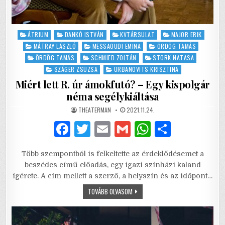
Posted
ÁTRIUM
DANKÓ ISTVÁN
KVTÁRSULAT
MAJOR ERIK
in
MÁTRAY LÁSZLÓ
MESSAOUDI EMINA
ÖRDÖG TAMÁS
ÖRDÖG TAMÁS
SCHMIED ZOLTÁN
STORK NATASA
SZÁGER ZSUZSA
URBANOVITS KRISZTINA
Miért lett R. úr ámokfutó? – Egy kispolgár
néma segélykiáltása
AUTHOR:
PUBLISHED
THEATERMAN
2021.11.24.
DATE:
F
T
E
G
W
S
a
w
m
m
h
h
Több szempontból is felkeltette az érdeklődésemet a
c
it
ai
ai
at
ar
beszédes című előadás, egy igazi színházi kaland
e
te
l
l
s
e
ígérete. A cím mellett a szerző, a helyszín és az időpont…
b
r
A
MIÉRT
TOVÁBB OLVASOM
LETT
R.
o
p
ÚR
ÁMOKFUTÓ?
–