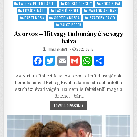
in
KATONA PÉTER DÁNIEL
KOCSIS GERGELY
KOCSIS PÁL
KOVÁCS MÁTÉ
LÁSZLÓ ZSOLT
MÁRTON ANDRÁS
PARTI NÓRA
SÖPTEI ANDREA
SZATORY DÁVID
VALCZ PÉTER
Az orvos – Hit vagy tudomány élve vagy
halva
AUTHOR:
PUBLISHED
THEATERMAN
2023.07.17.
DATE:
F
T
E
G
W
S
a
w
m
m
h
h
Az Átrium Robert Icke: Az orvos című darabjának
c
it
ai
ai
at
ar
bemutatásával kétség kívül hatalmasat robbantott a
e
te
l
l
s
e
színházi évad végén. Ha nem is feltétlenül maga a
történet –bár…
b
r
A
AZ
TOVÁBB OLVASOM
o
p
ORVOS
–
o
p
HIT
VAGY
TUDOMÁNY
k
ÉLVE
VAGY
HALVA