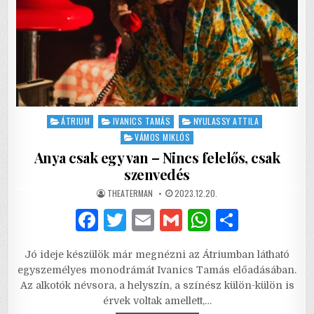
Posted
ÁTRIUM
IVANICS TAMÁS
NYULASSY ATTILA
in
VÁMOS MIKLÓS
Anya csak egy van – Nincs felelős, csak
szenvedés
AUTHOR:
PUBLISHED
THEATERMAN
2023.12.20.
DATE:
F
T
E
G
W
S
a
w
m
m
h
h
Jó ideje készülök már megnézni az Átriumban látható
c
it
ai
ai
at
ar
egyszemélyes monodrámát Ivanics Tamás előadásában.
e
te
l
l
s
e
Az alkotók névsora, a helyszín, a színész külön-külön is
érvek voltak amellett,…
b
r
A