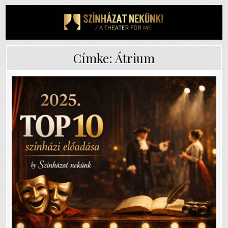
Skip
to
content
Címke:
Átrium