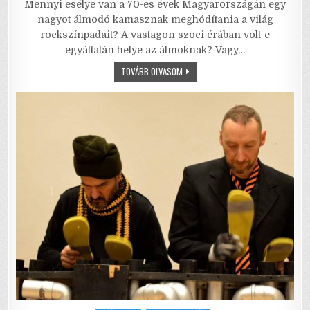
Mennyi esélye van a 70-es évek Magyarországán egy
c
it
ai
ai
at
ar
nagyot álmodó kamasznak meghódítania a világ
e
te
l
l
s
e
rockszínpadait? A vastagon szoci érában volt-e
egyáltalán helye az álmoknak? Vagy…
b
r
A
A
TOVÁBB OLVASOM
o
p
BOGYÓSGYÜMÖLCSKERTÉSZ
FIA
o
p
–
ROKENDROLL
+
k
CSAJOK
+
FÁJÁS.
ÚJRA
ÉS
ÚJRA…