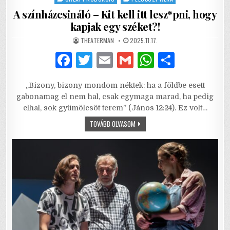
A színházcsináló – Kit kell itt lesz*pni, hogy
kapjak egy széket?!
AUTHOR:
PUBLISHED
THEATERMAN
2025.11.17.
DATE:
F
T
E
G
W
S
a
w
m
m
h
h
„Bizony, bizony mondom néktek: ha a földbe esett
c
it
ai
ai
at
ar
gabonamag el nem hal, csak egymaga marad, ha pedig
e
te
l
l
s
e
elhal, sok gyümölcsöt terem” (János 12:24). Ez volt…
b
r
A
A
TOVÁBB OLVASOM
SZÍNHÁZCSINÁLÓ
–
o
p
KIT
KELL
o
p
ITT
LESZ*PNI,
HOGY
k
KAPJAK
EGY
SZÉKET?!