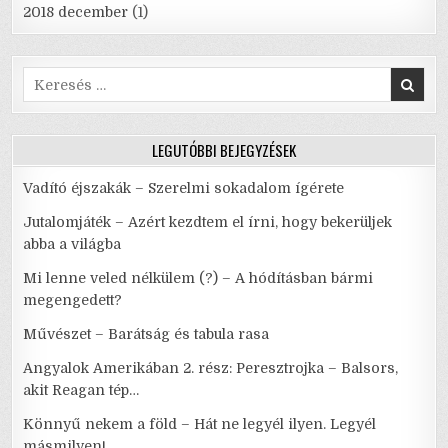
2018 december
(1)
Search
for:
LEGUTÓBBI BEJEGYZÉSEK
Vadító éjszakák – Szerelmi sokadalom ígérete
Jutalomjáték – Azért kezdtem el írni, hogy bekerüljek
abba a világba
Mi lenne veled nélkülem (?) – A hódításban bármi
megengedett?
Művészet – Barátság és tabula rasa
Angyalok Amerikában 2. rész: Peresztrojka – Balsors,
akit Reagan tép…
Könnyű nekem a föld – Hát ne legyél ilyen. Legyél
másmilyen!