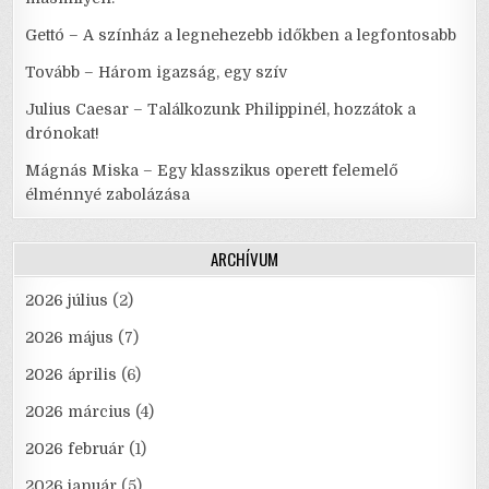
Gettó – A színház a legnehezebb időkben a legfontosabb
Tovább – Három igazság, egy szív
Julius Caesar – Találkozunk Philippinél, hozzátok a
drónokat!
Mágnás Miska – Egy klasszikus operett felemelő
élménnyé zabolázása
ARCHÍVUM
2026 július
(2)
2026 május
(7)
2026 április
(6)
2026 március
(4)
2026 február
(1)
2026 január
(5)