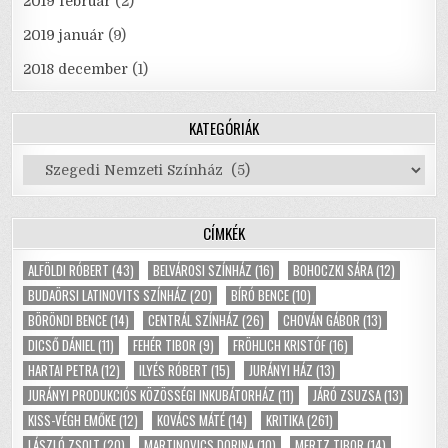
2019 február
(2)
2019 január
(9)
2018 december
(1)
KATEGÓRIÁK
Kategóriák
CÍMKÉK
ALFÖLDI RÓBERT
(43)
BELVÁROSI SZÍNHÁZ
(16)
BOHOCZKI SÁRA
(12)
BUDAÖRSI LATINOVITS SZÍNHÁZ
(20)
BÍRÓ BENCE
(10)
BÖRÖNDI BENCE
(14)
CENTRÁL SZÍNHÁZ
(26)
CHOVÁN GÁBOR
(13)
DICSŐ DÁNIEL
(11)
FEHÉR TIBOR
(9)
FRÖHLICH KRISTÓF
(16)
HARTAI PETRA
(12)
ILYÉS RÓBERT
(15)
JURÁNYI HÁZ
(13)
JURÁNYI PRODUKCIÓS KÖZÖSSÉGI INKUBÁTORHÁZ
(11)
JÁRÓ ZSUZSA
(13)
KISS-VÉGH EMŐKE
(12)
KOVÁCS MÁTÉ
(14)
KRITIKA
(261)
LÁSZLÓ ZSOLT
(20)
MARTINOVICS DORINA
(10)
MERTZ TIBOR
(14)