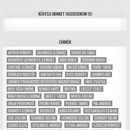
KÖVESS MINKET FACEBOOKON IS!
CÍMKÉK
ALFÖLDI RÓBERT
BELVÁROSI SZÍNHÁZ
BOHOCZKI SÁRA
BUDAÖRSI LATINOVITS SZÍNHÁZ
BÍRÓ BENCE
BÖRÖNDI BENCE
CENTRÁL SZÍNHÁZ
CHOVÁN GÁBOR
DICSŐ DÁNIEL
FEHÉR TIBOR
FRÖHLICH KRISTÓF
HARTAI PETRA
ILYÉS RÓBERT
JURÁNYI HÁZ
JURÁNYI PRODUKCIÓS KÖZÖSSÉGI INKUBÁTORHÁZ
JÁRÓ ZSUZSA
KISS-VÉGH EMŐKE
KOVÁCS MÁTÉ
KRITIKA
LÁSZLÓ ZSOLT
MARTINOVICS DORINA
MERTZ TIBOR
MUCSI ZOLTÁN
ORLAI PRODUKCIÓ
PATAKI FERENC
PUSKÁS TAMÁS
PÁL ANDRÁS
RADNÓTI SZÍNHÁZ
RECENZIÓ
RÁBA ROLAND
RÓZSAVÖLGYI SZALON
SAS ZOLTÁN
SCHMIED ZOLTÁN
SCHNEIDER ZOLTÁN
SCHRUFF MILÁN
SODRÓ ELIZA
SPOLARICS ANDREA
STOHL ANDRÁS
SZIKSZAI RÉMUSZ