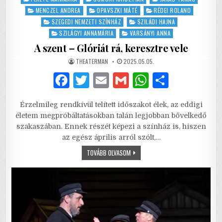
MENCZEL ANDREA
OPAVSZKI MÁTÉ
RÉDEI ROLAND
SZEGEDI NEMZETI SZÍNHÁZ
SZILÁDI HAJNA
SZILÁGYI ANNAMÁRIA
VARSÁNYI ANNA
A szent – Glóriát rá, keresztre vele
AUTHOR:
PUBLISHED
THEATERMAN
2025.05.05.
DATE:
F
T
E
G
W
S
a
w
m
m
h
h
Érzelmileg rendkívül telített időszakot élek, az eddigi
c
it
ai
ai
at
ar
életem megpróbáltatásokban talán legjobban bővelkedő
e
te
l
l
s
e
szakaszában. Ennek részét képezi a színház is, hiszen
az egész április arról szólt,…
b
r
A
A
TOVÁBB OLVASOM
o
p
SZENT
–
o
p
GLÓRIÁT
RÁ,
KERESZTRE
k
VELE