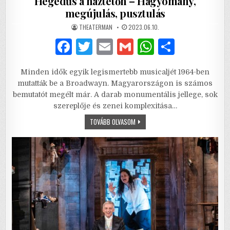
Hegedűs a háztetőn – Hagyomány,
megújulás, pusztulás
AUTHOR:
PUBLISHED
THEATERMAN
2023.06.10.
DATE:
F
T
E
G
W
S
a
w
m
m
h
h
Minden idők egyik legismertebb musicaljét 1964-ben
c
it
ai
ai
at
ar
mutatták be a Broadwayn. Magyarországon is számos
e
te
l
l
s
e
bemutatót megélt már. A darab monumentális jellege, sok
szereplője és zenei komplexitása…
b
r
A
HEGEDŰS
TOVÁBB OLVASOM
o
p
A
HÁZTETŐN
o
p
–
HAGYOMÁNY,
MEGÚJULÁS,
k
PUSZTULÁS