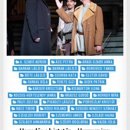
Posted
A. SZABÓ ADRIEN
ÁCS PETRA
ARADI-SZABÓ ANNA
in
BARNÁK LÁSZLÓ
BARNÁK LÁSZLÓ
BOROVICS TAMÁS
BÜTE LÁSZLÓ
CSORBA KATA
ESZTER DÁVID
FARKAS BÉLA
FEKETE GIZI
JUDIK PATRIK
KÁROLYI KRISZTIÁN
KISMÁRTON ILONA
KOCSIS-HERTELENDY JANKA
KRAUSZ GERGŐ
NOVKOV MÍRA
PÁLFI ZOLTÁN
PISKOLTI LÁSZLÓ
POROSZLAY KRISTÓF
RÁCZ TIBOR
RÉDEI ROLAND
SZEGEDI NEMZETI SZÍNHÁZ
SZEGEZDI RÓBERT
SZEMENYEI JÁNOS
SZILÁDI HAJNA
SZILÁGYI ANNAMÁRIA
SZÜGYI BOGLÁRKA
VAJDA JÚLIA