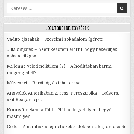
k
Search
for:
LEGUTÓBBI BEJEGYZÉSEK
Vadító éjszakák – Szerelmi sokadalom ígérete
Jutalomjáték – Azért kezdtem el írni, hogy bekerüljek
abba a világba
Mi lenne veled nélkülem (?) – A hódításban bármi
megengedett?
Művészet – Barátság és tabula rasa
Angyalok Amerikában 2. rész: Peresztrojka – Balsors,
akit Reagan tép…
Könnyű nekem a föld – Hát ne legyél ilyen. Legyél
másmilyen!
Gettó – A színház a legnehezebb időkben a legfontosabb