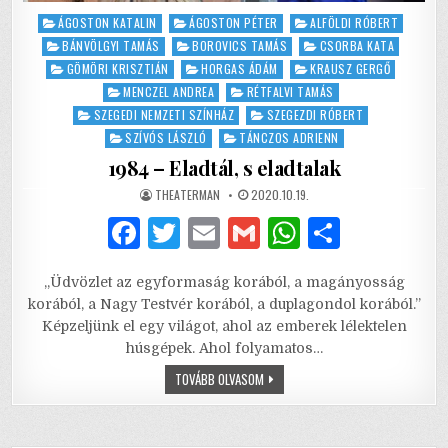
Posted
ÁGOSTON KATALIN
ÁGOSTON PÉTER
ALFÖLDI RÓBERT
in
BÁNVÖLGYI TAMÁS
BOROVICS TAMÁS
CSORBA KATA
GÖMÖRI KRISZTIÁN
HORGAS ÁDÁM
KRAUSZ GERGŐ
MENCZEL ANDREA
RÉTFALVI TAMÁS
SZEGEDI NEMZETI SZÍNHÁZ
SZEGEZDI RÓBERT
SZÍVÓS LÁSZLÓ
TÁNCZOS ADRIENN
1984 – Eladtál, s eladtalak
AUTHOR:
PUBLISHED
THEATERMAN
2020.10.19.
DATE:
F
T
E
G
W
S
a
w
m
m
h
h
„Üdvözlet az egyformaság korából, a magányosság
c
it
ai
ai
at
ar
korából, a Nagy Testvér korából, a duplagondol korából.”
e
te
l
l
s
e
Képzeljünk el egy világot, ahol az emberek lélektelen
húsgépek. Ahol folyamatos…
b
r
A
1984
TOVÁBB OLVASOM
o
p
–
ELADTÁL,
o
p
S
ELADTALAK