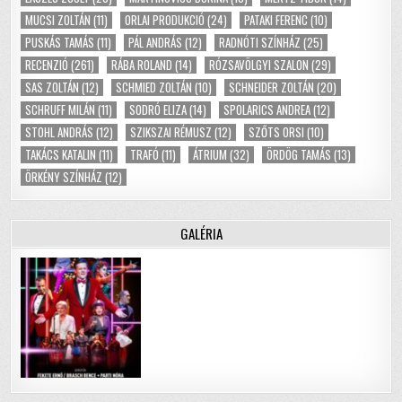
MUCSI ZOLTÁN
(11)
ORLAI PRODUKCIÓ
(24)
PATAKI FERENC
(10)
PUSKÁS TAMÁS
(11)
PÁL ANDRÁS
(12)
RADNÓTI SZÍNHÁZ
(25)
RECENZIÓ
(261)
RÁBA ROLAND
(14)
RÓZSAVÖLGYI SZALON
(29)
SAS ZOLTÁN
(12)
SCHMIED ZOLTÁN
(10)
SCHNEIDER ZOLTÁN
(20)
SCHRUFF MILÁN
(11)
SODRÓ ELIZA
(14)
SPOLARICS ANDREA
(12)
STOHL ANDRÁS
(12)
SZIKSZAI RÉMUSZ
(12)
SZŐTS ORSI
(10)
TAKÁCS KATALIN
(11)
TRAFÓ
(11)
ÁTRIUM
(32)
ÖRDÖG TAMÁS
(13)
ÖRKÉNY SZÍNHÁZ
(12)
GALÉRIA