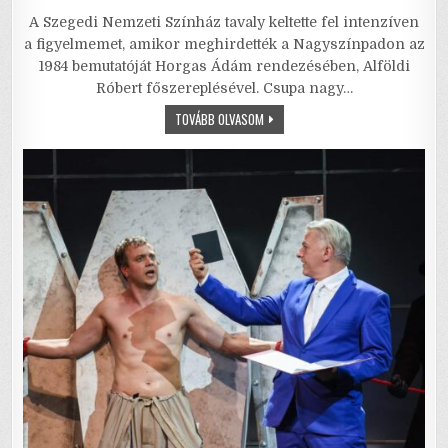
a
w
m
m
h
h
A Szegedi Nemzeti Színház tavaly keltette fel intenzíven
c
it
ai
ai
at
ar
a figyelmemet, amikor meghirdették a Nagyszínpadon az
e
te
l
l
s
e
1984 bemutatóját Horgas Ádám rendezésében, Alföldi
Róbert főszereplésével. Csupa nagy…
b
r
A
NAGYON
TOVÁBB OLVASOM
o
p
NAGYON
NAGYON
o
p
SÖTÉT
DOLOG
–
k
VOLT
EGYSZER
EGY
EMBER…