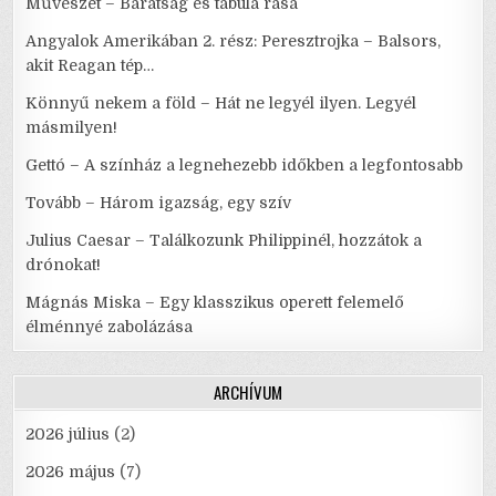
Művészet – Barátság és tabula rasa
Angyalok Amerikában 2. rész: Peresztrojka – Balsors,
akit Reagan tép…
Könnyű nekem a föld – Hát ne legyél ilyen. Legyél
másmilyen!
Gettó – A színház a legnehezebb időkben a legfontosabb
Tovább – Három igazság, egy szív
Julius Caesar – Találkozunk Philippinél, hozzátok a
drónokat!
Mágnás Miska – Egy klasszikus operett felemelő
élménnyé zabolázása
ARCHÍVUM
2026 július
(2)
2026 május
(7)