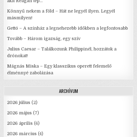
akit Reagan tép…
Könnyű nekem a föld – Hát ne legyél ilyen. Legyél
másmilyen!
Gettó – A színház a legnehezebb időkben a legfontosabb
Tovább – Három igazság, egy szív
Julius Caesar – Találkozunk Philippinél, hozzátok a
drónokat!
Mágnás Miska – Egy klasszikus operett felemelő
élménnyé zabolázása
ARCHÍVUM
2026 július
(2)
2026 május
(7)
2026 április
(6)
2026 március
(4)