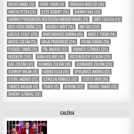
DICSŐ DÁNIEL
(11)
FEHÉR TIBOR
(9)
FRÖHLICH KRISTÓF
(16)
HARTAI PETRA
(12)
ILYÉS RÓBERT
(15)
JURÁNYI HÁZ
(13)
JURÁNYI PRODUKCIÓS KÖZÖSSÉGI INKUBÁTORHÁZ
(11)
JÁRÓ ZSUZSA
(13)
KISS-VÉGH EMŐKE
(12)
KOVÁCS MÁTÉ
(14)
KRITIKA
(261)
LÁSZLÓ ZSOLT
(20)
MARTINOVICS DORINA
(10)
MERTZ TIBOR
(14)
MUCSI ZOLTÁN
(11)
ORLAI PRODUKCIÓ
(24)
PATAKI FERENC
(10)
PUSKÁS TAMÁS
(11)
PÁL ANDRÁS
(12)
RADNÓTI SZÍNHÁZ
(25)
RECENZIÓ
(261)
RÁBA ROLAND
(14)
RÓZSAVÖLGYI SZALON
(29)
SAS ZOLTÁN
(12)
SCHMIED ZOLTÁN
(10)
SCHNEIDER ZOLTÁN
(20)
SCHRUFF MILÁN
(11)
SODRÓ ELIZA
(14)
SPOLARICS ANDREA
(12)
STOHL ANDRÁS
(12)
SZIKSZAI RÉMUSZ
(12)
SZŐTS ORSI
(10)
TAKÁCS KATALIN
(11)
TRAFÓ
(11)
ÁTRIUM
(32)
ÖRDÖG TAMÁS
(13)
ÖRKÉNY SZÍNHÁZ
(12)
GALÉRIA