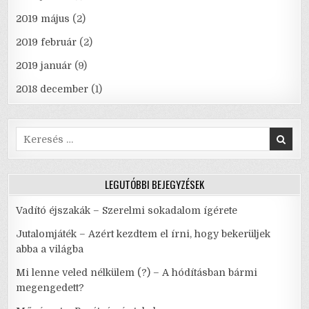
2019 május
(2)
2019 február
(2)
2019 január
(9)
2018 december
(1)
Search
for:
LEGUTÓBBI BEJEGYZÉSEK
Vadító éjszakák – Szerelmi sokadalom ígérete
Jutalomjáték – Azért kezdtem el írni, hogy bekerüljek
abba a világba
Mi lenne veled nélkülem (?) – A hódításban bármi
megengedett?