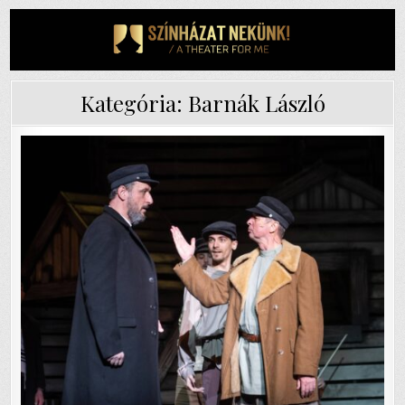
Skip
to
content
Kategória:
Barnák László