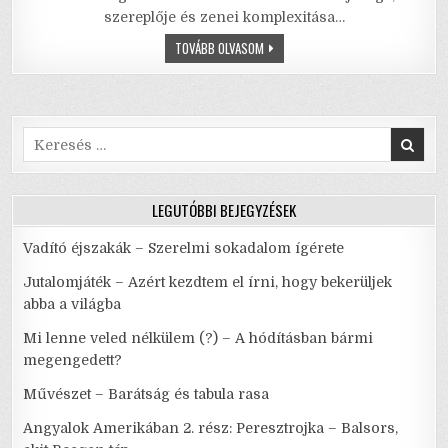
szereplője és zenei komplexitása…
b
r
A
HEGEDŰS
TOVÁBB OLVASOM
o
p
A
HÁZTETŐN
o
p
–
HAGYOMÁNY,
MEGÚJULÁS,
k
PUSZTULÁS
Search
for:
LEGUTÓBBI BEJEGYZÉSEK
Vadító éjszakák – Szerelmi sokadalom ígérete
Jutalomjáték – Azért kezdtem el írni, hogy bekerüljek
abba a világba
Mi lenne veled nélkülem (?) – A hódításban bármi
megengedett?
Művészet – Barátság és tabula rasa
Angyalok Amerikában 2. rész: Peresztrojka – Balsors,