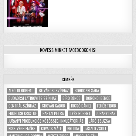
KÖVESS MINKET FACEBOOKON IS!
CÍMKÉK
ALFÖLDI RÓBERT
BELVÁROSI SZÍNHÁZ
BOHOCZKI SÁRA
BUDAÖRSI LATINOVITS SZÍNHÁZ
BÍRÓ BENCE
BÖRÖNDI BENCE
CENTRÁL SZÍNHÁZ
CHOVÁN GÁBOR
DICSŐ DÁNIEL
FEHÉR TIBOR
FRÖHLICH KRISTÓF
HARTAI PETRA
ILYÉS RÓBERT
JURÁNYI HÁZ
JURÁNYI PRODUKCIÓS KÖZÖSSÉGI INKUBÁTORHÁZ
JÁRÓ ZSUZSA
KISS-VÉGH EMŐKE
KOVÁCS MÁTÉ
KRITIKA
LÁSZLÓ ZSOLT