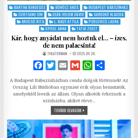
Posted
BARTHA BENDEGÚZ
BÖRÖCZ ÁKOS
BUDAPEST BÁBSZÍNHÁZ
in
CURTEANU ION
DEÁK-VOLOM DÁVID
GARDENÖ KLAUDIA
KRUCSÓ RITA
L. NAGY ATTILA
PODLOVICS LAURA
SPIEGL ANNA
TATAI ZSOLT
Kár, hogy anyádat nem hoztuk el… – ízes,
de nem palacsinta!
AUTHOR:
PUBLISHED
THEATERMAN
2025.05.26.
DATE:
F
T
E
G
W
S
a
w
m
m
h
h
A Budapest Bábszínházban csuda dolgok történnek! Az
c
it
ai
ai
at
ar
Ország Lili Stúdióban egymást érik olyan bemutatók,
e
te
l
l
s
e
amelyektől leesik az állam. Olyan alkotók érkeznek a
színházba, akiket eleve…
b
r
A
KÁR,
TOVÁBB OLVASOM
o
p
HOGY
ANYÁDAT
o
p
NEM
HOZTUK
EL…
k
–