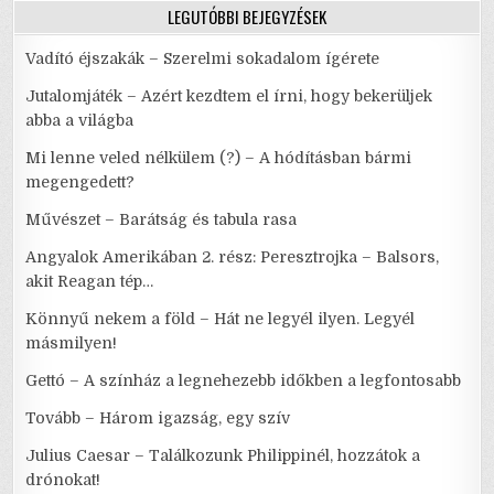
LEGUTÓBBI BEJEGYZÉSEK
Vadító éjszakák – Szerelmi sokadalom ígérete
Jutalomjáték – Azért kezdtem el írni, hogy bekerüljek
abba a világba
Mi lenne veled nélkülem (?) – A hódításban bármi
megengedett?
Művészet – Barátság és tabula rasa
Angyalok Amerikában 2. rész: Peresztrojka – Balsors,
akit Reagan tép…
Könnyű nekem a föld – Hát ne legyél ilyen. Legyél
másmilyen!
Gettó – A színház a legnehezebb időkben a legfontosabb
Tovább – Három igazság, egy szív
Julius Caesar – Találkozunk Philippinél, hozzátok a
drónokat!