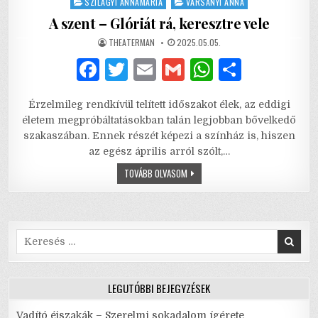
SZILÁGYI ANNAMÁRIA
VARSÁNYI ANNA
A szent – Glóriát rá, keresztre vele
AUTHOR:
PUBLISHED
THEATERMAN
2025.05.05.
DATE:
F
T
E
G
W
S
a
w
m
m
h
h
Érzelmileg rendkívül telített időszakot élek, az eddigi
c
it
ai
ai
at
ar
életem megpróbáltatásokban talán legjobban bővelkedő
e
te
l
l
s
e
szakaszában. Ennek részét képezi a színház is, hiszen
az egész április arról szólt,…
b
r
A
A
TOVÁBB OLVASOM
o
p
SZENT
–
o
p
GLÓRIÁT
RÁ,
KERESZTRE
k
VELE
Search
for:
LEGUTÓBBI BEJEGYZÉSEK
Vadító éjszakák – Szerelmi sokadalom ígérete