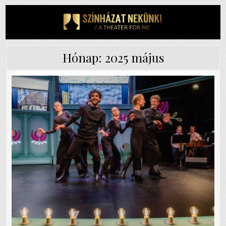
Skip
to
content
Hónap:
2025 május