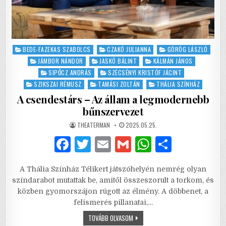
Posted
BEDE-FAZEKAS SZABOLCS
CZAKÓ JULIANNA
GÖRÖG LÁSZLÓ
in
JÁMBOR NÁNDOR
JASKÓ BÁLINT
KÁLMÁN JÁNOS
SIPŐCZ ANDRÁS
SZÉCSÉNYI KRISTÓF JÁCINT
SZIKSZAI RÉMUSZ
TAMÁSI ZOLTÁN
THÁLIA SZÍNHÁZ
A csendestárs – Az állam a legmodernebb
bűnszervezet
AUTHOR:
PUBLISHED
THEATERMAN
2025.05.25.
DATE:
F
T
E
G
W
S
a
w
m
m
h
h
A Thália Színház Télikert játszóhelyén nemrég olyan
c
it
ai
ai
at
ar
színdarabot mutattak be, amitől összeszorult a torkom, és
e
te
l
l
s
e
közben gyomorszájon rúgott az élmény. A döbbenet, a
felismerés pillanatai,…
b
r
A
A
TOVÁBB OLVASOM
o
p
CSENDESTÁRS