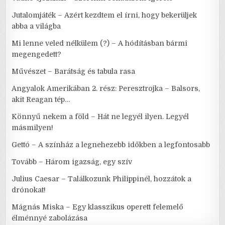
Jutalomjáték – Azért kezdtem el írni, hogy bekerüljek
abba a világba
Mi lenne veled nélkülem (?) – A hódításban bármi
megengedett?
Művészet – Barátság és tabula rasa
Angyalok Amerikában 2. rész: Peresztrojka – Balsors,
akit Reagan tép…
Könnyű nekem a föld – Hát ne legyél ilyen. Legyél
másmilyen!
Gettó – A színház a legnehezebb időkben a legfontosabb
Tovább – Három igazság, egy szív
Julius Caesar – Találkozunk Philippinél, hozzátok a
drónokat!
Mágnás Miska – Egy klasszikus operett felemelő
élménnyé zabolázása