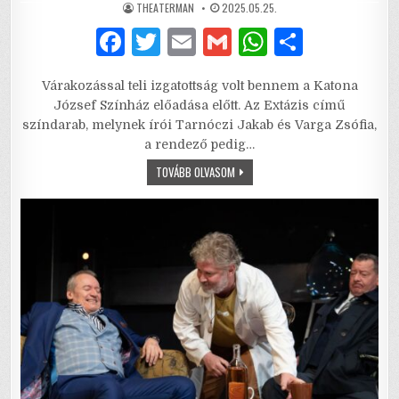
AUTHOR:
PUBLISHED
THEATERMAN
2025.05.25.
DATE:
F
T
E
G
W
S
a
w
m
m
h
h
Várakozással teli izgatottság volt bennem a Katona
c
it
ai
ai
at
ar
József Színház előadása előtt. Az Extázis című
e
te
l
l
s
e
színdarab, melynek írói Tarnóczi Jakab és Varga Zsófia,
a rendező pedig…
b
r
A
EXTÁZIS
TOVÁBB OLVASOM
o
p
–
MIÉRT
o
p
NEM
LEHET
OLYAN,
k
HOGY
EGYSZERŰEN
JÓ?!