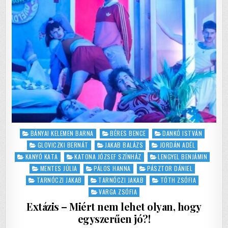
ÍZES,
DE
NEM
PALACSINTA!
Posted
BÁNYAI KELEMEN BARNA
BÉRES BENCE
DANKÓ ISTVÁN
in
GLOVICZKI BERNÁT
JAKAB BALÁZS
JORDÁN ADÉL
KANYÓ KATA
KATONA JÓZSEF SZÍNHÁZ
LENGYEL BENJÁMIN
MENTES JÚLIA
PÁLOS HANNA
PÁSZTOR DÁNIEL
TARNÓCZI JAKAB
TARNÓCZI JAKAB
TÓTH ZSÓFIA
VARGA ZSÓFIA
Extázis – Miért nem lehet olyan, hogy
egyszerűen jó?!