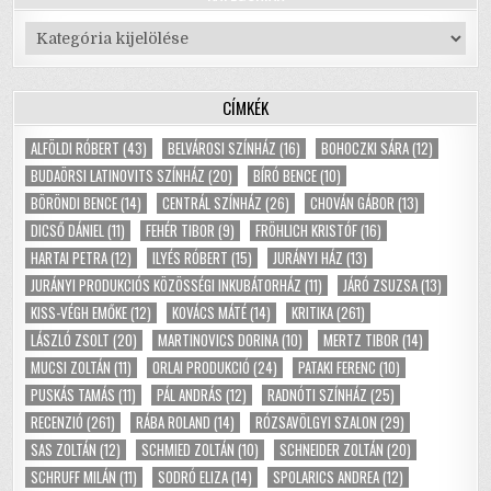
Kategóriák
CÍMKÉK
ALFÖLDI RÓBERT
(43)
BELVÁROSI SZÍNHÁZ
(16)
BOHOCZKI SÁRA
(12)
BUDAÖRSI LATINOVITS SZÍNHÁZ
(20)
BÍRÓ BENCE
(10)
BÖRÖNDI BENCE
(14)
CENTRÁL SZÍNHÁZ
(26)
CHOVÁN GÁBOR
(13)
DICSŐ DÁNIEL
(11)
FEHÉR TIBOR
(9)
FRÖHLICH KRISTÓF
(16)
HARTAI PETRA
(12)
ILYÉS RÓBERT
(15)
JURÁNYI HÁZ
(13)
JURÁNYI PRODUKCIÓS KÖZÖSSÉGI INKUBÁTORHÁZ
(11)
JÁRÓ ZSUZSA
(13)
KISS-VÉGH EMŐKE
(12)
KOVÁCS MÁTÉ
(14)
KRITIKA
(261)
LÁSZLÓ ZSOLT
(20)
MARTINOVICS DORINA
(10)
MERTZ TIBOR
(14)
MUCSI ZOLTÁN
(11)
ORLAI PRODUKCIÓ
(24)
PATAKI FERENC
(10)
PUSKÁS TAMÁS
(11)
PÁL ANDRÁS
(12)
RADNÓTI SZÍNHÁZ
(25)
RECENZIÓ
(261)
RÁBA ROLAND
(14)
RÓZSAVÖLGYI SZALON
(29)
SAS ZOLTÁN
(12)
SCHMIED ZOLTÁN
(10)
SCHNEIDER ZOLTÁN
(20)
SCHRUFF MILÁN
(11)
SODRÓ ELIZA
(14)
SPOLARICS ANDREA
(12)