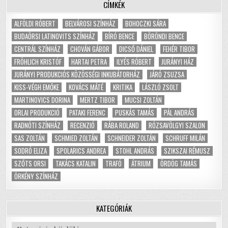
CÍMKÉK
ALFÖLDI RÓBERT
BELVÁROSI SZÍNHÁZ
BOHOCZKI SÁRA
BUDAÖRSI LATINOVITS SZÍNHÁZ
BÍRÓ BENCE
BÖRÖNDI BENCE
CENTRÁL SZÍNHÁZ
CHOVÁN GÁBOR
DICSŐ DÁNIEL
FEHÉR TIBOR
FRÖHLICH KRISTÓF
HARTAI PETRA
ILYÉS RÓBERT
JURÁNYI HÁZ
JURÁNYI PRODUKCIÓS KÖZÖSSÉGI INKUBÁTORHÁZ
JÁRÓ ZSUZSA
KISS-VÉGH EMŐKE
KOVÁCS MÁTÉ
KRITIKA
LÁSZLÓ ZSOLT
MARTINOVICS DORINA
MERTZ TIBOR
MUCSI ZOLTÁN
ORLAI PRODUKCIÓ
PATAKI FERENC
PUSKÁS TAMÁS
PÁL ANDRÁS
RADNÓTI SZÍNHÁZ
RECENZIÓ
RÁBA ROLAND
RÓZSAVÖLGYI SZALON
SAS ZOLTÁN
SCHMIED ZOLTÁN
SCHNEIDER ZOLTÁN
SCHRUFF MILÁN
SODRÓ ELIZA
SPOLARICS ANDREA
STOHL ANDRÁS
SZIKSZAI RÉMUSZ
SZŐTS ORSI
TAKÁCS KATALIN
TRAFÓ
ÁTRIUM
ÖRDÖG TAMÁS
ÖRKÉNY SZÍNHÁZ
KATEGÓRIÁK
Kategóriák