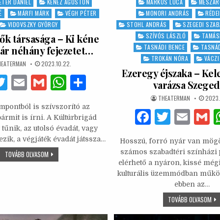
ÉTER DÁNIEL
KENÉZ ÁGOSTON
MÁRKUS LUCA
MÉSZÁR
É
MÁRFI MÁRK
VÉGH PÉTER
MONORI ANDRÁS
RÉDE
VIDOVSZKY GYÖRGY
STOHL ANDRÁS
SZEGEDI SZAB
SZÍVÓS LÁSZLÓ
TAMÁS
ők társasága – Ki kéne
TASNÁDI BENCE
TASNÁD
ár néhány fejezetet…
TROKÁN NÓRA
VÁCZI
THOR:
PUBLISHED
HEATERMAN
2023.10.22.
DATE:
Ezeregy éjszaka – Kel
F
T
E
G
W
S
varázsa Szege
w
m
m
h
h
AUTHOR:
PUBLI
THEATERMAN
2023.
DATE:
mpontból is szívszorító az
it
ai
ai
at
ar
F
T
E
ármit is írni. A Kúltúrbrigád
te
l
l
s
e
a
w
m
 tűnik, az utolsó évadát, vagy
zik, a végjáték évadát játssza…
b
r
A
Hosszú, forró nyár van mögö
c
it
ai
a
számos szabadtéri színházi 
HOLT
TOVÁBB OLVASOM
o
p
e
te
l
KÖLTŐK
elérhető a nyáron, kissé még
TÁRSASÁGA
o
p
–
kulturális üzemmódban műkö
b
r
KI
ebben az…
KÉNE
k
o
TÉPNI
MÁR
EZ
TOVÁBB OLVASOM
NÉHÁNY
ÉJS
o
FEJEZETET…
–
KEL