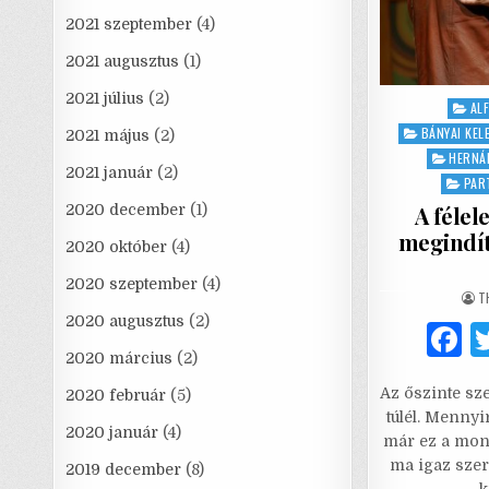
2021 szeptember
(4)
2021 augusztus
(1)
2021 július
(2)
Post
AL
in
BÁNYAI KEL
2021 május
(2)
HERNÁD
2021 január
(2)
PAR
A félel
2020 december
(1)
megindít
2020 október
(4)
2020 szeptember
(4)
A
T
2020 augusztus
(2)
2020 március
(2)
a
Az őszinte sz
2020 február
(5)
c
túlél. Menny
e
2020 január
(4)
már ez a mond
ma igaz szer
2019 december
(8)
k