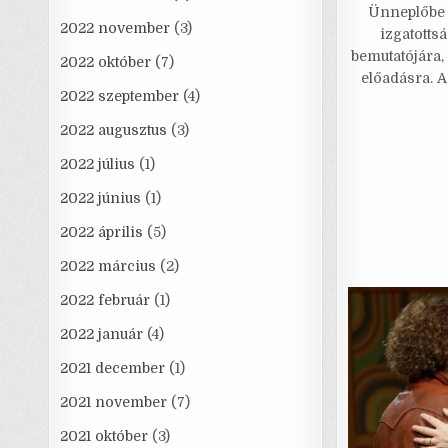
Ünneplőbe ö
c
2022 november
(3)
izgatotts
e
bemutatójára,
2022 október
(7)
előadásra. A
2022 szeptember
(4)
2022 augusztus
(3)
2022 július
(1)
2022 június
(1)
2022 április
(5)
2022 március
(2)
2022 február
(1)
2022 január
(4)
2021 december
(1)
2021 november
(7)
2021 október
(3)