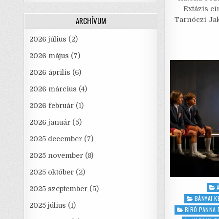
e
Extázis c
ARCHÍVUM
Tarnóczi Jak
2026 július
(2)
2026 május
(7)
2026 április
(6)
2026 március
(4)
2026 február
(1)
2026 január
(5)
2025 december
(7)
2025 november
(8)
2025 október
(2)
Pos
2025 szeptember
(5)
in
BÁNYAI K
2025 július
(1)
BÍRÓ PANNA 