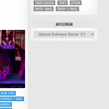
p
RCISZTIKUS
TAKÁCS KATALIN
TRAFÓ
ÁTRIUM
OCIOPATA
RGEZETT
ÖRDÖG TAMÁS
ÖRKÉNY SZÍNHÁZ
LAI
KATEGÓRIÁK
Kategóriák
EHUMI DÓRI
JURONICS TAMÁS
 ANDRÁS