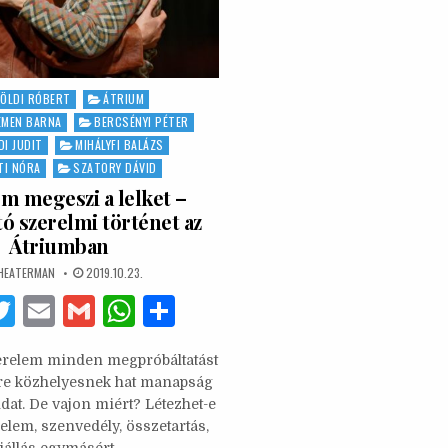
ed
FÖLDI RÓBERT
ÁTRIUM
EMEN BARNA
BERCSÉNYI PÉTER
I JUDIT
MIHÁLYFI BALÁZS
TI NÓRA
SZATORY DÁVID
em megeszi a lelket –
ó szerelmi történet az
Átriumban
UTHOR:
PUBLISHED
HEATERMAN
2019.10.23.
DATE:
F
T
E
G
W
S
w
m
m
h
h
erelem minden megpróbáltatást
it
ai
ai
at
ar
ire közhelyesnek hat manapság
te
l
l
s
e
at. De vajon miért? Létezhet-e
elem, szenvedély, összetartás,
b
r
A
iállás egymásért,…