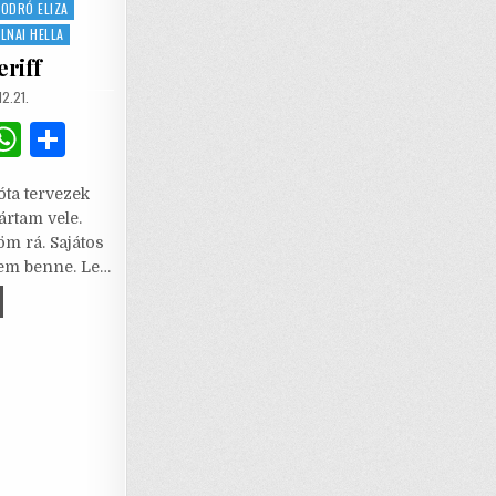
ODRÓ ELIZA
LNAI HELLA
eriff
SHED
2.21.
G
W
S
m
h
h
óta tervezek
i
at
ar
rtam vele.
l
s
e
öm rá. Sajátos
nnem benne. Le…
A
p
HÁNY
AI
p
IFF