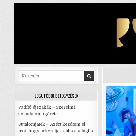
Skip
to
content
Search
for:
LEGUTÓBBI BEJEGYZÉSEK
Vadító éjszakák – Szerelmi
sokadalom ígérete
Jutalomjáték – Azért kezdtem el
írni, hogy bekerüljek abba a világba