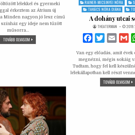
RAINER-MICSINYEI NÓRA
S
ltözött lélekkel és gyermeki
it
ai
ai
at
ar
TAKÁCS NÓRA DIÁNA
TO
ággal érkeztem az Átrium új
te
l
l
s
e
A dohány utcai s
 a Minden nagyon jó lesz című
 színház egy ideje nem tűzött
b
r
A
AUTHOR:
PUBLI
THEATERMAN
2019.1
DATE:
műsorra…
o
p
F
T
E
MINDEN
TOVÁBB OLVASOM
NAGYON
o
p
a
w
m
JÓ
LESZ
Van egy előadás, amit évek 
k
c
it
ai
a
–
ÉLETIGENLÉS,
megnézni, mégis sokáig vá
AVAGY
e
te
l
Tudtam, hogy fel kell készüln
A
HALÁLNÁL
lélekállapotban kell részt ve
b
r
MÉG
MINDIG
A
TOVÁBB OLVASOM
JOBB
o
DO
EZ
UTC
A
o
SER
RÜHES
ÉLET
k