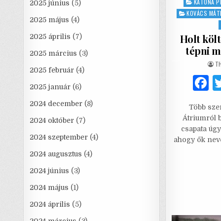
KATONA P
2025 június
(5)
KOVÁCS MÁT
2025 május
(4)
Holt költ
2025 április
(7)
tépni m
2025 március
(3)
AU
T
2025 február
(4)
2025 január
(6)
a
2024 december
(8)
Több sze
c
Átriumról b
2024 október
(7)
e
csapata úgy
2024 szeptember
(4)
ahogy ők neve
2024 augusztus
(4)
2024 június
(3)
2024 május
(1)
2024 április
(5)