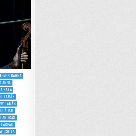
ODÁK
RÁZSA
EGEDEN
ELEMEN BARNA
S ANNA
A KATA
EG TAMÁS
NY TAMÁS
DI ÁDÁM
I ANDRÁS
DI ÁRPÁD
Y CSILLA