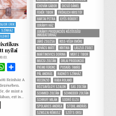
CHOVÁN GÁBOR
DICSŐ DÁNIEL
FEHÉR TIBOR
FRÖHLICH KRISTÓF
HARTAI PETRA
ILYÉS RÓBERT
MAJOR ERIK
JURÁNYI HÁZ
 SZÍNHÁZ
JURÁNYI PRODUKCIÓS KÖZÖSSÉGI
INKUBÁTORHÁZ
ILDIKÓ
JÁRÓ ZSUZSA
KISS-VÉGH EMŐKE
isztikus
KOVÁCS MÁTÉ
KRITIKA
LÁSZLÓ ZSOLT
t nyilai
MARTINOVICS DORINA
MERTZ TIBOR
SHED
10.03.
MUCSI ZOLTÁN
ORLAI PRODUKCIÓ
G
W
S
PATAKI FERENC
PUSKÁS TAMÁS
m
h
h
PÁL ANDRÁS
RADNÓTI SZÍNHÁZ
RECENZIÓ
RÁBA ROLAND
nóti Színház A
i
at
ar
dezésében.
RÓZSAVÖLGYI SZALON
SAS ZOLTÁN
l
s
e
ör, de mint a
SCHMIED ZOLTÁN
SCHNEIDER ZOLTÁN
ában, ezt is…
A
SCHRUFF MILÁN
SODRÓ ELIZA
SPOLARICS ANDREA
STOHL ANDRÁS
p
IKÁN
SZIKSZAI RÉMUSZ
SZŐTS ORSI
Y