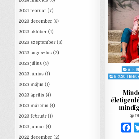
2024 március
(3)
2024 február
(7)
2023 december
(8)
2023 október
(4)
2023 szeptember
(3)
2023 augusztus
(2)
2023 július
(3)
Posted
ÁTRIU
2023 június
(1)
in
BRASCH BENC
2023 május
(1)
Minde
2023 április
(4)
életigenl
2023 március
(4)
mindig 
AU
TH
2023 február
(1)
2023 január
(4)
a
2022 december
(2)