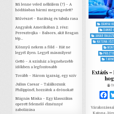
Mi lenne veled nélkülem (?) – A
hódításban bármi megengedett?
Művészet – Barátság és tabula rasa
Posted
BÁNYAI K
Angyalok Amerikában 2. rész:
in
DANKÓ 
Peresztrojka – Balsors, akit Reagan
JAKAB BALÁZ
tép…
KATONA JÓZ
Könnyű nekem a föld – Hát ne
MENT
legyél ilyen. Legyél másmilyen!
PÁSZTO
TARNÓ
Gettó – A színház a legnehezebb
időkben a legfontosabb
Extázis –
Tovább – Három igazság, egy szív
hog
Julius Caesar – Találkozunk
AU
T
Philippinél, hozzátok a drónokat!
Mágnás Miska – Egy klasszikus
a
operett felemelő élménnyé
Várakozással 
c
zabolázása
Katona Józs