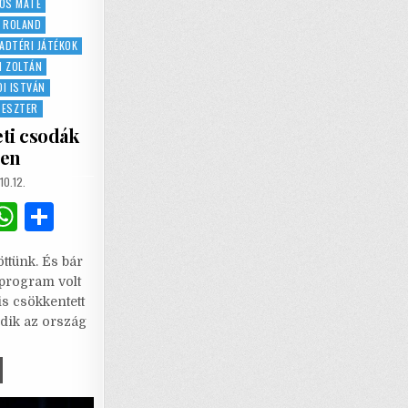
OS MÁTÉ
I ROLAND
ADTÉRI JÁTÉKOK
I ZOLTÁN
I ISTVÁN
 ESZTER
eti csodák
den
SHED
10.12.
G
W
S
m
h
h
ttünk. És bár
i
at
ar
program volt
l
s
e
is csökkentett
dik az ország
A
p
EREGY
ZAKA
p
ETI