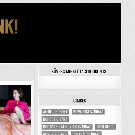
KÖVESS MINKET FACEBOOKON IS!
CÍMKÉK
ALFÖLDI RÓBERT
BELVÁROSI SZÍNHÁZ
BOHOCZKI SÁRA
BUDAÖRSI LATINOVITS SZÍNHÁZ
BÍRÓ BENCE
BÖRÖNDI BENCE
CENTRÁL SZÍNHÁZ