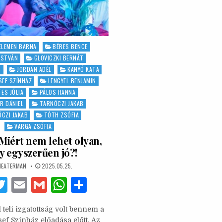
ELEMEN BARNA
BÉRES BENCE
ISTVÁN
GLOVICZKI BERNÁT
S
JORDÁN ADÉL
KANYÓ KATA
SEF SZÍNHÁZ
LENGYEL BENJÁMIN
ES JÚLIA
PÁLOS HANNA
R DÁNIEL
TARNÓCZI JAKAB
CZI JAKAB
TÓTH ZSÓFIA
VARGA ZSÓFIA
 Miért nem lehet olyan,
y egyszerűen jó?!
THOR:
PUBLISHED
HEATERMAN
2025.05.25.
DATE:
F
T
E
G
W
S
w
m
m
h
h
teli izgatottság volt bennem a
it
ai
ai
at
ar
ef Színház előadása előtt. Az