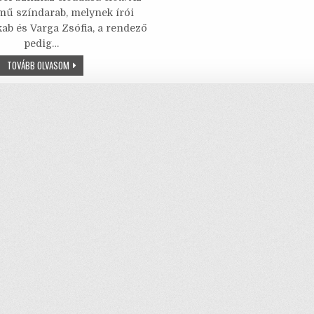
te
l
l
s
e
ímű színdarab, melynek írói
ab és Varga Zsófia, a rendező
b
r
A
pedig…
o
p
EXTÁZIS
TOVÁBB OLVASOM
–
o
p
MIÉRT
NEM
k
LEHET
OLYAN,
HOGY
EGYSZERŰEN
JÓ?!