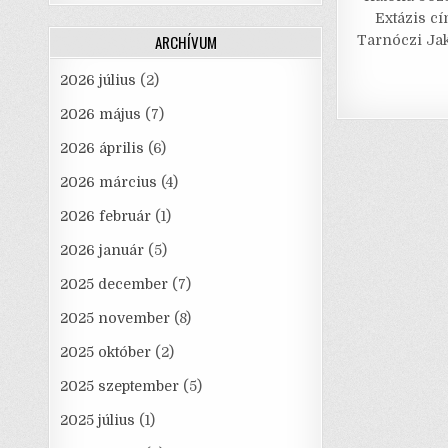
e
Extázis c
ARCHÍVUM
Tarnóczi Jak
2026 július
(2)
2026 május
(7)
2026 április
(6)
2026 március
(4)
2026 február
(1)
2026 január
(5)
2025 december
(7)
2025 november
(8)
2025 október
(2)
2025 szeptember
(5)
2025 július
(1)