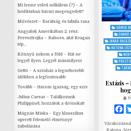
Mi lenne veled nélkülem (?) – A
hódításban bármi megengedett?
Művészet – Barátság és tabula rasa
Posted
BÁNYAI K
Angyalok Amerikában 2. rész:
in
DANKÓ 
Peresztrojka – Balsors, akit Reagan
JAKAB BALÁZ
tép…
KATONA JÓZ
Könnyű nekem a föld – Hát ne
MENT
legyél ilyen. Legyél másmilyen!
PÁSZTO
TARNÓ
Gettó – A színház a legnehezebb
időkben a legfontosabb
Extázis –
Tovább – Három igazság, egy szív
hog
Julius Caesar – Találkozunk
AU
T
Philippinél, hozzátok a drónokat!
Mágnás Miska – Egy klasszikus
a
operett felemelő élménnyé
Várakozással 
c
zabolázása
Katona Józs