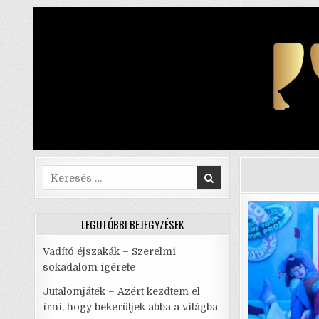
Skip
to
content
Search
for:
LEGUTÓBBI BEJEGYZÉSEK
Vadító éjszakák – Szerelmi
sokadalom ígérete
Jutalomjáték – Azért kezdtem el
írni, hogy bekerüljek abba a világba