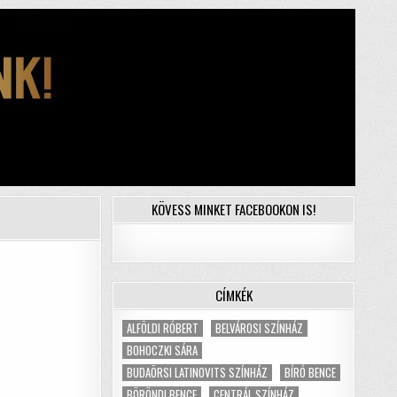
KÖVESS MINKET FACEBOOKON IS!
CÍMKÉK
ALFÖLDI RÓBERT
BELVÁROSI SZÍNHÁZ
BOHOCZKI SÁRA
BUDAÖRSI LATINOVITS SZÍNHÁZ
BÍRÓ BENCE
BÖRÖNDI BENCE
CENTRÁL SZÍNHÁZ