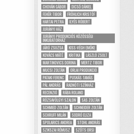
CHOVÁN GÁBOR
DICSŐ DÁNIEL
FEHÉR TIBOR
FRÖHLICH KRISTÓF
HARTAI PETRA
ILYÉS RÓBERT
JURÁNYI HÁZ
JURÁNYI PRODUKCIÓS KÖZÖSSÉGI
INKUBÁTORHÁZ
JÁRÓ ZSUZSA
KISS-VÉGH EMŐKE
KOVÁCS MÁTÉ
KRITIKA
LÁSZLÓ ZSOLT
MARTINOVICS DORINA
MERTZ TIBOR
MUCSI ZOLTÁN
ORLAI PRODUKCIÓ
PATAKI FERENC
PUSKÁS TAMÁS
PÁL ANDRÁS
RADNÓTI SZÍNHÁZ
RECENZIÓ
RÁBA ROLAND
RÓZSAVÖLGYI SZALON
SAS ZOLTÁN
SCHMIED ZOLTÁN
SCHNEIDER ZOLTÁN
SCHRUFF MILÁN
SODRÓ ELIZA
SPOLARICS ANDREA
STOHL ANDRÁS
SZIKSZAI RÉMUSZ
SZŐTS ORSI