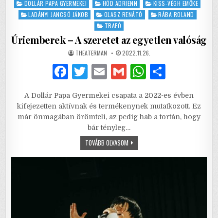
Posted
DOLLÁR PAPA GYERMEKEI
HÓD ADRIENN
KISS-VÉGH EMŐKE
in
LADÁNYI JANCSÓ JÁKOB
OLASZ RENÁTÓ
RÁBA ROLAND
TRAFÓ
Úriemberek – A szeretet az egyetlen valóság
AUTHOR:
PUBLISHED
THEATERMAN
2022.11.26.
DATE:
F
T
E
G
W
S
a
w
m
m
h
h
A Dollár Papa Gyermekei csapata a 2022-es évben
c
it
ai
ai
at
ar
kifejezetten aktívnak és termékenynek mutatkozott. Ez
e
te
l
l
s
e
már önmagában örömteli, az pedig hab a tortán, hogy
bár tényleg…
b
r
A
ÚRIEMBEREK
TOVÁBB OLVASOM
o
p
–
A
o
p
SZERETET
AZ
EGYETLEN
k
VALÓSÁG