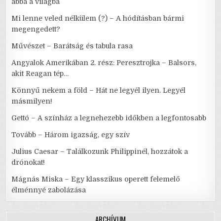
abba a világba
Mi lenne veled nélkülem (?) – A hódításban bármi
megengedett?
Művészet – Barátság és tabula rasa
Angyalok Amerikában 2. rész: Peresztrojka – Balsors,
akit Reagan tép…
Könnyű nekem a föld – Hát ne legyél ilyen. Legyél
másmilyen!
Gettó – A színház a legnehezebb időkben a legfontosabb
Tovább – Három igazság, egy szív
Julius Caesar – Találkozunk Philippinél, hozzátok a
drónokat!
Mágnás Miska – Egy klasszikus operett felemelő
élménnyé zabolázása
ARCHÍVUM