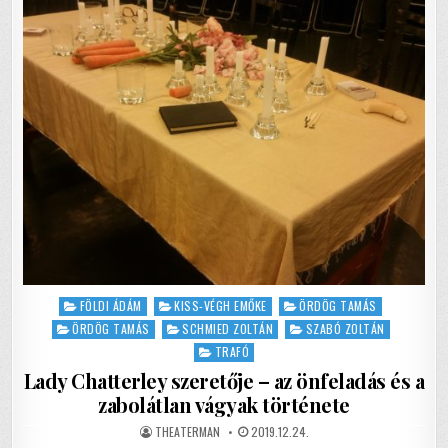
TÁRSADALOM-
ÁTVILÁGÍTÁS
k
Posted
FÖLDI ÁDÁM
KISS-VÉGH EMŐKE
ÖRDÖG TAMÁS
in
ÖRDÖG TAMÁS
SCHMIED ZOLTÁN
SZABÓ ZOLTÁN
TRAFÓ
Lady Chatterley szeretője – az önfeladás és a
zabolátlan vágyak története
AUTHOR:
PUBLISHED
THEATERMAN
2019.12.24.
DATE: