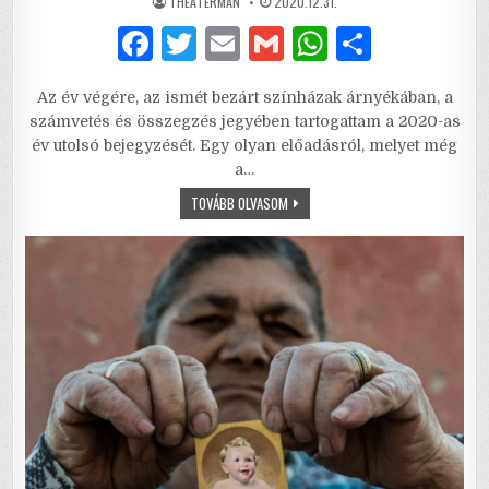
AUTHOR:
PUBLISHED
THEATERMAN
2020.12.31.
DATE:
F
T
E
G
W
S
a
w
m
m
h
h
Az év végére, az ismét bezárt színházak árnyékában, a
c
it
ai
ai
at
ar
számvetés és összegzés jegyében tartogattam a 2020-as
e
te
l
l
s
e
év utolsó bejegyzését. Egy olyan előadásról, melyet még
a…
b
r
A
SZÉGYEN
TOVÁBB OLVASOM
o
p
–
A
o
p
2020-
AS
ESZTENDŐ
k
MARGÓJÁRA