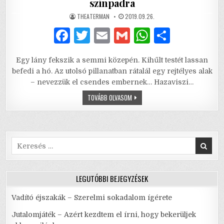
színpadra
AUTHOR:
PUBLISHED
THEATERMAN
2019.09.26.
DATE:
F
T
E
G
W
S
a
w
m
m
h
h
Egy lány fekszik a semmi közepén. Kihűlt testét lassan
c
it
ai
ai
at
ar
befedi a hó. Az utolsó pillanatban rátalál egy rejtélyes alak
e
te
l
l
s
e
– nevezzük el csendes embernek… Hazaviszi…
b
r
A
ÁRVÁCSKA
TOVÁBB OLVASOM
–
A
o
p
CSENDES
EMBER
o
p
VISSZATÉRÉSE
A
SZÍNPADRA
Search
k
for:
LEGUTÓBBI BEJEGYZÉSEK
Vadító éjszakák – Szerelmi sokadalom ígérete
Jutalomjáték – Azért kezdtem el írni, hogy bekerüljek