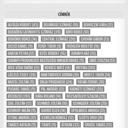
CÍMKÉK
ALFÖLDI RÓBERT
(43)
BELVÁROSI SZÍNHÁZ
(16)
BOHOCZKI SÁRA
(12)
BUDAÖRSI LATINOVITS SZÍNHÁZ
(20)
BÍRÓ BENCE
(10)
BÖRÖNDI BENCE
(14)
CENTRÁL SZÍNHÁZ
(26)
CHOVÁN GÁBOR
(13)
DICSŐ DÁNIEL
(11)
FEHÉR TIBOR
(9)
FRÖHLICH KRISTÓF
(16)
HARTAI PETRA
(12)
ILYÉS RÓBERT
(15)
JURÁNYI HÁZ
(13)
JURÁNYI PRODUKCIÓS KÖZÖSSÉGI INKUBÁTORHÁZ
(11)
JÁRÓ ZSUZSA
(13)
KISS-VÉGH EMŐKE
(12)
KOVÁCS MÁTÉ
(14)
KRITIKA
(261)
LÁSZLÓ ZSOLT
(20)
MARTINOVICS DORINA
(10)
MERTZ TIBOR
(14)
MUCSI ZOLTÁN
(11)
ORLAI PRODUKCIÓ
(24)
PATAKI FERENC
(10)
PUSKÁS TAMÁS
(11)
PÁL ANDRÁS
(12)
RADNÓTI SZÍNHÁZ
(25)
RECENZIÓ
(261)
RÁBA ROLAND
(14)
RÓZSAVÖLGYI SZALON
(29)
SAS ZOLTÁN
(12)
SCHMIED ZOLTÁN
(10)
SCHNEIDER ZOLTÁN
(20)
SCHRUFF MILÁN
(11)
SODRÓ ELIZA
(14)
SPOLARICS ANDREA
(12)
STOHL ANDRÁS
(12)
SZIKSZAI RÉMUSZ
(12)
SZŐTS ORSI
(10)
TAKÁCS KATALIN
(11)
TRAFÓ
(11)
ÁTRIUM
(32)
ÖRDÖG TAMÁS
(13)