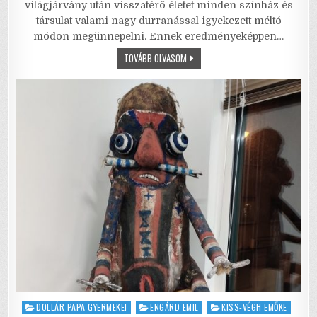
világjárvány után visszatérő életet minden színház és
e
te
l
l
s
e
társulat valami nagy durranással igyekezett méltó
módon megünnepelni. Ennek eredményeképpen…
b
r
A
KABARÉ
TOVÁBB OLVASOM
o
p
–
ROMLÁS
o
p
A
KÖBÖN,
MŰVÉSZI
k
ÉRTELEMBEN
Posted
DOLLÁR PAPA GYERMEKEI
ENGÁRD EMIL
KISS-VÉGH EMŐKE