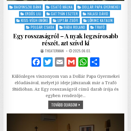
Posted
BAGYINSZKI BÁNK
CSATÓ MÁLNA
DOLLÁR PAPA GYERMEKEI
in
ERDŐS LILI
GATTYÁN ESZTER
HALASI DÁVID
KISS-VÉGH EMŐKE
LIPTÁK ZSÓFI
LŐRINC KATALIN
POLGÁR CSABA
RÁBA ROLAND
TRAFÓ
Egy rosszaságról – A nyak legzsírosabb
részét, azt szívd ki
AUTHOR:
PUBLISHED
THEATERMAN
2025.06.03.
DATE:
F
T
E
G
W
S
a
w
m
m
h
h
Különleges viszonyom van a Dollár Papa Gyermekei
c
it
ai
ai
at
ar
előadásával, melyet jó ideje játszanak már a Trafó
e
te
l
l
s
e
Stúdióban. Az Egy rosszaságról című darab írója és
egyben rendezője…
b
r
A
EGY
TOVÁBB OLVASOM
o
p
ROSSZASÁGRÓL
–
o
p
A
NYAK
LEGZSÍROSABB
k
RÉSZÉT,