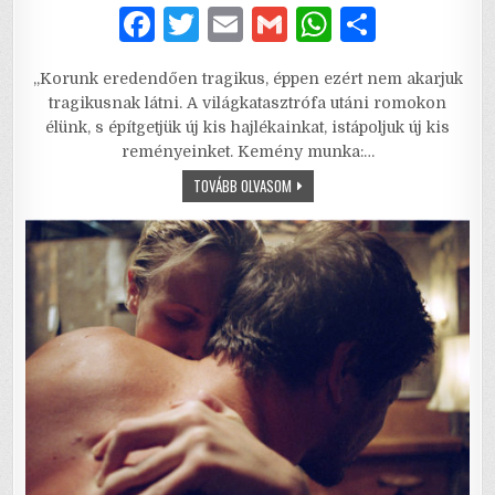
F
T
E
G
W
S
a
w
m
m
h
h
„Korunk eredendően tragikus, éppen ezért nem akarjuk
c
it
ai
ai
at
ar
tragikusnak látni. A világkatasztrófa utáni romokon
e
te
l
l
s
e
élünk, s építgetjük új kis hajlékainkat, istápoljuk új kis
reményeinket. Kemény munka:…
b
r
A
LADY
TOVÁBB OLVASOM
o
p
CHATTERLEY
SZERETŐJE
o
p
–
AZ
ÖNFELADÁS
k
ÉS
A
ZABOLÁTLAN
VÁGYAK
TÖRTÉNETE