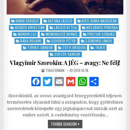
Posted
BÁNKI GERGELY
KATONA LÁSZLÓ
KISS DIÁNA MAGDOLNA
in
KOVÁCS KRISZTIÁN
LÁSZLÓ ATTILA
MÉSZÁROS PIROSKA
MONORI LILI
MUNDRUCZÓ KORNÉL
PROTON SZÍNHÁZ
RÁBA ROLAND
SCHERER PÉTER
SZEMENYEI JÁNOS
TERHES SÁNDOR
TÓTH ORSOLYA
TRAFÓ
ZSÓTÉR SÁNDOR
Vlagyimir Szorokin: A JÉG – avagy: Ne félj!
AUTHOR:
PUBLISHED
THEATERMAN
2019.10.18.
DATE:
F
T
E
G
W
S
a
w
m
m
h
h
Szorokintól, az orosz avantgárd fenegyerekétől teljesen
c
it
ai
ai
at
ar
természetes olyasmit látni a színpadon, hogy gyötrelmes
e
te
l
l
s
e
szenvedések közepette egy jégkalapáccsal zúzzák szét az
ember szívét. A cselekmény vezérfonala…
b
r
A
VLAGYIMIR
TOVÁBB OLVASOM
o
p
SZOROKIN: