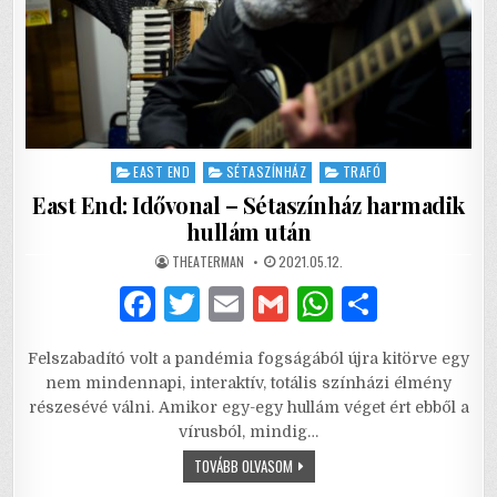
Posted
EAST END
SÉTASZÍNHÁZ
TRAFÓ
in
East End: Idővonal – Sétaszínház harmadik
hullám után
AUTHOR:
PUBLISHED
THEATERMAN
2021.05.12.
DATE:
F
T
E
G
W
S
a
w
m
m
h
h
Felszabadító volt a pandémia fogságából újra kitörve egy
c
it
ai
ai
at
ar
nem mindennapi, interaktív, totális színházi élmény
e
te
l
l
s
e
részesévé válni. Amikor egy-egy hullám véget ért ebből a
vírusból, mindig…
b
r
A
EAST
TOVÁBB OLVASOM
o
p
END:
IDŐVONAL