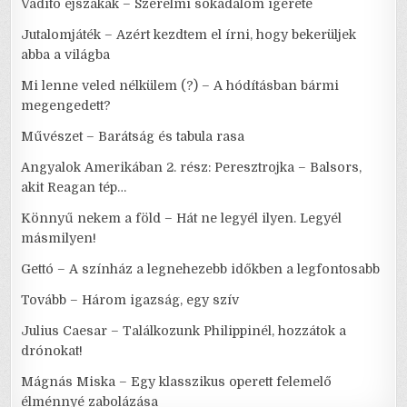
Vadító éjszakák – Szerelmi sokadalom ígérete
Jutalomjáték – Azért kezdtem el írni, hogy bekerüljek
abba a világba
Mi lenne veled nélkülem (?) – A hódításban bármi
megengedett?
Művészet – Barátság és tabula rasa
Angyalok Amerikában 2. rész: Peresztrojka – Balsors,
akit Reagan tép…
Könnyű nekem a föld – Hát ne legyél ilyen. Legyél
másmilyen!
Gettó – A színház a legnehezebb időkben a legfontosabb
Tovább – Három igazság, egy szív
Julius Caesar – Találkozunk Philippinél, hozzátok a
drónokat!
Mágnás Miska – Egy klasszikus operett felemelő
élménnyé zabolázása