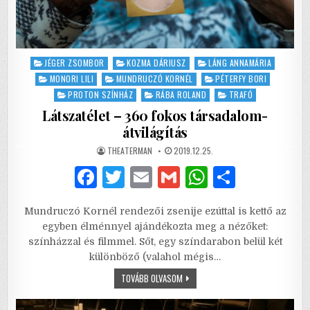
Posted
JÉGER ZSOMBOR
KOZMA DÁRIUSZ
LÁNG ANNAMÁRIA
in
MONORI LILI
MUNDRUCZÓ KORNÉL
PÉTERFY BORI
PROTON SZÍNHÁZ
RÁBA ROLAND
TRAFÓ
Látszatélet – 360 fokos társadalom-
átvilágítás
AUTHOR:
PUBLISHED
THEATERMAN
2019.12.25.
DATE:
F
T
E
G
W
S
a
w
m
m
h
h
Mundruczó Kornél rendezői zsenije ezúttal is kettő az
c
it
ai
ai
at
ar
egyben élménnyel ajándékozta meg a nézőket:
e
te
l
l
s
e
színházzal és filmmel. Sőt, egy színdarabon belül két
különböző (valahol mégis…
b
r
A
LÁTSZATÉLET
TOVÁBB OLVASOM
o
p
–
360
o
p
FOKOS