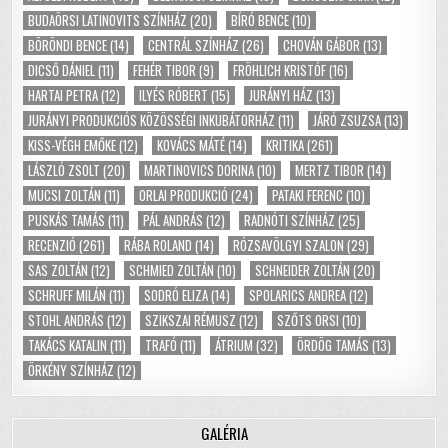
BUDAÖRSI LATINOVITS SZÍNHÁZ
(20)
BÍRÓ BENCE
(10)
BÖRÖNDI BENCE
(14)
CENTRÁL SZÍNHÁZ
(26)
CHOVÁN GÁBOR
(13)
DICSŐ DÁNIEL
(11)
FEHÉR TIBOR
(9)
FRÖHLICH KRISTÓF
(16)
HARTAI PETRA
(12)
ILYÉS RÓBERT
(15)
JURÁNYI HÁZ
(13)
JURÁNYI PRODUKCIÓS KÖZÖSSÉGI INKUBÁTORHÁZ
(11)
JÁRÓ ZSUZSA
(13)
KISS-VÉGH EMŐKE
(12)
KOVÁCS MÁTÉ
(14)
KRITIKA
(261)
LÁSZLÓ ZSOLT
(20)
MARTINOVICS DORINA
(10)
MERTZ TIBOR
(14)
MUCSI ZOLTÁN
(11)
ORLAI PRODUKCIÓ
(24)
PATAKI FERENC
(10)
PUSKÁS TAMÁS
(11)
PÁL ANDRÁS
(12)
RADNÓTI SZÍNHÁZ
(25)
RECENZIÓ
(261)
RÁBA ROLAND
(14)
RÓZSAVÖLGYI SZALON
(29)
SAS ZOLTÁN
(12)
SCHMIED ZOLTÁN
(10)
SCHNEIDER ZOLTÁN
(20)
SCHRUFF MILÁN
(11)
SODRÓ ELIZA
(14)
SPOLARICS ANDREA
(12)
STOHL ANDRÁS
(12)
SZIKSZAI RÉMUSZ
(12)
SZŐTS ORSI
(10)
TAKÁCS KATALIN
(11)
TRAFÓ
(11)
ÁTRIUM
(32)
ÖRDÖG TAMÁS
(13)
ÖRKÉNY SZÍNHÁZ
(12)
GALÉRIA