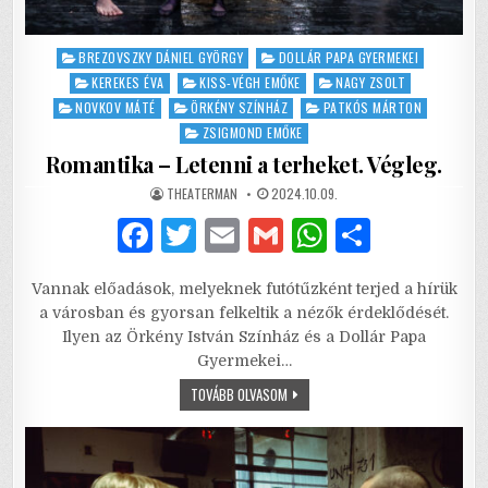
Posted
BREZOVSZKY DÁNIEL GYÖRGY
DOLLÁR PAPA GYERMEKEI
in
KEREKES ÉVA
KISS-VÉGH EMŐKE
NAGY ZSOLT
NOVKOV MÁTÉ
ÖRKÉNY SZÍNHÁZ
PATKÓS MÁRTON
ZSIGMOND EMŐKE
Romantika – Letenni a terheket. Végleg.
AUTHOR:
PUBLISHED
THEATERMAN
2024.10.09.
DATE:
F
T
E
G
W
S
a
w
m
m
h
h
Vannak előadások, melyeknek futótűzként terjed a hírük
c
it
ai
ai
at
ar
a városban és gyorsan felkeltik a nézők érdeklődését.
e
te
l
l
s
e
Ilyen az Örkény István Színház és a Dollár Papa
Gyermekei…
b
r
A
ROMANTIKA
TOVÁBB OLVASOM
o
p
–
LETENNI
o
p
A
TERHEKET.
VÉGLEG.
k