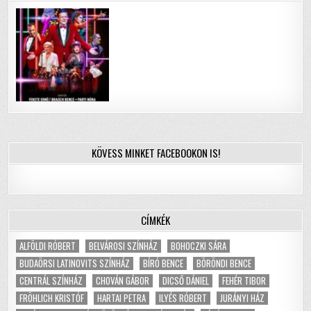
KÖVESS MINKET FACEBOOKON IS!
CÍMKÉK
ALFÖLDI RÓBERT
BELVÁROSI SZÍNHÁZ
BOHOCZKI SÁRA
BUDAÖRSI LATINOVITS SZÍNHÁZ
BÍRÓ BENCE
BÖRÖNDI BENCE
CENTRÁL SZÍNHÁZ
CHOVÁN GÁBOR
DICSŐ DÁNIEL
FEHÉR TIBOR
FRÖHLICH KRISTÓF
HARTAI PETRA
ILYÉS RÓBERT
JURÁNYI HÁZ