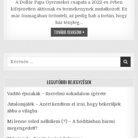
A Dollár Papa Gyermekei csapata a 2022-es évben
c
it
ai
ai
at
ar
kifejezetten aktívnak és termékenynek mutatkozott. Ez
e
te
l
l
s
e
már önmagában örömteli, az pedig hab a tortán, hogy
bár tényleg…
b
r
A
ÚRIEMBEREK
TOVÁBB OLVASOM
o
p
–
A
o
p
SZERETET
AZ
EGYETLEN
k
VALÓSÁG
Search
for:
LEGUTÓBBI BEJEGYZÉSEK
Vadító éjszakák – Szerelmi sokadalom ígérete
Jutalomjáték – Azért kezdtem el írni, hogy bekerüljek
abba a világba
Mi lenne veled nélkülem (?) – A hódításban bármi
megengedett?