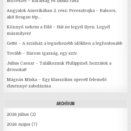
Művészet – Barátság és tabula rasa
Angyalok Amerikában 2. rész: Peresztrojka – Balsors,
akit Reagan tép…
Könnyű nekem a föld – Hát ne legyél ilyen. Legyél
másmilyen!
Gettó – A színház a legnehezebb időkben a legfontosabb
Tovább – Három igazság, egy szív
Julius Caesar – Találkozunk Philippinél, hozzátok a
drónokat!
Mágnás Miska – Egy klasszikus operett felemelő
élménnyé zabolázása
ARCHÍVUM
2026 július
(2)
2026 május
(7)