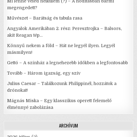
Mi lenne veled nélkülem (?) – A hódításban bármi
megengedett?
Művészet – Barátság és tabula rasa
Angyalok Amerikában 2. rész: Peresztrojka – Balsors,
akit Reagan tép…
Könnyű nekem a föld – Hát ne legyél ilyen. Legyél
másmilyen!
Gettó – A színház a legnehezebb időkben a legfontosabb
Tovább – Három igazság, egy szív
Julius Caesar – Találkozunk Philippinél, hozzátok a
drónokat!
Mágnás Miska – Egy klasszikus operett felemelő
élménnyé zabolázása
ARCHÍVUM
2026 július
(2)