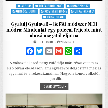
Posted
ÁTRIUM
DELTA PRODUKCIÓ
DUMASZÍNHÁZ
in
GERLÓCZI JUDIT
KISS-VÉGH EMŐKE
LITKAI GERGELY
RÁBA ROLAND
Gyalulj Gyulával! – Befőtt módszer NER
módra: Mindenkit egy polccal feljebb, mint
ahová magától eljutna
AUTHOR:
PUBLISHED
THEATERMAN
2026.04.19.
DATE:
F
T
E
G
W
S
a
w
m
m
h
h
A választási eredmény eufóriája után részt vettem az
c
it
ai
ai
at
ar
első olyan előadáson, ami egyszerre dolgoztatta meg az
e
te
l
l
s
e
agyamat és a rekeszizmaimat. Nagyon komoly alkotói
csapat állt…
b
r
A
GYALULJ
TOVÁBB OLVASOM
o
p
GYULÁVAL!
–
o
p
BEFŐTT
MÓDSZER
NER
k
MÓDRA: