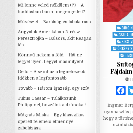
Mi lenne veled nélkülem (?) – A
hódításban bármi megengedett?
Művészet – Barátság és tabula rasa
Posted
BÍRÓ K
Angyalok Amerikában 2. rész:
in
CSUJA I
Peresztrojka – Balsors, akit Reagan
KISS-V
tép…
ÖRKÉNY S
Könnyű nekem a föld – Hát ne
TER
legyél ilyen. Legyél másmilyen!
Sutto
Fájdalm
Gettó – A színház a legnehezebb
időkben a legfontosabb
A
T
Tovább – Három igazság, egy szív
a
Julius Caesar – Találkozunk
Philippinél, hozzátok a drónokat!
Ingmar Ber
c
nyomasztás ju
Mágnás Miska – Egy klasszikus
e
hogy a történ
operett felemelő élménnyé
színházba
zabolázása