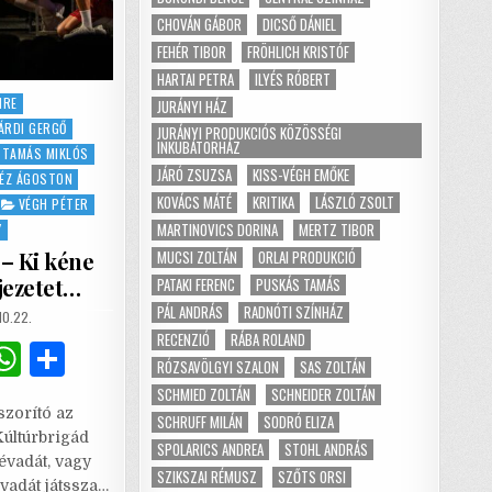
CHOVÁN GÁBOR
DICSŐ DÁNIEL
FEHÉR TIBOR
FRÖHLICH KRISTÓF
HARTAI PETRA
ILYÉS RÓBERT
MRE
JURÁNYI HÁZ
ÁRDI GERGŐ
JURÁNYI PRODUKCIÓS KÖZÖSSÉGI
INKUBÁTORHÁZ
 TAMÁS MIKLÓS
JÁRÓ ZSUZSA
KISS-VÉGH EMŐKE
ÉZ ÁGOSTON
KOVÁCS MÁTÉ
KRITIKA
LÁSZLÓ ZSOLT
VÉGH PÉTER
MARTINOVICS DORINA
MERTZ TIBOR
Y
MUCSI ZOLTÁN
ORLAI PRODUKCIÓ
 – Ki kéne
jezetet…
PATAKI FERENC
PUSKÁS TAMÁS
PÁL ANDRÁS
RADNÓTI SZÍNHÁZ
SHED
10.22.
RECENZIÓ
RÁBA ROLAND
G
W
S
RÓZSAVÖLGYI SZALON
SAS ZOLTÁN
m
h
h
SCHMIED ZOLTÁN
SCHNEIDER ZOLTÁN
szorító az
i
at
ar
SCHRUFF MILÁN
SODRÓ ELIZA
Kúltúrbrigád
SPOLARICS ANDREA
STOHL ANDRÁS
l
s
e
 évadát, vagy
SZIKSZAI RÉMUSZ
SZŐTS ORSI
vadát játssza…