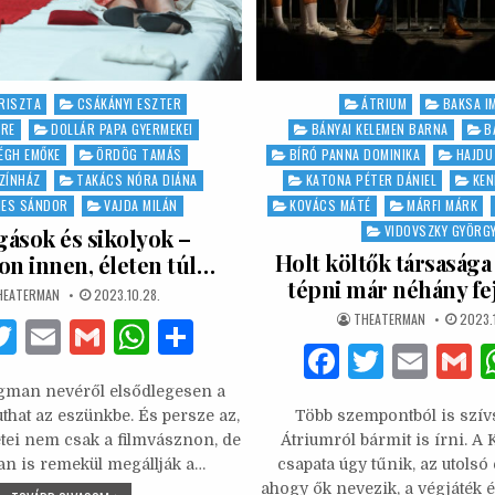
RISZTA
CSÁKÁNYI ESZTER
Posted
ÁTRIUM
BAKSA I
in
MRE
DOLLÁR PAPA GYERMEKEI
BÁNYAI KELEMEN BARNA
B
ÉGH EMŐKE
ÖRDÖG TAMÁS
BÍRÓ PANNA DOMINIKA
HAJDU
ZÍNHÁZ
TAKÁCS NÓRA DIÁNA
KATONA PÉTER DÁNIEL
KEN
HES SÁNDOR
VAJDA MILÁN
KOVÁCS MÁTÉ
MÁRFI MÁRK
VIDOVSZKY GYÖRG
gások és sikolyok –
Holt költők társasága
on innen, életen túl…
tépni már néhány fe
UTHOR:
PUBLISHED
HEATERMAN
2023.10.28.
DATE:
AUTHOR:
PUBLI
THEATERMAN
2023.
F
T
E
G
W
S
DATE:
F
T
E
w
m
m
h
h
a
w
m
gman nevéről elsődlegesen a
it
ai
ai
at
ar
that az eszünkbe. És persze az,
Több szempontból is szív
c
it
ai
a
te
l
l
s
e
etei nem csak a filmvásznon, de
Átriumról bármit is írni. A 
e
te
l
n is remekül megállják a…
csapata úgy tűnik, az utolsó
b
r
A
ahogy ők nevezik, a végjáték é