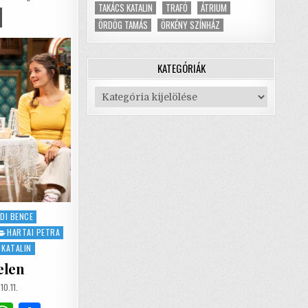
A
TAKÁCS KATALIN
TRAFÓ
ÁTRIUM
LT
p
ÖRDÖG TAMÁS
ÖRKÉNY SZÍNHÁZ
LTŐK
RSASÁGA
p
E
KATEGÓRIÁK
NI
R
HÁNY
Kategóriák
EZETET…
DI BENCE
HARTAI PETRA
 KATALIN
jelen
SHED
0.11.