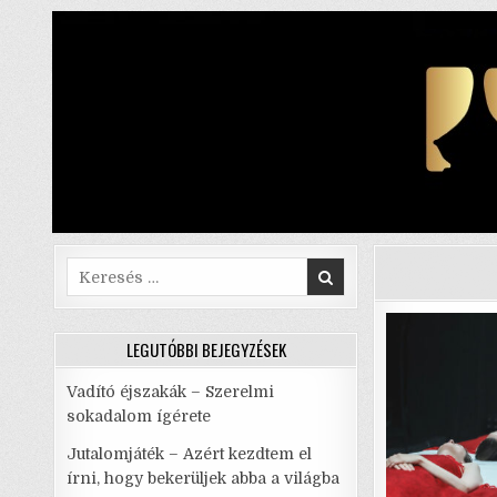
Skip
to
content
Search
for:
LEGUTÓBBI BEJEGYZÉSEK
Vadító éjszakák – Szerelmi
sokadalom ígérete
Jutalomjáték – Azért kezdtem el
írni, hogy bekerüljek abba a világba