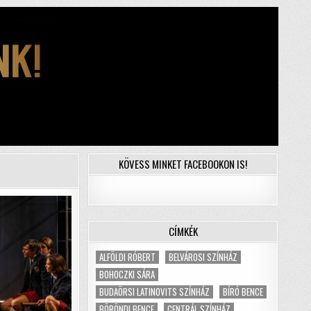
KÖVESS MINKET FACEBOOKON IS!
CÍMKÉK
ALFÖLDI RÓBERT
BELVÁROSI SZÍNHÁZ
BOHOCZKI SÁRA
BUDAÖRSI LATINOVITS SZÍNHÁZ
BÍRÓ BENCE
BÖRÖNDI BENCE
CENTRÁL SZÍNHÁZ