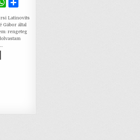
G
W
S
m
h
h
örsi Latinovits
i
at
ar
é Gábor által
l
s
e
em: rengeteg
elolvastam
A
l…
p
HN
p
ÉRT
EN