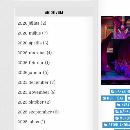
ARCHÍVUM
2026 július
(2)
2026 május
(7)
2026 április
(6)
2026 március
(4)
2026 február
(1)
2026 január
(5)
2025 december
(7)
Posted
BÁNYAI 
2025 november
(8)
in
BORI RÉKA
2025 október
(2)
KÁRÁ
MÁRKU
2025 szeptember
(5)
MONOR
2025 július
(1)
STOHL ANDR