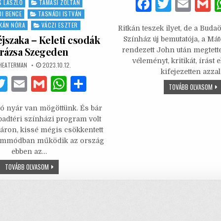
F
T
E
S LÁSZLÓ
TAMÁSI ZOLTÁN
I BENCE
TASNÁDI ISTVÁN
a
w
m
KÁN NÓRA
VÁCZI ESZTER
Ritkán teszek ilyet, de a Buda
c
it
ai
a
jszaka – Keleti csodák
Színház új bemutatója, a Mát
e
te
l
rázsa Szegeden
rendezett John után megtett
véleményt, kritikát, írást 
b
r
UTHOR:
PUBLISHED
HEATERMAN
2023.10.12.
DATE:
kifejezetten azza
o
F
T
E
G
W
S
JO
TOVÁBB OLVASOM
–
o
w
m
m
h
h
KÍS
A
ró nyár van mögöttünk. És bár
k
it
ai
ai
at
ar
JEL
adtéri színházi program volt
te
l
l
s
e
yáron, kissé mégis csökkentett
üzemmódban működik az ország
b
r
A
ebben az…
o
p
EZEREGY
TOVÁBB OLVASOM
ÉJSZAKA
o
p
–
KELETI
k
CSODÁK
VARÁZSA
SZEGEDEN