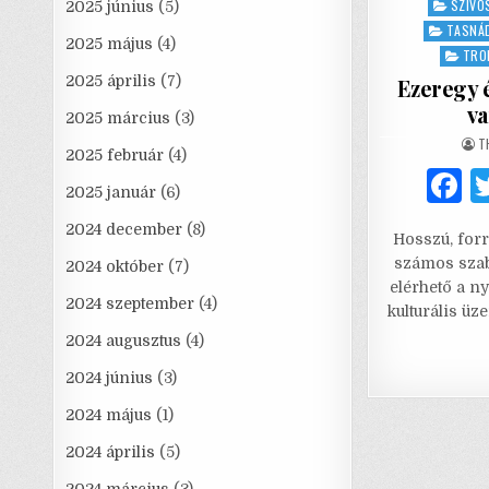
SZÍVÓ
2025 június
(5)
TASNÁD
2025 május
(4)
TRO
2025 április
(7)
Ezeregy é
va
2025 március
(3)
A
T
2025 február
(4)
2025 január
(6)
a
2024 december
(8)
Hosszú, for
c
számos szab
2024 október
(7)
e
elérhető a n
2024 szeptember
(4)
kulturális 
2024 augusztus
(4)
2024 június
(3)
2024 május
(1)
2024 április
(5)