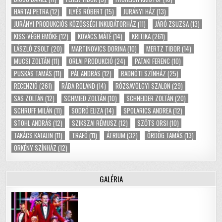
HARTAI PETRA
(12)
ILYÉS RÓBERT
(15)
JURÁNYI HÁZ
(13)
JURÁNYI PRODUKCIÓS KÖZÖSSÉGI INKUBÁTORHÁZ
(11)
JÁRÓ ZSUZSA
(13)
KISS-VÉGH EMŐKE
(12)
KOVÁCS MÁTÉ
(14)
KRITIKA
(261)
LÁSZLÓ ZSOLT
(20)
MARTINOVICS DORINA
(10)
MERTZ TIBOR
(14)
MUCSI ZOLTÁN
(11)
ORLAI PRODUKCIÓ
(24)
PATAKI FERENC
(10)
PUSKÁS TAMÁS
(11)
PÁL ANDRÁS
(12)
RADNÓTI SZÍNHÁZ
(25)
RECENZIÓ
(261)
RÁBA ROLAND
(14)
RÓZSAVÖLGYI SZALON
(29)
SAS ZOLTÁN
(12)
SCHMIED ZOLTÁN
(10)
SCHNEIDER ZOLTÁN
(20)
SCHRUFF MILÁN
(11)
SODRÓ ELIZA
(14)
SPOLARICS ANDREA
(12)
STOHL ANDRÁS
(12)
SZIKSZAI RÉMUSZ
(12)
SZŐTS ORSI
(10)
TAKÁCS KATALIN
(11)
TRAFÓ
(11)
ÁTRIUM
(32)
ÖRDÖG TAMÁS
(13)
ÖRKÉNY SZÍNHÁZ
(12)
GALÉRIA