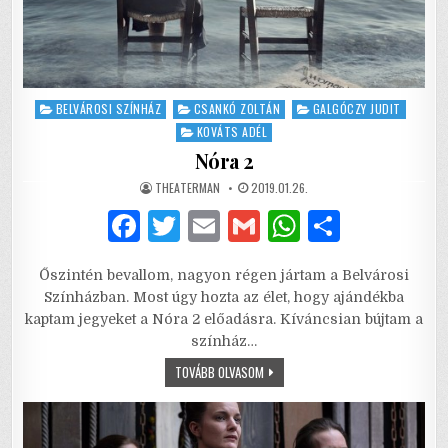
Posted
BELVÁROSI SZÍNHÁZ
CSANKÓ ZOLTÁN
GALGÓCZY JUDIT
in
KOVÁTS ADÉL
Nóra 2
AUTHOR:
PUBLISHED
THEATERMAN
2019.01.26.
DATE:
F
T
E
G
W
S
a
w
m
m
h
h
Őszintén bevallom, nagyon régen jártam a Belvárosi
c
it
ai
ai
at
ar
Színházban. Most úgy hozta az élet, hogy ajándékba
e
te
l
l
s
e
kaptam jegyeket a Nóra 2 előadásra. Kíváncsian bújtam a
színház…
b
r
A
NÓRA
TOVÁBB OLVASOM
o
p
2
o
p