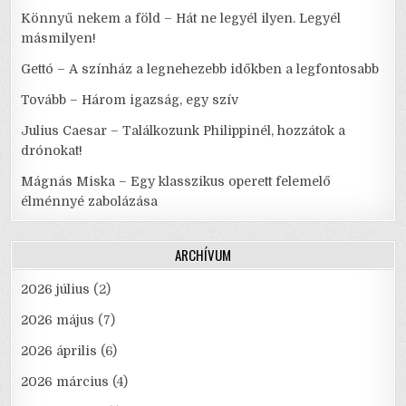
Könnyű nekem a föld – Hát ne legyél ilyen. Legyél
másmilyen!
Gettó – A színház a legnehezebb időkben a legfontosabb
Tovább – Három igazság, egy szív
Julius Caesar – Találkozunk Philippinél, hozzátok a
drónokat!
Mágnás Miska – Egy klasszikus operett felemelő
élménnyé zabolázása
ARCHÍVUM
2026 július
(2)
2026 május
(7)
2026 április
(6)
2026 március
(4)