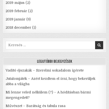
2019 május
(2)
2019 február
(2)
2019 január
(9)
2018 december
(1)
Search
for:
LEGUTÓBBI BEJEGYZÉSEK
Vadító éjszakák – Szerelmi sokadalom ígérete
Jutalomjáték – Azért kezdtem el írni, hogy bekerüljek
abba a világba
Mi lenne veled nélkülem (?) – A hódításban bármi
megengedett?
Művészet – Barátság és tabula rasa