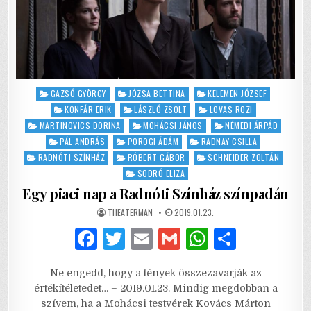
k
Posted
GAZSÓ GYÖRGY
JÓZSA BETTINA
KELEMEN JÓZSEF
in
KONFÁR ERIK
LÁSZLÓ ZSOLT
LOVAS ROZI
MARTINOVICS DORINA
MOHÁCSI JÁNOS
NÉMEDI ÁRPÁD
PÁL ANDRÁS
POROGI ÁDÁM
RADNAY CSILLA
RADNÓTI SZÍNHÁZ
RÓBERT GÁBOR
SCHNEIDER ZOLTÁN
SODRÓ ELIZA
Egy piaci nap a Radnóti Színház színpadán
AUTHOR:
PUBLISHED
THEATERMAN
2019.01.23.
DATE:
F
T
E
G
W
S
a
w
m
m
h
h
Ne engedd, hogy a tények összezavarják az
c
it
ai
ai
at
ar
értékítéletedet… – 2019.01.23. Mindig megdobban a
e
te
l
l
s
e
szívem, ha a Mohácsi testvérek Kovács Márton