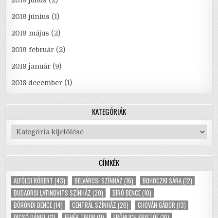
2019 június
(1)
2019 május
(2)
2019 február
(2)
2019 január
(9)
2018 december
(1)
KATEGÓRIÁK
Kategóriák
CÍMKÉK
ALFÖLDI RÓBERT
(43)
BELVÁROSI SZÍNHÁZ
(16)
BOHOCZKI SÁRA
(12)
BUDAÖRSI LATINOVITS SZÍNHÁZ
(20)
BÍRÓ BENCE
(10)
BÖRÖNDI BENCE
(14)
CENTRÁL SZÍNHÁZ
(26)
CHOVÁN GÁBOR
(13)
DICSŐ DÁNIEL
(11)
FEHÉR TIBOR
(9)
FRÖHLICH KRISTÓF
(16)