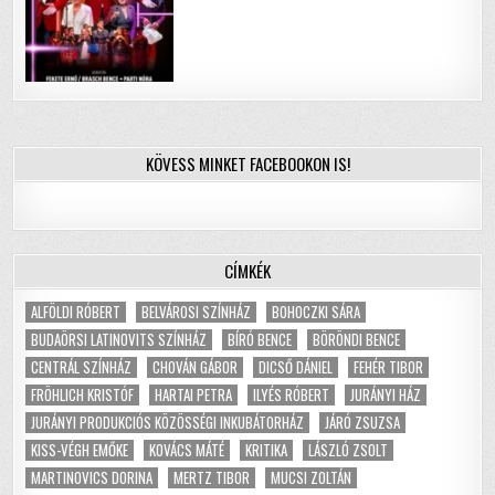
KÖVESS MINKET FACEBOOKON IS!
CÍMKÉK
ALFÖLDI RÓBERT
BELVÁROSI SZÍNHÁZ
BOHOCZKI SÁRA
BUDAÖRSI LATINOVITS SZÍNHÁZ
BÍRÓ BENCE
BÖRÖNDI BENCE
CENTRÁL SZÍNHÁZ
CHOVÁN GÁBOR
DICSŐ DÁNIEL
FEHÉR TIBOR
FRÖHLICH KRISTÓF
HARTAI PETRA
ILYÉS RÓBERT
JURÁNYI HÁZ
JURÁNYI PRODUKCIÓS KÖZÖSSÉGI INKUBÁTORHÁZ
JÁRÓ ZSUZSA
KISS-VÉGH EMŐKE
KOVÁCS MÁTÉ
KRITIKA
LÁSZLÓ ZSOLT
MARTINOVICS DORINA
MERTZ TIBOR
MUCSI ZOLTÁN