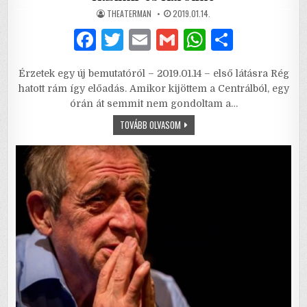
AUTHOR:
PUBLISHED
THEATERMAN
2019.01.14.
DATE:
F
T
E
G
W
S
a
w
m
m
h
h
Érzetek egy új bemutatóról – 2019.01.14 – első látásra Rég
c
it
ai
ai
at
ar
hatott rám így előadás. Amikor kijöttem a Centrálból, egy
e
te
l
l
s
e
órán át semmit nem gondoltam a…
b
r
A
KASIMIR
TOVÁBB OLVASOM
ÉS
KAROLINE
o
p
o
p
k