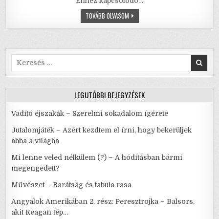
Ehhez kapcsolódó…
b
r
A
AZ
TOVÁBB OLVASOM
o
p
ŐRÜLT
NŐK
o
p
KETRECE
k
Search
for:
LEGUTÓBBI BEJEGYZÉSEK
Vadító éjszakák – Szerelmi sokadalom ígérete
Jutalomjáték – Azért kezdtem el írni, hogy bekerüljek
abba a világba
Mi lenne veled nélkülem (?) – A hódításban bármi
megengedett?
Művészet – Barátság és tabula rasa
Angyalok Amerikában 2. rész: Peresztrojka – Balsors,
akit Reagan tép…