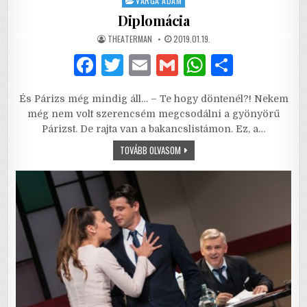
VARGA ÁDÁM
Diplomácia
AUTHOR:
PUBLISHED
THEATERMAN
2019.01.19.
DATE:
F
T
E
G
W
S
a
w
m
m
h
h
És Párizs még mindig áll… – Te hogy döntenél?! Nekem
c
it
ai
ai
at
ar
még nem volt szerencsém megcsodálni a gyönyörű
e
te
l
l
s
e
Párizst. De rajta van a bakancslistámon. Ez, a…
b
r
A
DIPLOMÁCIA
TOVÁBB OLVASOM
o
p
o
p
k