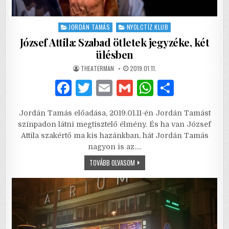
Posted
JORDÁN TAMÁS
NYOLCTÍZ KLUB
in
József Attila: Szabad ötletek jegyzéke, két
ülésben
AUTHOR:
PUBLISHED
THEATERMAN
2019.01.11.
DATE:
F
T
E
G
W
S
a
w
m
m
h
h
Jordán Tamás előadása, 2019.01.11-én Jordán Tamást
c
it
ai
ai
at
ar
színpadon látni megtisztelő élmény. És ha van József
e
te
l
l
s
e
Attila szakértő ma kis hazánkban, hát Jordán Tamás
nagyon is az….
b
r
A
JÓZSEF
TOVÁBB OLVASOM
o
p
ATTILA:
SZABAD
o
p
ÖTLETEK
JEGYZÉKE,
KÉT
k
ÜLÉSBEN