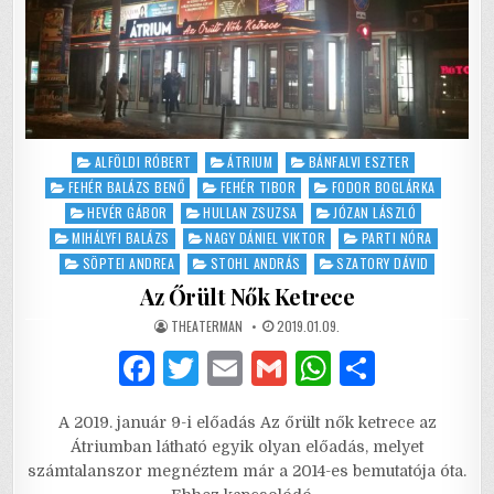
Posted
ALFÖLDI RÓBERT
ÁTRIUM
BÁNFALVI ESZTER
in
FEHÉR BALÁZS BENŐ
FEHÉR TIBOR
FODOR BOGLÁRKA
HEVÉR GÁBOR
HULLAN ZSUZSA
JÓZAN LÁSZLÓ
MIHÁLYFI BALÁZS
NAGY DÁNIEL VIKTOR
PARTI NÓRA
SÖPTEI ANDREA
STOHL ANDRÁS
SZATORY DÁVID
Az Őrült Nők Ketrece
AUTHOR:
PUBLISHED
THEATERMAN
2019.01.09.
DATE:
F
T
E
G
W
S
a
w
m
m
h
h
A 2019. január 9-i előadás Az őrült nők ketrece az
c
it
ai
ai
at
ar
Átriumban látható egyik olyan előadás, melyet
e
te
l
l
s
e
számtalanszor megnéztem már a 2014-es bemutatója óta.