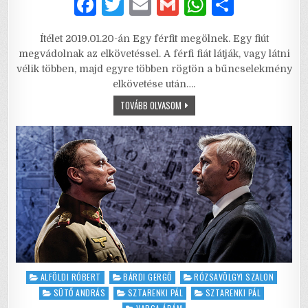
F
T
E
G
W
S
a
w
m
m
h
h
Ítélet 2019.01.20-án Egy férfit megölnek. Egy fiút
c
it
ai
ai
at
ar
megvádolnak az elkövetéssel. A férfi fiát látják, vagy látni
e
te
l
l
s
e
vélik többen, majd egyre többen rögtön a bűncselekmény
elkövetése után….
b
r
A
12
TOVÁBB OLVASOM
o
p
DÜHÖS
EMBER
o
p
k
Posted
ALFÖLDI RÓBERT
BÁRDI GERGŐ
RÓZSAVÖLGYI SZALON
in
SÜTŐ ANDRÁS
SZTARENKI PÁL
SZTARENKI PÁL