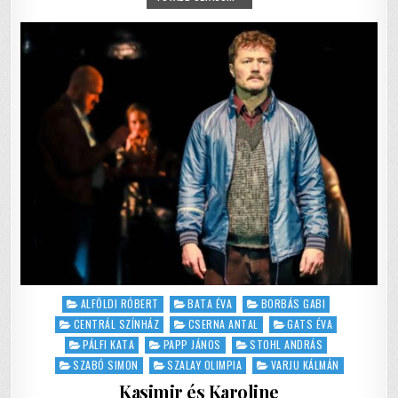
o
p
KETTŐ,
HÁROM
o
p
k
Posted
ALFÖLDI RÓBERT
BATA ÉVA
BORBÁS GABI
in
CENTRÁL SZÍNHÁZ
CSERNA ANTAL
GATS ÉVA
PÁLFI KATA
PAPP JÁNOS
STOHL ANDRÁS
SZABÓ SIMON
SZALAY OLIMPIA
VARJU KÁLMÁN
Kasimir és Karoline