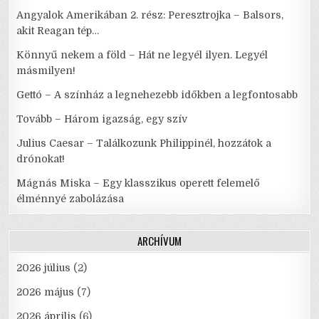
Angyalok Amerikában 2. rész: Peresztrojka – Balsors,
akit Reagan tép…
Könnyű nekem a föld – Hát ne legyél ilyen. Legyél
másmilyen!
Gettó – A színház a legnehezebb időkben a legfontosabb
Tovább – Három igazság, egy szív
Julius Caesar – Találkozunk Philippinél, hozzátok a
drónokat!
Mágnás Miska – Egy klasszikus operett felemelő
élménnyé zabolázása
ARCHÍVUM
2026 július
(2)
2026 május
(7)
2026 április
(6)