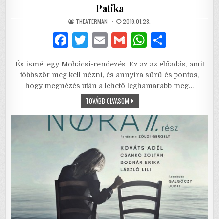
Patika
AUTHOR:
PUBLISHED
THEATERMAN
2019.01.28.
DATE:
F
T
E
G
W
S
a
w
m
m
h
h
És ismét egy Mohácsi-rendezés. Ez az az előadás, amit
c
it
ai
ai
at
ar
többször meg kell nézni, és annyira sűrű és pontos,
e
te
l
l
s
e
hogy megnézés után a lehető leghamarabb meg…
b
r
A
PATIKA
TOVÁBB OLVASOM
o
p
o
p
k