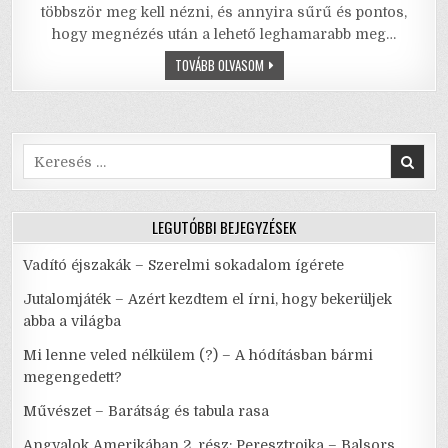
c
it
ai
ai
at
ar
többször meg kell nézni, és annyira sűrű és pontos,
e
te
l
l
s
e
hogy megnézés után a lehető leghamarabb meg…
b
r
A
PATIKA
TOVÁBB OLVASOM
o
p
o
p
Search
k
for:
LEGUTÓBBI BEJEGYZÉSEK
Vadító éjszakák – Szerelmi sokadalom ígérete
Jutalomjáték – Azért kezdtem el írni, hogy bekerüljek
abba a világba
Mi lenne veled nélkülem (?) – A hódításban bármi
megengedett?
Művészet – Barátság és tabula rasa
Angyalok Amerikában 2. rész: Peresztrojka – Balsors,