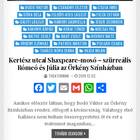
Posted
BODÓ VIKTOR
CSÁKÁNYI ESZTER
CSUJA IMRE
in
DÓRA BÉLA
FELHŐFI-KISS LÁSZLÓ
FICZA ISTVÁN
GÁLFFI LÁSZLÓ
HÁMORI GABRIELLA
JÉGER ZSOMBOR
KÁKONYI ÁRPÁD
KÓKAI TÜNDE
MÁCSAI PÁL
MÁTHÉ ZSOLT
NAGY ZSOLT
NOVKOV MÁTÉ
ÖRKÉNY SZÍNHÁZ
PATKÓS MÁRTON
POLGÁR CSABA
TAKÁCS NÓRA DIÁNA
VAJDA MILÁN
Kertész utcai Shaxpeare-mosó – szürreális
Rómeó és Júlia az Örkény Színházban
AUTHOR:
PUBLISHED
THEATERMAN
2019.12.02.
DATE:
F
T
E
G
W
S
a
w
m
m
h
h
Amikor először láttam, hogy Bodó Viktor az Örkény
c
it
ai
ai
at
ar
Színházban rendez, elfogott a kíváncsiság. Valahogy első
e
te
l
l
s
e
hallásra nem tudtam összeegyeztetni őt és ezt a
teátrumot magamban,…
b
r
A
KERTÉSZ
TOVÁBB OLVASOM
o
p
UTCAI