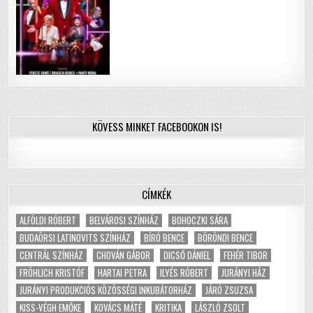
KÖVESS MINKET FACEBOOKON IS!
CÍMKÉK
ALFÖLDI RÓBERT
BELVÁROSI SZÍNHÁZ
BOHOCZKI SÁRA
BUDAÖRSI LATINOVITS SZÍNHÁZ
BÍRÓ BENCE
BÖRÖNDI BENCE
CENTRÁL SZÍNHÁZ
CHOVÁN GÁBOR
DICSŐ DÁNIEL
FEHÉR TIBOR
FRÖHLICH KRISTÓF
HARTAI PETRA
ILYÉS RÓBERT
JURÁNYI HÁZ
JURÁNYI PRODUKCIÓS KÖZÖSSÉGI INKUBÁTORHÁZ
JÁRÓ ZSUZSA
KISS-VÉGH EMŐKE
KOVÁCS MÁTÉ
KRITIKA
LÁSZLÓ ZSOLT