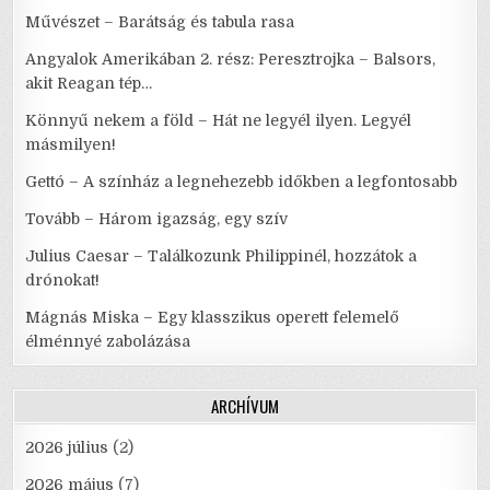
Művészet – Barátság és tabula rasa
Angyalok Amerikában 2. rész: Peresztrojka – Balsors,
akit Reagan tép…
Könnyű nekem a föld – Hát ne legyél ilyen. Legyél
másmilyen!
Gettó – A színház a legnehezebb időkben a legfontosabb
Tovább – Három igazság, egy szív
Julius Caesar – Találkozunk Philippinél, hozzátok a
drónokat!
Mágnás Miska – Egy klasszikus operett felemelő
élménnyé zabolázása
ARCHÍVUM
2026 július
(2)
2026 május
(7)