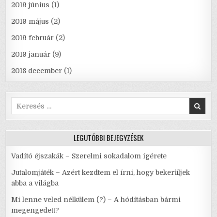
2019 június
(1)
2019 május
(2)
2019 február
(2)
2019 január
(9)
2018 december
(1)
Search
for:
LEGUTÓBBI BEJEGYZÉSEK
Vadító éjszakák – Szerelmi sokadalom ígérete
Jutalomjáték – Azért kezdtem el írni, hogy bekerüljek
abba a világba
Mi lenne veled nélkülem (?) – A hódításban bármi
megengedett?