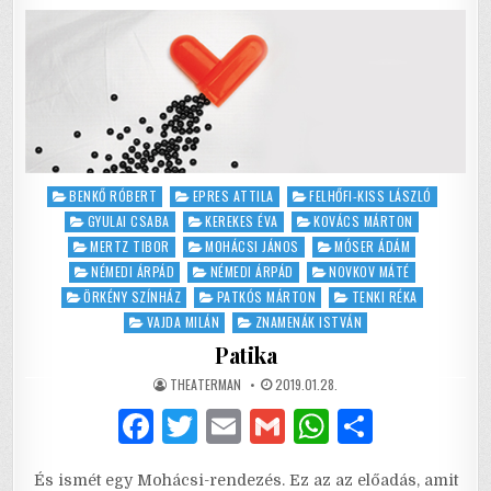
SHAXPEARE-
o
p
MOSÓ
–
SZÜRREÁLIS
k
RÓMEÓ
ÉS
JÚLIA
AZ
ÖRKÉNY
SZÍNHÁZBAN
Posted
BENKŐ RÓBERT
EPRES ATTILA
FELHŐFI-KISS LÁSZLÓ
in
GYULAI CSABA
KEREKES ÉVA
KOVÁCS MÁRTON
MERTZ TIBOR
MOHÁCSI JÁNOS
MÓSER ÁDÁM
NÉMEDI ÁRPÁD
NÉMEDI ÁRPÁD
NOVKOV MÁTÉ
ÖRKÉNY SZÍNHÁZ
PATKÓS MÁRTON
TENKI RÉKA
VAJDA MILÁN
ZNAMENÁK ISTVÁN
Patika
AUTHOR:
PUBLISHED
THEATERMAN
2019.01.28.
DATE:
F
T
E
G
W
S
a
w
m
m
h
h
És ismét egy Mohácsi-rendezés. Ez az az előadás, amit