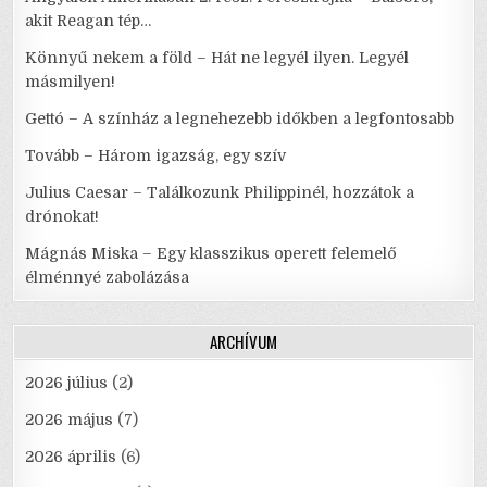
akit Reagan tép…
Könnyű nekem a föld – Hát ne legyél ilyen. Legyél
másmilyen!
Gettó – A színház a legnehezebb időkben a legfontosabb
Tovább – Három igazság, egy szív
Julius Caesar – Találkozunk Philippinél, hozzátok a
drónokat!
Mágnás Miska – Egy klasszikus operett felemelő
élménnyé zabolázása
ARCHÍVUM
2026 július
(2)
2026 május
(7)
2026 április
(6)