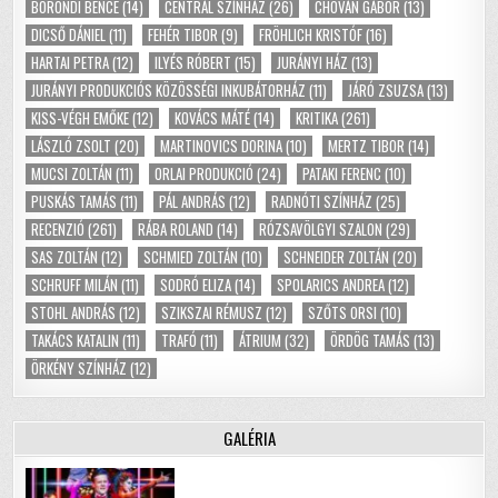
BÖRÖNDI BENCE
(14)
CENTRÁL SZÍNHÁZ
(26)
CHOVÁN GÁBOR
(13)
DICSŐ DÁNIEL
(11)
FEHÉR TIBOR
(9)
FRÖHLICH KRISTÓF
(16)
HARTAI PETRA
(12)
ILYÉS RÓBERT
(15)
JURÁNYI HÁZ
(13)
JURÁNYI PRODUKCIÓS KÖZÖSSÉGI INKUBÁTORHÁZ
(11)
JÁRÓ ZSUZSA
(13)
KISS-VÉGH EMŐKE
(12)
KOVÁCS MÁTÉ
(14)
KRITIKA
(261)
LÁSZLÓ ZSOLT
(20)
MARTINOVICS DORINA
(10)
MERTZ TIBOR
(14)
MUCSI ZOLTÁN
(11)
ORLAI PRODUKCIÓ
(24)
PATAKI FERENC
(10)
PUSKÁS TAMÁS
(11)
PÁL ANDRÁS
(12)
RADNÓTI SZÍNHÁZ
(25)
RECENZIÓ
(261)
RÁBA ROLAND
(14)
RÓZSAVÖLGYI SZALON
(29)
SAS ZOLTÁN
(12)
SCHMIED ZOLTÁN
(10)
SCHNEIDER ZOLTÁN
(20)
SCHRUFF MILÁN
(11)
SODRÓ ELIZA
(14)
SPOLARICS ANDREA
(12)
STOHL ANDRÁS
(12)
SZIKSZAI RÉMUSZ
(12)
SZŐTS ORSI
(10)
TAKÁCS KATALIN
(11)
TRAFÓ
(11)
ÁTRIUM
(32)
ÖRDÖG TAMÁS
(13)
ÖRKÉNY SZÍNHÁZ
(12)
GALÉRIA