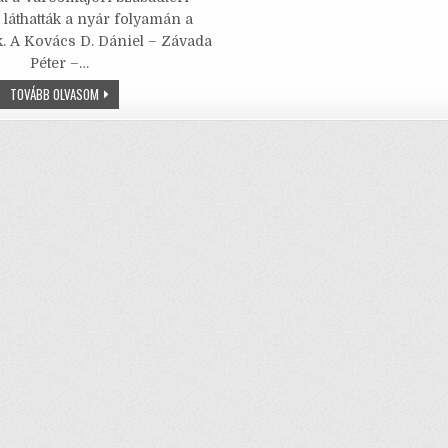
k
te
l
l
s
e
láthatták a nyár folyamán a
. A Kovács D. Dániel – Závada
b
r
A
Péter –…
o
p
[ESCAPE]
TOVÁBB OLVASOM
A
o
p
DONKIHÓTE-
PROJEKT
k
–
MENEKÜLÉS
AZ
ÉLET
NEVŰ
JÁTÉKBÓL