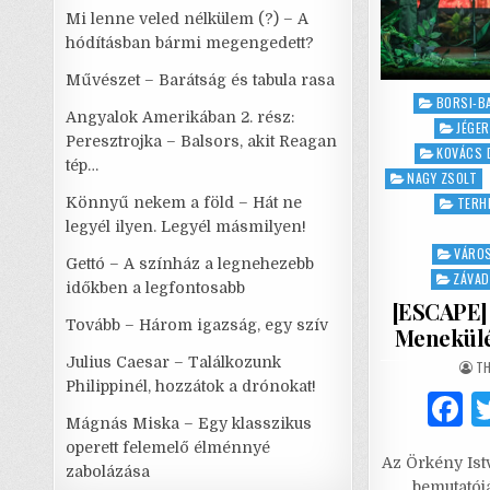
Mi lenne veled nélkülem (?) – A
hódításban bármi megengedett?
Művészet – Barátság és tabula rasa
Posted
BORSI-B
Angyalok Amerikában 2. rész:
in
JÉGE
Peresztrojka – Balsors, akit Reagan
KOVÁCS D
tép…
NAGY ZSOLT
Könnyű nekem a föld – Hát ne
TERH
legyél ilyen. Legyél másmilyen!
VÁROS
Gettó – A színház a legnehezebb
ZÁVAD
időkben a legfontosabb
[ESCAPE] 
Tovább – Három igazság, egy szív
Menekülés
Julius Caesar – Találkozunk
AU
TH
Philippinél, hozzátok a drónokat!
Mágnás Miska – Egy klasszikus
a
operett felemelő élménnyé
Az Örkény Ist
c
zabolázása
bemutatój