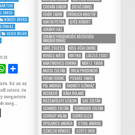
 MÁRTON
CHOVÁN GÁBOR
DICSŐ DÁNIEL
I JÁNOS
FEHÉR TIBOR
FRÖHLICH KRISTÓF
NÉMEDI ÁRPÁD
HARTAI PETRA
ILYÉS RÓBERT
 SZÍNHÁZ
JURÁNYI HÁZ
VAJDA MILÁN
JURÁNYI PRODUKCIÓS KÖZÖSSÉGI
INKUBÁTORHÁZ
JÁRÓ ZSUZSA
KISS-VÉGH EMŐKE
KOVÁCS MÁTÉ
KRITIKA
LÁSZLÓ ZSOLT
SHED
1.28.
MARTINOVICS DORINA
MERTZ TIBOR
G
W
S
MUCSI ZOLTÁN
ORLAI PRODUKCIÓ
m
h
h
PATAKI FERENC
PUSKÁS TAMÁS
és. Ez az az
i
at
ar
PÁL ANDRÁS
RADNÓTI SZÍNHÁZ
ell nézni, és
RECENZIÓ
RÁBA ROLAND
l
s
e
ogy megnézés
RÓZSAVÖLGYI SZALON
SAS ZOLTÁN
abb meg…
A
SCHMIED ZOLTÁN
SCHNEIDER ZOLTÁN
IKA
p
SCHRUFF MILÁN
SODRÓ ELIZA
SPOLARICS ANDREA
STOHL ANDRÁS
p
SZIKSZAI RÉMUSZ
SZŐTS ORSI