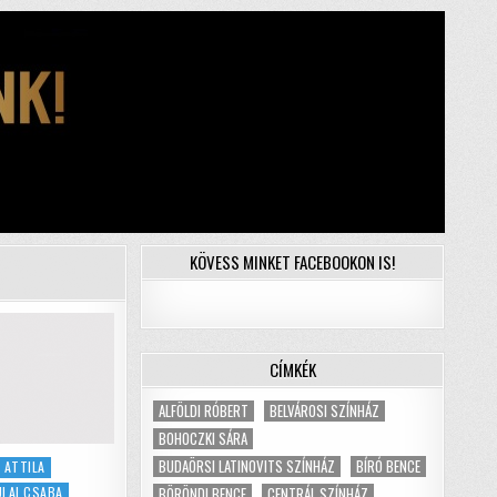
KÖVESS MINKET FACEBOOKON IS!
CÍMKÉK
ALFÖLDI RÓBERT
BELVÁROSI SZÍNHÁZ
BOHOCZKI SÁRA
BUDAÖRSI LATINOVITS SZÍNHÁZ
BÍRÓ BENCE
 ATTILA
BÖRÖNDI BENCE
CENTRÁL SZÍNHÁZ
ULAI CSABA