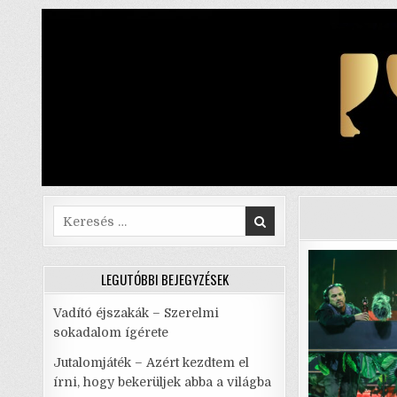
Skip
to
content
Search
for:
LEGUTÓBBI BEJEGYZÉSEK
Vadító éjszakák – Szerelmi
sokadalom ígérete
Jutalomjáték – Azért kezdtem el
írni, hogy bekerüljek abba a világba