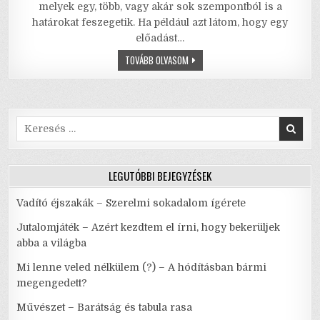
c
it
ai
ai
at
ar
melyek egy, több, vagy akár sok szempontból is a
e
te
l
l
s
e
határokat feszegetik. Ha például azt látom, hogy egy
előadást…
b
r
A
ÜVEGFAL
TOVÁBB OLVASOM
o
p
–
SZERELEM
o
p
(?),
BIRTOKLÁS,
AKARATTALANÍTÁS,
k
FOJTÁS
Search
for:
LEGUTÓBBI BEJEGYZÉSEK
Vadító éjszakák – Szerelmi sokadalom ígérete
Jutalomjáték – Azért kezdtem el írni, hogy bekerüljek
abba a világba
Mi lenne veled nélkülem (?) – A hódításban bármi
megengedett?
Művészet – Barátság és tabula rasa