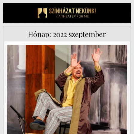
Skip
to
content
Hónap:
2022 szeptember