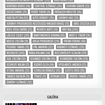
BÖRÖNDI BENCE
(14)
CENTRÁL SZÍNHÁZ
(26)
CHOVÁN GÁBOR
(13)
DICSŐ DÁNIEL
(11)
FEHÉR TIBOR
(9)
FRÖHLICH KRISTÓF
(16)
HARTAI PETRA
(12)
ILYÉS RÓBERT
(15)
JURÁNYI HÁZ
(13)
JURÁNYI PRODUKCIÓS KÖZÖSSÉGI INKUBÁTORHÁZ
(11)
JÁRÓ ZSUZSA
(13)
KISS-VÉGH EMŐKE
(12)
KOVÁCS MÁTÉ
(14)
KRITIKA
(261)
LÁSZLÓ ZSOLT
(20)
MARTINOVICS DORINA
(10)
MERTZ TIBOR
(14)
MUCSI ZOLTÁN
(11)
ORLAI PRODUKCIÓ
(24)
PATAKI FERENC
(10)
PUSKÁS TAMÁS
(11)
PÁL ANDRÁS
(12)
RADNÓTI SZÍNHÁZ
(25)
RECENZIÓ
(261)
RÁBA ROLAND
(14)
RÓZSAVÖLGYI SZALON
(29)
SAS ZOLTÁN
(12)
SCHMIED ZOLTÁN
(10)
SCHNEIDER ZOLTÁN
(20)
SCHRUFF MILÁN
(11)
SODRÓ ELIZA
(14)
SPOLARICS ANDREA
(12)
STOHL ANDRÁS
(12)
SZIKSZAI RÉMUSZ
(12)
SZŐTS ORSI
(10)
TAKÁCS KATALIN
(11)
TRAFÓ
(11)
ÁTRIUM
(32)
ÖRDÖG TAMÁS
(13)
ÖRKÉNY SZÍNHÁZ
(12)
GALÉRIA