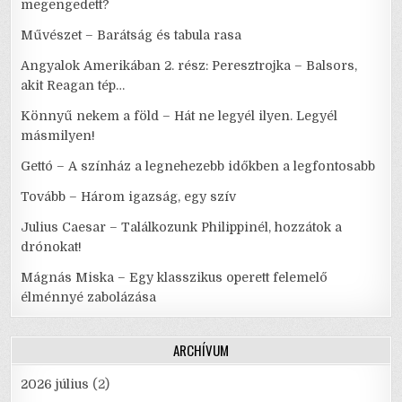
megengedett?
Művészet – Barátság és tabula rasa
Angyalok Amerikában 2. rész: Peresztrojka – Balsors,
akit Reagan tép…
Könnyű nekem a föld – Hát ne legyél ilyen. Legyél
másmilyen!
Gettó – A színház a legnehezebb időkben a legfontosabb
Tovább – Három igazság, egy szív
Julius Caesar – Találkozunk Philippinél, hozzátok a
drónokat!
Mágnás Miska – Egy klasszikus operett felemelő
élménnyé zabolázása
ARCHÍVUM
2026 július
(2)