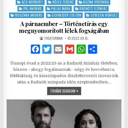
Posted
ÁCS NORBERT
KÖLES FERENC
KOZMA VERONIKA
in
PÁL ANDRÁS
PALLAI MARA
RADNÓTI SZÍNHÁZ
RUSZNÁK ANDRÁS
SCHNEIDER ZOLTÁN
SZIKSZAI RÉMUSZ
A párnaember – Történetírás egy
megnyomorított lélek fogságában
AUTHOR:
PUBLISHED
THEATERMAN
2022.09.15.
DATE:
F
T
E
G
W
S
a
w
m
m
h
h
Ünnepi évad a 2022/23-as a Radnóti Színház életében,
c
it
ai
ai
at
ar
hiszen –ahogy fogalmaznak– négy év hercehurca,
e
te
l
l
s
e
többlakiság és kisszínpados díszlettervezői invenciók
után a Radnóti színpada idén szeptemberben…
b
r
A
A
TOVÁBB OLVASOM
o
p
PÁRNAEMBER
–
o
p
TÖRTÉNETÍRÁS
EGY
MEGNYOMORÍTOTT
k
LÉLEK
FOGSÁGÁBAN