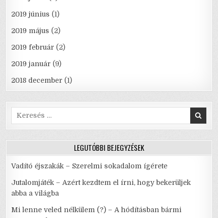
2019 június
(1)
2019 május
(2)
2019 február
(2)
2019 január
(9)
2018 december
(1)
Search
for:
LEGUTÓBBI BEJEGYZÉSEK
Vadító éjszakák – Szerelmi sokadalom ígérete
Jutalomjáték – Azért kezdtem el írni, hogy bekerüljek
abba a világba
Mi lenne veled nélkülem (?) – A hódításban bármi