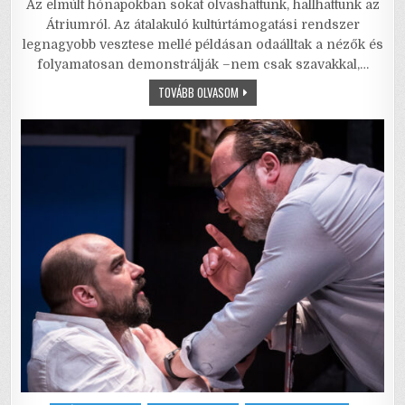
Az elmúlt hónapokban sokat olvashattunk, hallhattunk az
c
it
ai
ai
at
ar
Átriumról. Az átalakuló kultúrtámogatási rendszer
e
te
l
l
s
e
legnagyobb vesztese mellé példásan odaálltak a nézők és
folyamatosan demonstrálják –nem csak szavakkal,…
b
r
A
BÁLNA
TOVÁBB OLVASOM
o
p
–
SZIGONYRA
o
p
SZÚRT
SZÍNHÁZ,
AVAGY
k
MI
KELL
A
NÉZŐNEK?