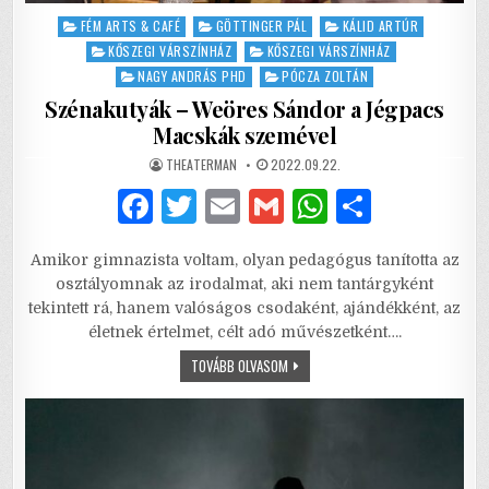
Posted
FÉM ARTS & CAFÉ
GÖTTINGER PÁL
KÁLID ARTÚR
in
KŐSZEGI VÁRSZÍNHÁZ
KŐSZEGI VÁRSZÍNHÁZ
NAGY ANDRÁS PHD
PÓCZA ZOLTÁN
Szénakutyák – Weöres Sándor a Jégpacs
Macskák szemével
AUTHOR:
PUBLISHED
THEATERMAN
2022.09.22.
DATE:
F
T
E
G
W
S
a
w
m
m
h
h
Amikor gimnazista voltam, olyan pedagógus tanította az
c
it
ai
ai
at
ar
osztályomnak az irodalmat, aki nem tantárgyként
e
te
l
l
s
e
tekintett rá, hanem valóságos csodaként, ajándékként, az
életnek értelmet, célt adó művészetként….
b
r
A
SZÉNAKUTYÁK
TOVÁBB OLVASOM
o
p
–
WEÖRES
o
p
SÁNDOR
A
JÉGPACS
k
MACSKÁK
SZEMÉVEL