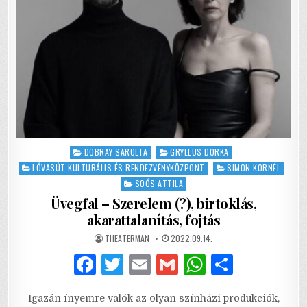
Posted
DOBRAY SAROLTA
GRYLLUS DORKA
in
LÓVASÚT KULTURÁLIS ÉS RENDEZVÉNYKÖZPONT
SIMON KORNÉL
SOÓS ATTILA
Üvegfal – Szerelem (?), birtoklás,
akarattalanítás, fojtás
AUTHOR:
PUBLISHED
THEATERMAN
2022.09.14.
DATE:
F
T
E
G
W
S
a
w
m
m
h
h
Igazán ínyemre valók az olyan színházi produkciók,