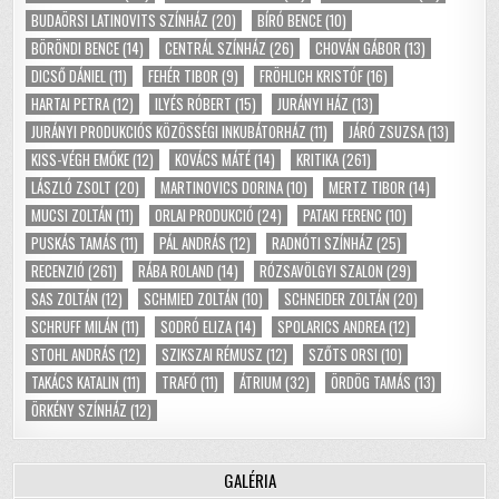
BUDAÖRSI LATINOVITS SZÍNHÁZ
(20)
BÍRÓ BENCE
(10)
BÖRÖNDI BENCE
(14)
CENTRÁL SZÍNHÁZ
(26)
CHOVÁN GÁBOR
(13)
DICSŐ DÁNIEL
(11)
FEHÉR TIBOR
(9)
FRÖHLICH KRISTÓF
(16)
HARTAI PETRA
(12)
ILYÉS RÓBERT
(15)
JURÁNYI HÁZ
(13)
JURÁNYI PRODUKCIÓS KÖZÖSSÉGI INKUBÁTORHÁZ
(11)
JÁRÓ ZSUZSA
(13)
KISS-VÉGH EMŐKE
(12)
KOVÁCS MÁTÉ
(14)
KRITIKA
(261)
LÁSZLÓ ZSOLT
(20)
MARTINOVICS DORINA
(10)
MERTZ TIBOR
(14)
MUCSI ZOLTÁN
(11)
ORLAI PRODUKCIÓ
(24)
PATAKI FERENC
(10)
PUSKÁS TAMÁS
(11)
PÁL ANDRÁS
(12)
RADNÓTI SZÍNHÁZ
(25)
RECENZIÓ
(261)
RÁBA ROLAND
(14)
RÓZSAVÖLGYI SZALON
(29)
SAS ZOLTÁN
(12)
SCHMIED ZOLTÁN
(10)
SCHNEIDER ZOLTÁN
(20)
SCHRUFF MILÁN
(11)
SODRÓ ELIZA
(14)
SPOLARICS ANDREA
(12)
STOHL ANDRÁS
(12)
SZIKSZAI RÉMUSZ
(12)
SZŐTS ORSI
(10)
TAKÁCS KATALIN
(11)
TRAFÓ
(11)
ÁTRIUM
(32)
ÖRDÖG TAMÁS
(13)
ÖRKÉNY SZÍNHÁZ
(12)
GALÉRIA