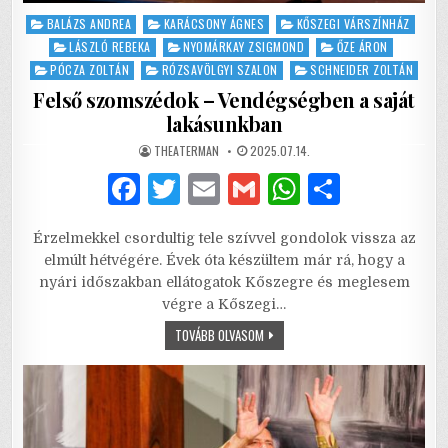
Posted
BALÁZS ANDREA
KARÁCSONY ÁGNES
KŐSZEGI VÁRSZÍNHÁZ
in
LÁSZLÓ REBEKA
NYOMÁRKAY ZSIGMOND
ŐZE ÁRON
PÓCZA ZOLTÁN
RÓZSAVÖLGYI SZALON
SCHNEIDER ZOLTÁN
Felső szomszédok – Vendégségben a saját
lakásunkban
AUTHOR:
PUBLISHED
THEATERMAN
2025.07.14.
DATE:
F
T
E
G
W
S
a
w
m
m
h
h
Érzelmekkel csordultig tele szívvel gondolok vissza az
c
it
ai
ai
at
ar
elmúlt hétvégére. Évek óta készültem már rá, hogy a
e
te
l
l
s
e
nyári időszakban ellátogatok Kőszegre és meglesem
végre a Kőszegi…
b
r
A
FELSŐ
TOVÁBB OLVASOM
o
p
SZOMSZÉDOK
–
o
p
VENDÉGSÉGBEN
A
SAJÁT
k
LAKÁSUNKBAN