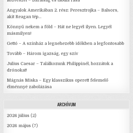
Művészet – Barátság és tabula rasa
Angyalok Amerikában 2. rész: Peresztrojka – Balsors,
akit Reagan tép…
Könnyű nekem a föld – Hát ne legyél ilyen. Legyél
másmilyen!
Gettó – A színház a legnehezebb időkben a legfontosabb
Tovább – Három igazság, egy szív
Julius Caesar – Találkozunk Philippinél, hozzátok a
drónokat!
Mágnás Miska – Egy klasszikus operett felemelő
élménnyé zabolázása
ARCHÍVUM
2026 július
(2)
2026 május
(7)