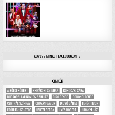
KÖVESS MINKET FACEBOOKON IS!
CÍMKÉK
ALFÖLDI RÓBERT
BELVÁROSI SZÍNHÁZ
BOHOCZKI SÁRA
BUDAÖRSI LATINOVITS SZÍNHÁZ
BÍRÓ BENCE
BÖRÖNDI BENCE
CENTRÁL SZÍNHÁZ
CHOVÁN GÁBOR
DICSŐ DÁNIEL
FEHÉR TIBOR
FRÖHLICH KRISTÓF
HARTAI PETRA
ILYÉS RÓBERT
JURÁNYI HÁZ