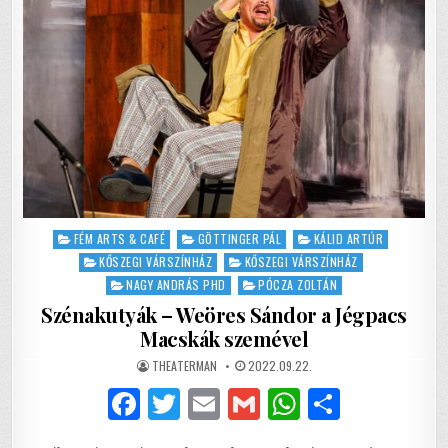
Posted
FÉM ARTS & CAFÉ
GÖTTINGER PÁL
KÁLID ARTÚR
in
KŐSZEGI VÁRSZÍNHÁZ
KŐSZEGI VÁRSZÍNHÁZ
NAGY ANDRÁS PHD
PÓCZA ZOLTÁN
Szénakutyák – Weöres Sándor a Jégpacs
Macskák szemével
AUTHOR:
PUBLISHED
THEATERMAN
2022.09.22.
DATE:
F
T
E
G
W
S
a
w
m
m
h
h