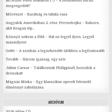
Mi lenne veled nélkülem (?) – A hódításban bármi
megengedett?
Művészet – Barátság és tabula rasa
Angyalok Amerikában 2. rész: Peresztrojka – Balsors,
akit Reagan tép…
Könnyű nekem a föld – Hát ne legyél ilyen. Legyél
másmilyen!
Gettó – A színház a legnehezebb időkben a legfontosabb
Tovább – Három igazság, egy szív
Julius Caesar – Találkozunk Philippinél, hozzátok a
drónokat!
Mágnás Miska – Egy klasszikus operett felemelő
élménnyé zabolázása
ARCHÍVUM
2026 július
(2)