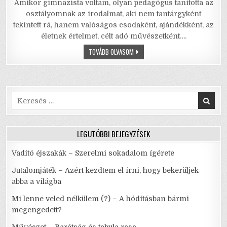
Amikor gimnazista voltam, olyan pedagógus tanította az
c
it
ai
ai
at
ar
osztályomnak az irodalmat, aki nem tantárgyként
e
te
l
l
s
e
tekintett rá, hanem valóságos csodaként, ajándékként, az
életnek értelmet, célt adó művészetként….
b
r
A
SZÉNAKUTYÁK
TOVÁBB OLVASOM
o
p
–
WEÖRES
o
p
SÁNDOR
A
JÉGPACS
k
MACSKÁK
SZEMÉVEL
Search
for:
LEGUTÓBBI BEJEGYZÉSEK
Vadító éjszakák – Szerelmi sokadalom ígérete
Jutalomjáték – Azért kezdtem el írni, hogy bekerüljek
abba a világba
Mi lenne veled nélkülem (?) – A hódításban bármi
megengedett?