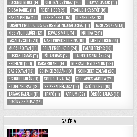
BÖRÖNDI BENCE
(14)
CENTRÁL SZÍNHÁZ
(26)
CHOVÁN GÁBOR
(13)
DICSŐ DÁNIEL
(11)
FEHÉR TIBOR
(9)
FRÖHLICH KRISTÓF
(16)
HARTAI PETRA
(12)
ILYÉS RÓBERT
(15)
JURÁNYI HÁZ
(13)
JURÁNYI PRODUKCIÓS KÖZÖSSÉGI INKUBÁTORHÁZ
(11)
JÁRÓ ZSUZSA
(13)
KISS-VÉGH EMŐKE
(12)
KOVÁCS MÁTÉ
(14)
KRITIKA
(261)
LÁSZLÓ ZSOLT
(20)
MARTINOVICS DORINA
(10)
MERTZ TIBOR
(14)
MUCSI ZOLTÁN
(11)
ORLAI PRODUKCIÓ
(24)
PATAKI FERENC
(10)
PUSKÁS TAMÁS
(11)
PÁL ANDRÁS
(12)
RADNÓTI SZÍNHÁZ
(25)
RECENZIÓ
(261)
RÁBA ROLAND
(14)
RÓZSAVÖLGYI SZALON
(29)
SAS ZOLTÁN
(12)
SCHMIED ZOLTÁN
(10)
SCHNEIDER ZOLTÁN
(20)
SCHRUFF MILÁN
(11)
SODRÓ ELIZA
(14)
SPOLARICS ANDREA
(12)
STOHL ANDRÁS
(12)
SZIKSZAI RÉMUSZ
(12)
SZŐTS ORSI
(10)
TAKÁCS KATALIN
(11)
TRAFÓ
(11)
ÁTRIUM
(32)
ÖRDÖG TAMÁS
(13)
ÖRKÉNY SZÍNHÁZ
(12)
GALÉRIA