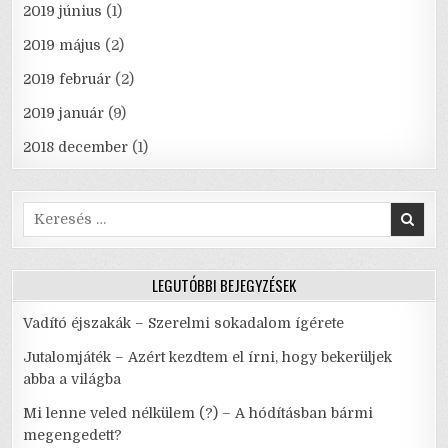
2019 június
(1)
2019 május
(2)
2019 február
(2)
2019 január
(9)
2018 december
(1)
Search
for:
LEGUTÓBBI BEJEGYZÉSEK
Vadító éjszakák – Szerelmi sokadalom ígérete
Jutalomjáték – Azért kezdtem el írni, hogy bekerüljek
abba a világba
Mi lenne veled nélkülem (?) – A hódításban bármi
megengedett?