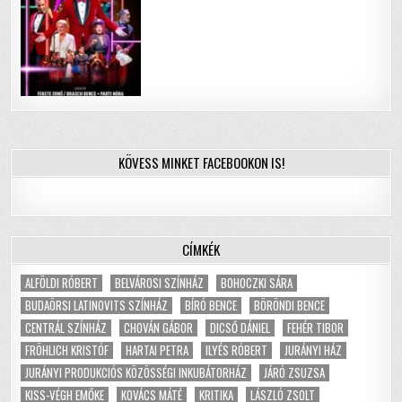
KÖVESS MINKET FACEBOOKON IS!
CÍMKÉK
ALFÖLDI RÓBERT
BELVÁROSI SZÍNHÁZ
BOHOCZKI SÁRA
BUDAÖRSI LATINOVITS SZÍNHÁZ
BÍRÓ BENCE
BÖRÖNDI BENCE
CENTRÁL SZÍNHÁZ
CHOVÁN GÁBOR
DICSŐ DÁNIEL
FEHÉR TIBOR
FRÖHLICH KRISTÓF
HARTAI PETRA
ILYÉS RÓBERT
JURÁNYI HÁZ
JURÁNYI PRODUKCIÓS KÖZÖSSÉGI INKUBÁTORHÁZ
JÁRÓ ZSUZSA
KISS-VÉGH EMŐKE
KOVÁCS MÁTÉ
KRITIKA
LÁSZLÓ ZSOLT