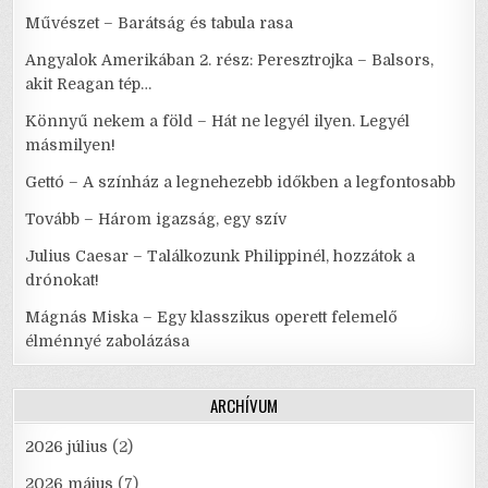
Művészet – Barátság és tabula rasa
Angyalok Amerikában 2. rész: Peresztrojka – Balsors,
akit Reagan tép…
Könnyű nekem a föld – Hát ne legyél ilyen. Legyél
másmilyen!
Gettó – A színház a legnehezebb időkben a legfontosabb
Tovább – Három igazság, egy szív
Julius Caesar – Találkozunk Philippinél, hozzátok a
drónokat!
Mágnás Miska – Egy klasszikus operett felemelő
élménnyé zabolázása
ARCHÍVUM
2026 július
(2)
2026 május
(7)