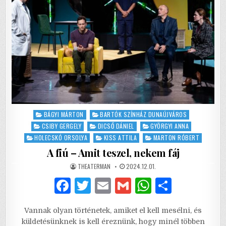
Posted
BÁGYI MÁRTON
BARTÓK SZÍNHÁZ DUNAÚJVÁROS
in
CSIBY GERGELY
DICSŐ DÁNIEL
GYÖRGYI ANNA
HOLECSKÓ ORSOLYA
KISS ATTILA
MARTON RÓBERT
A fiú – Amit teszel, nekem fáj
AUTHOR:
PUBLISHED
THEATERMAN
2024.12.01.
DATE:
F
T
E
G
W
S
a
w
m
m
h
h
Vannak olyan történetek, amiket el kell mesélni, és
c
it
ai
ai
at
ar
küldetésünknek is kell éreznünk, hogy minél többen