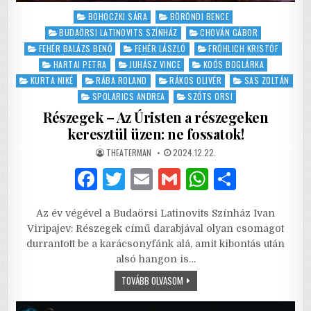
Posted
BOHOCZKI SÁRA
BÖRÖNDI BENCE
in
BUDAÖRSI LATINOVITS SZÍNHÁZ
CHOVÁN GÁBOR
FEHÉR BALÁZS BENŐ
FEHÉR LÁSZLÓ
FRÖHLICH KRISTÓF
HARTAI PETRA
JUHÁSZ VINCE
KOÓS BOGLÁRKA
KURTA NIKÉ
RÁBA ROLAND
RÁKOS OLIVÉR
SAS ZOLTÁN
SPOLARICS ANDREA
SZŐTS ORSI
Részegek – Az Úristen a részegeken
keresztül üzen: ne fossatok!
AUTHOR:
PUBLISHED
THEATERMAN
2024.12.22.
DATE:
F
T
E
G
W
S
a
w
m
m
h
h
Az év végével a Budaörsi Latinovits Színház Ivan
c
it
ai
ai
at
ar
Viripajev: Részegek című darabjával olyan csomagot
e
te
l
l
s
e
durrantott be a karácsonyfánk alá, amit kibontás után
alsó hangon is…
b
r
A
RÉSZEGEK
TOVÁBB OLVASOM
o
p
–
AZ
ÚRISTEN