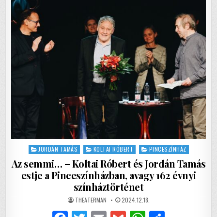
o
p
A
RÉSZEGEKEN
k
KERESZTÜL
ÜZEN:
NE
FOSSATOK!
Posted
JORDÁN TAMÁS
KOLTAI RÓBERT
PINCESZÍNHÁZ
in
Az semmi… – Koltai Róbert és Jordán Tamás
estje a Pinceszínházban, avagy 162 évnyi
színháztörténet
AUTHOR:
PUBLISHED
THEATERMAN
2024.12.18.
DATE: