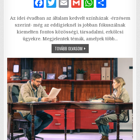
F
T
E
G
W
S
a
w
m
m
h
h
Az idei évadban az általam kedvelt színházak -érzésem
c
it
ai
ai
at
ar
szerint- még az eddigieknél is jobban fókuszálnak
e
te
l
l
s
e
kiemelten fontos közösségi, társadalmi, erkölcsi
ügyekre. Megjelentek témák, amelyek több…
b
r
A
4:12
TOVÁBB OLVASOM
o
p
–
A
o
p
MI
CSEMETÉNK
NEM
k
OLYAN.
UGYE?