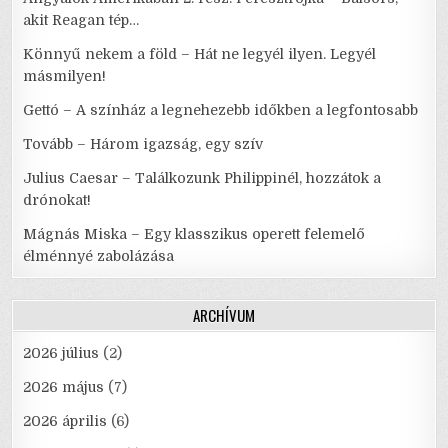
akit Reagan tép…
Könnyű nekem a föld – Hát ne legyél ilyen. Legyél
másmilyen!
Gettó – A színház a legnehezebb időkben a legfontosabb
Tovább – Három igazság, egy szív
Julius Caesar – Találkozunk Philippinél, hozzátok a
drónokat!
Mágnás Miska – Egy klasszikus operett felemelő
élménnyé zabolázása
ARCHÍVUM
2026 július
(2)
2026 május
(7)
2026 április
(6)