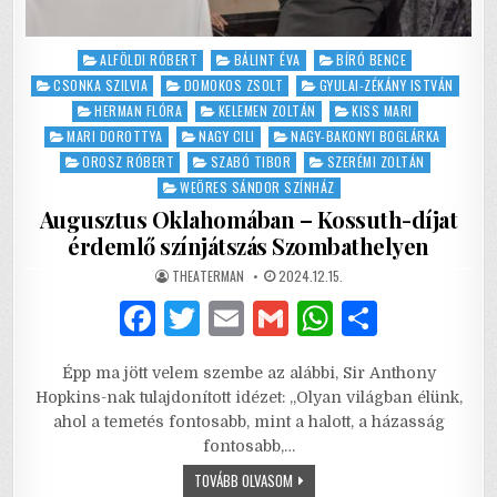
Posted
ALFÖLDI RÓBERT
BÁLINT ÉVA
BÍRÓ BENCE
in
CSONKA SZILVIA
DOMOKOS ZSOLT
GYULAI-ZÉKÁNY ISTVÁN
HERMAN FLÓRA
KELEMEN ZOLTÁN
KISS MARI
MARI DOROTTYA
NAGY CILI
NAGY-BAKONYI BOGLÁRKA
OROSZ RÓBERT
SZABÓ TIBOR
SZERÉMI ZOLTÁN
WEÖRES SÁNDOR SZÍNHÁZ
Augusztus Oklahomában – Kossuth-díjat
érdemlő színjátszás Szombathelyen
AUTHOR:
PUBLISHED
THEATERMAN
2024.12.15.
DATE:
F
T
E
G
W
S
a
w
m
m
h
h
Épp ma jött velem szembe az alábbi, Sir Anthony
c
it
ai
ai
at
ar
Hopkins-nak tulajdonított idézet: „Olyan világban élünk,
e
te
l
l
s
e
ahol a temetés fontosabb, mint a halott, a házasság
fontosabb,…
b
r
A
AUGUSZTUS
TOVÁBB OLVASOM
o
p
OKLAHOMÁBAN