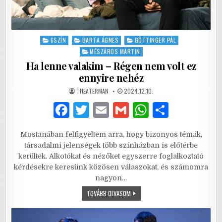
Posted
6SZÍN
BARTA ÁGNES
GÖTTINGER PÁL
in
MÉSZÁROS MARTIN
Ha lenne valakim – Régen nem volt ez
ennyire nehéz
AUTHOR:
PUBLISHED
THEATERMAN
2024.12.10.
DATE:
F
T
E
G
W
S
a
w
m
m
h
h
Mostanában felfigyeltem arra, hogy bizonyos témák,
c
it
ai
ai
at
ar
társadalmi jelenségek több színházban is előtérbe
e
te
l
l
s
e
kerültek. Alkotókat és nézőket egyszerre foglalkoztató
kérdésekre keresünk közösen válaszokat, és számomra
b
r
A
nagyon…
o
p
HA
TOVÁBB OLVASOM
LENNE
o
p
VALAKIM
–
k
RÉGEN