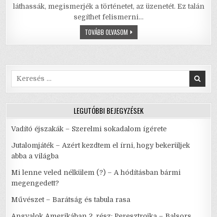
e
te
l
l
s
e
láthassák, megismerjék a történetet, az üzenetét. Ez talán
segíthet felismerni…
b
r
A
A
TOVÁBB OLVASOM
o
p
FIÚ
–
o
p
AMIT
TESZEL,
NEKEM
k
FÁJ
Search
for:
LEGUTÓBBI BEJEGYZÉSEK
Vadító éjszakák – Szerelmi sokadalom ígérete
Jutalomjáték – Azért kezdtem el írni, hogy bekerüljek
abba a világba
Mi lenne veled nélkülem (?) – A hódításban bármi
megengedett?
Művészet – Barátság és tabula rasa
Angyalok Amerikában 2. rész: Peresztrojka – Balsors,