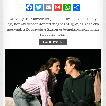
DATE:
F
T
E
G
W
S
a
w
m
m
h
h
Az év végéhez közeledve jól esik a színházban is egy-
c
it
ai
ai
at
ar
egy könnyedebb történetet megnézni. Igaz, ha közelebb
e
te
l
l
s
e
megyünk a Rózsavölgyi Szalon új bemutatójához, hamar
rájövünk, nem…
b
r
A
CENTIRŐL
TOVÁBB OLVASOM
o
p
CENTIRE
–
o
p
A
SZERELEMNEK
NEM
k
JÁR
LE
A
SZAVATOSSÁGA