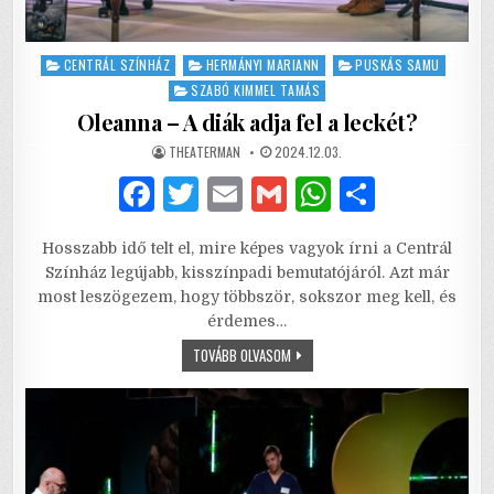
Posted
CENTRÁL SZÍNHÁZ
HERMÁNYI MARIANN
PUSKÁS SAMU
in
SZABÓ KIMMEL TAMÁS
Oleanna – A diák adja fel a leckét?
AUTHOR:
PUBLISHED
THEATERMAN
2024.12.03.
DATE:
F
T
E
G
W
S
a
w
m
m
h
h
Hosszabb idő telt el, mire képes vagyok írni a Centrál
c
it
ai
ai
at
ar
Színház legújabb, kisszínpadi bemutatójáról. Azt már
e
te
l
l
s
e
most leszögezem, hogy többször, sokszor meg kell, és
érdemes…
b
r
A
OLEANNA
TOVÁBB OLVASOM
o
p
–
A
o
p
DIÁK
ADJA
FEL
k
A
LECKÉT?