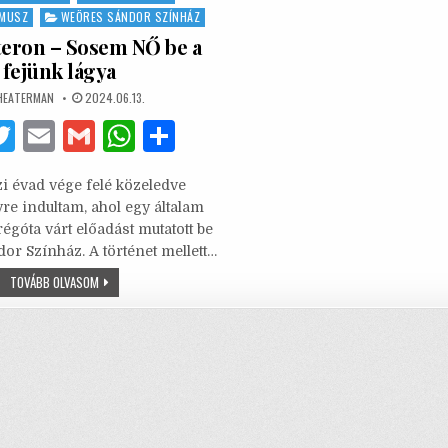
ÉMUSZ
WEÖRES SÁNDOR SZÍNHÁZ
teron – Sosem NŐ be a
fejünk lágya
UTHOR:
PUBLISHED
HEATERMAN
2024.06.13.
DATE:
F
T
E
G
W
S
w
m
m
h
h
i évad vége felé közeledve
it
ai
ai
at
ar
re indultam, ahol egy általam
te
l
l
s
e
góta várt előadást mutatott be
or Színház. A történet mellett…
b
r
A
TESZTOSZTERON
TOVÁBB OLVASOM
o
p
–
SOSEM
o
p
NŐ
BE
A
k
FEJÜNK
LÁGYA