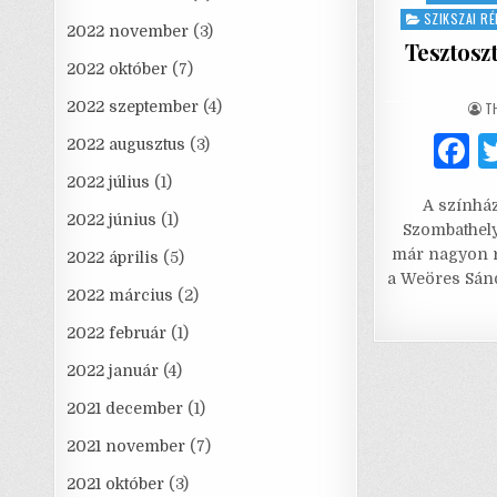
SZIKSZAI R
2022 november
(3)
Tesztosz
2022 október
(7)
A
2022 szeptember
(4)
T
2022 augusztus
(3)
a
2022 július
(1)
A színház
c
2022 június
(1)
Szombathely
e
már nagyon ré
2022 április
(5)
a Weöres Sánd
2022 március
(2)
2022 február
(1)
2022 január
(4)
2021 december
(1)
2021 november
(7)
2021 október
(3)