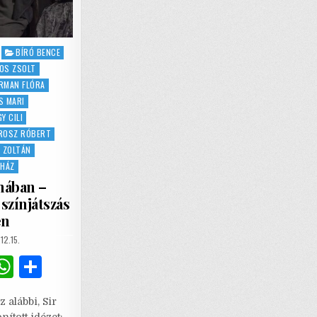
BÍRÓ BENCE
OS ZSOLT
RMAN FLÓRA
S MARI
Y CILI
ROSZ RÓBERT
 ZOLTÁN
NHÁZ
mában –
színjátszás
en
SHED
12.15.
G
W
S
m
h
h
 alábbi, Sir
i
at
ar