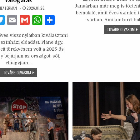
c
it
ai
a
Januárban már meg is történt
UTHOR:
PUBLISHED
HEATERMAN
2026.01.26.
e
te
l
DATE:
bemutató, amit éves szinten i
F
T
E
G
W
S
vártam. Amikor hírét hal
b
r
w
m
m
h
h
VAD
TOVÁBB OLVASOM
o
A
ves viszonylatban kiválasztani
it
ai
ai
at
ar
HA
o
ME
 színházi előadást. Pláne úgy,
–
te
l
l
s
e
AZ
ett törekvésem volt a 2025-ös
k
ÉN
y bejárjam az országot, sőt,
b
r
A
ÉLE
AZ
elhagyjam…
ENY
o
p
2025.
TOVÁBB OLVASOM
TOP
o
p
10
SZÍNHÁZI
k
ELŐADÁSA
–
SZÍNHÁZAT
NEKÜNK!
SZUBJEKTÍV
VÁLOGATÁS