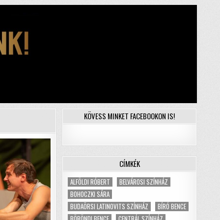
KÖVESS MINKET FACEBOOKON IS!
CÍMKÉK
ALFÖLDI RÓBERT
BELVÁROSI SZÍNHÁZ
BOHOCZKI SÁRA
BUDAÖRSI LATINOVITS SZÍNHÁZ
BÍRÓ BENCE
BÖRÖNDI BENCE
CENTRÁL SZÍNHÁZ