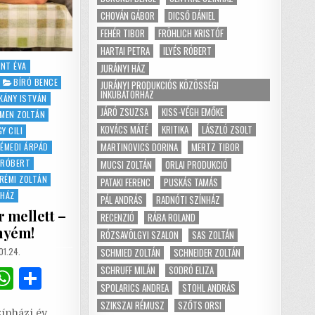
CHOVÁN GÁBOR
DICSŐ DÁNIEL
FEHÉR TIBOR
FRÖHLICH KRISTÓF
HARTAI PETRA
ILYÉS RÓBERT
INT ÉVA
JURÁNYI HÁZ
BÍRÓ BENCE
JURÁNYI PRODUKCIÓS KÖZÖSSÉGI
INKUBÁTORHÁZ
ÉKÁNY ISTVÁN
JÁRÓ ZSUZSA
KISS-VÉGH EMŐKE
EMEN ZOLTÁN
KOVÁCS MÁTÉ
KRITIKA
LÁSZLÓ ZSOLT
Y CILI
MARTINOVICS DORINA
MERTZ TIBOR
ÉMEDI ÁRPÁD
 RÓBERT
MUCSI ZOLTÁN
ORLAI PRODUKCIÓ
RÉMI ZOLTÁN
PATAKI FERENC
PUSKÁS TAMÁS
NHÁZ
PÁL ANDRÁS
RADNÓTI SZÍNHÁZ
r mellett –
RECENZIÓ
RÁBA ROLAND
enyém!
RÓZSAVÖLGYI SZALON
SAS ZOLTÁN
SHED
SCHMIED ZOLTÁN
SCHNEIDER ZOLTÁN
01.24.
SCHRUFF MILÁN
SODRÓ ELIZA
G
W
S
SPOLARICS ANDREA
STOHL ANDRÁS
m
h
h
SZIKSZAI RÉMUSZ
SZŐTS ORSI
ínházi év.