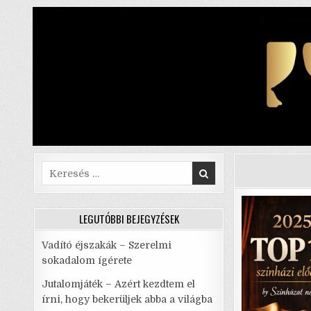
Skip
to
content
Search
for:
LEGUTÓBBI BEJEGYZÉSEK
Vadító éjszakák – Szerelmi
sokadalom ígérete
Jutalomjáték – Azért kezdtem el
írni, hogy bekerüljek abba a világba