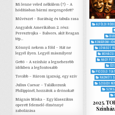
Mi lenne veled nélkülem (?) – A
hódításban bármi megengedett?
Művészet – Barátság és tabula rasa
Posted
ALFÖLDI RÓB
Angyalok Amerikában 2. rész:
in
Peresztrojka – Balsors, akit Reagan
BUD
tép…
KOMÁROMI JÓK
Könnyű nekem a föld – Hát ne
LÓVASÚT K
legyél ilyen. Legyél másmilyen!
MOHÁCSI
NAGY PÉT
Gettó – A színház a legnehezebb
ŐZ
időkben a legfontosabb
PICCOLO TEA
Tovább – Három igazság, egy szív
RADNÓTI S
SZEGEDI NE
Julius Caesar – Találkozunk
SZIKS
Philippinél, hozzátok a drónokat!
Mágnás Miska – Egy klasszikus
2025. TOP
operett felemelő élménnyé
Színház
zabolázása