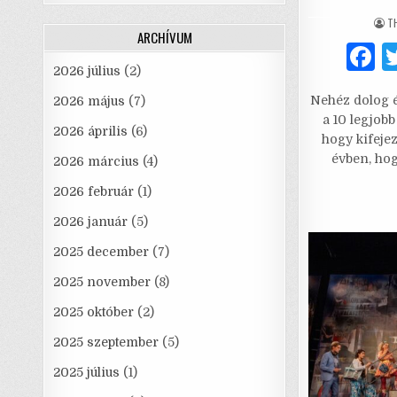
A
T
ARCHÍVUM
2026 július
(2)
a
Nehéz dolog é
2026 május
(7)
c
a 10 legjobb
2026 április
(6)
e
hogy kifejez
évben, hog
2026 március
(4)
2026 február
(1)
2026 január
(5)
2025 december
(7)
2025 november
(8)
2025 október
(2)
2025 szeptember
(5)
2025 július
(1)