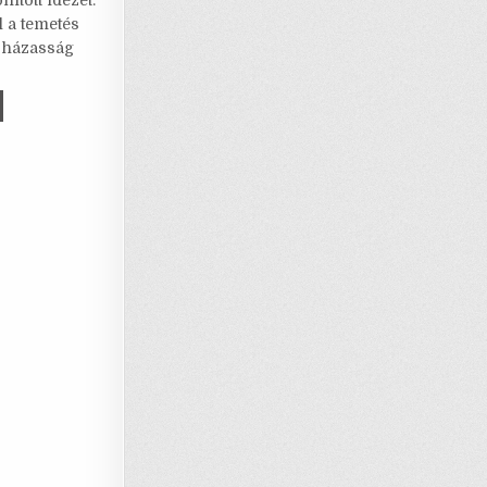
ított idézet:
l
s
e
l a temetés
a házasság
A
p
GUSZTUS
LAHOMÁBAN
p
SSUTH-
AT
DEMLŐ
ÍNJÁTSZÁS
OMBATHELYEN