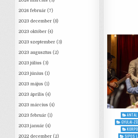
2024 március
(3)
2024 február
(7)
2023 december
(8)
2023 október
(4)
2023 szeptember
(3)
2023 augusztus
(2)
2023 július
(3)
2023 június
(1)
2023 május
(1)
2023 április
(4)
2023 március
(4)
Posted
ANTAL
2023 február
(1)
in
GYULAI-Z
2023 január
(4)
KORPO
SIPOS 
2022 december
(2)