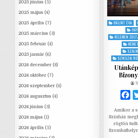
2025 június
(5)
2025 május
(4)
Posted
BÁLINT ÉVA
2025 április
(7)
in
HÁY
2025 március
(3)
KELEMEN ZOLT
2025 február
(4)
NÉMET
SZALM
2025 január
(6)
SZIKSZAI R
2024 december
(8)
Utánképz
Bizony
2024 október
(7)
A
T
2024 szeptember
(4)
2024 augusztus
(4)
a
2024 június
(3)
Amikor a 
c
Színház megh
2024 május
(1)
e
rögtön tud
2024 április
(5)
Szombathelyr