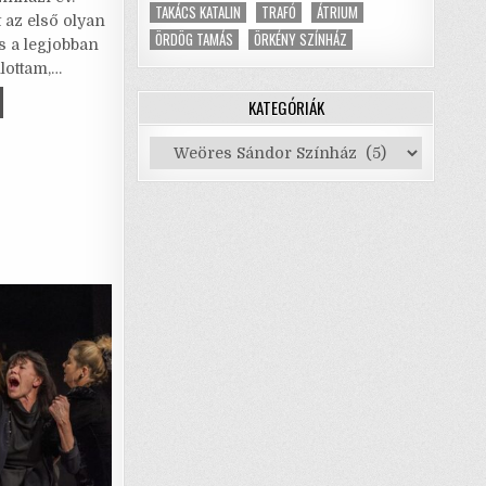
i
at
ar
TAKÁCS KATALIN
TRAFÓ
ÁTRIUM
 az első olyan
l
s
e
ÖRDÖG TAMÁS
ÖRKÉNY SZÍNHÁZ
s a legjobban
lottam,…
A
ÁSZJELENETEK
KATEGÓRIÁK
p
TÁR
p
LLETT
Kategóriák
TEM
ÉM!