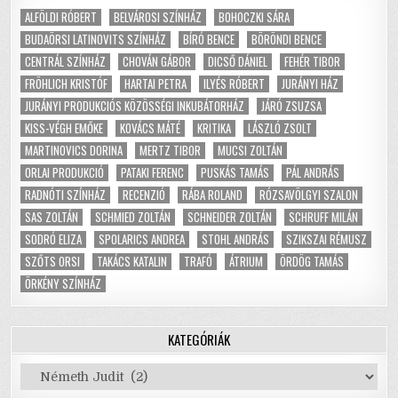
ALFÖLDI RÓBERT
BELVÁROSI SZÍNHÁZ
BOHOCZKI SÁRA
BUDAÖRSI LATINOVITS SZÍNHÁZ
BÍRÓ BENCE
BÖRÖNDI BENCE
CENTRÁL SZÍNHÁZ
CHOVÁN GÁBOR
DICSŐ DÁNIEL
FEHÉR TIBOR
FRÖHLICH KRISTÓF
HARTAI PETRA
ILYÉS RÓBERT
JURÁNYI HÁZ
JURÁNYI PRODUKCIÓS KÖZÖSSÉGI INKUBÁTORHÁZ
JÁRÓ ZSUZSA
KISS-VÉGH EMŐKE
KOVÁCS MÁTÉ
KRITIKA
LÁSZLÓ ZSOLT
MARTINOVICS DORINA
MERTZ TIBOR
MUCSI ZOLTÁN
ORLAI PRODUKCIÓ
PATAKI FERENC
PUSKÁS TAMÁS
PÁL ANDRÁS
RADNÓTI SZÍNHÁZ
RECENZIÓ
RÁBA ROLAND
RÓZSAVÖLGYI SZALON
SAS ZOLTÁN
SCHMIED ZOLTÁN
SCHNEIDER ZOLTÁN
SCHRUFF MILÁN
SODRÓ ELIZA
SPOLARICS ANDREA
STOHL ANDRÁS
SZIKSZAI RÉMUSZ
SZŐTS ORSI
TAKÁCS KATALIN
TRAFÓ
ÁTRIUM
ÖRDÖG TAMÁS
ÖRKÉNY SZÍNHÁZ
KATEGÓRIÁK
Kategóriák