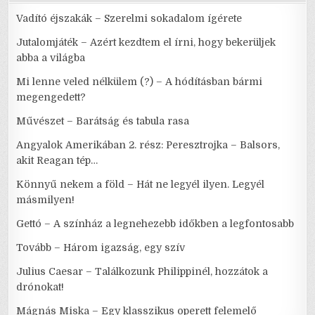
Vadító éjszakák – Szerelmi sokadalom ígérete
Jutalomjáték – Azért kezdtem el írni, hogy bekerüljek
abba a világba
Mi lenne veled nélkülem (?) – A hódításban bármi
megengedett?
Művészet – Barátság és tabula rasa
Angyalok Amerikában 2. rész: Peresztrojka – Balsors,
akit Reagan tép…
Könnyű nekem a föld – Hát ne legyél ilyen. Legyél
másmilyen!
Gettó – A színház a legnehezebb időkben a legfontosabb
Tovább – Három igazság, egy szív
Julius Caesar – Találkozunk Philippinél, hozzátok a
drónokat!
Mágnás Miska – Egy klasszikus operett felemelő