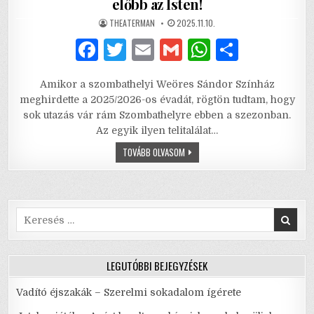
előbb az Isten!
AUTHOR:
PUBLISHED
THEATERMAN
2025.11.10.
DATE:
F
T
E
G
W
S
a
w
m
m
h
h
Amikor a szombathelyi Weöres Sándor Színház
c
it
ai
ai
at
ar
meghirdette a 2025/2026-os évadát, rögtön tudtam, hogy
e
te
l
l
s
e
sok utazás vár rám Szombathelyre ebben a szezonban.
Az egyik ilyen telitalálat…
b
r
A
UTÁNKÉPZÉS
TOVÁBB OLVASOM
o
p
ITTAS
VEZETŐKNEK
o
p
–
BIZONYÍTSON
ELŐBB
k
AZ
ISTEN!
Search
for:
LEGUTÓBBI BEJEGYZÉSEK
Vadító éjszakák – Szerelmi sokadalom ígérete