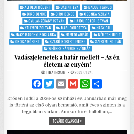
Posted
ALFÖLDI RÓBERT
BÁLINT ÉVA
BALOGH JÁNOS
in
BÍRÓ BENCE
BÍRÓ BENCE
CSONKA SZILVIA
GYULAI-ZÉKÁNY ISTVÁN
HAJDU PÉTER ISTVÁN
KELEMEN ZOLTÁN
MARI DOROTTYA
NAGY CILI
NAGY-BAKONYI BOGLÁRKA
NÉMEDI ÁRPÁD
NÉMETH JUDIT
OROSZ RÓBERT
SZABÓ RÓBERT ENDRE
SZERÉMI ZOLTÁN
WEÖRES SÁNDOR SZÍNHÁZ
Vadászjelenetek a határ mellett – Az én
életem az enyém!
AUTHOR:
PUBLISHED
THEATERMAN
2026.01.24.
DATE:
F
T
E
G
W
S
a
w
m
m
h
h
Erősen indul a 2026-os színházi év. Januárban már meg
c
it
ai
ai
at
ar
is történt az első olyan bemutató, amit éves szinten is a
e
te
l
l
s
e
legjobban vártam. Amikor hírét hallottam,…
b
r
A
VADÁSZJELENETEK
TOVÁBB OLVASOM
A
HATÁR
o
p
MELLETT