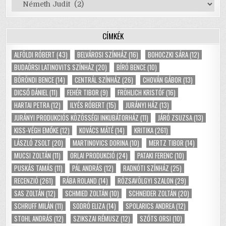
Kategóriák
CÍMKÉK
ALFÖLDI RÓBERT
(43)
BELVÁROSI SZÍNHÁZ
(16)
BOHOCZKI SÁRA
(12)
BUDAÖRSI LATINOVITS SZÍNHÁZ
(20)
BÍRÓ BENCE
(10)
BÖRÖNDI BENCE
(14)
CENTRÁL SZÍNHÁZ
(26)
CHOVÁN GÁBOR
(13)
DICSŐ DÁNIEL
(11)
FEHÉR TIBOR
(9)
FRÖHLICH KRISTÓF
(16)
HARTAI PETRA
(12)
ILYÉS RÓBERT
(15)
JURÁNYI HÁZ
(13)
JURÁNYI PRODUKCIÓS KÖZÖSSÉGI INKUBÁTORHÁZ
(11)
JÁRÓ ZSUZSA
(13)
KISS-VÉGH EMŐKE
(12)
KOVÁCS MÁTÉ
(14)
KRITIKA
(261)
LÁSZLÓ ZSOLT
(20)
MARTINOVICS DORINA
(10)
MERTZ TIBOR
(14)
MUCSI ZOLTÁN
(11)
ORLAI PRODUKCIÓ
(24)
PATAKI FERENC
(10)
PUSKÁS TAMÁS
(11)
PÁL ANDRÁS
(12)
RADNÓTI SZÍNHÁZ
(25)
RECENZIÓ
(261)
RÁBA ROLAND
(14)
RÓZSAVÖLGYI SZALON
(29)
SAS ZOLTÁN
(12)
SCHMIED ZOLTÁN
(10)
SCHNEIDER ZOLTÁN
(20)
SCHRUFF MILÁN
(11)
SODRÓ ELIZA
(14)
SPOLARICS ANDREA
(12)
STOHL ANDRÁS
(12)
SZIKSZAI RÉMUSZ
(12)
SZŐTS ORSI
(10)