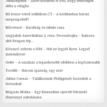
Jutalomjáték – Azért kezdtem el írni, hogy bekerüljek
abba a világba
Mi lenne veled nélkülem (?) – A hódításban bármi
megengedett?
Művészet – Barátság és tabula rasa
Angyalok Amerikában 2. rész: Peresztrojka – Balsors,
akit Reagan tép…
Könnyű nekem a föld – Hát ne legyél ilyen. Legyél
másmilyen!
Gettó – A színház a legnehezebb időkben a legfontosabb
Tovább – Három igazság, egy szív
Julius Caesar – Találkozunk Philippinél, hozzátok a
drónokat!
Mágnás Miska – Egy klasszikus operett felemelő
élménnyé zabolázása