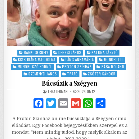
Posted
BÁNKI GERGELY
DERZSI JÁNOS
KATONA LÁSZLÓ
in
KISS DIÁNA MAGDOLNA
LÁNG ANNAMÁRIA
MONORI LILI
MUNDRUCZÓ KORNÉL
PROTON SZÍNHÁZ
RÁBA ROLAND
SZEMENYEI JÁNOS
TRAFÓ
ZSÓTÉR SÁNDOR
Búcsúzik a Szégyen
AUTHOR:
PUBLISHED
THEATERMAN
2024.05.12.
DATE:
F
T
E
G
W
S
a
w
m
m
h
h
A Proton Színház online búcsúztatja a Szégyen című
c
it
ai
ai
at
ar
előadást. Egy Facebook bejegyzésükben szerepel ez a
e
te
l
l
s
e
mondat: “Nem mindig tudod, hogy melyik alkalom az
utolsó… 2012-2020.”…