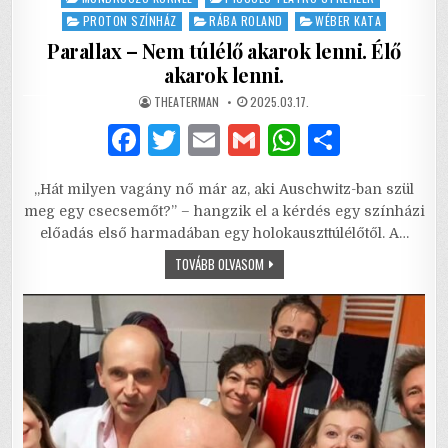
PROTON SZÍNHÁZ
RÁBA ROLAND
WÉBER KATA
Parallax – Nem túlélő akarok lenni. Élő
akarok lenni.
AUTHOR:
PUBLISHED
THEATERMAN
2025.03.17.
DATE:
F
T
E
G
W
S
a
w
m
m
h
h
„Hát milyen vagány nő már az, aki Auschwitz-ban szül
c
it
ai
ai
at
ar
meg egy csecsemőt?” – hangzik el a kérdés egy színházi
e
te
l
l
s
e
előadás első harmadában egy holokauszttúlélőtől. A…
b
r
A
PARALLAX
TOVÁBB OLVASOM
–
NEM
o
p
TÚLÉLŐ
AKAROK
o
p
LENNI.
ÉLŐ
AKAROK
k
LENNI.