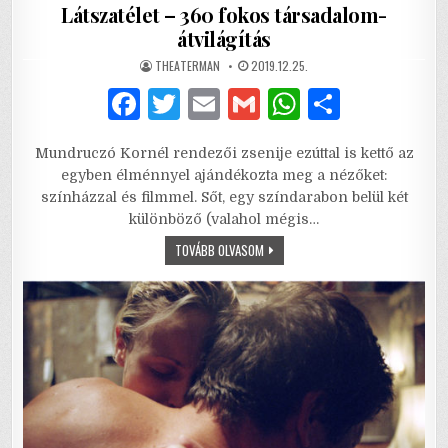
Látszatélet – 360 fokos társadalom-
átvilágítás
AUTHOR:
PUBLISHED
THEATERMAN
2019.12.25.
DATE:
F
T
E
G
W
S
a
w
m
m
h
h
Mundruczó Kornél rendezői zsenije ezúttal is kettő az
c
it
ai
ai
at
ar
egyben élménnyel ajándékozta meg a nézőket:
e
te
l
l
s
e
színházzal és filmmel. Sőt, egy színdarabon belül két
különböző (valahol mégis…
b
r
A
LÁTSZATÉLET
TOVÁBB OLVASOM
o
p
–
360
o
p
FOKOS
TÁRSADALOM-
ÁTVILÁGÍTÁS
k