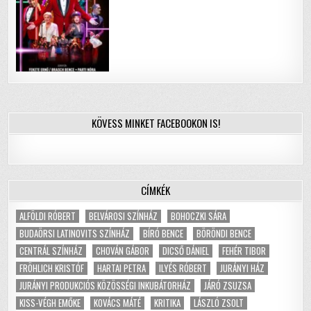
KÖVESS MINKET FACEBOOKON IS!
CÍMKÉK
ALFÖLDI RÓBERT
BELVÁROSI SZÍNHÁZ
BOHOCZKI SÁRA
BUDAÖRSI LATINOVITS SZÍNHÁZ
BÍRÓ BENCE
BÖRÖNDI BENCE
CENTRÁL SZÍNHÁZ
CHOVÁN GÁBOR
DICSŐ DÁNIEL
FEHÉR TIBOR
FRÖHLICH KRISTÓF
HARTAI PETRA
ILYÉS RÓBERT
JURÁNYI HÁZ
JURÁNYI PRODUKCIÓS KÖZÖSSÉGI INKUBÁTORHÁZ
JÁRÓ ZSUZSA
KISS-VÉGH EMŐKE
KOVÁCS MÁTÉ
KRITIKA
LÁSZLÓ ZSOLT