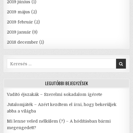
2019 június
(1)
2019 május
(2)
2019 február
(2)
2019 január
(9)
2018 december
(1)
Search
for:
LEGUTÓBBI BEJEGYZÉSEK
Vadító éjszakák – Szerelmi sokadalom ígérete
Jutalomjáték – Azért kezdtem el írni, hogy bekerüljek
abba a világba
Mi lenne veled nélkülem (?) – A hódításban bármi
megengedett?