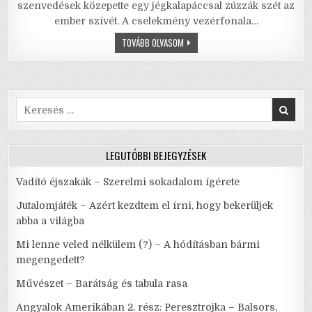
e
te
l
l
s
e
szenvedések közepette egy jégkalapáccsal zúzzák szét az
ember szívét. A cselekmény vezérfonala…
b
r
A
VLAGYIMIR
TOVÁBB OLVASOM
o
p
SZOROKIN:
A
o
p
JÉG
–
AVAGY:
k
NE
FÉLJ!
Search
for:
LEGUTÓBBI BEJEGYZÉSEK
Vadító éjszakák – Szerelmi sokadalom ígérete
Jutalomjáték – Azért kezdtem el írni, hogy bekerüljek
abba a világba
Mi lenne veled nélkülem (?) – A hódításban bármi
megengedett?
Művészet – Barátság és tabula rasa
Angyalok Amerikában 2. rész: Peresztrojka – Balsors,