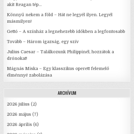
akit Reagan tép…
Könnyű nekem a föld – Hát ne legyél ilyen. Legyél
másmilyen!
Gettó – A színház a legnehezebb időkben a legfontosabb
Tovább – Három igazság, egy szív
Julius Caesar – Találkozunk Philippinél, hozzátok a
drónokat!
Mágnás Miska – Egy klasszikus operett felemelő
élménnyé zabolázása
ARCHÍVUM
2026 július
(2)
2026 május
(7)
2026 április
(6)