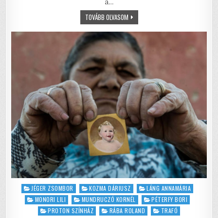
a…
b
r
A
SZÉGYEN
TOVÁBB OLVASOM
o
p
–
A
o
p
2020-
AS
ESZTENDŐ
k
MARGÓJÁRA
Posted
JÉGER ZSOMBOR
KOZMA DÁRIUSZ
LÁNG ANNAMÁRIA
in
MONORI LILI
MUNDRUCZÓ KORNÉL
PÉTERFY BORI
PROTON SZÍNHÁZ
RÁBA ROLAND
TRAFÓ