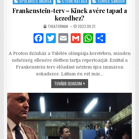
SPOLARICS ANDREA
STORK NATASA
TERHES SÁNDOR
Frankenstein-terv – Kinek a vére tapad a
kezedhez?
AUTHOR:
PUBLISHED
THEATERMAN
2023.09.21.
DATE:
F
T
E
G
W
S
a
w
m
m
h
h
A Proton Színház a Túlélés olimpiája keretében, minden
c
it
ai
ai
at
ar
nehézség ellenére életben tartja repertoárját. Ezúttal a
e
te
l
l
s
e
Frankenstein-terv előadást néztem újra immáron
sokadszor. Láttam én ezt már…
b
r
A
FRANKENSTEIN-
TOVÁBB OLVASOM
o
p
TERV
–
o
p
KINEK
A
VÉRE
k
TAPAD
A
KEZEDHEZ?