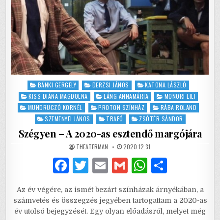
Posted
BÁNKI GERGELY
DERZSI JÁNOS
KATONA LÁSZLÓ
in
KISS DIÁNA MAGDOLNA
LÁNG ANNAMÁRIA
MONORI LILI
MUNDRUCZÓ KORNÉL
PROTON SZÍNHÁZ
RÁBA ROLAND
SZEMENYEI JÁNOS
TRAFÓ
ZSÓTÉR SÁNDOR
Szégyen – A 2020-as esztendő margójára
AUTHOR:
PUBLISHED
THEATERMAN
2020.12.31.
DATE:
F
T
E
G
W
S
a
w
m
m
h
h
Az év végére, az ismét bezárt színházak árnyékában, a
c
it
ai
ai
at
ar
számvetés és összegzés jegyében tartogattam a 2020-as
e
te
l
l
s
e
év utolsó bejegyzését. Egy olyan előadásról, melyet még