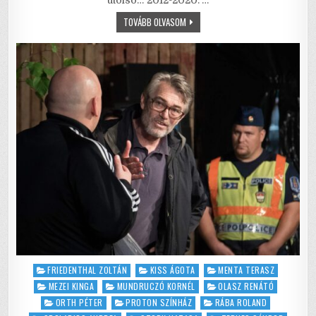
b
r
A
BÚCSÚZIK
TOVÁBB OLVASOM
o
p
A
SZÉGYEN
o
p
k
Posted
FRIEDENTHAL ZOLTÁN
KISS ÁGOTA
MENTA TERASZ
in
MEZEI KINGA
MUNDRUCZÓ KORNÉL
OLASZ RENÁTÓ
ORTH PÉTER
PROTON SZÍNHÁZ
RÁBA ROLAND