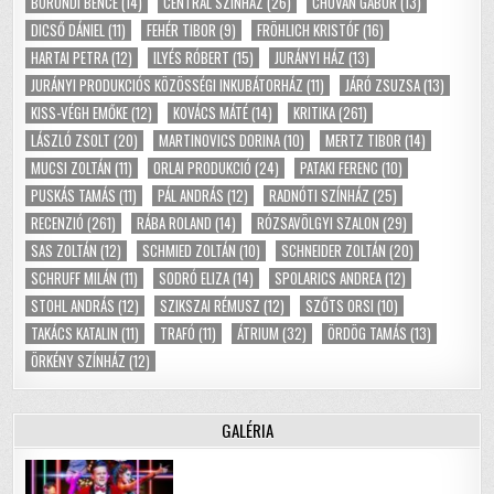
BÖRÖNDI BENCE
(14)
CENTRÁL SZÍNHÁZ
(26)
CHOVÁN GÁBOR
(13)
DICSŐ DÁNIEL
(11)
FEHÉR TIBOR
(9)
FRÖHLICH KRISTÓF
(16)
HARTAI PETRA
(12)
ILYÉS RÓBERT
(15)
JURÁNYI HÁZ
(13)
JURÁNYI PRODUKCIÓS KÖZÖSSÉGI INKUBÁTORHÁZ
(11)
JÁRÓ ZSUZSA
(13)
KISS-VÉGH EMŐKE
(12)
KOVÁCS MÁTÉ
(14)
KRITIKA
(261)
LÁSZLÓ ZSOLT
(20)
MARTINOVICS DORINA
(10)
MERTZ TIBOR
(14)
MUCSI ZOLTÁN
(11)
ORLAI PRODUKCIÓ
(24)
PATAKI FERENC
(10)
PUSKÁS TAMÁS
(11)
PÁL ANDRÁS
(12)
RADNÓTI SZÍNHÁZ
(25)
RECENZIÓ
(261)
RÁBA ROLAND
(14)
RÓZSAVÖLGYI SZALON
(29)
SAS ZOLTÁN
(12)
SCHMIED ZOLTÁN
(10)
SCHNEIDER ZOLTÁN
(20)
SCHRUFF MILÁN
(11)
SODRÓ ELIZA
(14)
SPOLARICS ANDREA
(12)
STOHL ANDRÁS
(12)
SZIKSZAI RÉMUSZ
(12)
SZŐTS ORSI
(10)
TAKÁCS KATALIN
(11)
TRAFÓ
(11)
ÁTRIUM
(32)
ÖRDÖG TAMÁS
(13)
ÖRKÉNY SZÍNHÁZ
(12)
GALÉRIA