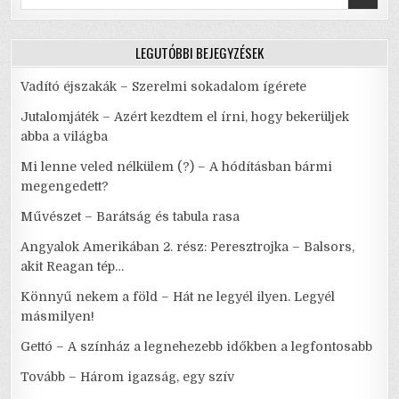
for:
LEGUTÓBBI BEJEGYZÉSEK
Vadító éjszakák – Szerelmi sokadalom ígérete
Jutalomjáték – Azért kezdtem el írni, hogy bekerüljek
abba a világba
Mi lenne veled nélkülem (?) – A hódításban bármi
megengedett?
Művészet – Barátság és tabula rasa
Angyalok Amerikában 2. rész: Peresztrojka – Balsors,
akit Reagan tép…
Könnyű nekem a föld – Hát ne legyél ilyen. Legyél
másmilyen!
Gettó – A színház a legnehezebb időkben a legfontosabb
Tovább – Három igazság, egy szív