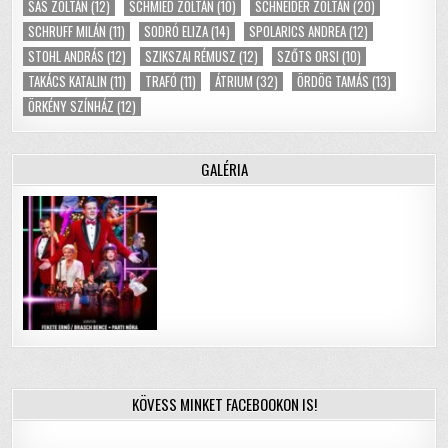
SAS ZOLTÁN
(12)
SCHMIED ZOLTÁN
(10)
SCHNEIDER ZOLTÁN
(20)
SCHRUFF MILÁN
(11)
SODRÓ ELIZA
(14)
SPOLARICS ANDREA
(12)
STOHL ANDRÁS
(12)
SZIKSZAI RÉMUSZ
(12)
SZŐTS ORSI
(10)
TAKÁCS KATALIN
(11)
TRAFÓ
(11)
ÁTRIUM
(32)
ÖRDÖG TAMÁS
(13)
ÖRKÉNY SZÍNHÁZ
(12)
GALÉRIA
KÖVESS MINKET FACEBOOKON IS!