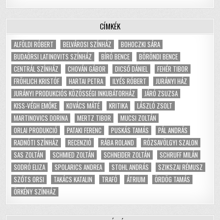
CÍMKÉK
ALFÖLDI RÓBERT
BELVÁROSI SZÍNHÁZ
BOHOCZKI SÁRA
BUDAÖRSI LATINOVITS SZÍNHÁZ
BÍRÓ BENCE
BÖRÖNDI BENCE
CENTRÁL SZÍNHÁZ
CHOVÁN GÁBOR
DICSŐ DÁNIEL
FEHÉR TIBOR
FRÖHLICH KRISTÓF
HARTAI PETRA
ILYÉS RÓBERT
JURÁNYI HÁZ
JURÁNYI PRODUKCIÓS KÖZÖSSÉGI INKUBÁTORHÁZ
JÁRÓ ZSUZSA
KISS-VÉGH EMŐKE
KOVÁCS MÁTÉ
KRITIKA
LÁSZLÓ ZSOLT
MARTINOVICS DORINA
MERTZ TIBOR
MUCSI ZOLTÁN
ORLAI PRODUKCIÓ
PATAKI FERENC
PUSKÁS TAMÁS
PÁL ANDRÁS
RADNÓTI SZÍNHÁZ
RECENZIÓ
RÁBA ROLAND
RÓZSAVÖLGYI SZALON
SAS ZOLTÁN
SCHMIED ZOLTÁN
SCHNEIDER ZOLTÁN
SCHRUFF MILÁN
SODRÓ ELIZA
SPOLARICS ANDREA
STOHL ANDRÁS
SZIKSZAI RÉMUSZ
SZŐTS ORSI
TAKÁCS KATALIN
TRAFÓ
ÁTRIUM
ÖRDÖG TAMÁS
ÖRKÉNY SZÍNHÁZ