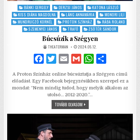
Posted
BÁNKI GERGELY
DERZSI JÁNOS
KATONA LÁSZLÓ
in
KISS DIÁNA MAGDOLNA
LÁNG ANNAMÁRIA
MONORI LILI
MUNDRUCZÓ KORNÉL
PROTON SZÍNHÁZ
RÁBA ROLAND
SZEMENYEI JÁNOS
TRAFÓ
ZSÓTÉR SÁNDOR
Búcsúzik a Szégyen
AUTHOR:
PUBLISHED
THEATERMAN
2024.05.12.
DATE:
F
T
E
G
W
S
a
w
m
m
h
h
A Proton Színház online búcsúztatja a Szégyen című
c
it
ai
ai
at
ar
előadást. Egy Facebook bejegyzésükben szerepel ez a
e
te
l
l
s
e
mondat: “Nem mindig tudod, hogy melyik alkalom az
utolsó… 2012-2020.”…
b
r
A
BÚCSÚZIK
TOVÁBB OLVASOM
o
p
A
SZÉGYEN
o
p
k