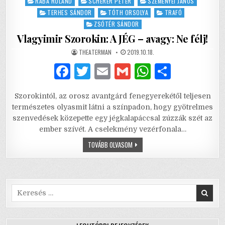
RÁBA ROLAND
SCHERER PÉTER
SZEMENYEI JÁNOS
TERHES SÁNDOR
TÓTH ORSOLYA
TRAFÓ
ZSÓTÉR SÁNDOR
Vlagyimir Szorokin: A JÉG – avagy: Ne félj!
AUTHOR:
PUBLISHED
THEATERMAN
2019.10.18.
DATE:
F
T
E
G
W
S
a
w
m
m
h
h
Szorokintól, az orosz avantgárd fenegyerekétől teljesen
c
it
ai
ai
at
ar
természetes olyasmit látni a színpadon, hogy gyötrelmes
e
te
l
l
s
e
szenvedések közepette egy jégkalapáccsal zúzzák szét az
ember szívét. A cselekmény vezérfonala…
b
r
A
VLAGYIMIR
TOVÁBB OLVASOM
o
p
SZOROKIN:
A
o
p
JÉG
–
AVAGY:
k
NE
FÉLJ!
Search
for: