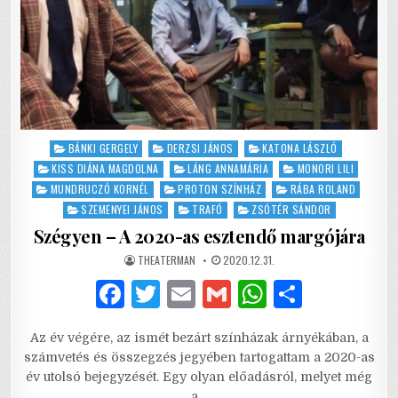
Posted
BÁNKI GERGELY
DERZSI JÁNOS
KATONA LÁSZLÓ
in
KISS DIÁNA MAGDOLNA
LÁNG ANNAMÁRIA
MONORI LILI
MUNDRUCZÓ KORNÉL
PROTON SZÍNHÁZ
RÁBA ROLAND
SZEMENYEI JÁNOS
TRAFÓ
ZSÓTÉR SÁNDOR
Szégyen – A 2020-as esztendő margójára
AUTHOR:
PUBLISHED
THEATERMAN
2020.12.31.
DATE:
F
T
E
G
W
S
a
w
m
m
h
h
Az év végére, az ismét bezárt színházak árnyékában, a
c
it
ai
ai
at
ar
számvetés és összegzés jegyében tartogattam a 2020-as
e
te
l
l
s
e
év utolsó bejegyzését. Egy olyan előadásról, melyet még
a…