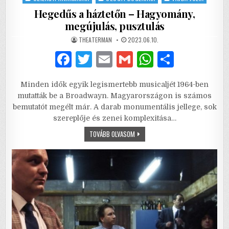
Hegedűs a háztetőn – Hagyomány,
megújulás, pusztulás
AUTHOR:
PUBLISHED
THEATERMAN
2023.06.10.
DATE:
F
T
E
G
W
S
a
w
m
m
h
h
Minden idők egyik legismertebb musicaljét 1964-ben
c
it
ai
ai
at
ar
mutatták be a Broadwayn. Magyarországon is számos
e
te
l
l
s
e
bemutatót megélt már. A darab monumentális jellege, sok
szereplője és zenei komplexitása…
b
r
A
HEGEDŰS
TOVÁBB OLVASOM
o
p
A
HÁZTETŐN
o
p
–
HAGYOMÁNY,
MEGÚJULÁS,
k
PUSZTULÁS