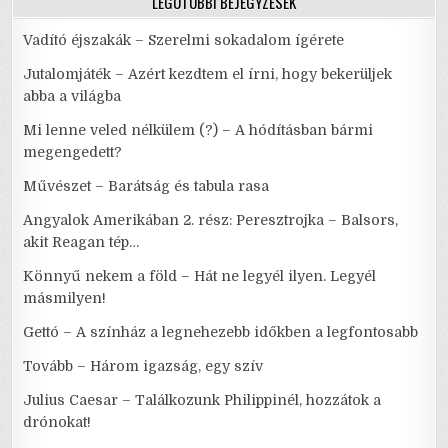
LEGUTÓBBI BEJEGYZÉSEK
Vadító éjszakák – Szerelmi sokadalom ígérete
Jutalomjáték – Azért kezdtem el írni, hogy bekerüljek
abba a világba
Mi lenne veled nélkülem (?) – A hódításban bármi
megengedett?
Művészet – Barátság és tabula rasa
Angyalok Amerikában 2. rész: Peresztrojka – Balsors,
akit Reagan tép…
Könnyű nekem a föld – Hát ne legyél ilyen. Legyél
másmilyen!
Gettó – A színház a legnehezebb időkben a legfontosabb
Tovább – Három igazság, egy szív
Julius Caesar – Találkozunk Philippinél, hozzátok a
drónokat!