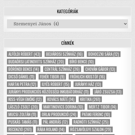
KATEGÓRIÁK
Kategóriák
CÍMKÉK
ALFÖLDI RÓBERT
(43)
BELVÁROSI SZÍNHÁZ
(16)
BOHOCZKI SÁRA
(12)
BUDAÖRSI LATINOVITS SZÍNHÁZ
(20)
BÍRÓ BENCE
(10)
BÖRÖNDI BENCE
(14)
CENTRÁL SZÍNHÁZ
(26)
CHOVÁN GÁBOR
(13)
DICSŐ DÁNIEL
(11)
FEHÉR TIBOR
(9)
FRÖHLICH KRISTÓF
(16)
HARTAI PETRA
(12)
ILYÉS RÓBERT
(15)
JURÁNYI HÁZ
(13)
JURÁNYI PRODUKCIÓS KÖZÖSSÉGI INKUBÁTORHÁZ
(11)
JÁRÓ ZSUZSA
(13)
KISS-VÉGH EMŐKE
(12)
KOVÁCS MÁTÉ
(14)
KRITIKA
(261)
LÁSZLÓ ZSOLT
(20)
MARTINOVICS DORINA
(10)
MERTZ TIBOR
(14)
MUCSI ZOLTÁN
(11)
ORLAI PRODUKCIÓ
(24)
PATAKI FERENC
(10)
PUSKÁS TAMÁS
(11)
PÁL ANDRÁS
(12)
RADNÓTI SZÍNHÁZ
(25)
RECENZIÓ
(261)
RÁBA ROLAND
(14)
RÓZSAVÖLGYI SZALON
(29)