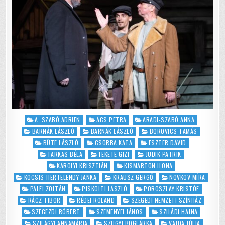
Posted
A. SZABÓ ADRIEN
ÁCS PETRA
ARADI-SZABÓ ANNA
in
BARNÁK LÁSZLÓ
BARNÁK LÁSZLÓ
BOROVICS TAMÁS
BÜTE LÁSZLÓ
CSORBA KATA
ESZTER DÁVID
FARKAS BÉLA
FEKETE GIZI
JUDIK PATRIK
KÁROLYI KRISZTIÁN
KISMÁRTON ILONA
KOCSIS-HERTELENDY JANKA
KRAUSZ GERGŐ
NOVKOV MÍRA
PÁLFI ZOLTÁN
PISKOLTI LÁSZLÓ
POROSZLAY KRISTÓF
RÁCZ TIBOR
RÉDEI ROLAND
SZEGEDI NEMZETI SZÍNHÁZ
SZEGEZDI RÓBERT
SZEMENYEI JÁNOS
SZILÁDI HAJNA
SZILÁGYI ANNAMÁRIA
SZÜGYI BOGLÁRKA
VAJDA JÚLIA