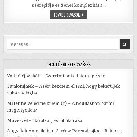
szereplője és zenei komplexitása…
b
r
A
HEGEDŰS
TOVÁBB OLVASOM
o
p
A
HÁZTETŐN
o
p
–
HAGYOMÁNY,
MEGÚJULÁS,
k
PUSZTULÁS
Search
for:
LEGUTÓBBI BEJEGYZÉSEK
Vadító éjszakák – Szerelmi sokadalom ígérete
Jutalomjáték – Azért kezdtem el írni, hogy bekerüljek
abba a világba
Mi lenne veled nélkülem (?) – A hódításban bármi
megengedett?
Művészet – Barátság és tabula rasa
Angyalok Amerikában 2. rész: Peresztrojka – Balsors,