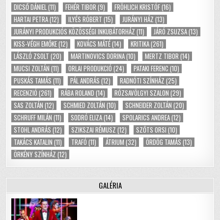
DICSŐ DÁNIEL
(11)
FEHÉR TIBOR
(9)
FRÖHLICH KRISTÓF
(16)
HARTAI PETRA
(12)
ILYÉS RÓBERT
(15)
JURÁNYI HÁZ
(13)
JURÁNYI PRODUKCIÓS KÖZÖSSÉGI INKUBÁTORHÁZ
(11)
JÁRÓ ZSUZSA
(13)
KISS-VÉGH EMŐKE
(12)
KOVÁCS MÁTÉ
(14)
KRITIKA
(261)
LÁSZLÓ ZSOLT
(20)
MARTINOVICS DORINA
(10)
MERTZ TIBOR
(14)
MUCSI ZOLTÁN
(11)
ORLAI PRODUKCIÓ
(24)
PATAKI FERENC
(10)
PUSKÁS TAMÁS
(11)
PÁL ANDRÁS
(12)
RADNÓTI SZÍNHÁZ
(25)
RECENZIÓ
(261)
RÁBA ROLAND
(14)
RÓZSAVÖLGYI SZALON
(29)
SAS ZOLTÁN
(12)
SCHMIED ZOLTÁN
(10)
SCHNEIDER ZOLTÁN
(20)
SCHRUFF MILÁN
(11)
SODRÓ ELIZA
(14)
SPOLARICS ANDREA
(12)
STOHL ANDRÁS
(12)
SZIKSZAI RÉMUSZ
(12)
SZŐTS ORSI
(10)
TAKÁCS KATALIN
(11)
TRAFÓ
(11)
ÁTRIUM
(32)
ÖRDÖG TAMÁS
(13)
ÖRKÉNY SZÍNHÁZ
(12)
GALÉRIA