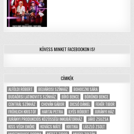
KÖVESS MINKET FACEBOOKON IS!
CÍMKÉK
ALFÖLDI RÓBERT
BELVÁROSI SZÍNHÁZ
BOHOCZKI SÁRA
BUDAÖRSI LATINOVITS SZÍNHÁZ
BÍRÓ BENCE
BÖRÖNDI BENCE
CENTRÁL SZÍNHÁZ
CHOVÁN GÁBOR
DICSŐ DÁNIEL
FEHÉR TIBOR
FRÖHLICH KRISTÓF
HARTAI PETRA
ILYÉS RÓBERT
JURÁNYI HÁZ
JURÁNYI PRODUKCIÓS KÖZÖSSÉGI INKUBÁTORHÁZ
JÁRÓ ZSUZSA
KISS-VÉGH EMŐKE
KOVÁCS MÁTÉ
KRITIKA
LÁSZLÓ ZSOLT