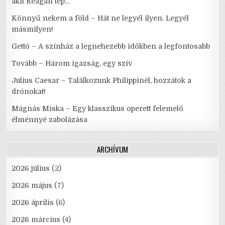
akit Reagan tép…
Könnyű nekem a föld – Hát ne legyél ilyen. Legyél
másmilyen!
Gettó – A színház a legnehezebb időkben a legfontosabb
Tovább – Három igazság, egy szív
Julius Caesar – Találkozunk Philippinél, hozzátok a
drónokat!
Mágnás Miska – Egy klasszikus operett felemelő
élménnyé zabolázása
ARCHÍVUM
2026 július
(2)
2026 május
(7)
2026 április
(6)
2026 március
(4)