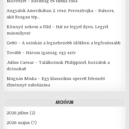
Művészet – Barátság és tabula rasa
Angyalok Amerikában 2. rész: Peresztrojka – Balsors,
akit Reagan tép…
Könnyű nekem a föld – Hát ne legyél ilyen. Legyél
másmilyen!
Gettó – A színház a legnehezebb időkben a legfontosabb
Tovább – Három igazság, egy szív
Julius Caesar – Találkozunk Philippinél, hozzátok a
drónokat!
Mágnás Miska – Egy klasszikus operett felemelő
élménnyé zabolázása
ARCHÍVUM
2026 július
(2)
2026 május
(7)