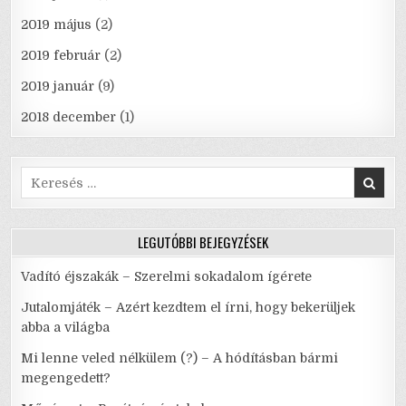
2019 május
(2)
2019 február
(2)
2019 január
(9)
2018 december
(1)
Search
for:
LEGUTÓBBI BEJEGYZÉSEK
Vadító éjszakák – Szerelmi sokadalom ígérete
Jutalomjáték – Azért kezdtem el írni, hogy bekerüljek
abba a világba
Mi lenne veled nélkülem (?) – A hódításban bármi
megengedett?