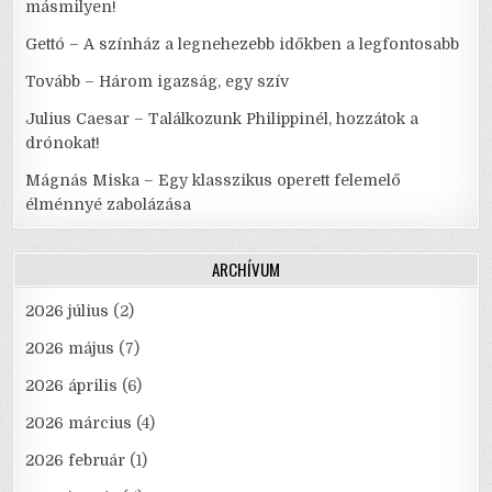
másmilyen!
Gettó – A színház a legnehezebb időkben a legfontosabb
Tovább – Három igazság, egy szív
Julius Caesar – Találkozunk Philippinél, hozzátok a
drónokat!
Mágnás Miska – Egy klasszikus operett felemelő
élménnyé zabolázása
ARCHÍVUM
2026 július
(2)
2026 május
(7)
2026 április
(6)
2026 március
(4)
2026 február
(1)