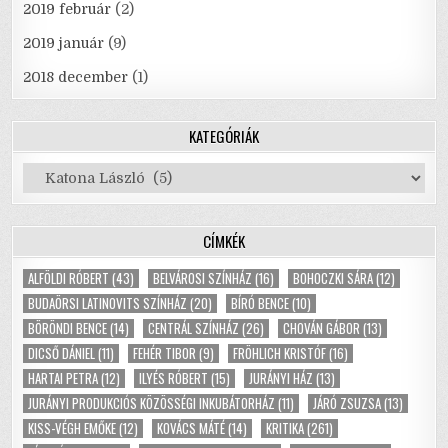
2019 február
(2)
2019 január
(9)
2018 december
(1)
KATEGÓRIÁK
Kategóriák
CÍMKÉK
ALFÖLDI RÓBERT
(43)
BELVÁROSI SZÍNHÁZ
(16)
BOHOCZKI SÁRA
(12)
BUDAÖRSI LATINOVITS SZÍNHÁZ
(20)
BÍRÓ BENCE
(10)
BÖRÖNDI BENCE
(14)
CENTRÁL SZÍNHÁZ
(26)
CHOVÁN GÁBOR
(13)
DICSŐ DÁNIEL
(11)
FEHÉR TIBOR
(9)
FRÖHLICH KRISTÓF
(16)
HARTAI PETRA
(12)
ILYÉS RÓBERT
(15)
JURÁNYI HÁZ
(13)
JURÁNYI PRODUKCIÓS KÖZÖSSÉGI INKUBÁTORHÁZ
(11)
JÁRÓ ZSUZSA
(13)
KISS-VÉGH EMŐKE
(12)
KOVÁCS MÁTÉ
(14)
KRITIKA
(261)