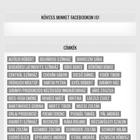
KÖVESS MINKET FACEBOOKON IS!
CÍMKÉK
ALFÖLDI RÓBERT
BELVÁROSI SZÍNHÁZ
BOHOCZKI SÁRA
BUDAÖRSI LATINOVITS SZÍNHÁZ
BÍRÓ BENCE
BÖRÖNDI BENCE
CENTRÁL SZÍNHÁZ
CHOVÁN GÁBOR
DICSŐ DÁNIEL
FEHÉR TIBOR
FRÖHLICH KRISTÓF
HARTAI PETRA
ILYÉS RÓBERT
JURÁNYI HÁZ
JURÁNYI PRODUKCIÓS KÖZÖSSÉGI INKUBÁTORHÁZ
JÁRÓ ZSUZSA
KISS-VÉGH EMŐKE
KOVÁCS MÁTÉ
KRITIKA
LÁSZLÓ ZSOLT
MARTINOVICS DORINA
MERTZ TIBOR
MUCSI ZOLTÁN
ORLAI PRODUKCIÓ
PATAKI FERENC
PUSKÁS TAMÁS
PÁL ANDRÁS
RADNÓTI SZÍNHÁZ
RECENZIÓ
RÁBA ROLAND
RÓZSAVÖLGYI SZALON
SAS ZOLTÁN
SCHMIED ZOLTÁN
SCHNEIDER ZOLTÁN
SCHRUFF MILÁN
SODRÓ ELIZA
SPOLARICS ANDREA
STOHL ANDRÁS
SZIKSZAI RÉMUSZ