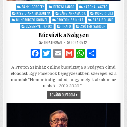
Posted
BÁNKI GERGELY
DERZSI JÁNOS
KATONA LÁSZLÓ
in
KISS DIÁNA MAGDOLNA
LÁNG ANNAMÁRIA
MONORI LILI
MUNDRUCZÓ KORNÉL
PROTON SZÍNHÁZ
RÁBA ROLAND
SZEMENYEI JÁNOS
TRAFÓ
ZSÓTÉR SÁNDOR
Búcsúzik a Szégyen
AUTHOR:
PUBLISHED
THEATERMAN
2024.05.12.
DATE:
F
T
E
G
W
S
a
w
m
m
h
h
A Proton Színház online búcsúztatja a Szégyen című
c
it
ai
ai
at
ar
előadást. Egy Facebook bejegyzésükben szerepel ez a
e
te
l
l
s
e
mondat: “Nem mindig tudod, hogy melyik alkalom az
utolsó… 2012-2020.”…
b
r
A
BÚCSÚZIK
TOVÁBB OLVASOM
o
p
A
SZÉGYEN
o
p
k