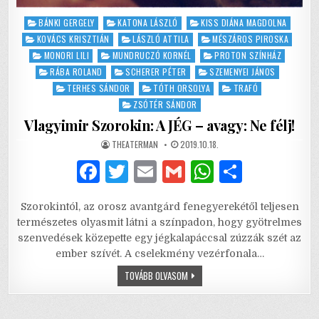
Posted
BÁNKI GERGELY
KATONA LÁSZLÓ
KISS DIÁNA MAGDOLNA
in
KOVÁCS KRISZTIÁN
LÁSZLÓ ATTILA
MÉSZÁROS PIROSKA
MONORI LILI
MUNDRUCZÓ KORNÉL
PROTON SZÍNHÁZ
RÁBA ROLAND
SCHERER PÉTER
SZEMENYEI JÁNOS
TERHES SÁNDOR
TÓTH ORSOLYA
TRAFÓ
ZSÓTÉR SÁNDOR
Vlagyimir Szorokin: A JÉG – avagy: Ne félj!
AUTHOR:
PUBLISHED
THEATERMAN
2019.10.18.
DATE:
F
T
E
G
W
S
a
w
m
m
h
h
Szorokintól, az orosz avantgárd fenegyerekétől teljesen
c
it
ai
ai
at
ar
természetes olyasmit látni a színpadon, hogy gyötrelmes
e
te
l
l
s
e
szenvedések közepette egy jégkalapáccsal zúzzák szét az
ember szívét. A cselekmény vezérfonala…
b
r
A
VLAGYIMIR
TOVÁBB OLVASOM
o
p
SZOROKIN:
A
o
p
JÉG
–