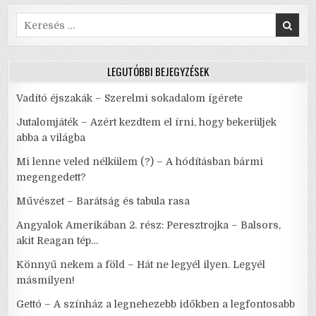
AVAGY:
k
NE
FÉLJ!
Search
for:
LEGUTÓBBI BEJEGYZÉSEK
Vadító éjszakák – Szerelmi sokadalom ígérete
Jutalomjáték – Azért kezdtem el írni, hogy bekerüljek
abba a világba
Mi lenne veled nélkülem (?) – A hódításban bármi
megengedett?
Művészet – Barátság és tabula rasa
Angyalok Amerikában 2. rész: Peresztrojka – Balsors,
akit Reagan tép…
Könnyű nekem a föld – Hát ne legyél ilyen. Legyél
másmilyen!
Gettó – A színház a legnehezebb időkben a legfontosabb