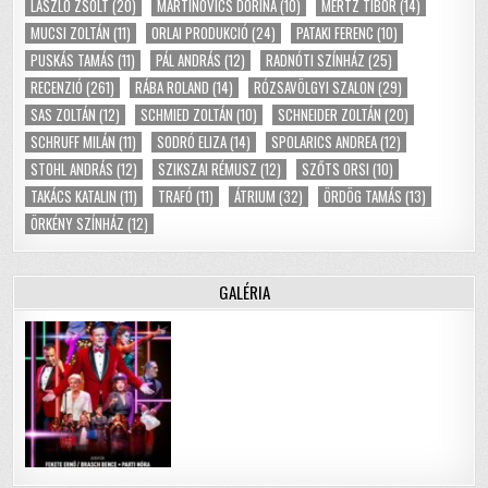
LÁSZLÓ ZSOLT
(20)
MARTINOVICS DORINA
(10)
MERTZ TIBOR
(14)
MUCSI ZOLTÁN
(11)
ORLAI PRODUKCIÓ
(24)
PATAKI FERENC
(10)
PUSKÁS TAMÁS
(11)
PÁL ANDRÁS
(12)
RADNÓTI SZÍNHÁZ
(25)
RECENZIÓ
(261)
RÁBA ROLAND
(14)
RÓZSAVÖLGYI SZALON
(29)
SAS ZOLTÁN
(12)
SCHMIED ZOLTÁN
(10)
SCHNEIDER ZOLTÁN
(20)
SCHRUFF MILÁN
(11)
SODRÓ ELIZA
(14)
SPOLARICS ANDREA
(12)
STOHL ANDRÁS
(12)
SZIKSZAI RÉMUSZ
(12)
SZŐTS ORSI
(10)
TAKÁCS KATALIN
(11)
TRAFÓ
(11)
ÁTRIUM
(32)
ÖRDÖG TAMÁS
(13)
ÖRKÉNY SZÍNHÁZ
(12)
GALÉRIA