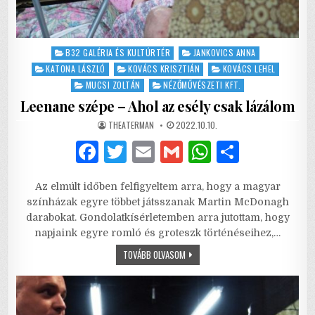
Posted
B32 GALÉRIA ÉS KULTÚRTÉR
JANKOVICS ANNA
in
KATONA LÁSZLÓ
KOVÁCS KRISZTIÁN
KOVÁCS LEHEL
MUCSI ZOLTÁN
NÉZŐMŰVÉSZETI KFT.
Leenane szépe – Ahol az esély csak lázálom
AUTHOR:
PUBLISHED
THEATERMAN
2022.10.10.
DATE:
F
T
E
G
W
S
a
w
m
m
h
h
Az elmúlt időben felfigyeltem arra, hogy a magyar
c
it
ai
ai
at
ar
színházak egyre többet játsszanak Martin McDonagh
e
te
l
l
s
e
darabokat. Gondolatkísérletemben arra jutottam, hogy
napjaink egyre romló és groteszk történéseihez,…
b
r
A
LEENANE
TOVÁBB OLVASOM
o
p
SZÉPE
–
o
p
AHOL
AZ
ESÉLY
k
CSAK