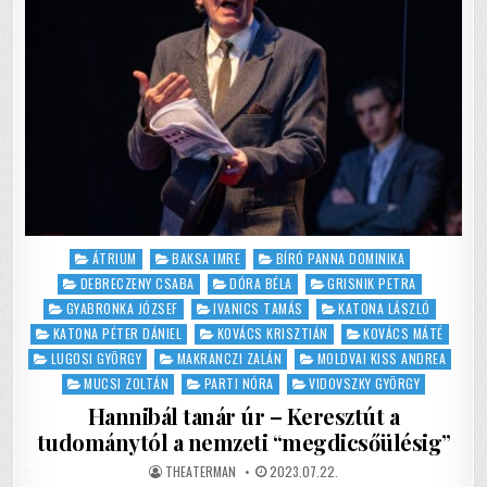
Posted
ÁTRIUM
BAKSA IMRE
BÍRÓ PANNA DOMINIKA
in
DEBRECZENY CSABA
DÓRA BÉLA
GRISNIK PETRA
GYABRONKA JÓZSEF
IVANICS TAMÁS
KATONA LÁSZLÓ
KATONA PÉTER DÁNIEL
KOVÁCS KRISZTIÁN
KOVÁCS MÁTÉ
LUGOSI GYÖRGY
MAKRANCZI ZALÁN
MOLDVAI KISS ANDREA
MUCSI ZOLTÁN
PARTI NÓRA
VIDOVSZKY GYÖRGY
Hannibál tanár úr – Keresztút a
tudománytól a nemzeti “megdicsőülésig”
AUTHOR:
PUBLISHED
THEATERMAN
2023.07.22.
DATE: