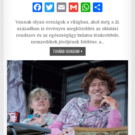
F
T
E
G
W
S
a
w
m
m
h
h
Vannak olyan országok a világban, ahol még a 21.
c
it
ai
ai
at
ar
században is érvényes megközelítés az oktatási
e
te
l
l
s
e
rendszer és az egészségügy tudatos tönkretétele,
nemzedékek jövőjének felélése, a…
b
r
A
HANNIBÁL
TOVÁBB OLVASOM
o
p
TANÁR
ÚR
o
p
–
KERESZTÚT
A
k
TUDOMÁNYTÓL
A
NEMZETI
“MEGDICSŐÜLÉSIG”