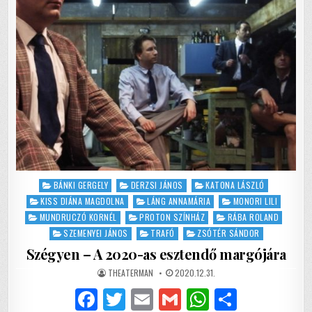
LÁZÁLOM
Posted
BÁNKI GERGELY
DERZSI JÁNOS
KATONA LÁSZLÓ
in
KISS DIÁNA MAGDOLNA
LÁNG ANNAMÁRIA
MONORI LILI
MUNDRUCZÓ KORNÉL
PROTON SZÍNHÁZ
RÁBA ROLAND
SZEMENYEI JÁNOS
TRAFÓ
ZSÓTÉR SÁNDOR
Szégyen – A 2020-as esztendő margójára
AUTHOR:
PUBLISHED
THEATERMAN
2020.12.31.
DATE:
F
T
E
G
W
S