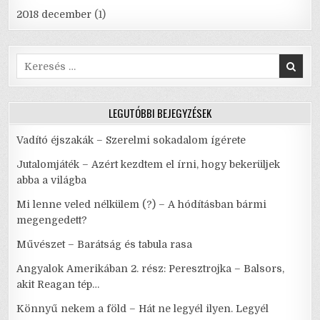
2018 december
(1)
Search
for:
LEGUTÓBBI BEJEGYZÉSEK
Vadító éjszakák – Szerelmi sokadalom ígérete
Jutalomjáték – Azért kezdtem el írni, hogy bekerüljek
abba a világba
Mi lenne veled nélkülem (?) – A hódításban bármi
megengedett?
Művészet – Barátság és tabula rasa
Angyalok Amerikában 2. rész: Peresztrojka – Balsors,
akit Reagan tép…
Könnyű nekem a föld – Hát ne legyél ilyen. Legyél