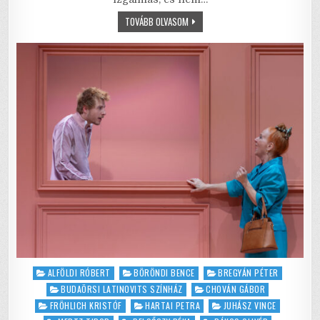
b
r
A
KAROLINE
TOVÁBB OLVASOM
o
p
ÉS
KASIMIR
o
p
–
LE
KELL
k
ÉRNI
AZ
ALJÁRA,
HOGY
EL
TUDJ
RUGASZKODNI
Posted
ALFÖLDI RÓBERT
BÖRÖNDI BENCE
BREGYÁN PÉTER
in
BUDAÖRSI LATINOVITS SZÍNHÁZ
CHOVÁN GÁBOR
FRÖHLICH KRISTÓF
HARTAI PETRA
JUHÁSZ VINCE