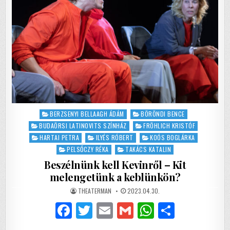
Posted
BERZSENYI BELLAAGH ÁDÁM
BÖRÖNDI BENCE
in
BUDAÖRSI LATINOVITS SZÍNHÁZ
FRÖHLICH KRISTÓF
HARTAI PETRA
ILYÉS RÓBERT
KOÓS BOGLÁRKA
PELSŐCZY RÉKA
TAKÁCS KATALIN
Beszélnünk kell Kevinről – Kit
melengetünk a keblünkön?
AUTHOR:
PUBLISHED
THEATERMAN
2023.04.30.
DATE:
F
T
E
G
W
S
a
w
m
m
h
h