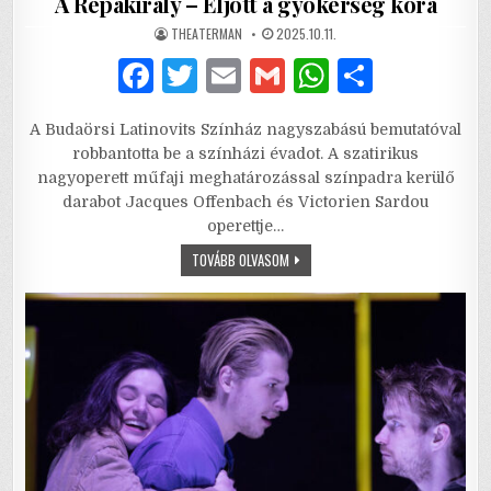
A Répakirály – Eljött a gyökérség kora
AUTHOR:
PUBLISHED
THEATERMAN
2025.10.11.
DATE:
F
T
E
G
W
S
a
w
m
m
h
h
A Budaörsi Latinovits Színház nagyszabású bemutatóval
c
it
ai
ai
at
ar
robbantotta be a színházi évadot. A szatirikus
e
te
l
l
s
e
nagyoperett műfaji meghatározással színpadra kerülő
darabot Jacques Offenbach és Victorien Sardou
b
r
A
operettje…
o
p
A
TOVÁBB OLVASOM
RÉPAKIRÁLY
o
p
–
ELJÖTT
k
A
GYÖKÉRSÉG
KORA