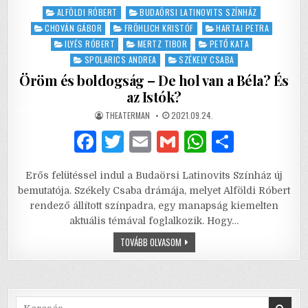
Posted
ALFÖLDI RÓBERT
BUDAÖRSI LATINOVITS SZÍNHÁZ
in
CHOVÁN GÁBOR
FRÖHLICH KRISTÓF
HARTAI PETRA
ILYÉS RÓBERT
MERTZ TIBOR
PETŐ KATA
SPOLARICS ANDREA
SZÉKELY CSABA
Öröm és boldogság – De hol van a Béla? És
az Istók?
AUTHOR:
PUBLISHED
THEATERMAN
2021.09.24.
DATE:
F
T
E
G
W
S
a
w
m
m
h
h
Erős felütéssel indul a Budaörsi Latinovits Színház új
c
it
ai
ai
at
ar
bemutatója. Székely Csaba drámája, melyet Alföldi Róbert
e
te
l
l
s
e
rendező állított színpadra, egy manapság kiemelten
aktuális témával foglalkozik. Hogy…
b
r
A
ÖRÖM
TOVÁBB OLVASOM
o
p
ÉS
BOLDOGSÁG
o
p
–
DE
HOL
k
VAN
A
Search