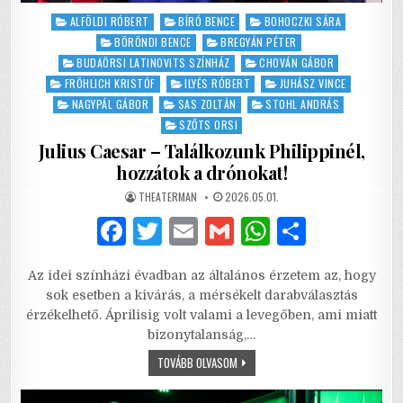
Posted
ALFÖLDI RÓBERT
BÍRÓ BENCE
BOHOCZKI SÁRA
in
BÖRÖNDI BENCE
BREGYÁN PÉTER
BUDAÖRSI LATINOVITS SZÍNHÁZ
CHOVÁN GÁBOR
FRÖHLICH KRISTÓF
ILYÉS RÓBERT
JUHÁSZ VINCE
NAGYPÁL GÁBOR
SAS ZOLTÁN
STOHL ANDRÁS
SZŐTS ORSI
Julius Caesar – Találkozunk Philippinél,
hozzátok a drónokat!
AUTHOR:
PUBLISHED
THEATERMAN
2026.05.01.
DATE:
F
T
E
G
W
S
a
w
m
m
h
h
Az idei színházi évadban az általános érzetem az, hogy
c
it
ai
ai
at
ar
sok esetben a kivárás, a mérsékelt darabválasztás
e
te
l
l
s
e
érzékelhető. Áprilisig volt valami a levegőben, ami miatt
bizonytalanság,…
b
r
A
JULIUS
TOVÁBB OLVASOM
o
p
CAESAR
–
TALÁLKOZUNK