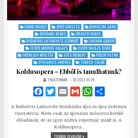
Posted
BÁNKI MIHÁLY
BÍRÓ KRISZTA
BOHOCZKI SÁRA
in
BÖRÖNDI BENCE
BRASCH BENCE
BUDAÖRSI LATINOVITS SZÍNHÁZ
CHOVÁN GÁBOR
FEHÉR ANDRÁS BALÁZS
FEHÉR BALÁZS BENŐ
FRÖHLICH KRISTÓF
ILYÉS RÓBERT
PÁDER PETRA
SPOLARICS ANDREA
TAKÁCS ZALÁN
Koldusopera – Ebből is tanulhatunk?
AUTHOR:
PUBLISHED
THEATERMAN
2023.01.29.
DATE:
F
T
E
G
W
S
a
w
m
m
h
h
A Budaörsi Latinovits Színházba újra és újra érdemes
c
it
ai
ai
at
ar
visszatérni. Nem csak az újonnan műsorra kerülő
e
te
l
l
s
e
előadások, de az igen széles repertoár miatt is. A
Koldusopera…
b
r
A
KOLDUSOPERA
TOVÁBB OLVASOM