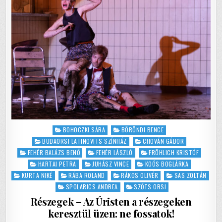
NEM
ÉLHETÜNK?
Posted
BOHOCZKI SÁRA
BÖRÖNDI BENCE
in
BUDAÖRSI LATINOVITS SZÍNHÁZ
CHOVÁN GÁBOR
FEHÉR BALÁZS BENŐ
FEHÉR LÁSZLÓ
FRÖHLICH KRISTÓF
HARTAI PETRA
JUHÁSZ VINCE
KOÓS BOGLÁRKA
KURTA NIKÉ
RÁBA ROLAND
RÁKOS OLIVÉR
SAS ZOLTÁN
SPOLARICS ANDREA
SZŐTS ORSI
Részegek – Az Úristen a részegeken
keresztül üzen: ne fossatok!