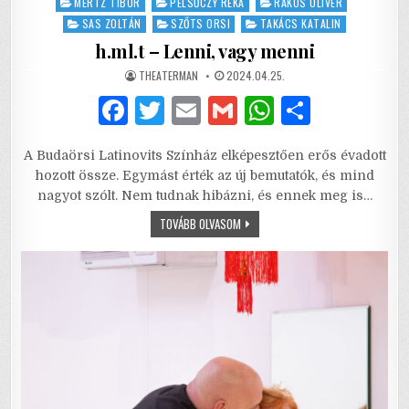
MERTZ TIBOR
PELSŐCZY RÉKA
RÁKOS OLIVÉR
SAS ZOLTÁN
SZŐTS ORSI
TAKÁCS KATALIN
h.ml.t – Lenni, vagy menni
AUTHOR:
PUBLISHED
THEATERMAN
2024.04.25.
DATE:
F
T
E
G
W
S
a
w
m
m
h
h
A Budaörsi Latinovits Színház elképesztően erős évadott
c
it
ai
ai
at
ar
hozott össze. Egymást érték az új bemutatók, és mind
e
te
l
l
s
e
nagyot szólt. Nem tudnak hibázni, és ennek meg is…
b
r
A
H.ML.T
TOVÁBB OLVASOM
–
LENNI,
o
p
VAGY
MENNI
o
p
k