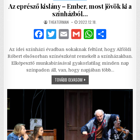
Az eprésző kislány – Ember, most jövök ki a
színházból…
AUTHOR:
PUBLISHED
THEATERMAN
2022.12.18.
DATE:
F
T
E
G
W
S
a
w
m
m
h
h
Az idei színházi évadban sokaknak feltűnt, hogy Alföldi
c
it
ai
ai
at
ar
Róbert elsősorban színészként remekelt a színházakban.
e
te
l
l
s
e
Elképesztő munkabírásával gyakorlatilag minden nap
színpadon áll, van, hogy napjában több…
b
r
A
AZ
TOVÁBB OLVASOM
o
p
EPRÉSZŐ
KISLÁNY
o
p
–
EMBER,
MOST
k
JÖVÖK
KI
A
SZÍNHÁZBÓL…