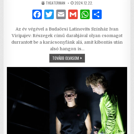
AUTHOR:
PUBLISHED
THEATERMAN
2024.12.22.
DATE:
F
T
E
G
W
S
a
w
m
m
h
h
Az év végével a Budaörsi Latinovits Színház Ivan
c
it
ai
ai
at
ar
Viripajev: Részegek című darabjával olyan csomagot
e
te
l
l
s
e
durrantott be a karácsonyfánk alá, amit kibontás után
alsó hangon is…
b
r
A
RÉSZEGEK
TOVÁBB OLVASOM
o
p
–
AZ
o
p
ÚRISTEN
A
RÉSZEGEKEN
k
KERESZTÜL
ÜZEN:
NE
FOSSATOK!