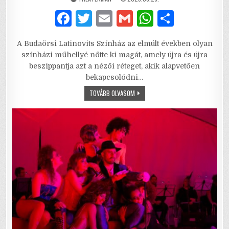
DATE:
F
T
E
G
W
S
a
w
m
m
h
h
A Budaörsi Latinovits Színház az elmúlt években olyan
c
it
ai
ai
at
ar
színházi műhellyé nőtte ki magát, amely újra és újra
e
te
l
l
s
e
beszippantja azt a nézői réteget, akik alapvetően
bekapcsolódni…
b
r
A
VADÁSZAT
TOVÁBB OLVASOM
o
p
–
BŰNHŐDÉS
o
p
EL
NEM
KÖVETETT
k
BŰNÖKÉRT