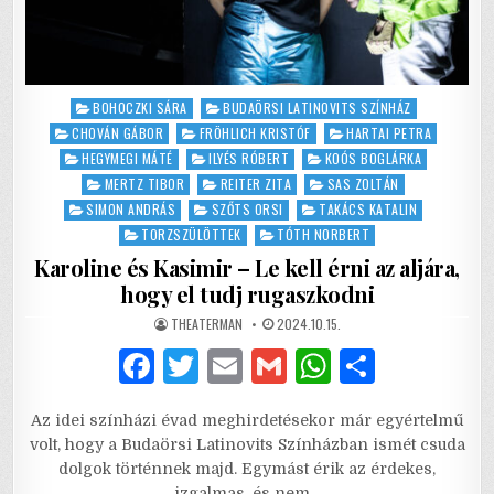
Posted
BOHOCZKI SÁRA
BUDAÖRSI LATINOVITS SZÍNHÁZ
in
CHOVÁN GÁBOR
FRÖHLICH KRISTÓF
HARTAI PETRA
HEGYMEGI MÁTÉ
ILYÉS RÓBERT
KOÓS BOGLÁRKA
MERTZ TIBOR
REITER ZITA
SAS ZOLTÁN
SIMON ANDRÁS
SZŐTS ORSI
TAKÁCS KATALIN
TORZSZÜLÖTTEK
TÓTH NORBERT
Karoline és Kasimir – Le kell érni az aljára,
hogy el tudj rugaszkodni
AUTHOR:
PUBLISHED
THEATERMAN
2024.10.15.
DATE:
F
T
E
G
W
S
a
w
m
m
h
h
Az idei színházi évad meghirdetésekor már egyértelmű
c
it
ai
ai
at
ar
volt, hogy a Budaörsi Latinovits Színházban ismét csuda
e
te
l
l
s
e
dolgok történnek majd. Egymást érik az érdekes,
izgalmas, és nem…