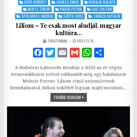
ILYÉS RÓBERT
JUHÁSZ VINCE
KOVALIK BALÁZS
MERTZ TIBOR
PÁDER PETRA
SAS ZOLTÁN
SPOLARICS ANDREA
SZŐTS ORSI
TAKÁCS KATALIN
Liliom – Te csak most aludjál, magyar
kultúra…
AUTHOR:
PUBLISHED
THEATERMAN
2023.12.19.
DATE:
F
T
E
G
W
S
a
w
m
m
h
h
A Budaörsi Latinovits Színház a 2023-as év végén
c
it
ai
ai
at
ar
termonukleáris erővel robbantott még egy hatalmasat
e
te
l
l
s
e
Molnár Ferenc: Liliom című színművének
bemutatásával. Sokan sokfélét fognak majd mondani,…
b
r
A
LILIOM
TOVÁBB OLVASOM
o
p
–
TE
o
p
CSAK
MOST
ALUDJÁL,
k
MAGYAR
KULTÚRA…