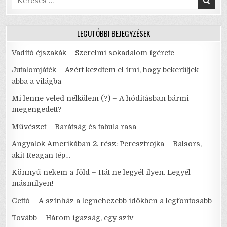
BÉLA?
for:
ÉS
AZ
ISTÓK?
LEGUTÓBBI BEJEGYZÉSEK
Vadító éjszakák – Szerelmi sokadalom ígérete
Jutalomjáték – Azért kezdtem el írni, hogy bekerüljek
abba a világba
Mi lenne veled nélkülem (?) – A hódításban bármi
megengedett?
Művészet – Barátság és tabula rasa
Angyalok Amerikában 2. rész: Peresztrojka – Balsors,
akit Reagan tép…
Könnyű nekem a föld – Hát ne legyél ilyen. Legyél
másmilyen!
Gettó – A színház a legnehezebb időkben a legfontosabb
Tovább – Három igazság, egy szív