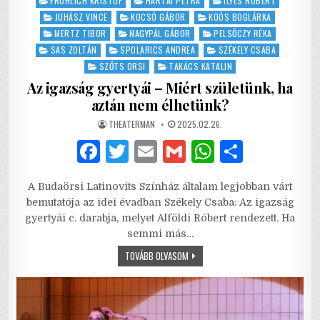
FRÖHLICH KRISTÓF
HARTAI PETRA
ILYÉS RÓBERT
JUHÁSZ VINCE
KOCSÓ GÁBOR
KOÓS BOGLÁRKA
MERTZ TIBOR
NAGYPÁL GÁBOR
PELSŐCZY RÉKA
SAS ZOLTÁN
SPOLARICS ANDREA
SZÉKELY CSABA
SZŐTS ORSI
TAKÁCS KATALIN
Az igazság gyertyái – Miért születünk, ha
aztán nem élhetünk?
AUTHOR:
PUBLISHED
THEATERMAN
2025.02.26.
DATE:
F
T
E
G
W
S
a
w
m
m
h
h
A Budaörsi Latinovits Színház általam legjobban várt
c
it
ai
ai
at
ar
bemutatója az idei évadban Székely Csaba: Az igazság
e
te
l
l
s
e
gyertyái c. darabja, melyet Alföldi Róbert rendezett. Ha
semmi más…
b
r
A
AZ
TOVÁBB OLVASOM
o
p
IGAZSÁG
GYERTYÁI
o
p
–
MIÉRT
SZÜLETÜNK,
k
HA
AZTÁN