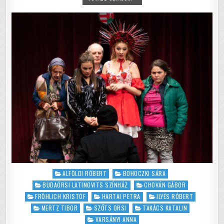
o
p
–
EBBŐL
o
p
IS
TANULHATUNK?
k
Posted
ALFÖLDI RÓBERT
BOHOCZKI SÁRA
in
BUDAÖRSI LATINOVITS SZÍNHÁZ
CHOVÁN GÁBOR
FRÖHLICH KRISTÓF
HARTAI PETRA
ILYÉS RÓBERT
MERTZ TIBOR
SZŐTS ORSI
TAKÁCS KATALIN
VARSÁNYI ANNA