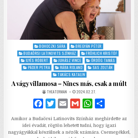
Posted
BOHOCZKI SÁRA
BREGYÁN PÉTER
in
BUDAÖRSI LATINOVITS SZÍNHÁZ
FRÖHLICH KRISTÓF
ILYÉS RÓBERT
JUHÁSZ VINCE
ÖRDÖG TAMÁS
PÁDER PETRA
RÁBA ROLAND
SAS ZOLTÁN
TAKÁCS KATALIN
A vágy villamosa – Nincs más, csak a múlt
AUTHOR:
PUBLISHED
THEATERMAN
2024.02.27.
DATE:
F
T
E
G
W
S
a
w
m
m
h
h
Amikor a Budaörsi Latinovits Színház meghirdette az
c
it
ai
ai
at
ar
idei évadát, rögtön lehetett tudni, hogy igazi
e
te
l
l
s
e
nagyágyúkkal készülnek a nézők számára. Csemegékkel,