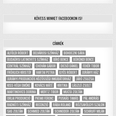
KÖVESS MINKET FACEBOOKON IS!
CÍMKÉK
ALFÖLDI RÓBERT
BELVÁROSI SZÍNHÁZ
BOHOCZKI SÁRA
BUDAÖRSI LATINOVITS SZÍNHÁZ
BÍRÓ BENCE
BÖRÖNDI BENCE
CENTRÁL SZÍNHÁZ
CHOVÁN GÁBOR
DICSŐ DÁNIEL
FEHÉR TIBOR
FRÖHLICH KRISTÓF
HARTAI PETRA
ILYÉS RÓBERT
JURÁNYI HÁZ
JURÁNYI PRODUKCIÓS KÖZÖSSÉGI INKUBÁTORHÁZ
JÁRÓ ZSUZSA
KISS-VÉGH EMŐKE
KOVÁCS MÁTÉ
KRITIKA
LÁSZLÓ ZSOLT
MARTINOVICS DORINA
MERTZ TIBOR
MUCSI ZOLTÁN
ORLAI PRODUKCIÓ
PATAKI FERENC
PUSKÁS TAMÁS
PÁL ANDRÁS
RADNÓTI SZÍNHÁZ
RECENZIÓ
RÁBA ROLAND
RÓZSAVÖLGYI SZALON
SAS ZOLTÁN
SCHMIED ZOLTÁN
SCHNEIDER ZOLTÁN
SCHRUFF MILÁN