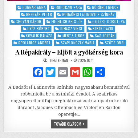
Posted
BOGNÁR ANNA
BOHOCZKI SÁRA
BÖRÖNDI BENCE
in
BREGYÁN PÉTER
BUDAÖRSI LATINOVITS SZÍNHÁZ
CHOVÁN GÁBOR
FRÖHLICH KRISTÓF
GELLÉRT DOROTTYA
ILYÉS RÓBERT
JUHÁSZ VINCE
KEREK DÁVID
KOVALIK BALÁZS
MERTZ TIBOR
SAS ZOLTÁN
SPOLARICS ANDREA
SZAPLONCZAY MÁRIA
SZŐTS ORSI
A Répakirály – Eljött a gyökérség kora
AUTHOR:
PUBLISHED
THEATERMAN
2025.10.11.
DATE:
F
T
E
G
W
S
a
w
m
m
h
h
A Budaörsi Latinovits Színház nagyszabású bemutatóval
c
it
ai
ai
at
ar
robbantotta be a színházi évadot. A szatirikus
e
te
l
l
s
e
nagyoperett műfaji meghatározással színpadra kerülő
darabot Jacques Offenbach és Victorien Sardou
b
r
A
operettje…
o
p
A
TOVÁBB OLVASOM
RÉPAKIRÁLY
o
p
–
ELJÖTT