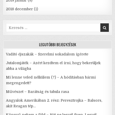
2019 január
(9)
2018 december
(1)
Search
for:
LEGUTÓBBI BEJEGYZÉSEK
Vadító éjszakák – Szerelmi sokadalom ígérete
Jutalomjáték – Azért kezdtem el írni, hogy bekerüljek
abba a világba
Mi lenne veled nélkülem (?) – A hódításban bármi
megengedett?
Művészet – Barátság és tabula rasa
Angyalok Amerikában 2. rész: Peresztrojka – Balsors,
akit Reagan tép…
Könnyű nekem a föld – Hát ne legyél ilyen. Legyél