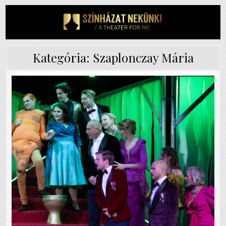
Skip
to
content
Kategória:
Szaplonczay Mária