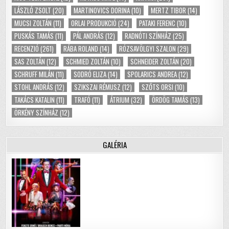
LÁSZLÓ ZSOLT
(20)
MARTINOVICS DORINA
(10)
MERTZ TIBOR
(14)
MUCSI ZOLTÁN
(11)
ORLAI PRODUKCIÓ
(24)
PATAKI FERENC
(10)
PUSKÁS TAMÁS
(11)
PÁL ANDRÁS
(12)
RADNÓTI SZÍNHÁZ
(25)
RECENZIÓ
(261)
RÁBA ROLAND
(14)
RÓZSAVÖLGYI SZALON
(29)
SAS ZOLTÁN
(12)
SCHMIED ZOLTÁN
(10)
SCHNEIDER ZOLTÁN
(20)
SCHRUFF MILÁN
(11)
SODRÓ ELIZA
(14)
SPOLARICS ANDREA
(12)
STOHL ANDRÁS
(12)
SZIKSZAI RÉMUSZ
(12)
SZŐTS ORSI
(10)
TAKÁCS KATALIN
(11)
TRAFÓ
(11)
ÁTRIUM
(32)
ÖRDÖG TAMÁS
(13)
ÖRKÉNY SZÍNHÁZ
(12)
GALÉRIA