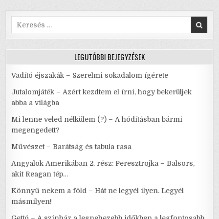
k
A
GYÖKÉRSÉG
KORA
Search
for:
LEGUTÓBBI BEJEGYZÉSEK
Vadító éjszakák – Szerelmi sokadalom ígérete
Jutalomjáték – Azért kezdtem el írni, hogy bekerüljek
abba a világba
Mi lenne veled nélkülem (?) – A hódításban bármi
megengedett?
Művészet – Barátság és tabula rasa
Angyalok Amerikában 2. rész: Peresztrojka – Balsors,
akit Reagan tép…
Könnyű nekem a föld – Hát ne legyél ilyen. Legyél
másmilyen!
Gettó – A színház a legnehezebb időkben a legfontosabb