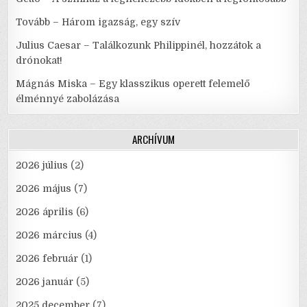
Tovább – Három igazság, egy szív
Julius Caesar – Találkozunk Philippinél, hozzátok a
drónokat!
Mágnás Miska – Egy klasszikus operett felemelő
élménnyé zabolázása
ARCHÍVUM
2026 július
(2)
2026 május
(7)
2026 április
(6)
2026 március
(4)
2026 február
(1)
2026 január
(5)
2025 december
(7)