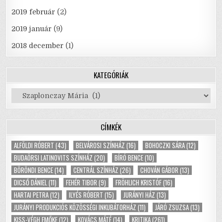
2019 február
(2)
2019 január
(9)
2018 december
(1)
KATEGÓRIÁK
Kategóriák
CÍMKÉK
ALFÖLDI RÓBERT
(43)
BELVÁROSI SZÍNHÁZ
(16)
BOHOCZKI SÁRA
(12)
BUDAÖRSI LATINOVITS SZÍNHÁZ
(20)
BÍRÓ BENCE
(10)
BÖRÖNDI BENCE
(14)
CENTRÁL SZÍNHÁZ
(26)
CHOVÁN GÁBOR
(13)
DICSŐ DÁNIEL
(11)
FEHÉR TIBOR
(9)
FRÖHLICH KRISTÓF
(16)
HARTAI PETRA
(12)
ILYÉS RÓBERT
(15)
JURÁNYI HÁZ
(13)
JURÁNYI PRODUKCIÓS KÖZÖSSÉGI INKUBÁTORHÁZ
(11)
JÁRÓ ZSUZSA
(13)
KISS-VÉGH EMŐKE
(12)
KOVÁCS MÁTÉ
(14)
KRITIKA
(261)