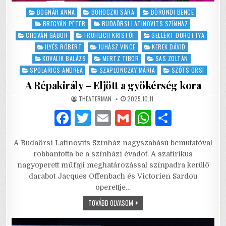
Posted
BOGNÁR ANNA
BOHOCZKI SÁRA
BÖRÖNDI BENCE
in
BREGYÁN PÉTER
BUDAÖRSI LATINOVITS SZÍNHÁZ
CHOVÁN GÁBOR
FRÖHLICH KRISTÓF
GELLÉRT DOROTTYA
ILYÉS RÓBERT
JUHÁSZ VINCE
KEREK DÁVID
KOVALIK BALÁZS
MERTZ TIBOR
SAS ZOLTÁN
SPOLARICS ANDREA
SZAPLONCZAY MÁRIA
SZŐTS ORSI
A Répakirály – Eljött a gyökérség kora
AUTHOR:
PUBLISHED
THEATERMAN
2025.10.11.
DATE:
F
T
E
G
W
S
a
w
m
m
h
h
A Budaörsi Latinovits Színház nagyszabású bemutatóval
c
it
ai
ai
at
ar
robbantotta be a színházi évadot. A szatirikus
e
te
l
l
s
e
nagyoperett műfaji meghatározással színpadra kerülő
darabot Jacques Offenbach és Victorien Sardou
b
r
A
operettje…
o
p
A
TOVÁBB OLVASOM
RÉPAKIRÁLY
o
p
–
ELJÖTT