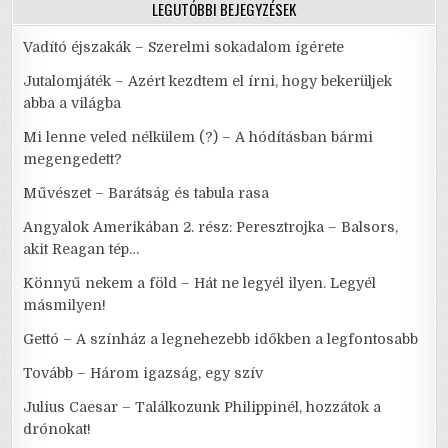
LEGUTÓBBI BEJEGYZÉSEK
Vadító éjszakák – Szerelmi sokadalom ígérete
Jutalomjáték – Azért kezdtem el írni, hogy bekerüljek
abba a világba
Mi lenne veled nélkülem (?) – A hódításban bármi
megengedett?
Művészet – Barátság és tabula rasa
Angyalok Amerikában 2. rész: Peresztrojka – Balsors,
akit Reagan tép…
Könnyű nekem a föld – Hát ne legyél ilyen. Legyél
másmilyen!
Gettó – A színház a legnehezebb időkben a legfontosabb
Tovább – Három igazság, egy szív
Julius Caesar – Találkozunk Philippinél, hozzátok a
drónokat!