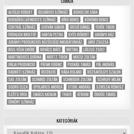
CÍMKÉK
ALFÖLDI RÓBERT
BELVÁROSI SZÍNHÁZ
BOHOCZKI SÁRA
BUDAÖRSI LATINOVITS SZÍNHÁZ
BÍRÓ BENCE
BÖRÖNDI BENCE
CENTRÁL SZÍNHÁZ
CHOVÁN GÁBOR
DICSŐ DÁNIEL
FEHÉR TIBOR
FRÖHLICH KRISTÓF
HARTAI PETRA
ILYÉS RÓBERT
JURÁNYI HÁZ
JURÁNYI PRODUKCIÓS KÖZÖSSÉGI INKUBÁTORHÁZ
JÁRÓ ZSUZSA
KISS-VÉGH EMŐKE
KOVÁCS MÁTÉ
KRITIKA
LÁSZLÓ ZSOLT
MARTINOVICS DORINA
MERTZ TIBOR
MUCSI ZOLTÁN
ORLAI PRODUKCIÓ
PATAKI FERENC
PUSKÁS TAMÁS
PÁL ANDRÁS
RADNÓTI SZÍNHÁZ
RECENZIÓ
RÁBA ROLAND
RÓZSAVÖLGYI SZALON
SAS ZOLTÁN
SCHMIED ZOLTÁN
SCHNEIDER ZOLTÁN
SCHRUFF MILÁN
SODRÓ ELIZA
SPOLARICS ANDREA
STOHL ANDRÁS
SZIKSZAI RÉMUSZ
SZŐTS ORSI
TAKÁCS KATALIN
TRAFÓ
ÁTRIUM
ÖRDÖG TAMÁS
ÖRKÉNY SZÍNHÁZ
KATEGÓRIÁK
Kategóriák