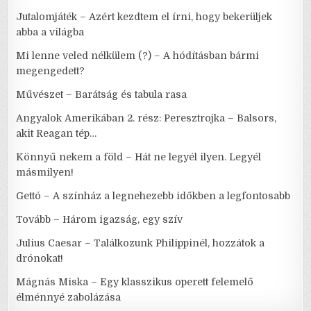
Jutalomjáték – Azért kezdtem el írni, hogy bekerüljek
abba a világba
Mi lenne veled nélkülem (?) – A hódításban bármi
megengedett?
Művészet – Barátság és tabula rasa
Angyalok Amerikában 2. rész: Peresztrojka – Balsors,
akit Reagan tép…
Könnyű nekem a föld – Hát ne legyél ilyen. Legyél
másmilyen!
Gettó – A színház a legnehezebb időkben a legfontosabb
Tovább – Három igazság, egy szív
Julius Caesar – Találkozunk Philippinél, hozzátok a
drónokat!
Mágnás Miska – Egy klasszikus operett felemelő
élménnyé zabolázása