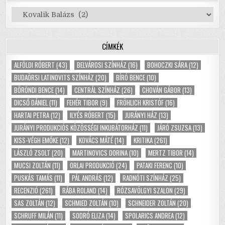
Kategóriák
CÍMKÉK
ALFÖLDI RÓBERT
(43)
BELVÁROSI SZÍNHÁZ
(16)
BOHOCZKI SÁRA
(12)
BUDAÖRSI LATINOVITS SZÍNHÁZ
(20)
BÍRÓ BENCE
(10)
BÖRÖNDI BENCE
(14)
CENTRÁL SZÍNHÁZ
(26)
CHOVÁN GÁBOR
(13)
DICSŐ DÁNIEL
(11)
FEHÉR TIBOR
(9)
FRÖHLICH KRISTÓF
(16)
HARTAI PETRA
(12)
ILYÉS RÓBERT
(15)
JURÁNYI HÁZ
(13)
JURÁNYI PRODUKCIÓS KÖZÖSSÉGI INKUBÁTORHÁZ
(11)
JÁRÓ ZSUZSA
(13)
KISS-VÉGH EMŐKE
(12)
KOVÁCS MÁTÉ
(14)
KRITIKA
(261)
LÁSZLÓ ZSOLT
(20)
MARTINOVICS DORINA
(10)
MERTZ TIBOR
(14)
MUCSI ZOLTÁN
(11)
ORLAI PRODUKCIÓ
(24)
PATAKI FERENC
(10)
PUSKÁS TAMÁS
(11)
PÁL ANDRÁS
(12)
RADNÓTI SZÍNHÁZ
(25)
RECENZIÓ
(261)
RÁBA ROLAND
(14)
RÓZSAVÖLGYI SZALON
(29)
SAS ZOLTÁN
(12)
SCHMIED ZOLTÁN
(10)
SCHNEIDER ZOLTÁN
(20)
SCHRUFF MILÁN
(11)
SODRÓ ELIZA
(14)
SPOLARICS ANDREA
(12)