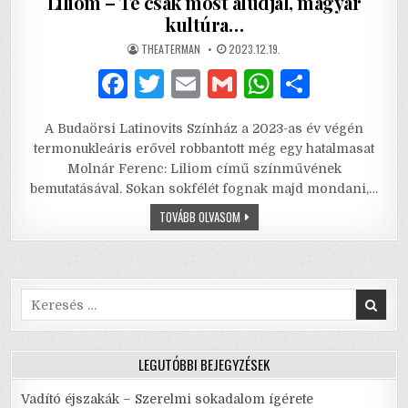
Liliom – Te csak most aludjál, magyar
kultúra…
AUTHOR:
PUBLISHED
THEATERMAN
2023.12.19.
DATE:
F
T
E
G
W
S
a
w
m
m
h
h
A Budaörsi Latinovits Színház a 2023-as év végén
c
it
ai
ai
at
ar
termonukleáris erővel robbantott még egy hatalmasat
e
te
l
l
s
e
Molnár Ferenc: Liliom című színművének
bemutatásával. Sokan sokfélét fognak majd mondani,…
b
r
A
LILIOM
TOVÁBB OLVASOM
o
p
–
TE
o
p
CSAK
MOST
ALUDJÁL,
k
MAGYAR
KULTÚRA…
Search
for:
LEGUTÓBBI BEJEGYZÉSEK
Vadító éjszakák – Szerelmi sokadalom ígérete