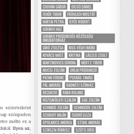
CHOVÁN GÁBOR
DICSŐ DÁNIEL
FEHÉR TIBOR
FRÖHLICH KRISTÓF
HARTAI PETRA
ILYÉS RÓBERT
JURÁNYI HÁZ
JURÁNYI PRODUKCIÓS KÖZÖSSÉGI
INKUBÁTORHÁZ
JÁRÓ ZSUZSA
KISS-VÉGH EMŐKE
KOVÁCS MÁTÉ
KRITIKA
LÁSZLÓ ZSOLT
MARTINOVICS DORINA
MERTZ TIBOR
MUCSI ZOLTÁN
ORLAI PRODUKCIÓ
PATAKI FERENC
PUSKÁS TAMÁS
PÁL ANDRÁS
RADNÓTI SZÍNHÁZ
RECENZIÓ
RÁBA ROLAND
RÓZSAVÖLGYI SZALON
SAS ZOLTÁN
SCHMIED ZOLTÁN
SCHNEIDER ZOLTÁN
n színészként
SCHRUFF MILÁN
SODRÓ ELIZA
 nap színpadon
etre méltó ez a
SPOLARICS ANDREA
STOHL ANDRÁS
odukál.
Ilyen az,
SZIKSZAI RÉMUSZ
SZŐTS ORSI