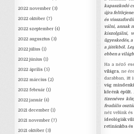
kapaszkodó cs
2022 november
(3)
újra feltörjen
2022 október
(7)
és visszaford
válni, annak n
2022 szeptember
(4)
kiszolgálni, 
2022 augusztus
(3)
ügyeskedés, a 
a játékból. Le
2022 július
(1)
ebben a világba
2022 június
(1)
Ha a néző es
2022 április
(5)
világra
, ne é
darabban, itt 
2022 március
(2)
vág mindenki
2022 február
(1)
körénk épült.
tizenéves köz
2022 január
(4)
feudális osztá
2021 december
(1)
néz velünk és
ideológiák vil
2021 november
(7)
retinánkba és 
2021 október
(3)