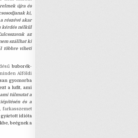
érelmek újra és
csosodjanak ki,
 a részévé akar
s kérdés nélkül
 Kulcsszavak az
nem szállhat ki
l többre viheti
edésű
buborék-
minden Alföldi
posan gyomorba
zt a lufit, ami
 ami túlmutat a
iépítésén és a
, farkasszemet
 gyártott idióta
kbe, beégnek a