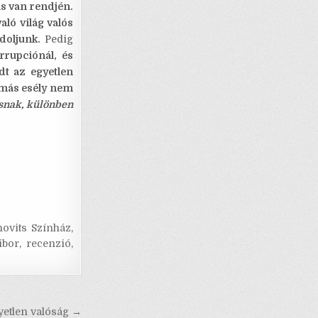
is van rendjén.
való világ valós
doljunk.
Pedig
rrupciónál, és
 az egyetlen
 más esély nem
snak, különben
novits Színház
,
ibor
,
recenzió
,
yetlen valóság →