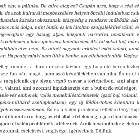
ak egy: a pálinka. De mire elég ez? Csupán arra, hogy a régi s
ek, de azok kulturált megbeszélése helyett öncélú indulatban csú
íthatatlan károkat okozzanak. Márpedig a rendszer működik. Aki
incs más dolga, mint bután és korlátoltan szolgalelkűvé válni, é
végrehajtani egy hazug, aljas, központi narratíva utasításait.
kivételezés, a korrupció és a beletörődés. Aki túl sokat tud, már 
galábbis élve nem. És minél nagyobb erkölcsi csőd valaki, anná
n. Ha pedig valaki nem illik a képbe, azt ellehetetlenítik. Végleg.
etleg ráismer a darab nézése közben egy hasonló berendezk
rezze furcsán magát,
nem az ő készülékében van hiba
. És mint 
is
megjelenik egy olyan végső csavar a történetben, ami ala
t
.
Valami, ami azonnal kipukkasztja ezt a buborék-valóságot, e
Hús-vér emberek, valós meneküléstörténetek, igazi baj. Valami,
pénz-milliárd szétlopkodáson, egy új földbirtokos klientúra k
lyok visszavezetésén.
És ez a valós probléma reflektorfényt kap
rádöbbent arra, hogy az elit által a felelősség teljes elhárításával
ágán túl valós problémák is léteznek
.
Amik bevonulnak az életün
azonnali cselekvést, segítséget igényelnek. Tőlünk.