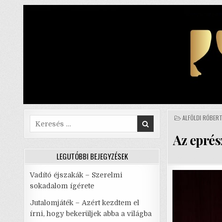
Skip
to
content
POSTED
ALFÖLDI RÓBER
Search
IN
for:
Az eprés
LEGUTÓBBI BEJEGYZÉSEK
Vadító éjszakák – Szerelmi
sokadalom ígérete
Jutalomjáték – Azért kezdtem el
írni, hogy bekerüljek abba a világba