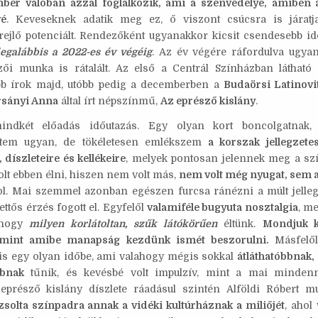
ber valóban azzal foglalkozik, ami a szenvedélye, amiben 
p
vé
. Keveseknek adatik meg ez, ő viszont csúcsra is járatj
rejlő potenciált. Rendezőként ugyanakkor kicsit csendesebb id
legalábbis a 2022-es év végéig
. Az év végére ráfordulva ugya
ői munka is rátalált. Az első a Centrál Színházban látható
bb írok majd, utóbb pedig a decemberben a
Budaörsi Latinov
rsányi Anna
által írt népszínmű,
Az eprésző kislány
.
ndkét előadás időutazás. Egy olyan kort boncolgatnak,
ltem ugyan, de tökéletesen emlékszem
a korszak jellegzetes
 díszleteire és kellékeire
, melyek pontosan jelennek meg a s
olt ebben élni, hiszen nem volt más,
nem volt még nyugat, sem a
l. Mai szemmel azonban egészen furcsa ránézni a múlt jellegz
ettős érzés fogott el. Egyfelől
valamiféle bugyuta nosztalgia
, me
 hogy
milyen korlátoltan, szűk látókörűen
éltünk.
Mondjuk k
 mint amibe manapság kezdünk ismét beszorulni.
Másfelő
is egy olyan időbe, ami valahogy mégis sokkal
átláthatóbbnak,
bbnak
tűnik, és kevésbé volt impulzív, mint a mai mindenn
 eprésző kislány díszlete ráadásul szintén Alföldi Róbert m
zsolta színpadra annak a vidéki kultúrháznak a miliőjét
, ahol