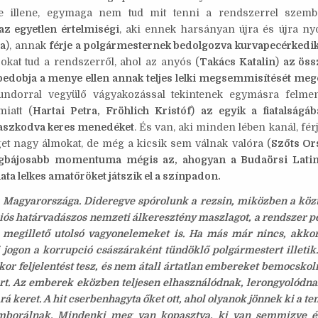
 illene, egymaga nem tud mit tenni a rendszerrel szembe
z egyetlen értelmiségi
, aki ennek harsányan újra és újra ny
ra
), annak
férje a polgármesternek bedolgozva kurvapecérkedi
 sokat tud a rendszerről, ahol az anyós (
Takács Katalin
)
az öss
 bedobja a menye ellen annak teljes lelki megsemmisítését me
undorral vegyülő vágyakozással tekintenek egymásra felmen
iatt (
Hartai Petra, Fröhlich Kristóf
)
az egyik a fiatalságá
paszkodva keres menedéket
. És van, aki minden lében kanál, fé
et nagy álmokat, de még a kicsik sem válnak valóra (
Szőts Or
egbájosabb momentuma mégis az, ahogyan a Budaörsi Latin
lata lelkes amatőröket játszik el a színpadon.
 Magyarországa. Dideregve spórolunk a rezsin, miközben a közt
iós határvadászos nemzeti álkeresztény maszlagot, a rendszer p
megillető utolsó vagyonelemeket is. Ha más már nincs, akkor
 jogon a korrupció császáraként tündöklő polgármestert illeti
kor feljelentést tesz, és nem átall ártatlan embereket bemocskoln
t. Az emberek eközben teljesen elhasználódnak, lerongyolódna
s rá keret. A hit cserbenhagyta őket ott, ahol olyanok jönnek ki a 
imborálnak. Mindenki meg van kopasztva, ki van semmizve 