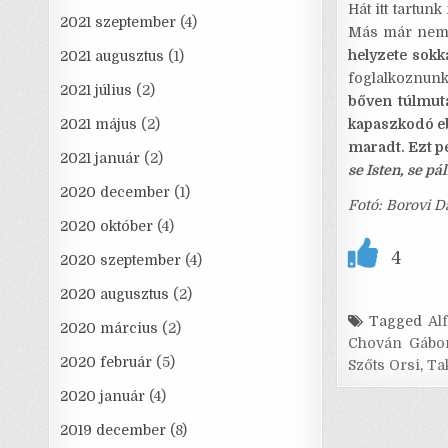
Hát itt tartun
2021 szeptember
(4)
Más már nem 
helyzete sokk
2021 augusztus
(1)
foglalkoznunk
2021 július
(2)
bőven túlmuta
2021 május
(2)
kapaszkodó e
maradt. Ezt pe
2021 január
(2)
se Isten, se p
2020 december
(1)
Fotó: Borovi D
2020 október
(4)
4
2020 szeptember
(4)
2020 augusztus
(2)
Tagged
Al
2020 március
(2)
Chován Gábo
2020 február
(5)
Szőts Orsi
,
Ta
2020 január
(4)
2019 december
(8)
Bejegyzé