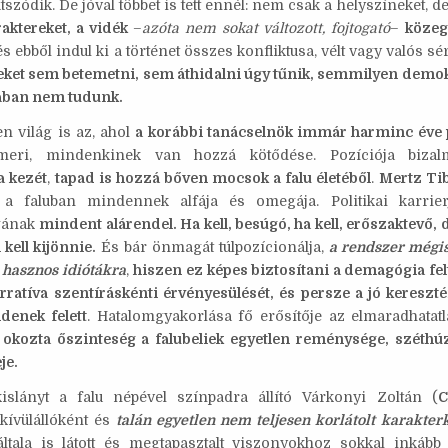
tszódik. De jóval többet is tett ennél: nem csak a helyszíneket, d
raktereket, a vidék
–
azóta nem sokat változott, fojtogató
–
közeg
 és ebből indul ki a történet összes konfliktusa, vélt vagy valós s
eket sem betemetni, sem áthidalni úgy tűnik, semmilyen demo
ában nem tudunk.
n világ is az, ahol
a korábbi tanácselnök immár harminc éve
meri, mindenkinek van hozzá kötődése. Pozíciója biza
a kezét
,
tapad is hozzá bőven mocsok a falu életéből
.
Mertz Ti
 a faluban mindennek alfája és omegája. Politikai karrier
gának
mindent alárendel. Ha kell, besúgó, ha kell, erőszaktevő,
kell kijönnie.
És bár önmagát túlpozícionálja,
a rendszer mégis
 hasznos idiótákra
,
hiszen ez képes biztosítani a demagógia fel
rratíva szentíráskénti érvényesülését, és persze a jó kereszt
denek felett
. Hatalomgyakorlása fő erősítője az elmaradhatat
okozta őszinteség a falubeliek egyetlen reménysége, széthú
je.
islányt a falu népével színpadra állító Várkonyi Zoltán (
C
kívülállóként és
talán egyetlen nem teljesen korlátolt karakter
ltala is látott és megtapasztalt viszonyokhoz sokkal inkáb