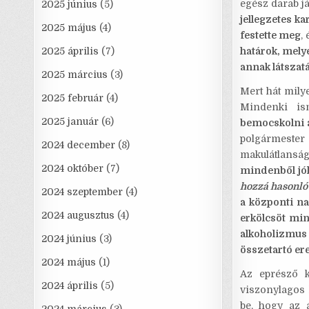
egész darab já
2025 június
(5)
jellegzetes ka
2025 május
(4)
festette meg
,
2025 április
(7)
határok, mely
annak látszat
2025 március
(3)
Mert hát milye
2025 február
(4)
Mindenki is
2025 január
(6)
bemocskolni 
polgármester
2024 december
(8)
makulátlansá
2024 október
(7)
mindenből jól 
hozzá hasonló
2024 szeptember
(4)
a központi na
2024 augusztus
(4)
erkölcsöt min
alkoholizmus 
2024 június
(3)
összetartó ere
2024 május
(1)
Az eprésző k
2024 április
(5)
viszonylagos 
be, hogy az á