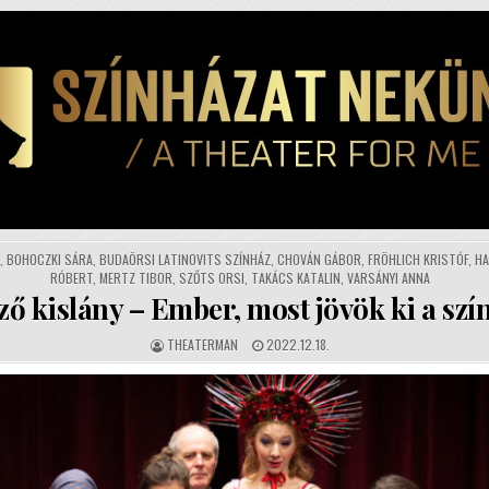
T
,
BOHOCZKI SÁRA
,
BUDAÖRSI LATINOVITS SZÍNHÁZ
,
CHOVÁN GÁBOR
,
FRÖHLICH KRISTÓF
,
HA
RÓBERT
,
MERTZ TIBOR
,
SZŐTS ORSI
,
TAKÁCS KATALIN
,
VARSÁNYI ANNA
ző kislány – Ember, most jövök ki a sz
AUTHOR:
PUBLISHED
THEATERMAN
2022.12.18.
DATE: