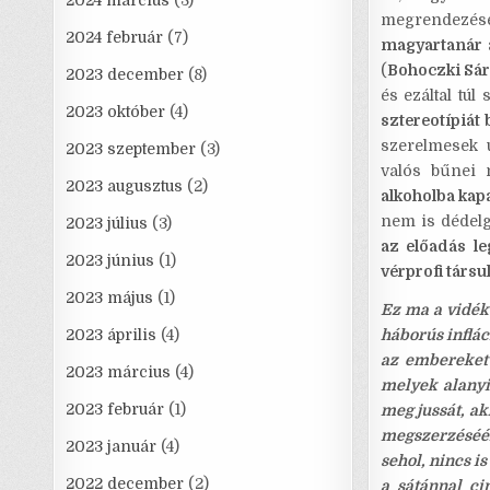
2024 március
(3)
megrendezése
2024 február
(7)
magyartanár a
(
Bohoczki Sá
2023 december
(8)
és ezáltal túl
2023 október
(4)
sztereotípiát
szerelmesek 
2023 szeptember
(3)
valós bűnei m
2023 augusztus
(2)
alkoholba ka
nem is dédelg
2023 július
(3)
az előadás l
2023 június
(1)
vérprofi társu
2023 május
(1)
Ez ma a vidék
2023 április
(4)
háborús inflác
az embereket 
2023 március
(4)
melyek alanyi
2023 február
(1)
meg jussát, ak
megszerzéséér
2023 január
(4)
sehol, nincs i
2022 december
(2)
a sátánnal c