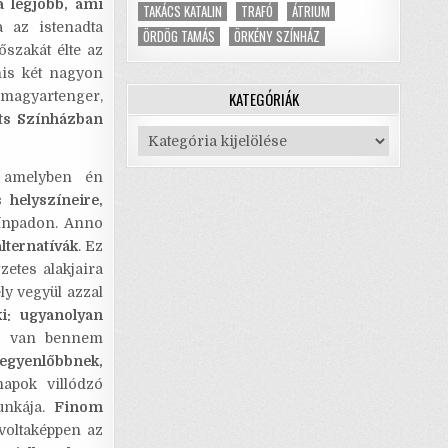
a legjobb, ami
TAKÁCS KATALIN
TRAFÓ
ÁTRIUM
a az istenadta
ÖRDÖG TAMÁS
ÖRKÉNY SZÍNHÁZ
őszakát élte az
nis két nagyon
KATEGÓRIÁK
 magyartenger,
its Színházban
Kategóriák
 amelyben én
 helyszíneire,
zínpadon. Anno
lternatívák
. Ez
etes alakjaira
ly vegyül azzal
i: ugyanolyan
l van bennem
 egyenlőbbnek,
apok villódzó
unkája.
Finom
 voltaképpen az