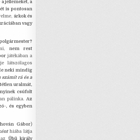
e
a jellemeket, a
ét is pontosan
érelme,
árkok és
kráciában vagy
 polgármester?
lmi,
nem rest
bor
játékában a
je látszólagos
 de neki mindig
 számít rá és a
tétlen uralmát,
ényinek csúfolt
lan pálinka.
Az
zó-, és egyben
hován Gábor
)
ként
hiába látja
b az
Übü király