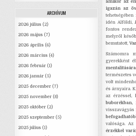
amikor az em
o
igazán az ö
ARCHÍVUM
k
tehetségében 
idén Alföldi,
2026 július
(2)
fontos rendez
2026 május
(7)
melyről késő
bemutatott,
Va
2026 április
(6)
Számomra mi
2026 március
(4)
gyerekként é
2026 február
(1)
mentalitására,
természetes v
2026 január
(5)
volt mindenho
2025 december
(7)
és árnyaira. K
az érzéssel,
2025 november
(8)
buborékban,
2025 október
(2)
visszavágyás 
befogadható
2025 szeptember
(5)
valósága. Az
2025 július
(1)
érzékkel
vará