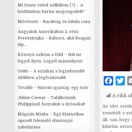
Mi lenne veled nélkülem (?) – A
hódításban bármi megengedett?
Művészet – Barátság és tabula rasa
Angyalok Amerikában 2. rész:
Peresztrojka – Balsors, akit Reagan
tép…
Könnyű nekem a föld – Hát ne
legyél ilyen. Legyél másmilyen!
Gettó – A színház a legnehezebb
időkben a legfontosabb
F
T
a
Tovább – Három igazság, egy szív
A cikk o
c
it
Julius Caesar – Találkozunk
Philippinél, hozzátok a drónokat!
e
t
Az idei szín
remekelt a sz
Mágnás Miska – Egy klasszikus
b
r
áll, van, hogy
operett felemelő élménnyé
o
kitartás, szen
zabolázása