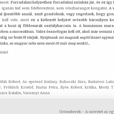
k most.
Forradalmi helyzethez forradalmi színház jár, és ez így 
igazán tud sem felébreszteni, sem vészharangot kongatni.
A 
al ijesztőbb annál, amit gondolunk, vagy engednek, hogy gon
 kell vele, mert
ez a kiélezett helyzet erősebb bármilyen ko
t a honi új földesurak osztályharcain
is
.
A humánum maradt
bben a mocsokban.
Valós összefogás kell ott, ahol már semmi
dig ne fentről várjuk.
Nyújtsunk mi magunk segítő kezet egymá
álinka, se magyar nóta nem ment itt már meg senkit…
ániel
földi Róbert
,
Az eprésző kislány
,
Bohoczki Sára
,
Budaörsi Lati
r
,
Fröhlich Kristóf
,
Hartai Petra
,
Ilyés Róbert
,
kritika
,
Mertz T
kács Katalin
,
Varsányi Anna
s
Úriemberek – A szeretet az eg