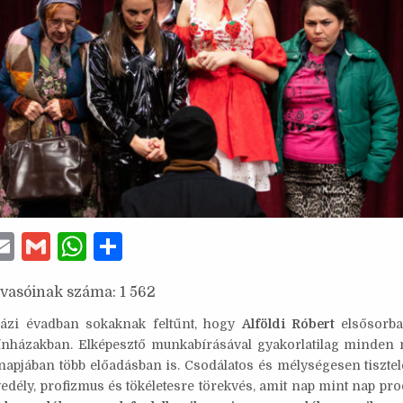
E
G
W
S
w
m
m
h
h
lvasóinak száma:
1 562
ai
ai
at
ar
e
l
l
s
e
házi évadban sokaknak feltűnt, hogy
Alföldi Róbert
elsősorba
ínházakban. Elképesztő munkabírásával gyakorlatilag minden
A
 napjában több előadásban is. Csodálatos és mélységesen tisztel
p
vedély, profizmus és tökéletesre törekvés, amit nap mint nap pr