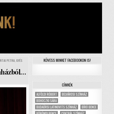
KÖVESS MINKET FACEBOOKON IS!
RTAI PETRA
,
ILYÉS
ínházból…
CÍMKÉK
ALFÖLDI RÓBERT
BELVÁROSI SZÍNHÁZ
BOHOCZKI SÁRA
BUDAÖRSI LATINOVITS SZÍNHÁZ
BÍRÓ BENCE
BÖRÖNDI BENCE
CENTRÁL SZÍNHÁZ