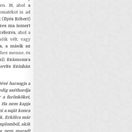
n. Itt, ahol
a
omatékot is ad
k
(
Ilyés Róbert
)
zes ma ismert
gcélozva
, ahol a
őik vélt, vagy
ba, a másik az
rjhez menne, és
si
).
Számomra
ovits Színház
évé harsogja a
edig széthordja
 a farönköket,
k. Ha nem kapja
i a saját konca
k. Erkölcs már
templomból, akik
és nem maradt