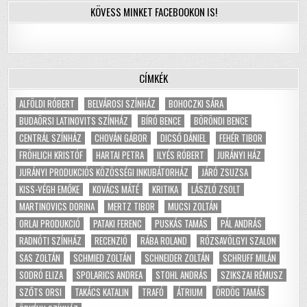
KÖVESS MINKET FACEBOOKON IS!
CÍMKÉK
ALFÖLDI RÓBERT
BELVÁROSI SZÍNHÁZ
BOHOCZKI SÁRA
BUDAÖRSI LATINOVITS SZÍNHÁZ
BÍRÓ BENCE
BÖRÖNDI BENCE
CENTRÁL SZÍNHÁZ
CHOVÁN GÁBOR
DICSŐ DÁNIEL
FEHÉR TIBOR
FRÖHLICH KRISTÓF
HARTAI PETRA
ILYÉS RÓBERT
JURÁNYI HÁZ
JURÁNYI PRODUKCIÓS KÖZÖSSÉGI INKUBÁTORHÁZ
JÁRÓ ZSUZSA
KISS-VÉGH EMŐKE
KOVÁCS MÁTÉ
KRITIKA
LÁSZLÓ ZSOLT
MARTINOVICS DORINA
MERTZ TIBOR
MUCSI ZOLTÁN
ORLAI PRODUKCIÓ
PATAKI FERENC
PUSKÁS TAMÁS
PÁL ANDRÁS
RADNÓTI SZÍNHÁZ
RECENZIÓ
RÁBA ROLAND
RÓZSAVÖLGYI SZALON
SAS ZOLTÁN
SCHMIED ZOLTÁN
SCHNEIDER ZOLTÁN
SCHRUFF MILÁN
SODRÓ ELIZA
SPOLARICS ANDREA
STOHL ANDRÁS
SZIKSZAI RÉMUSZ
SZŐTS ORSI
TAKÁCS KATALIN
TRAFÓ
ÁTRIUM
ÖRDÖG TAMÁS