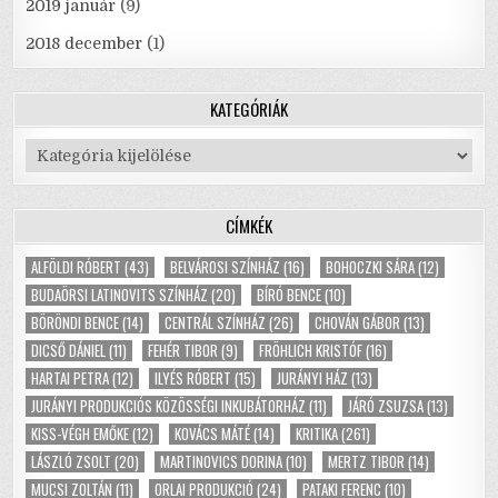
2019 január
(9)
2018 december
(1)
KATEGÓRIÁK
Kategóriák
CÍMKÉK
ALFÖLDI RÓBERT
(43)
BELVÁROSI SZÍNHÁZ
(16)
BOHOCZKI SÁRA
(12)
BUDAÖRSI LATINOVITS SZÍNHÁZ
(20)
BÍRÓ BENCE
(10)
BÖRÖNDI BENCE
(14)
CENTRÁL SZÍNHÁZ
(26)
CHOVÁN GÁBOR
(13)
DICSŐ DÁNIEL
(11)
FEHÉR TIBOR
(9)
FRÖHLICH KRISTÓF
(16)
HARTAI PETRA
(12)
ILYÉS RÓBERT
(15)
JURÁNYI HÁZ
(13)
JURÁNYI PRODUKCIÓS KÖZÖSSÉGI INKUBÁTORHÁZ
(11)
JÁRÓ ZSUZSA
(13)
KISS-VÉGH EMŐKE
(12)
KOVÁCS MÁTÉ
(14)
KRITIKA
(261)
LÁSZLÓ ZSOLT
(20)
MARTINOVICS DORINA
(10)
MERTZ TIBOR
(14)
MUCSI ZOLTÁN
(11)
ORLAI PRODUKCIÓ
(24)
PATAKI FERENC
(10)