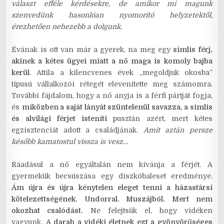
választ efféle kérdésekre, de amikor mi magunk
szenvedünk hasonlóan nyomorító helyzetektől,
érezhetően nehezebb a dolgunk.
Évának is ott van már a gyerek, na meg egy
simlis férj,
akinek a kétes ügyei miatt a nő maga is komoly bajba
kerül
. Attila a kilencvenes évek „megoldjuk okosba”
típusú vállalkozói rétegét elevenítette meg számomra.
További fájdalom, hogy a nő anyja is a férfi pártját fogja,
és
miközben a saját lányát szüntelenül savazza, a simlis
és alvilági férjet isteníti
pusztán azért, mert kétes
egzisztenciát adott a családjának.
Amit aztán persze
később kamatostul vissza is vesz…
Ráadásul a nő egyáltalán nem kívánja a férjét. A
gyermekük becsúszása egy diszkóbaleset eredménye.
Ám újra és újra kénytelen eleget tenni a házastársi
kötelezettségének. Undorral. Muszájból.
Mert nem
okozhat csalódást.
Ne felejtsük el, hogy vidéken
vagyunk.
A darab a vidéki életnek ezt a gyönyörűséges