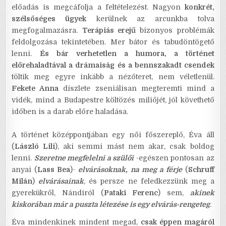
előadás is megcáfolja a feltételezést. Nagyon
konkrét,
szélsőséges ügyek
kerülnek az arcunkba tolva
megfogalmazásra.
Terápiás erejű
bizonyos problémák
feldolgozása tekintetében. Mer bátor és tabudöntögető
lenni.
És bár verhetetlen a humora, a történet
előrehaladtával a drámaiság és a bennszakadt csendek
töltik meg egyre inkább a nézőteret, nem véletlenül.
Fekete Anna
díszlete zseniálisan megteremti mind a
vidék, mind a Budapestre költözés miliőjét, jól követhető
időben is a darab előre haladása.
A történet középpontjában egy női főszereplő, Éva áll
(
László Lili
), aki semmi mást nem akar, csak boldog
lenni.
Szeretne megfelelni a szülői
-egészen pontosan az
anyai (
Lass Bea
)-
elvárásoknak, na meg a férje
(
Schruff
Milán
)
elvárásainak
, és persze ne feledkezzünk meg a
gyerekükről, Nándiról (
Pataki Ferenc
) sem,
akinek
kiskorában már a puszta létezése is egy elvárás-rengeteg
.
Éva mindenkinek mindent megad,
csak éppen magáról