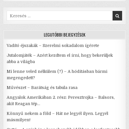
Search
for:
LEGUTÓBBI BEJEGYZÉSEK
Vadító éjszakák – Szerelmi sokadalom ígérete
Jutalomjáték – Azért kezdtem el írni, hogy bekerüljek
abba a világba
Mi lenne veled nélkülem (?) – A hódításban bármi
megengedett?
Művészet – Barátság és tabula rasa
Angyalok Amerikában 2. rész: Peresztrojka – Balsors,
akit Reagan tép…
Könnyű nekem a föld – Hát ne legyél ilyen. Legyél
másmilyen!