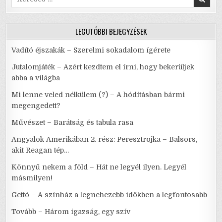
for:
LEGUTÓBBI BEJEGYZÉSEK
Vadító éjszakák – Szerelmi sokadalom ígérete
Jutalomjáték – Azért kezdtem el írni, hogy bekerüljek
abba a világba
Mi lenne veled nélkülem (?) – A hódításban bármi
megengedett?
Művészet – Barátság és tabula rasa
Angyalok Amerikában 2. rész: Peresztrojka – Balsors,
akit Reagan tép…
Könnyű nekem a föld – Hát ne legyél ilyen. Legyél
másmilyen!
Gettó – A színház a legnehezebb időkben a legfontosabb
Tovább – Három igazság, egy szív