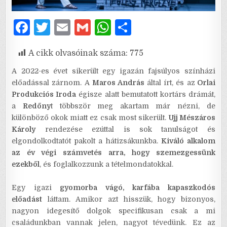
F
T
E
G
W
S
a
w
m
m
h
h
A cikk olvasóinak száma:
775
c
it
ai
ai
at
ar
e
te
l
l
s
e
A 2022-es évet sikerült egy igazán fajsúlyos színházi
előadással zárnom. A
Maros András
által írt, és az
Orlai
b
r
A
Produkciós Iroda
égisze alatt bemutatott kortárs drámát,
o
p
a
Redőny
t többször meg akartam már nézni, de
különböző okok miatt ez csak most sikerült.
Ujj Mészáros
o
p
Károly
rendezése ezúttal is sok tanulságot és
k
elgondolkodtatót pakolt a hátizsákunkba.
Kiváló alkalom
az év végi számvetés arra, hogy szemezgessünk
ezekből
, és foglalkozzunk a tételmondatokkal.
Egy igazi
gyomorba vágó, karfába kapaszkodós
előadást
láttam. Amikor azt hisszük, hogy bizonyos,
nagyon idegesítő dolgok specifikusan csak a mi
családunkban vannak jelen, nagyot tévedünk. Ez az