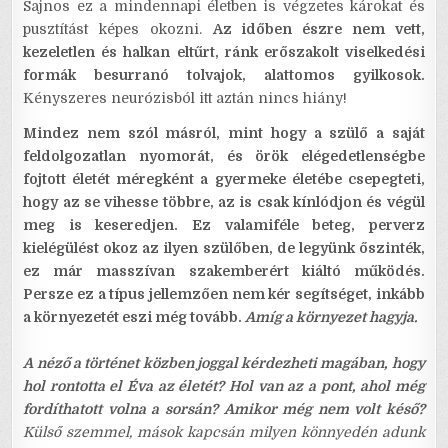
Sajnos ez a mindennapi életben is végzetes károkat és
pusztítást képes okozni.
Az időben észre nem vett,
kezeletlen és halkan eltűrt, ránk erőszakolt viselkedési
formák besurranó tolvajok, alattomos gyilkosok.
Kényszeres neurózisból itt aztán nincs hiány!
Mindez nem szól másról, mint hogy a szülő a saját
feldolgozatlan nyomorát, és örök elégedetlenségbe
fojtott életét méregként a gyermeke életébe csepegteti,
hogy az se vihesse többre, az is csak kínlódjon és végül
meg is keseredjen. Ez valamiféle beteg, perverz
kielégülést okoz az ilyen szülőben, de legyünk őszinték,
ez már masszívan szakemberért kiáltó működés.
Persze ez a típus jellemzően nem kér segítséget, inkább
a környezetét eszi még tovább.
Amíg a környezet hagyja.
A néző a történet közben joggal kérdezheti magában, hogy
hol rontotta el Éva az életét? Hol van az a pont, ahol még
fordíthatott volna a sorsán? Amikor még nem volt késő?
Külső szemmel, mások kapcsán milyen könnyedén adunk