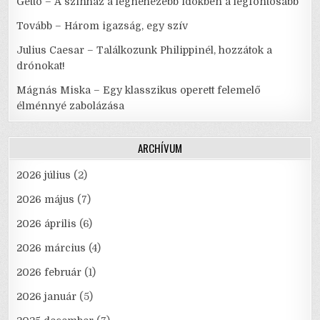
Gettó – A színház a legnehezebb időkben a legfontosabb
Tovább – Három igazság, egy szív
Julius Caesar – Találkozunk Philippinél, hozzátok a
drónokat!
Mágnás Miska – Egy klasszikus operett felemelő
élménnyé zabolázása
ARCHÍVUM
2026 július
(2)
2026 május
(7)
2026 április
(6)
2026 március
(4)
2026 február
(1)
2026 január
(5)