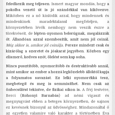
feledkezik meg teljesen
. Ismert magyar mondás, hogy
a
pokolba vezető út is jó szándékkal van kikövezve
.
Miközben ez a nő kínlódik azzal, hogy mindennek és
mindenkinek maradéktalanul megfeleljen, a
környezetében lévők nemhogy nem veszik észre a
törekvéseit, de
lépten-nyomon belerúgnak, megalázzák
őt
.
Állandóan azzal szembesítik, amit nem jól csinál.
Még akkor is, amikor jól csinálja.
Persze mindezt csak és
kizárólag a szeretet és jóakarat jegyében
.
Közben egy
elismerő, kedves szót, ölelést sem kap soha.
Nincs pusztítóbb, nyomorítóbb és destruktívabb annál,
mint amikor az ember a hozzá legközelebb állóktól kapja
a folyamatos savazást
.
Ez lelki nyomorékká tesz,
megbetegít és meg is semmisíthet. Nem csak az
önbecsülést tekintve, de fizikai síkon is.
A férj testvére,
Berci (
Rohonyi Barnabás
) ad némi vigaszt és
megnyugvást ebben a beteges környezetben, de sajnos
ez kevésnek bizonyul az üdvösséghez. Mindazonáltal ő
az egyetlen valamire való karakter a történetben Éva