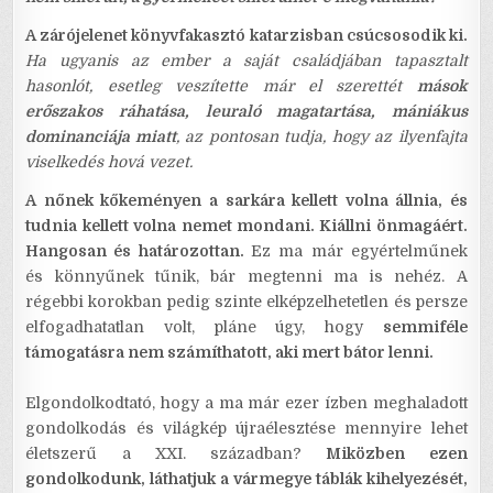
A zárójelenet könyvfakasztó katarzisban csúcsosodik ki.
Ha ugyanis az ember a saját családjában tapasztalt
hasonlót, esetleg veszítette már el szerettét
mások
erőszakos ráhatása, leuraló magatartása, mániákus
dominanciája miatt
, az pontosan tudja, hogy az ilyenfajta
viselkedés hová vezet.
A nőnek kőkeményen a sarkára kellett volna állnia, és
tudnia kellett volna nemet mondani. Kiállni önmagáért.
Hangosan és határozottan.
Ez ma már egyértelműnek
és könnyűnek tűnik, bár megtenni ma is nehéz. A
régebbi korokban pedig szinte elképzelhetetlen és persze
elfogadhatatlan volt, pláne úgy, hogy
semmiféle
támogatásra nem számíthatott, aki mert bátor lenni.
Elgondolkodtató, hogy a ma már ezer ízben meghaladott
gondolkodás és világkép újraélesztése mennyire lehet
életszerű a XXI. században?
Miközben ezen
gondolkodunk, láthatjuk a vármegye táblák kihelyezését,