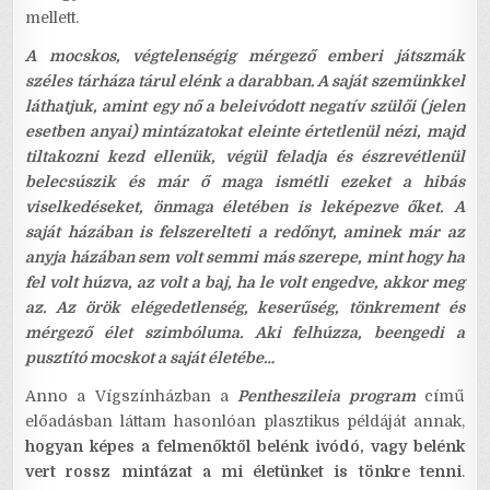
mellett.
A mocskos, végtelenségig mérgező emberi játszmák
széles tárháza tárul elénk a darabban. A saját szemünkkel
láthatjuk, amint egy nő a beleivódott negatív szülői (jelen
esetben anyai) mintázatokat eleinte értetlenül nézi, majd
tiltakozni kezd ellenük, végül feladja és észrevétlenül
belecsúszik és már ő maga ismétli ezeket a hibás
viselkedéseket, önmaga életében is leképezve őket.
A
saját házában is felszerelteti a redőnyt, aminek már az
anyja házában sem volt semmi más szerepe, mint hogy ha
fel volt húzva, az volt a baj, ha le volt engedve, akkor meg
az. Az örök elégedetlenség, keserűség, tönkrement és
mérgező élet szimbóluma. Aki felhúzza, beengedi a
pusztító mocskot a saját életébe…
Anno a Vígszínházban a
Pentheszileia program
című
előadásban láttam hasonlóan plasztikus példáját annak,
hogyan képes a felmenőktől belénk ivódó, vagy belénk
vert rossz mintázat a mi életünket is tönkre tenni
.