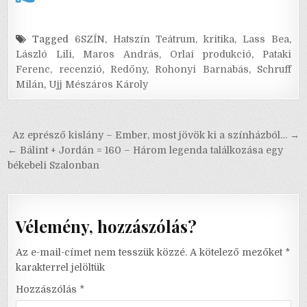
Tagged
6SZÍN
,
Hatszín Teátrum
,
kritika
,
Lass Bea
,
László Lili
,
Maros András
,
Orlai produkció
,
Pataki
Ferenc
,
recenzió
,
Redőny
,
Rohonyi Barnabás
,
Schruff
Milán
,
Ujj Mészáros Károly
Bejegyzés
Az eprésző kislány – Ember, most jövök ki a színházból… →
navigáció
← Bálint + Jordán = 160 – Három legenda találkozása egy
békebeli Szalonban
Vélemény, hozzászólás?
Az e-mail-címet nem tesszük közzé.
A kötelező mezőket
*
karakterrel jelöltük
Hozzászólás
*