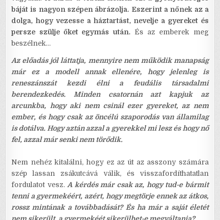
báját is nagyon szépen ábrázolja.
Eszerint a nőnek az a
dolga, hogy vezesse a háztartást, nevelje a gyereket és
persze szülje őket egymás után.
És az emberek meg
beszélnek…
Az előadás jól láttatja, mennyire nem működik manapság
már ez a modell annak ellenére, hogy jelenleg is
reneszánszát kezdi élni a feudális társadalmi
berendezkedés. Minden csatornán azt kapjuk az
arcunkba, hogy aki nem csinál ezer gyereket, az nem
ember, és hogy csak az öncélú szaporodás van államilag
is dotálva. Hogy aztán azzal a gyerekkel mi lesz és hogy nő
fel, azzal már senki nem törődik.
Nem nehéz kitalálni, hogy ez az út az asszony számára
szép lassan zsákutcává válik, és visszafordíthatatlan
fordulatot vesz.
A kérdés már csak az, hogy tud-e bármit
tenni a gyermekéért, azért, hogy megtörje ennek az átkos,
rossz mintának a továbbadását?
És ha már a saját életét
nem sikerült, a gyermekéét sikerülhet-e megváltania?