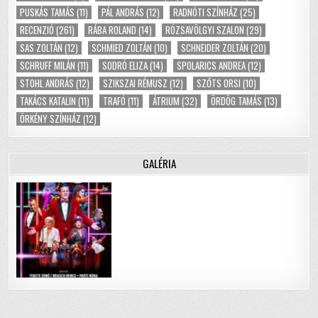
PUSKÁS TAMÁS
(11)
PÁL ANDRÁS
(12)
RADNÓTI SZÍNHÁZ
(25)
RECENZIÓ
(261)
RÁBA ROLAND
(14)
RÓZSAVÖLGYI SZALON
(29)
SAS ZOLTÁN
(12)
SCHMIED ZOLTÁN
(10)
SCHNEIDER ZOLTÁN
(20)
SCHRUFF MILÁN
(11)
SODRÓ ELIZA
(14)
SPOLARICS ANDREA
(12)
STOHL ANDRÁS
(12)
SZIKSZAI RÉMUSZ
(12)
SZŐTS ORSI
(10)
TAKÁCS KATALIN
(11)
TRAFÓ
(11)
ÁTRIUM
(32)
ÖRDÖG TAMÁS
(13)
ÖRKÉNY SZÍNHÁZ
(12)
GALÉRIA