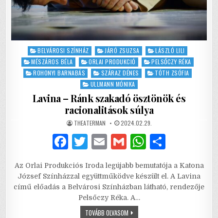
Posted
BELVÁROSI SZÍNHÁZ
JÁRÓ ZSUZSA
LÁSZLÓ LILI
in
MÉSZÁROS BÉLA
ORLAI PRODUKCIÓ
PELSŐCZY RÉKA
ROHONYI BARNABÁS
SZÁRAZ DÉNES
TÓTH ZSÓFIA
ULLMANN MÓNIKA
Lavina – Ránk szakadó ösztönök és
racionalitások súlya
AUTHOR:
PUBLISHED
THEATERMAN
2024.02.29.
DATE:
F
T
E
G
W
S
a
w
m
m
h
h
Az Orlai Produkciós Iroda legújabb bemutatója a Katona
c
it
ai
ai
at
ar
József Színházzal együttműködve készült el. A Lavina
e
te
l
l
s
e
című előadás a Belvárosi Színházban látható, rendezője
Pelsőczy Réka. A…
b
r
A
LAVINA
TOVÁBB OLVASOM