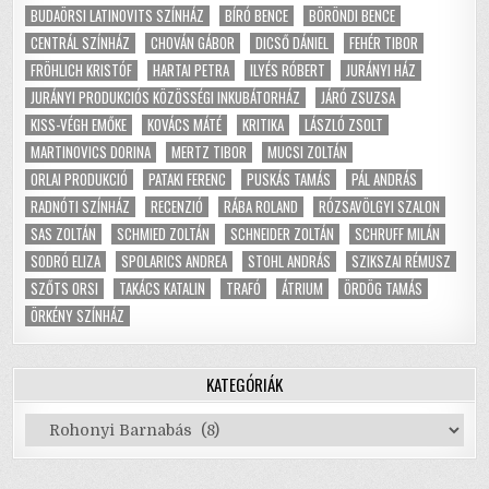
BUDAÖRSI LATINOVITS SZÍNHÁZ
BÍRÓ BENCE
BÖRÖNDI BENCE
CENTRÁL SZÍNHÁZ
CHOVÁN GÁBOR
DICSŐ DÁNIEL
FEHÉR TIBOR
FRÖHLICH KRISTÓF
HARTAI PETRA
ILYÉS RÓBERT
JURÁNYI HÁZ
JURÁNYI PRODUKCIÓS KÖZÖSSÉGI INKUBÁTORHÁZ
JÁRÓ ZSUZSA
KISS-VÉGH EMŐKE
KOVÁCS MÁTÉ
KRITIKA
LÁSZLÓ ZSOLT
MARTINOVICS DORINA
MERTZ TIBOR
MUCSI ZOLTÁN
ORLAI PRODUKCIÓ
PATAKI FERENC
PUSKÁS TAMÁS
PÁL ANDRÁS
RADNÓTI SZÍNHÁZ
RECENZIÓ
RÁBA ROLAND
RÓZSAVÖLGYI SZALON
SAS ZOLTÁN
SCHMIED ZOLTÁN
SCHNEIDER ZOLTÁN
SCHRUFF MILÁN
SODRÓ ELIZA
SPOLARICS ANDREA
STOHL ANDRÁS
SZIKSZAI RÉMUSZ
SZŐTS ORSI
TAKÁCS KATALIN
TRAFÓ
ÁTRIUM
ÖRDÖG TAMÁS
ÖRKÉNY SZÍNHÁZ
KATEGÓRIÁK
Kategóriák