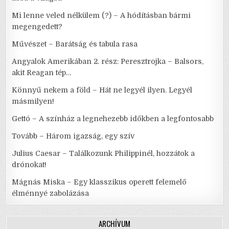
Mi lenne veled nélkülem (?) – A hódításban bármi
megengedett?
Művészet – Barátság és tabula rasa
Angyalok Amerikában 2. rész: Peresztrojka – Balsors,
akit Reagan tép…
Könnyű nekem a föld – Hát ne legyél ilyen. Legyél
másmilyen!
Gettó – A színház a legnehezebb időkben a legfontosabb
Tovább – Három igazság, egy szív
Julius Caesar – Találkozunk Philippinél, hozzátok a
drónokat!
Mágnás Miska – Egy klasszikus operett felemelő
élménnyé zabolázása
ARCHÍVUM