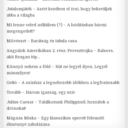
Jutalomjáték – Azért kezdtem el írni, hogy bekerüljek
abba a világba
Mi lenne veled nélkülem (?) – A hódításban bármi
megengedett?
Művészet – Barátság és tabula rasa
Angyalok Amerikában 2. rész: Peresztrojka – Balsors,
akit Reagan tép…
Könnyű nekem a föld – Hát ne legyél ilyen. Legyél
másmilyen!
Gettó – A színház a legnehezebb időkben a legfontosabb
Tovább – Három igazság, egy szív
Julius Caesar – Találkozunk Philippinél, hozzátok a
drónokat!
Mágnás Miska – Egy klasszikus operett felemelő
élménnyé zabolázása