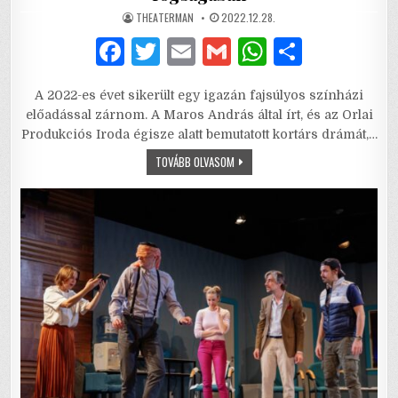
AUTHOR:
PUBLISHED
THEATERMAN
2022.12.28.
DATE:
F
T
E
G
W
S
a
w
m
m
h
h
A 2022-es évet sikerült egy igazán fajsúlyos színházi
c
it
ai
ai
at
ar
előadással zárnom. A Maros András által írt, és az Orlai
e
te
l
l
s
e
Produkciós Iroda égisze alatt bemutatott kortárs drámát,…
b
r
A
REDŐNY
TOVÁBB OLVASOM
–
CSALÁDI
o
p
MINTÁZATOK
LEGYŐZHETETLEN
o
p
FOGSÁGÁBAN
k