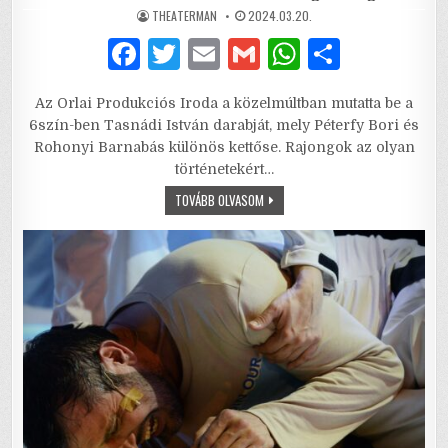
AUTHOR:
PUBLISHED
THEATERMAN
2024.03.20.
DATE:
F
T
E
G
W
S
a
w
m
m
h
h
Az Orlai Produkciós Iroda a közelmúltban mutatta be a
c
it
ai
ai
at
ar
6szín-ben Tasnádi István darabját, mely Péterfy Bori és
e
te
l
l
s
e
Rohonyi Barnabás különös kettőse. Rajongok az olyan
történetekért…
b
r
A
MIKOR
TOVÁBB OLVASOM
o
p
HAZUDTAM?
–
o
p
ÚT
A
KOMMUNIKÁCIÓS
k
MESTERKURZUSTÓL
A
SORSTRAGÉDIÁIG