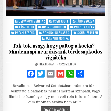
Posted
BELVÁROSI SZÍNHÁZ
CSEH JUDIT
JÁRÓ ZSUZSA
in
LÁSZLÓ LILI
ORLAI PRODUKCIÓ
PACZOLAY BÉLA
PATAKI FERENC
ROHONYI BARNABÁS
SCHRUFF MILÁN
ULLMANN MÓNIKA
Tok-tok, avagy hogy pattog a kocka? –
Mindennapi neurózisaink térdcsapkodós
vígjátéka
AUTHOR:
PUBLISHED
THEATERMAN
2022.11.06.
DATE:
F
T
E
G
W
S
a
w
m
m
h
h
Bevallom, a Belvárosi Színházban műsorra tűzött
c
it
ai
ai
at
ar
bemutató előadásnak nem ismertem színpadi, vagy
e
te
l
l
s
e
filmbeli előzményét, így nem volt róla információm. A
cím finoman szólva nem árult…
b
r
A
TOK-
TOVÁBB OLVASOM