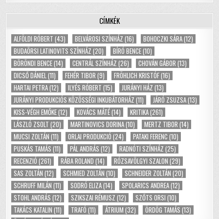
CÍMKÉK
ALFÖLDI RÓBERT
(43)
BELVÁROSI SZÍNHÁZ
(16)
BOHOCZKI SÁRA
(12)
BUDAÖRSI LATINOVITS SZÍNHÁZ
(20)
BÍRÓ BENCE
(10)
BÖRÖNDI BENCE
(14)
CENTRÁL SZÍNHÁZ
(26)
CHOVÁN GÁBOR
(13)
DICSŐ DÁNIEL
(11)
FEHÉR TIBOR
(9)
FRÖHLICH KRISTÓF
(16)
HARTAI PETRA
(12)
ILYÉS RÓBERT
(15)
JURÁNYI HÁZ
(13)
JURÁNYI PRODUKCIÓS KÖZÖSSÉGI INKUBÁTORHÁZ
(11)
JÁRÓ ZSUZSA
(13)
KISS-VÉGH EMŐKE
(12)
KOVÁCS MÁTÉ
(14)
KRITIKA
(261)
LÁSZLÓ ZSOLT
(20)
MARTINOVICS DORINA
(10)
MERTZ TIBOR
(14)
MUCSI ZOLTÁN
(11)
ORLAI PRODUKCIÓ
(24)
PATAKI FERENC
(10)
PUSKÁS TAMÁS
(11)
PÁL ANDRÁS
(12)
RADNÓTI SZÍNHÁZ
(25)
RECENZIÓ
(261)
RÁBA ROLAND
(14)
RÓZSAVÖLGYI SZALON
(29)
SAS ZOLTÁN
(12)
SCHMIED ZOLTÁN
(10)
SCHNEIDER ZOLTÁN
(20)
SCHRUFF MILÁN
(11)
SODRÓ ELIZA
(14)
SPOLARICS ANDREA
(12)
STOHL ANDRÁS
(12)
SZIKSZAI RÉMUSZ
(12)
SZŐTS ORSI
(10)
TAKÁCS KATALIN
(11)
TRAFÓ
(11)
ÁTRIUM
(32)
ÖRDÖG TAMÁS
(13)