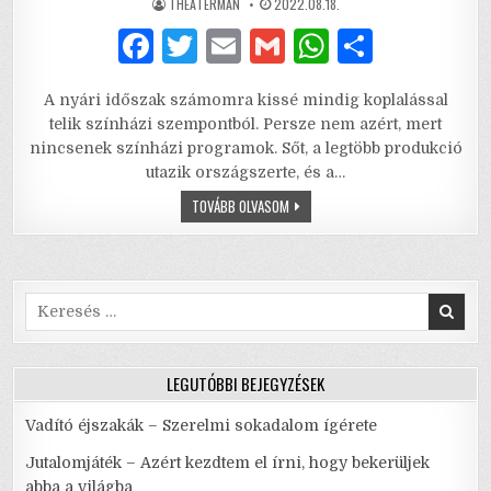
AUTHOR:
PUBLISHED
THEATERMAN
2022.08.18.
DATE:
F
T
E
G
W
S
a
w
m
m
h
h
A nyári időszak számomra kissé mindig koplalással
c
it
ai
ai
at
ar
telik színházi szempontból. Persze nem azért, mert
e
te
l
l
s
e
nincsenek színházi programok. Sőt, a legtöbb produkció
utazik országszerte, és a…
b
r
A
JAJ,
TOVÁBB OLVASOM
o
p
NAGYI!
–
o
p
EGY
ÖLELÉSBEN
OTT
k
VAN
A
Search
BOLDOGSÁG
for:
LEGUTÓBBI BEJEGYZÉSEK
Vadító éjszakák – Szerelmi sokadalom ígérete
Jutalomjáték – Azért kezdtem el írni, hogy bekerüljek
abba a világba