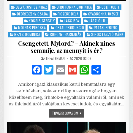
Posted
BELVÁROSI SZÍNHÁZ
BÍRÓ PANNA DOMINIKA
CSEH JUDIT
in
DEBRECZENY CSABA
FICZERE BÉLA
GYABRONKA JÓZSEF
KOCSIS GERGELY
LASS BEA
LÁSZLÓ LILI
MOLNÁR PIROSKA
ORLAI PRODUKCIÓ
PATAKI FERENC
REZES DOMINIKA
ROHONYI BARNABÁS
SIPOS LÁSZLÓ MÁRK
Csengetett, Mylord? – Akinek nincs
semmije, az mennyit is ér?
AUTHOR:
PUBLISHED
THEATERMAN
2026.03.08.
DATE:
F
T
E
G
W
S
a
w
m
m
h
h
Amikor igazi klasszikus kerül bemutatásra egy
c
it
ai
ai
at
ar
színházban, sokszor elfog a szorongás: hogyan
e
te
l
l
s
e
közelítsem meg, írhatok-e egyáltalán valamiről, aminek
az ihletadójáról valójában keveset tudok, és egyáltalán:…
b
r
A
CSENGETETT,
TOVÁBB OLVASOM
o
p
MYLORD?
–
o
p
AKINEK
NINCS
SEMMIJE,