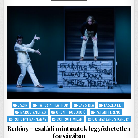
o
p
–
RÁNK
o
p
SZAKADÓ
ÖSZTÖNÖK
ÉS
k
RACIONALITÁSOK
SÚLYA
Posted
6SZÍN
HATSZÍN TEÁTRUM
LASS BEA
LÁSZLÓ LILI
in
MAROS ANDRÁS
ORLAI PRODUKCIÓ
PATAKI FERENC
ROHONYI BARNABÁS
SCHRUFF MILÁN
UJJ MÉSZÁROS KÁROLY
Redőny – családi mintázatok legyőzhetetlen
fogságában