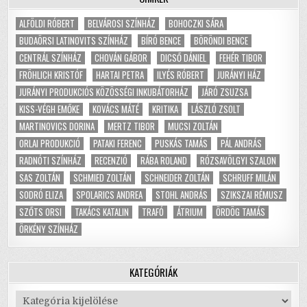
ALFÖLDI RÓBERT
BELVÁROSI SZÍNHÁZ
BOHOCZKI SÁRA
BUDAÖRSI LATINOVITS SZÍNHÁZ
BÍRÓ BENCE
BÖRÖNDI BENCE
CENTRÁL SZÍNHÁZ
CHOVÁN GÁBOR
DICSŐ DÁNIEL
FEHÉR TIBOR
FRÖHLICH KRISTÓF
HARTAI PETRA
ILYÉS RÓBERT
JURÁNYI HÁZ
JURÁNYI PRODUKCIÓS KÖZÖSSÉGI INKUBÁTORHÁZ
JÁRÓ ZSUZSA
KISS-VÉGH EMŐKE
KOVÁCS MÁTÉ
KRITIKA
LÁSZLÓ ZSOLT
MARTINOVICS DORINA
MERTZ TIBOR
MUCSI ZOLTÁN
ORLAI PRODUKCIÓ
PATAKI FERENC
PUSKÁS TAMÁS
PÁL ANDRÁS
RADNÓTI SZÍNHÁZ
RECENZIÓ
RÁBA ROLAND
RÓZSAVÖLGYI SZALON
SAS ZOLTÁN
SCHMIED ZOLTÁN
SCHNEIDER ZOLTÁN
SCHRUFF MILÁN
SODRÓ ELIZA
SPOLARICS ANDREA
STOHL ANDRÁS
SZIKSZAI RÉMUSZ
SZŐTS ORSI
TAKÁCS KATALIN
TRAFÓ
ÁTRIUM
ÖRDÖG TAMÁS
ÖRKÉNY SZÍNHÁZ
KATEGÓRIÁK
Kategóriák