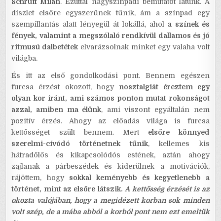
Schruff Milán
. Ezúttal nagyszínpadi bemutatót látunk. A
díszlet elsőre egyszerűnek tűnik, ám a színpad egy
szempillantás alatt lényegül át lokállá, ahol
a színek és
fények, valamint a megszólaló rendkívül dallamos és jó
ritmusú dalbetétek
elvarázsolnak minket egy valaha volt
világba.
És itt az első gondolkodási pont. Bennem egészen
furcsa érzést okozott, hogy
nosztalgiát éreztem egy
olyan kor iránt, ami számos ponton mutat rokonságot
azzal, amiben ma élünk
, ami viszont egyáltalán nem
pozitív érzés. Ahogy az előadás világa is furcsa
kettősséget szült bennem. Mert
elsőre könnyed
szerelmi-cívódó történetnek tűnik
, kellemes kis
hátradőlős és kikapcsolódós estének, aztán ahogy
zajlanak a párbeszédek és kiderülnek a motivációk,
rájöttem, hogy
sokkal keményebb és kegyetlenebb a
történet, mint az elsőre látszik.
A kettősség érzését is az
okozta valójában, hogy a megidézett korban sok minden
volt szép, de a mába abból a korból pont nem ezt emeltük