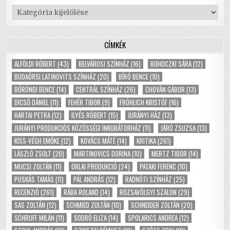
Kategóriák
CÍMKÉK
ALFÖLDI RÓBERT
(43)
BELVÁROSI SZÍNHÁZ
(16)
BOHOCZKI SÁRA
(12)
BUDAÖRSI LATINOVITS SZÍNHÁZ
(20)
BÍRÓ BENCE
(10)
BÖRÖNDI BENCE
(14)
CENTRÁL SZÍNHÁZ
(26)
CHOVÁN GÁBOR
(13)
DICSŐ DÁNIEL
(11)
FEHÉR TIBOR
(9)
FRÖHLICH KRISTÓF
(16)
HARTAI PETRA
(12)
ILYÉS RÓBERT
(15)
JURÁNYI HÁZ
(13)
JURÁNYI PRODUKCIÓS KÖZÖSSÉGI INKUBÁTORHÁZ
(11)
JÁRÓ ZSUZSA
(13)
KISS-VÉGH EMŐKE
(12)
KOVÁCS MÁTÉ
(14)
KRITIKA
(261)
LÁSZLÓ ZSOLT
(20)
MARTINOVICS DORINA
(10)
MERTZ TIBOR
(14)
MUCSI ZOLTÁN
(11)
ORLAI PRODUKCIÓ
(24)
PATAKI FERENC
(10)
PUSKÁS TAMÁS
(11)
PÁL ANDRÁS
(12)
RADNÓTI SZÍNHÁZ
(25)
RECENZIÓ
(261)
RÁBA ROLAND
(14)
RÓZSAVÖLGYI SZALON
(29)
SAS ZOLTÁN
(12)
SCHMIED ZOLTÁN
(10)
SCHNEIDER ZOLTÁN
(20)
SCHRUFF MILÁN
(11)
SODRÓ ELIZA
(14)
SPOLARICS ANDREA
(12)