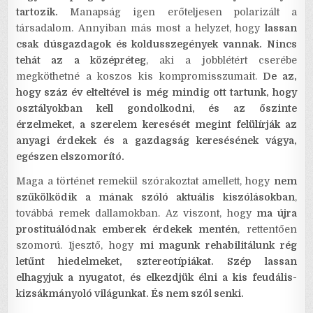
tartozik.
Manapság igen erőteljesen polarizált a
társadalom. Annyiban más most a helyzet, hogy
lassan
csak dúsgazdagok és koldusszegények vannak. Nincs
tehát az a középréteg
, aki a jobblétért cserébe
megköthetné a koszos kis kompromisszumait.
De az,
hogy száz év elteltével is még mindig ott tartunk, hogy
osztályokban kell gondolkodni, és az őszinte
érzelmeket, a szerelem keresését megint felülírják az
anyagi érdekek és a gazdagság keresésének vágya,
egészen elszomorító.
Maga a történet remekül szórakoztat amellett, hogy
nem
szűkölködik a mának szóló aktuális kiszólásokban
,
továbbá remek dallamokban. Az viszont, hogy
ma újra
prostituálódnak emberek érdekek mentén
, rettentően
szomorú. Ijesztő, hogy
mi magunk rehabilitálunk rég
letűnt hiedelmeket, sztereotípiákat. Szép lassan
elhagyjuk a nyugatot, és elkezdjük élni a kis feudális-
kizsákmányoló világunkat. És nem szól senki.