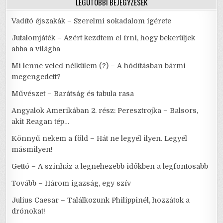
LEGUTÓBBI BEJEGYZÉSEK
Vadító éjszakák – Szerelmi sokadalom ígérete
Jutalomjáték – Azért kezdtem el írni, hogy bekerüljek
abba a világba
Mi lenne veled nélkülem (?) – A hódításban bármi
megengedett?
Művészet – Barátság és tabula rasa
Angyalok Amerikában 2. rész: Peresztrojka – Balsors,
akit Reagan tép…
Könnyű nekem a föld – Hát ne legyél ilyen. Legyél
másmilyen!
Gettó – A színház a legnehezebb időkben a legfontosabb
Tovább – Három igazság, egy szív
Julius Caesar – Találkozunk Philippinél, hozzátok a
drónokat!