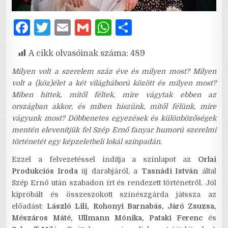
F
T
E
G
W
S
a
w
m
m
h
h
A cikk olvasóinak száma:
489
c
it
ai
ai
at
ar
e
te
l
l
s
e
Milyen volt a szerelem száz éve és milyen most? Milyen
volt a (köz)élet a két világháború között és milyen most?
b
r
A
Miben hittek, mitől féltek, mire vágytak ebben az
o
p
országban akkor, és miben hiszünk, mitől félünk, mire
vágyunk most? Döbbenetes egyezések és különbözőségek
o
p
mentén elevenítjük fel Szép Ernő fanyar humorú szerelmi
k
történetét egy képzeletbeli lokál színpadán.
Ezzel a felvezetéssel indítja a színlapot az
Orlai
Produkciós Iroda
új darabjáról, a
Tasnádi István
által
Szép Ernő után szabadon írt és rendezett történetről. Jól
kipróbált és összeszokott színészgárda játssza az
előadást:
László Lili, Rohonyi Barnabás, Járó Zsuzsa,
Mészáros Máté, Ullmann Mónika, Pataki Ferenc
és