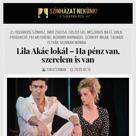
Skip
to
content
POSTED
BELVÁROSI SZÍNHÁZ
,
JÁRÓ ZSUZSA
,
LÁSZLÓ LILI
,
MÉSZÁROS MÁTÉ
,
ORLAI
IN
PRODUKCIÓ
,
PATAKI FERENC
,
ROHONYI BARNABÁS
,
SCHRUFF MILÁN
,
TASNÁDI
ISTVÁN
,
ULLMANN MÓNIKA
Lila Akác lokál – Ha pénz van,
szerelem is van
AUTHOR:
PUBLISHED
THEATERMAN
2025.01.19.
DATE: