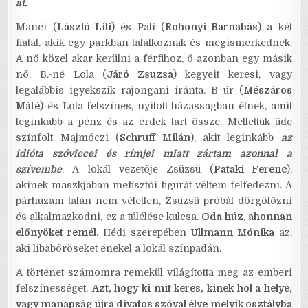
át.
Manci (
László Lili
) és Pali (
Rohonyi Barnabás
) a két
fiatal, akik egy parkban találkoznak és megismerkednek.
A nő közel akar kerülni a férfihoz, ő azonban egy másik
nő, B.-né Lola (
Járó Zsuzsa
) kegyeit keresi, vagy
legalábbis igyekszik rajongani iránta. B úr (
Mészáros
Máté
) és Lola felszínes, nyitott házasságban élnek, amit
leginkább a pénz és az érdek tart össze. Mellettük üde
színfolt Majmóczi (
Schruff Milán
), akit leginkább
az
idióta szóviccei és rímjei miatt zártam azonnal a
szívembe
. A lokál vezetője Zsüzsü (
Pataki Ferenc
),
akinek maszkjában mefisztói figurát véltem felfedezni. A
párhuzam talán nem véletlen, Zsüzsü próbál dörgölőzni
és alkalmazkodni, ez a túlélése kulcsa.
Oda húz, ahonnan
előnyöket remél
. Hédi szerepében
Ullmann Mónika
az,
aki libabőröseket énekel a lokál színpadán.
A történet számomra remekül világította meg az emberi
felszínességet.
Azt, hogy ki mit keres, kinek hol a helye,
vagy manapság újra divatos szóval élve melyik osztályba