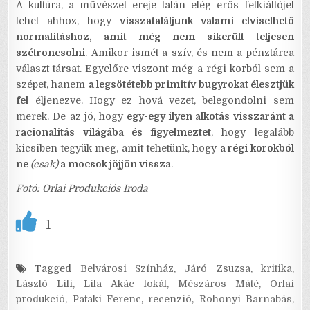
A kultúra, a művészet ereje talán elég erős felkiáltójel
lehet ahhoz, hogy
visszataláljunk valami elviselhető
normalitáshoz, amit még nem sikerült teljesen
szétroncsolni
. Amikor ismét a szív, és nem a pénztárca
választ társat. Egyelőre viszont még a régi korból sem a
szépet, hanem
a legsötétebb primitív bugyrokat élesztjük
fel
éljenezve. Hogy ez hová vezet, belegondolni sem
merek. De az jó, hogy
egy-egy ilyen alkotás visszaránt a
racionalitás világába és figyelmeztet
, hogy legalább
kicsiben tegyük meg, amit tehetünk, hogy
a régi korokból
ne
(csak)
a mocsok jöjjön vissza
.
Fotó: Orlai Produkciós Iroda
1
Tagged
Belvárosi Színház
,
Járó Zsuzsa
,
kritika
,
László Lili
,
Lila Akác lokál
,
Mészáros Máté
,
Orlai
produkció
,
Pataki Ferenc
,
recenzió
,
Rohonyi Barnabás
,