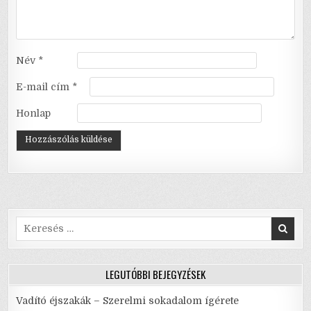
Név
*
E-mail cím
*
Honlap
Search
for:
LEGUTÓBBI BEJEGYZÉSEK
Vadító éjszakák – Szerelmi sokadalom ígérete