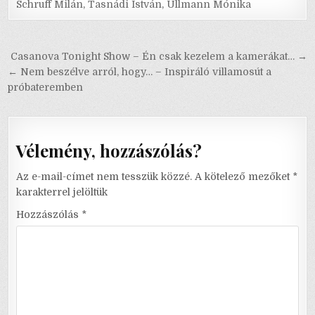
Schruff Milán
,
Tasnádi István
,
Ullmann Mónika
Bejegyzés
Casanova Tonight Show – Én csak kezelem a kamerákat… →
navigáció
← Nem beszélve arról, hogy… – Inspiráló villamosút a
próbateremben
Vélemény, hozzászólás?
Az e-mail-címet nem tesszük közzé.
A kötelező mezőket
*
karakterrel jelöltük
Hozzászólás
*