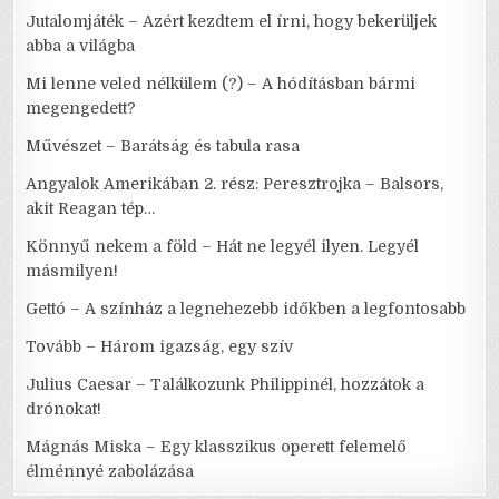
Jutalomjáték – Azért kezdtem el írni, hogy bekerüljek
abba a világba
Mi lenne veled nélkülem (?) – A hódításban bármi
megengedett?
Művészet – Barátság és tabula rasa
Angyalok Amerikában 2. rész: Peresztrojka – Balsors,
akit Reagan tép…
Könnyű nekem a föld – Hát ne legyél ilyen. Legyél
másmilyen!
Gettó – A színház a legnehezebb időkben a legfontosabb
Tovább – Három igazság, egy szív
Julius Caesar – Találkozunk Philippinél, hozzátok a
drónokat!
Mágnás Miska – Egy klasszikus operett felemelő
élménnyé zabolázása