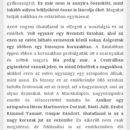
gyilkosságról.
Ez már nem is annyira összeköti, mint
inkább súlyos béklyóként össze is láncolja őket
. Magukat
tartják sakkban és extázisban egymással.
Azért engem óhatatlanul is elfogott a nosztalgia és az
emlékek.
Volt egyszer egy Nemzeti Színház, ahol az
ezen az estén látható színészek közül sokan dolgoztak
egy időben egy bizonyos korszakban
. A fiatalabban
éppen ebben a korszakban próbálgatták ott a szárnyaikat
és nőttek nagyra.
Ma pedig már, a Centrálban
gigászként vannak jelen, és mind felnőttek a nagyokhoz
,
akikkel ezen az estén ugyanúgy egy színpadon állnak,
mint anno. És bizony ez az emlékeimbe ötlő színház
tartotta fontosnak azt az irányt, azt a hagyományt, ami az
olyan drámákat, mint A Macskalápon, nagyszínpadra
emelte és előszeretettel mutatta be.
Amikor egy
színpadon látom Martinovics Dorinát, Básti Julit, Szabó
Kimmel Tamást, Gáspár Sándort, óhatatlanul is az a
nagy korszak jut az eszembe
. És sikerült nem csak
megidézni, de felülmúlni is az emlékeimben élő