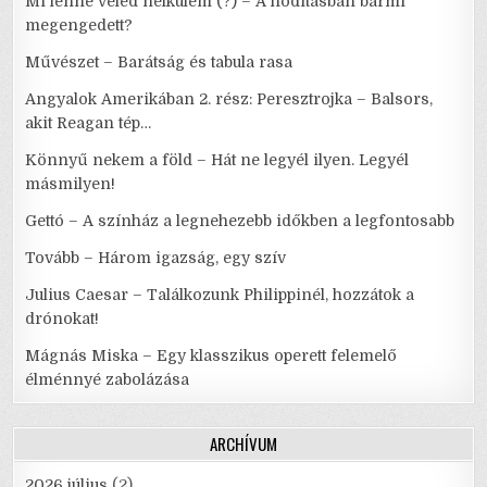
Mi lenne veled nélkülem (?) – A hódításban bármi
megengedett?
Művészet – Barátság és tabula rasa
Angyalok Amerikában 2. rész: Peresztrojka – Balsors,
akit Reagan tép…
Könnyű nekem a föld – Hát ne legyél ilyen. Legyél
másmilyen!
Gettó – A színház a legnehezebb időkben a legfontosabb
Tovább – Három igazság, egy szív
Julius Caesar – Találkozunk Philippinél, hozzátok a
drónokat!
Mágnás Miska – Egy klasszikus operett felemelő
élménnyé zabolázása
ARCHÍVUM
2026 július
(2)