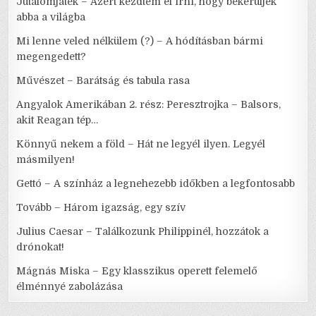
Jutalomjáték – Azért kezdtem el írni, hogy bekerüljek
abba a világba
Mi lenne veled nélkülem (?) – A hódításban bármi
megengedett?
Művészet – Barátság és tabula rasa
Angyalok Amerikában 2. rész: Peresztrojka – Balsors,
akit Reagan tép…
Könnyű nekem a föld – Hát ne legyél ilyen. Legyél
másmilyen!
Gettó – A színház a legnehezebb időkben a legfontosabb
Tovább – Három igazság, egy szív
Julius Caesar – Találkozunk Philippinél, hozzátok a
drónokat!
Mágnás Miska – Egy klasszikus operett felemelő
élménnyé zabolázása