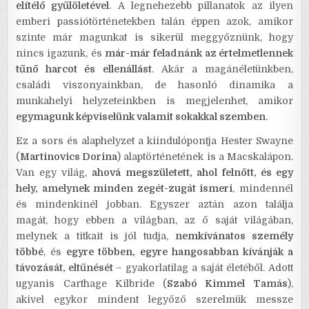
elítélő gyűlöletével
. A legnehezebb pillanatok az ilyen
emberi passiótörténetekben talán éppen azok, amikor
szinte már magunkat is sikerül meggyőznünk, hogy
nincs igazunk, és
már-már feladnánk az értelmetlennek
tűnő harcot és ellenállást
. Akár a magánéletünkben,
családi viszonyainkban, de hasonló dinamika a
munkahelyi helyzeteinkben is megjelenhet, amikor
egymagunk képviselünk valamit sokakkal szemben
.
Ez a sors és alaphelyzet a kiindulópontja Hester Swayne
(
Martinovics Dorina
) alaptörténetének is a Macskalápon.
Van egy világ,
ahová megszületett, ahol felnőtt, és egy
hely, amelynek minden zegét-zugát ismeri
, mindennél
és mindenkinél jobban. Egyszer aztán azon találja
magát, hogy ebben a világban, az ő saját világában,
melynek a titkait is jól tudja,
nemkívánatos személy
többé
, és
egyre többen, egyre hangosabban kívánják a
távozását, eltűnését
– gyakorlatilag a saját életéből. Adott
ugyanis Carthage Kilbride (
Szabó Kimmel Tamás
),
akivel egykor mindent legyőző szerelmük messze