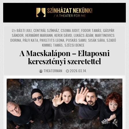
Skip
to
content
POSTED
BÁSTI JULI
,
CENTRÁL SZÍNHÁZ
,
CSOMA JUDIT
,
FODOR TAMÁS
,
GÁSPÁR
IN
SÁNDOR
,
HERMÁNYI MARIANN
,
KEREK DÁVID
,
LUKÁCS ÁDÁM
,
MARTINOVICS
DORINA
,
PÁLFI KATA
,
PAVLETITS LEONA
,
PUSKÁS SAMU
,
SISÁK SÁRA
,
SZABÓ
KIMMEL TAMÁS
,
SZÉCSI BENCE
A Macskalápon – Eltaposni
keresztényi szeretettel
AUTHOR:
PUBLISHED
THEATERMAN
2026.03.14.
DATE: