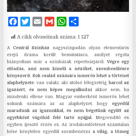
F
T
E
G
W
S
a
w
m
m
h
h
A cikk olvasóinak száma:
1 127
c
it
ai
ai
at
ar
e
te
l
l
s
e
A
Centrál Színház
nagyszínpadán olyan elementáris
erejű dráma került bemutatásra, amilyet régóta
b
r
A
hiányoltam már a színházak repertoárjáról.
Végre egy
o
p
előadás, ami nem kíméli a nézőket, szembesülésre
kényszerít. Sok család számára ismerős lehet a történet
o
p
alaphelyzete
: van valaki, aki utolsó lélegzetéig
harcol az
k
igazáért, és nem képes megalkudni
akkor sem, ha
mindenki ellene van. Magyar emberként ismerős lehet
sokunk számára az az alaphelyzet, hogy
egyedül
maradunk az igazunkkal, és nem bégetünk együtt az
egyébként vágóhíd felé tartó nyájjal
. Megrendítő és
egyben ijesztő érzés ez. Az irodalomtörténet számtalan
hőse kénytelen egyedül szembenézni
a világ, a tömeg