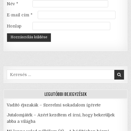
Név
*
E-mail cím
*
Honlap
Search
for:
LEGUTÓBBI BEJEGYZÉSEK
Vadító éjszakák – Szerelmi sokadalom ígérete
Jutalomjáték – Azért kezdtem el írni, hogy bekerüljek
abba a világba