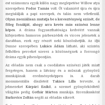
est számomra egyik külön nagy meglepetése Willow atya
szerepében
Fodor Tamás
volt. Őt valamiért újra és újra
megtalálják a papi szerepek, és talán nem véletlenül.
Olyan zseniálisan mutatja be a kereszténység színét, de
főleg fonákját, ahogy arra kevés más színész lenne
képes
. A dráma fogyaszthatósága kedvéért vannak
kifejezetten humoros párbeszédek és vicces jelenetek a
darabban, ezek egy részét neki köszönhetjük. Az ifjú
Dunne szerepében
Lukács Ádám
látható, aki szintén
felhőtlen perceket szerez a közönségnek a forrongó
dráma egyik pihenőpontján.
Az előadás nem csak a csodálatos színészi játék miatt
fergeteges, hanem a látvány és a műszak gyönyörű
munkájának eredményeképpen is. A darab
monumentális díszleteit
Takács Lilla
tervezte, a
jelmezeket
Kárpári Enikő
, a szemet gyönyörködtető
világítás pedig
Gothár Márton
munkája. Szcenikusként
Barkovics Zoltán
segíti az előadás sikerét.