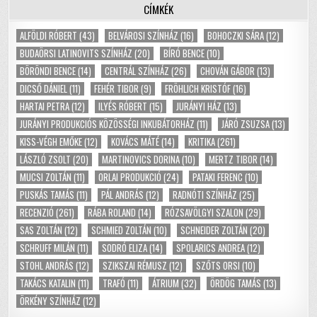
CÍMKÉK
ALFÖLDI RÓBERT
(43)
BELVÁROSI SZÍNHÁZ
(16)
BOHOCZKI SÁRA
(12)
BUDAÖRSI LATINOVITS SZÍNHÁZ
(20)
BÍRÓ BENCE
(10)
BÖRÖNDI BENCE
(14)
CENTRÁL SZÍNHÁZ
(26)
CHOVÁN GÁBOR
(13)
DICSŐ DÁNIEL
(11)
FEHÉR TIBOR
(9)
FRÖHLICH KRISTÓF
(16)
HARTAI PETRA
(12)
ILYÉS RÓBERT
(15)
JURÁNYI HÁZ
(13)
JURÁNYI PRODUKCIÓS KÖZÖSSÉGI INKUBÁTORHÁZ
(11)
JÁRÓ ZSUZSA
(13)
KISS-VÉGH EMŐKE
(12)
KOVÁCS MÁTÉ
(14)
KRITIKA
(261)
LÁSZLÓ ZSOLT
(20)
MARTINOVICS DORINA
(10)
MERTZ TIBOR
(14)
MUCSI ZOLTÁN
(11)
ORLAI PRODUKCIÓ
(24)
PATAKI FERENC
(10)
PUSKÁS TAMÁS
(11)
PÁL ANDRÁS
(12)
RADNÓTI SZÍNHÁZ
(25)
RECENZIÓ
(261)
RÁBA ROLAND
(14)
RÓZSAVÖLGYI SZALON
(29)
SAS ZOLTÁN
(12)
SCHMIED ZOLTÁN
(10)
SCHNEIDER ZOLTÁN
(20)
SCHRUFF MILÁN
(11)
SODRÓ ELIZA
(14)
SPOLARICS ANDREA
(12)
STOHL ANDRÁS
(12)
SZIKSZAI RÉMUSZ
(12)
SZŐTS ORSI
(10)
TAKÁCS KATALIN
(11)
TRAFÓ
(11)
ÁTRIUM
(32)
ÖRDÖG TAMÁS
(13)
ÖRKÉNY SZÍNHÁZ
(12)