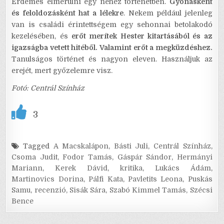
Érdemes elmerülni egy nehéz történetben.
Gyónásként
és feloldozásként hat a lélekre
. Nekem például jelenleg
van is családi érintettségem egy sehonnai betolakodó
kezelésében, és
erőt merítek Hester kitartásából és az
igazságba vetett hitéből. Valamint erőt a megküzdéshez.
Tanulságos történet és nagyon eleven. Használjuk az
erejét, mert győzelemre visz.
Fotó: Centrál Színház
3
Tagged
A Macskalápon
,
Básti Juli
,
Centrál Színház
,
Csoma Judit
,
Fodor Tamás
,
Gáspár Sándor
,
Hermányi
Mariann
,
Kerek Dávid
,
kritika
,
Lukács Ádám
,
Martinovics Dorina
,
Pálfi Kata
,
Pavletits Leona
,
Puskás
Samu
,
recenzió
,
Sisák Sára
,
Szabó Kimmel Tamás
,
Szécsi
Bence