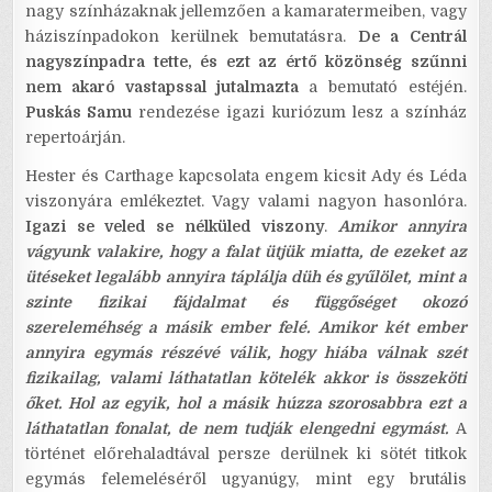
nagy színházaknak jellemzően a kamaratermeiben, vagy
háziszínpadokon kerülnek bemutatásra.
De a Centrál
nagyszínpadra tette, és ezt az értő közönség szűnni
nem akaró vastapssal jutalmazta
a bemutató estéjén.
Puskás Samu
rendezése igazi kuriózum lesz a színház
repertoárján.
Hester és Carthage kapcsolata engem kicsit Ady és Léda
viszonyára emlékeztet. Vagy valami nagyon hasonlóra.
Igazi se veled se nélküled viszony
.
Amikor annyira
vágyunk valakire, hogy a falat ütjük miatta, de ezeket az
ütéseket legalább annyira táplálja düh és gyűlölet, mint a
szinte fizikai fájdalmat és függőséget okozó
szereleméhség a másik ember felé.
Amikor két ember
annyira egymás részévé válik, hogy hiába válnak szét
fizikailag, valami láthatatlan kötelék akkor is összeköti
őket. Hol az egyik, hol a másik húzza szorosabbra ezt a
láthatatlan fonalat, de nem tudják elengedni egymást.
A
történet előrehaladtával persze derülnek ki sötét titkok
egymás felemeléséről ugyanúgy, mint egy brutális