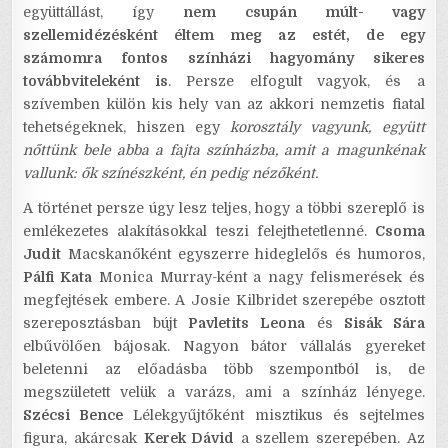
együttállást, így
nem csupán múlt- vagy
szellemidézésként éltem meg az estét, de egy
számomra fontos színházi hagyomány sikeres
továbbviteleként is
. Persze elfogult vagyok, és a
szívemben külön kis hely van az akkori nemzetis fiatal
tehetségeknek, hiszen egy
korosztály vagyunk, együtt
nőttünk bele abba a fajta színházba, amit a magunkénak
vallunk: ők színészként, én pedig nézőként.
A történet persze úgy lesz teljes, hogy a többi szereplő is
emlékezetes alakításokkal teszi felejthetetlenné.
Csoma
Judit
Macskanőként egyszerre hideglelős és humoros,
Pálfi Kata
Monica Murray-ként a nagy felismerések és
megfejtések embere. A Josie Kilbridet szerepébe osztott
szereposztásban bújt
Pavletits Leona
és
Sisák Sára
elbűvölően bájosak. Nagyon bátor vállalás gyereket
beletenni az előadásba több szempontból is, de
megszületett velük a varázs, ami a színház lényege.
Szécsi Bence
Lélekgyűjtőként misztikus és sejtelmes
figura, akárcsak
Kerek Dávid
a szellem szerepében. Az