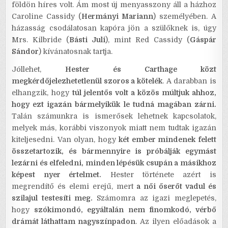
földön híres volt. Ám most új menyasszony áll a házhoz
Caroline Cassidy (
Hermányi Mariann
) személyében. A
házasság csodálatosan kapóra jön a szülőknek is, úgy
Mrs. Kilbride (
Básti Juli
), mint Red Cassidy (
Gáspár
Sándor
) kívánatosnak tartja.
Jóllehet,
Hester és Carthage közt
megkérdőjelezhetetlenül szoros a kötelék
. A darabban is
elhangzik, hogy
túl jelentős volt a közös múltjuk ahhoz,
hogy ezt igazán bármelyikük le tudná magában zárni.
Talán számunkra is ismerősek lehetnek kapcsolatok,
melyek más, korábbi viszonyok miatt nem tudtak igazán
kiteljesedni. Van olyan, hogy
két ember mindenek felett
összetartozik, és bármennyire is próbálják egymást
lezárni és elfeledni, minden lépésük csupán a másikhoz
képest nyer értelmet.
Hester története azért is
megrendítő és elemi erejű, mert
a női őserőt vadul és
szilajul testesíti meg.
Számomra az igazi meglepetés,
hogy
szókimondó, egyáltalán nem finomkodó, vérbő
drámát láthattam nagyszínpadon
. Az ilyen előadások a