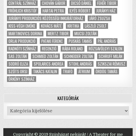
CENTRÁL SZÍNHÁZ
CHOVÁN GÁBOR
DICSŐ DÁNIEL
FEHÉR TIBOR
FRÖHLICH KRISTÓF
HARTAI PETRA
ILYÉS RÓBERT
JURÁNYI HÁZ
JURÁNYI PRODUKCIÓS KÖZÖSSÉGI INKUBÁTORHÁZ
JÁRÓ ZSUZSA
KISS-VÉGH EMŐKE
KOVÁCS MÁTÉ
KRITIKA
LÁSZLÓ ZSOLT
MARTINOVICS DORINA
MERTZ TIBOR
MUCSI ZOLTÁN
ORLAI PRODUKCIÓ
PATAKI FERENC
PUSKÁS TAMÁS
PÁL ANDRÁS
RADNÓTI SZÍNHÁZ
RECENZIÓ
RÁBA ROLAND
RÓZSAVÖLGYI SZALON
SAS ZOLTÁN
SCHMIED ZOLTÁN
SCHNEIDER ZOLTÁN
SCHRUFF MILÁN
SODRÓ ELIZA
SPOLARICS ANDREA
STOHL ANDRÁS
SZIKSZAI RÉMUSZ
SZŐTS ORSI
TAKÁCS KATALIN
TRAFÓ
ÁTRIUM
ÖRDÖG TAMÁS
ÖRKÉNY SZÍNHÁZ
KATEGÓRIÁK
Kategóriák
Copyright © 2019 Színházat nekünk! / A Theater for me