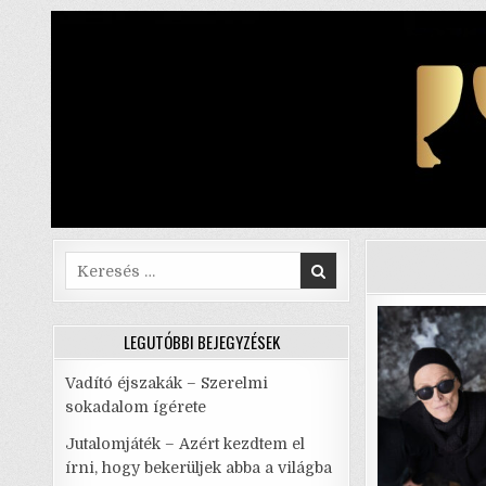
Skip
to
content
Search
for:
LEGUTÓBBI BEJEGYZÉSEK
Vadító éjszakák – Szerelmi
sokadalom ígérete
Jutalomjáték – Azért kezdtem el
írni, hogy bekerüljek abba a világba