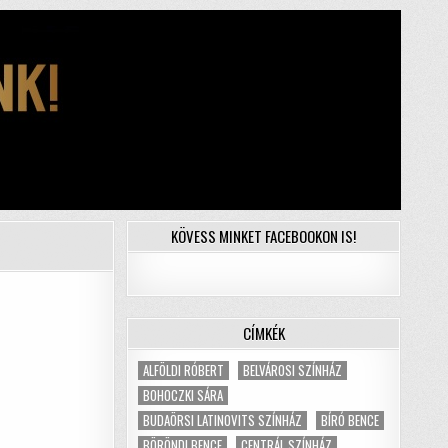
KÖVESS MINKET FACEBOOKON IS!
CÍMKÉK
ALFÖLDI RÓBERT
BELVÁROSI SZÍNHÁZ
BOHOCZKI SÁRA
BUDAÖRSI LATINOVITS SZÍNHÁZ
BÍRÓ BENCE
BÖRÖNDI BENCE
CENTRÁL SZÍNHÁZ