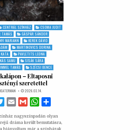
CENTRÁL SZÍNHÁZ
CSOMA JUDIT
R TAMÁS
GÁSPÁR SÁNDOR
NYI MARIANN
KEREK DÁVID
ÁDÁM
MARTINOVICS DORINA
I KATA
PAVLETITS LEONA
KÁS SAMU
SISÁK SÁRA
KIMMEL TAMÁS
SZÉCSI BENCE
kalápon – Eltaposni
sztényi szeretettel
UTHOR:
PUBLISHED
HEATERMAN
2026.03.14.
DATE:
F
T
E
G
W
S
w
m
m
h
h
Színház nagyszínpadán olyan
it
ai
ai
at
ar
rejű dráma került bemutatásra,
te
l
l
s
e
ta hiányoltam már a színházak