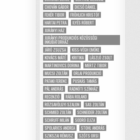
CHOVÁN GÁBOR
DICSŐ DÁNIEL
FEHÉR TIBOR
FRÖHLICH KRISTÓF
HARTAI PETRA
ILYÉS RÓBERT
JURÁNYI HÁZ
JURÁNYI PRODUKCIÓS KÖZÖSSÉGI
INKUBÁTORHÁZ
JÁRÓ ZSUZSA
KISS-VÉGH EMŐKE
KOVÁCS MÁTÉ
KRITIKA
LÁSZLÓ ZSOLT
MARTINOVICS DORINA
MERTZ TIBOR
MUCSI ZOLTÁN
ORLAI PRODUKCIÓ
PATAKI FERENC
PUSKÁS TAMÁS
PÁL ANDRÁS
RADNÓTI SZÍNHÁZ
RECENZIÓ
RÁBA ROLAND
RÓZSAVÖLGYI SZALON
SAS ZOLTÁN
SCHMIED ZOLTÁN
SCHNEIDER ZOLTÁN
SCHRUFF MILÁN
SODRÓ ELIZA
SPOLARICS ANDREA
STOHL ANDRÁS
SZIKSZAI RÉMUSZ
SZŐTS ORSI