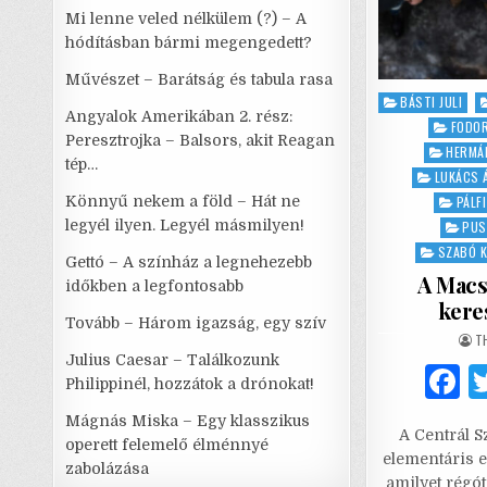
Mi lenne veled nélkülem (?) – A
hódításban bármi megengedett?
Művészet – Barátság és tabula rasa
Posted
BÁSTI JULI
Angyalok Amerikában 2. rész:
in
FODO
Peresztrojka – Balsors, akit Reagan
HERMÁ
tép…
LUKÁCS 
Könnyű nekem a föld – Hát ne
PÁLF
legyél ilyen. Legyél másmilyen!
PUS
SZABÓ 
Gettó – A színház a legnehezebb
A Macs
időkben a legfontosabb
kere
Tovább – Három igazság, egy szív
A
T
Julius Caesar – Találkozunk
Philippinél, hozzátok a drónokat!
a
Mágnás Miska – Egy klasszikus
A Centrál 
c
operett felemelő élménnyé
elementáris e
zabolázása
e
amilyet régó